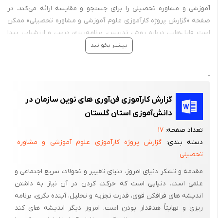
آموزشی و مشاوره تحصیلی را برای جستجو و مقایسه ارائه می‌کند. در
صفحه «گزارش پروژه کارآموزی علوم آموزشی و مشاوره تحصیلی» ممکن
است فایل‌هایی درباره روش تدریس، برنامه‌ریزی درسی و ارزشیابی پیدا
شود. فایل‌های Word صفحه «گزارش پروژه کارآموزی علوم آموزشی و
بیشتر بخوانید
مشاوره تحصیلی» قابل ویرایش‌اند و انتخاب نهایی باید پس از بررسی
محل دوره، شرح فعالیت، فصل‌بندی، تصاویر و تعداد صفحات محصول
-
انجام شود.
برای مقایسه فایل‌های هم‌موضوع با «گزارش پروژه کارآموزی علوم
گزارش کارآموزی فن‌آوری‌ های نوین سازمان در
آموزشی و مشاوره تحصیلی»،
تحقیق مقاله علوم آموزشی و مشاوره
دانش‌آموزی استان گلستان
تحصیلی
و
گزارش پروژه کارآموزی سایر موضوعات
را ببینید؛ مسیر
گزارش
تعداد صفحه:
۱۷
پروژه کارآموزی
نیز به خانواده اصلی بازمی‌گردد.
دسته بندی:
گزارش پروژه کارآموزی علوم آموزشی و مشاوره
فرمت Word و PDF:
برخی محصولات در کنار نسخه Word، فایل PDF نیز
تحصیلی
دارند و سایر فایل‌های Word پس از ویرایش و تکمیل محتوا به‌سادگی
مقدمه و تشکر دنیای امروز، دنیای تغییر و تحولات سریع اجتماعی و
قابل تبدیل به PDF هستند.
علمی است. دنیایی است که حرکت کردن در آن نیاز به داشتن
اندیشه های فرافکن قوی، قدرت تجزیه و تحلیل، آینده نگری، برنامه
ریزی و نهایتاً هدفدار بودن است. امروز دیگر اندیشه های کند