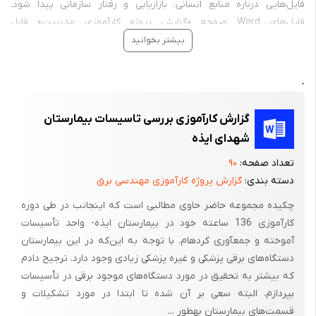
فایل‌هایی درباره منابع انسانی، بازاریابی و رفتار سازمانی پیدا شود.
فایل‌های Word صفحه «گزارش پروژه کارآموزی مدیریت» قابل
ویرایش‌اند و انتخاب نهایی باید پس از بررسی محل دوره، شرح فعالیت،
بیشتر بخوانید
فصل‌بندی، تصاویر و تعداد صفحات محصول انجام شود.
برای مقایسه فایل‌های هم‌موضوع با «گزارش پروژه کارآموزی مدیریت»،
-
پایان نامه مدیریت
و
تحقیق مقاله مدیریت
را ببینید؛ مسیر
گزارش پروژه
کارآموزی
نیز به خانواده اصلی بازمی‌گردد.
گزارش کارآموزی بررسی تاسیسات بیمارستان
شهدای ایذه
فرمت Word و PDF:
نسخه Word برای تغییر متن، منابع و تصاویر
مناسب است و بعضی محصولات PDF آماده نیز دارند؛ سایر فایل‌ها پس از
تعداد صفحه:
۹۰
نهایی‌شدن قابلیت ذخیره با فرمت PDF را دارند.
دسته بندی:
گزارش پروژه کارآموزی مهندسی برق
چکیده مجموعه حاضر حاوی مطالبی است که اینجانب در طی دوره
کارآموزی 136 ساعته خود در بیمارستان ایذه- واحد تأسیسات
آموخته و جمع‎آوری کرده‏ام. با توجه به این‌که در این بیمارستان
دستگاه‌های برقی پزشکی و غیره پزشکی زیادی وجود دارد. ترجیح دادم
که بیشتر به تحقیق در مورد دستگاه‌های موجود برقی در تأسیسات
بپردازم. البته سعی بر آن شده تا ابتدا در مورد تشکیلات و
قسمت‌های بیمارستان به‎طور ...