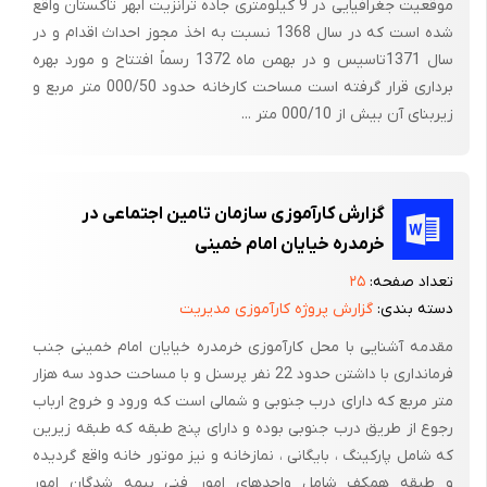
موقعیت جغرافیایی در 9 کیلومتری جاده ترانزیت ابهر تاکستان واقع
شده است که در سال 1368 نسبت به اخذ مجوز احداث اقدام و در
سال 1371تاسیس و در بهمن ماه 1372 رسماً افتتاح و مورد بهره
برداری قرار گرفته است مساحت کارخانه حدود 000/50 متر مربع و
زیربنای آن بیش از 000/10 متر ...
گزارش کارآموزی سازمان تامین اجتماعی در
خرمدره خیایان امام خمینی
تعداد صفحه:
۲۵
دسته بندی:
گزارش پروژه کارآموزی مدیریت
مقدمه آشنایی با محل کارآموزی خرمدره خیایان امام خمینی جنب
فرمانداری با داشتن حدود 22 نفر پرسنل و با مساحت حدود سه هزار
متر مربع که دارای درب جنوبی و شمالی است که ورود و خروج ارباب
رجوع از طریق درب جنوبی بوده و دارای پنج طبقه که طبقه زیرین
که شامل پارکینگ ، بایگانی ، نمازخانه و نیز موتور خانه واقع گردیده
و طبقه همکف شامل واحدهای امور فنی بیمه شدگان امور