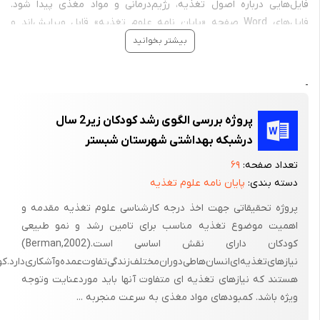
فایل‌هایی درباره اصول تغذیه، رژیم‌درمانی و مواد مغذی پیدا شود.
فایل‌های Word صفحه «پایان نامه علوم تغذیه» قابل ویرایش‌اند و
انتخاب نهایی باید پس از بررسی رشته، گرایش، مقطع، روش تحقیق،
بیشتر بخوانید
چکیده و فهرست محصول انجام شود.
برای مقایسه فایل‌های هم‌موضوع با «پایان نامه علوم تغذیه»،
تحقیق
-
مقاله علوم تغذیه
و
گزارش پروژه کارآموزی علوم تغذیه
را ببینید؛ مسیر
پایان نامه
نیز به خانواده اصلی بازمی‌گردد.
پروژه بررسی الگوی رشد کودکان زیر2 سال‌
درشبکه بهداشتی‌ شهرستان شبستر
فرمت Word و PDF:
برخی محصولات در کنار نسخه Word، فایل PDF نیز
دارند و سایر فایل‌های Word پس از ویرایش و تکمیل محتوا به‌سادگی
تعداد صفحه:
۶۹
قابل تبدیل به PDF هستند.
دسته بندی:
پایان نامه علوم تغذیه
پروژه تحقیقاتی جهت اخذ درجه کارشناسی علوم تغذیه مقدمه و
اهمیت موضوع تغذیه مناسب برای تامین رشد و نمو طبیعی‌
کودکان دارای نقش اساسی است.(Berman,2002)
نیازهای‌تغذیه‌ای‌انسان‌هاطی‌دوران‌مختلف‌زندگی‌تفاوت‌عمده‌‌‌‌وآشکاری‌دارد
هستند که نیازهای تغذیه ای متفاوت آنها باید موردعنایت وتوجه
ویژه باشد. کمبودهای مواد مغذی به سرعت منجربه ...