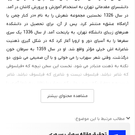
دانشسرای مقدماتی تهران به استخدام آموزش و پرورش کاشان در آمد.
در سال 1326 نخستین مجموعه شعرش را به نام «در کنار چمن یا
آرامگاه عشق» منتشر کرد. پس از آن، برای تحصیل در دانشکده
هنرهای زیبای دانشگاه تهران، به پایتخت آمد. از سال 1336 یک سری
سفرها را به آسیای دور و اروپا آغاز کرد که در شکل گیری ذهنیت
شاعرانه اش خیلی مؤثر واقع شد. او در سال 1359 به سرطان خون
درگذشت. وقتی شعر سهراب را می خوانی و با آن صمیمی می شوی، دو
نکته به ذهنت متبادر می شود، نخست این سخن نیچه که «فیلسوفی
که شاعر نباشد، فیلسوف نیست و شاعری که فیلسوف نباشد، شاعر
نیست» و دوم اینکه : درمی مانی که سهراب را نقاش به شما آوری یا
شاعر.
مشاهده محتوای بیشتر
او در شعرهایش نقاشی می کند و در نقاشی هایش شاعر است و زمینه
اصلی که این «شعر – نقاشی ها» در آن ظهور می کند، فلسفه شرق دور
مطالب مرتبط با این موضوع:
است. نقطه اوج هنر او درست در جایی است که این سه ساحت یعنی
فلسفه شرق دور، نقاشی و شاعری – در شعرش، به توازن و تقارن می
تحقیق مقاله سهراب سپهری