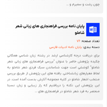
چون رشت و سمیرم و ...
گیری از امکانات پنهان و آشکار زبانی باز می گذارد. دستگاه واژگانی زبان
فارسی از هر جهت، آمادگی لازم و کافی را برای یک چنین اشعاری دارد،
هم قدرت آهنگ سازی آن بسیار زیاد است و هم در ذات خود، لبریز از
ایماژهای طبیعی و شاعرانه است. نثرهای آهنگین صوفیه و حتی متنی
پایان نامه بررسی فراهنجاری های زبانی شعر
مثل تاریخ بیهقی، آن قدر این قابلیت شعری زبان را عینی کرده که ما را
شاملو
از ذکر هر دلیل دیگر و هر بحث دراز دامنی بی نیاز می کند. بی خود
تعداد صفحه:
۷۶
نبود که شاملو برای پایه گذاری ساختمان شعر منثورش، مستقیماً، به
دسته بندی:
پایان نامه ادبیات فارسی
سراغ متون منثور کلاسیک و بویژه تاریخ بیهقی رفت. نکته ای که
برای دریافت درجه کارشناسی ارشد در رشته: زبان شناسی همگانی
هست اینکه، کشف آن روح شاعرانه زبان فارسی، براحتی امکان پذیر
چکیده پژوهش حاضر با عنوان "بررسی فراهنجاری های زبانی شعر
نیست و تعداد بسیار زیادی از شاعران معاصر را سراغ داریم که برای
شاملو" کوششی است جهت شناساندن سبک فردی شعر شاملو به
این کشف این کیفیت زبان، گام در طریق شعر منثور گذاشتند و از هر
لحاظ معیارهای زبانشناختی. یافته های این پژوهش از طریق بررسی
طرف که رفتند، جز وحشت شان نیفزود.
منتخب اشعار شاملو در کلیه مجموعه آثارش بدست آمده است. در
این پژوهش این نکته را دریافتیم که راز زیبایی و زبان نسبتا
سهراب سپهری یکی از آن شاعرانی است که وسوسه سرودن چنین
منحصر به فرد شعر شاملو در فراهنجاری های ...
شعری، او را هم به این وادی کشاند.