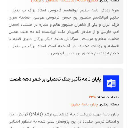
دسته بندی:
تحقیق مقاله زندگینامه مشاهیر و بزرگان
در حدی نیست که بتوان به آن توجهی جدی روا داشت :
شرح زندگی نامه حکیم ابوالقاسم فردوسی استاد بزرگ بی بدیل ،
فکر تاریکی و این ویرانی
حکیم ابوالقاسم منصور بن حسن فردوسی طوسی، حماسه سرای
بزرگ ایران و یکی از شاعران مشهور عالم و ستاره در خشنده آسمان
بی خبر آمد تا با دل من
ادب فارسی و از مفاخر نامبردار ملت ایرانست که به علت همین
قصه ها ساز کند پنهانی
عظمت مقام و مرتبت ، سرگذش مانند دیگر بزرگان دنیای قدیم با
افسانه و روایات مختلف در آمیخته است استاد بزرگ بی بدیل ،
نیست رنگی که بگوید با من
حکیم ابوالقاسم منصور بن حسن فردوسی ...
اندکی صبر، سحر نزدیک است
هر دم این بانگ بر آرم از دل
پایان نامه تأثیر جنگ تحمیلی بر شعر دهه شصت
وای، این شب چقدر تاریک است!...
(غمی غمناک)
تعداد صفحه:
۲۳۸
«زندگی خواب ها» (1332) نشان از اولین تلاش های سهراب دارد برای
دسته بندی:
پایان نامه حقوق
رهایی از نفوذ و تسلط نیما بر ذهنیت شاعرانه اش. تدبیری که برای
پایان نامه جهت دریافت درجه کارشناسی ارشد ((M.A)) گرایش زبان
این رهایی اندیشیده، یکی آن است که وزن را کنار گذاشته و به شعر
و ادبیّات فارسی چکیده در این پژوهش سعی شده به منظور آشنایی
بی وزن روی آورده و دوم اینکه، سعی دارد ایماژهایی بسازد که در