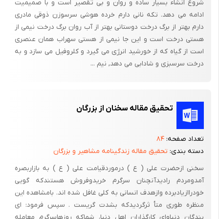
شروع انشاء بسیار ساده و روان و بی تقصیر است و با صمیمیت
ادامه می دهد. تکه نانی دارم خرده هوشی سرسوزن ذوقی مادری
دارم بهتر از برگ درخت دوستانی بهتر از آب روان برگ درخت نیمی از
هستی درخت است و این جا نیمی از هستی سهراب همان عنصری
است از گیاه که از خورشید انرژی می گیرد و کلروفیل می سازد و به
درخت سرسبزی و شادابی می دهد, نیم ...
تحقیق مقاله سخنان از بزرگان
تعداد صفحه:
۸۴
دسته بندی:
تحقیق مقاله زندگینامه مشاهیر و بزرگان
سخنی ازحضرت علی ( ع ) درموردقیامت علی ( ع ) به بازاربصره
آمدومردم رادیدآنچنان سرگرم خریدوفروش هستندکه گویی
خودراازیادبرده وازهدف انسانی به کلی غافل شده اند. بامشاهده این
منظره طوری متأ ثرگردیدکه بشدت گریست . سپس فرمود: ای
بندگان دنیاوای کارگذاران اهل دنیا، شماکه روزهاسرگرم معامله