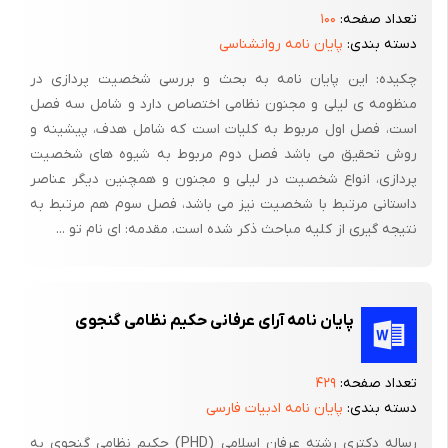
(مجنون آینده) و دخترش باخبر می‌شود دخترک بی‌گناه را از مکتب
تعداد صفحه:
۱۰۰
دسته بندی:
پایان نامه روانشناسی
بازمی‌گیرد و در حصار خانه زندانی می‌کند و زندانبانش زن فلک‌زده‌ی
چشم بر حکم و گوش بر فرمانی است که او را زاییده است.
چکیده: این پایان نامه به بحث و بررسی شخصیت پردازی در
منظومه ی لیلی و مجنون نظامی اختصاص دارد و شامل سه فصل
در دیار لیلی حکومت مطلق با خشونت است و مردانگی به قبضه‌ی
است، فصل اول مربوط به کلیات است که شامل هدف، پیشینه و
روش تحقیق می باشد فصل دوم مربوط به شیوه های شخصیت
شمشیر بسته است. حتی به مراسم لطیفی چون خواستگاری هم با طبل
پردازی، انواع شخصیت در لیلی و مجنون و همچنین دیگر عناصر
جنگ و تیر خدنگ می‌روند. اغلب سوگلی‌های حرمسرای امیران و شاهان،
داستانی مرتبط با شخصیت نیز می باشد، فصل سوم هم مرتبط به
دختران پدرکشته‌ی به اسارت رفته‌اند که بحکم سنتی مقبول همگان،
نتیجه گیری از کلیه مباحث ذکر شده است. مقدمه: ای نام تو ...
حریفی که در جنگ کشته شود همه‌ی مایملکش از آن قاتل است، از
اسب و گاو و کاخ و سرای گرفته تا غلام و کنیز و زن و دخترش که همه
مملوکنند و در مقوله‌ی ارزش‌ها یکسان. اما در فضای داستان خسرو و
پایان نامه آرای عرفانی حکیم نظامی گنجوی
شیرین ارزش‌ها بکلی متفاوت است. مردان این دیار برای رسیدن به زن
دلبندشان هرگز به زور شمشیر و انبوه لشکر متوسل نمی‌شوند، چه
یقین دارند این حربه بی اثر است.
تعداد صفحه:
۴۲۹
دسته بندی:
پایان نامه ادبیات فارسی
رساله دکتری رشته عرفان اسلامی (PHD) حکیم نظامی گنجوی به