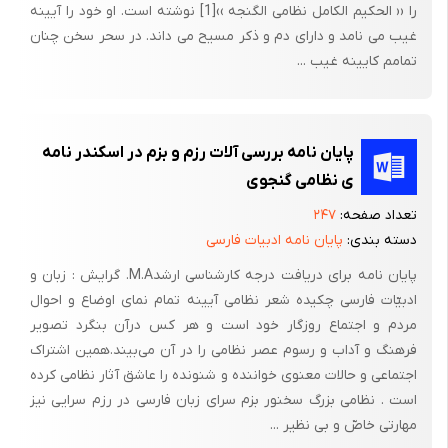
را ‹‹ الحکیم الکامل نظامی الگنجه ››[1] نوشته است. او خود را آیینه
غیب می نامد و دارای دم و ذکر مسیح می داند. در سحر سخن چنان
تمامم کایینه غیب ...
پایان نامه بررسی آلات رزم و بزم در اسکندر نامه
ی نظامی گنجوی
تعداد صفحه:
۲۴۷
دسته بندی:
پایان نامه ادبیات فارسی
پایان نامه برای دریافت درجه کارشناسی ارشدM.A. گرایش : زبان و
ادبیّات فارسی چکیده شعر نظامی آیینه تمام نمای اوضاع و احوال
مردم و اجتماع روزگار خود است و هر کس درآن بنگرد تصویر
فرهنگ و آداب و رسوم عصر نظامی را در آن می‌بیند.همین اشتراک
اجتماعی و حالات معنوی خواننده و شنونده را عاشق آثار نظامی کرده
است . نظامی بزرگ سخنور بزم سرای زبان فارسی در رزم سرایی نیز
مهارتی خاصّ و بی نظیر ...