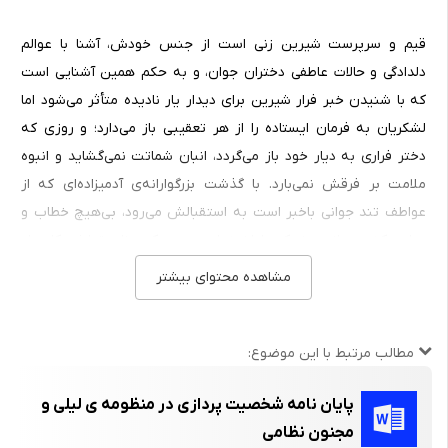
قیم و سرپرست شیرین زنی است از جنس خودش، آشنا با عوالم
دلدادگی و حالات عاطفی دختران جوان، و به حکم همین آشنایی است
که با شنیدن خبر فرار شیرین برای دیدار یار نادیده متأثر می‌شود اما
لشکریان به فرمان ایستاده را از هر تعقیبی باز می‌دارد؛ و روزی که
دختر فراری به دیار خود باز می‌گردد، انبان شماتت نمی‌گشاید و انبوه
ملامت بر فرقش نمی‌بارد. با گذشت بزرگوارانه‌ی آدمیزاده‌ای که از
عواطف تند جوانی باخبر است به استقبالش می‌رود، بی‌هیچ خطاب و
عتابی که می‌داند دخترک دلباخته است و حرکت نامعقولش کار دل
است. اما وضع لیلی چنین نیست که محکوم محیط حرمسرائی تازیان
مشاهده محتوای بیشتر
است و جرایمش بسیار: یکی اینکه زن به دنیا آمده و چون زن است از
هر اختیار و انتخابی محروم است. گناه دیگرش زیبائی است و زندگی در
محیطی که بجای تربیت مردان به محکومیت زنان متوسل می‌شوند. در
مطالب مرتبط با این موضوع:
نظام استبدادی قبیله، مرگ و زندگی او در قبضه‌ی استبداد مردی است
پایان نامه شخصیت پردازی در منظومه ی لیلی و
به نام پدر؛ پدر لیلی نه از عوالم دلدادگی باخبر است و نه به خواسته‌ی
مجنون نظامی
دختر وقعی می‌نهد. مرد مقتدری است که چون از تعلق خاطر قیس