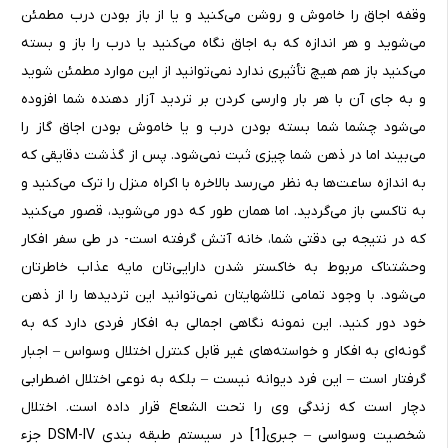
وقفه اجاق را خاموش و روشن می‌کنید و یا از باز بودن درب مطمئن
می‌شوید و هر اندازه که به اجاق نگاه می‌کنید یا درب را باز و بسته
می‌کنید باز هم هیچ تأثیری ندارد نمی‌توانید از این موارد مطمئن شوید
و به جای آن با هر بار وارسی کردن بر تردید آزار دهنده شما افزوده
می‌شود چشما شما بسته بودن درب و یا خاموش بودن اجاق گاز را
می‌بیند اما در ذهن شما چیزی ثبت نمی‌شود. پس از گذشت دقایقی که
به اندازه ساعت‌ها به نظر می‌رسد بالاخره با اکراه منزل را ترک می‌کنید و
به تاکسی باز می‌گردید. اما همان طور که دور می‌شوید، قصور می‌کنید
که در نتیجه بی دقتی شما، خانه آتش گرفته است- در طی سفر افکار
وحشتناک مربوط به خاکستر شدن دارایی‌تان مایه عذاب خاطرتان
می‌شود. با وجود تمامی تلاشهایتان نمی‌توانید این تردیدها را از ذهن
خود دور کنید. این نمونه نگاهی اجمالی به افکار فردی دارد که به
گونه‌ای به افکار و خواسته‌های غیر قابل کنترل اختلال وسواس – اجبار
گرفتار است – این فرد دیوانه نیست – بلکه به نوعی اختلال اضطرابی
دچار است که زندگی وی را تحت الشعاع قرار داده است. اختلال
شخصیت وسواسی – جبری[1] در سیستم طبقه بندی DSM-IV جزء