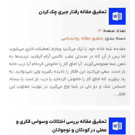
از: ترسهای آلودگی به میکروب، تردید و شک در مورد انجام دادن درست
تحقیق مقاله رفتار جبری چک کردن
کارها، افکار مزاحم در خصوص تکرار یا اعمال پرخاشگرانه یا جنسی، دقت
بیش از حد، شک دینی و اخلاقی افراطی
تعداد صفحه:
۱۲
ب ) وسواس عملی : اعمال اجباری که شخص بارها و بارها و طبق
دسته بندی:
تحقیق مقاله روانشناسی
مجموعه قواعد و مناسکی برای خنثی کردن افکار وسواسی خود اقدام به
مقدمه شما خانه خود را ترک می‌کنید وعازم تعطیلات اداری می‌شوید
انجام آنها می‌کند. شایع ترین انواع وسواس عملی عبارتند از: وارسی،
اما پس از آن که در صندلی عقب تاکسی آرام گرفتید تردیدها به
شست و شو، شمارس، پرسیدن، تقارن و دقت، ذخیره کردن و
ذهن شما هجوممی‌آورند. آیا اجاق گاز را خاموش کرده‌ام آیا درب خانه
انبارسازی.
باز است. سعی می‌کنید این افکار را نادیده بگیرید ولی نمی‌توانید. به
یاد بیاورید که اجاق گاز را خاموش کرده‌اید یا درب باز است یا بسته.
احساس شک و دو دلی در شما اوج می‌گیرد در نهایت مغلوب این
افکار ...
تحقیق مقاله بررسی اختلالات وسواس فکری و
عملی در کودکان و نوجوانان