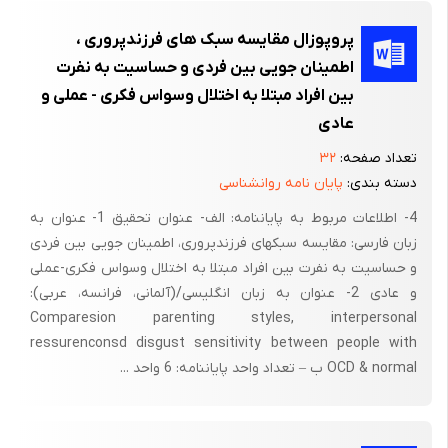
پروپوزال مقایسه سبک های فرزندپروری ،
اطمینان جویی بین فردی و حساسیت به نفرت
بین افراد مبتلا به اختلال وسواس فکری - عملی و
عادی
تعداد صفحه:
۳۲
دسته بندی:
پایان نامه روانشناسی
4- اطلاعات مربوط به پایان‏نامه: الف- عنوان تحقیق 1- عنوان به
زبان فارسی: مقایسه سبک­های فرزندپروری، اطمینان جویی بین فردی
و حساسیت به نفرت بین افراد مبتلا به اختلال وسواس فکری-عملی
و عادی 2- عنوان به زبان انگلیسی/(آلمانی، فرانسه، عربی):
Comparesion parenting styles, interpersonal
ressurenconsd disgust sensitivity between people with
OCD & normal ب – تعداد واحد پایان‏نامه: 6 واحد ...