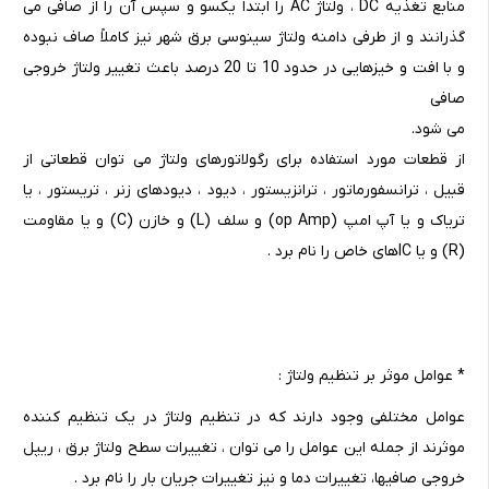
منابع تغذیه DC ، ولتاژ AC را ابتدا یکسو و سپس آن را از صافی می
گذرانند و از طرفی دامنه ولتاژ سینوسی برق شهر نیز کاملاً صاف نبوده
و با افت و خیزهایی در حدود 10 تا 20 درصد باعث تغییر ولتاژ خروجی
صافی
می شود.
از قطعات مورد استفاده برای رگولاتورهای ولتاژ می توان قطعاتی از
قبیل ، ترانسفورماتور ، ترانزیستور ، دیود ، دیودهای زنر ، تریستور ، یا
تریاک و یا آپ امپ (op Amp) و سلف (L) و خازن (C) و یا مقاومت
(R) و یا ICهای خاص را نام برد .
* عوامل موثر بر تنظیم ولتاژ :
عوامل مختلفی وجود دارند که در تنظیم ولتاژ در یک تنظیم کننده
موثرند از جمله این عوامل را می توان ، تغییرات سطح ولتاژ برق ، ریپل
خروجی صافیها، تغییرات دما و نیز تغییرات جریان بار را نام برد .