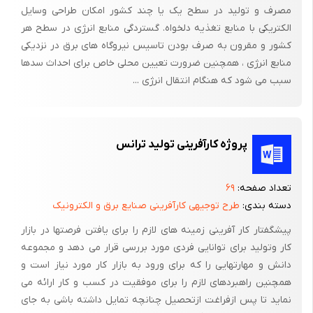
مصرف و تولید در سطح یک یا چند کشور امکان طراحی وسایل
مقاومت بار عبور می دهد و در نیم سیکل منفی ولتاژ ورودی ، دیود
الکتریکی با منابع تغذیه دلخواه. گستردگی منابع انرژی در سطح هر
هدایت نموده و جریان به مقاومت بار می رسد .
کشور و مقرون به صرف بودن تاسیس نیروگاه های برق در نزدیکی
منابع انرژی ، همچنین ضرورت تعیین محلی خاص برای احداث سدها
سبب می شود که هنگام انتقال انرژی ...
* مقادیر متوسط جریان و ولتاژ :
پروژه کارآفرینی تولید ترانس
اگر مدار یکسوساز تمام موج را با یکسوساز نیم موج مقایسه کنیم
تعداد صفحه:
۶۹
متوجه می شویم که جریان در مدار تمام موج 2 برابر حالت نیم موج
دسته بندی:
طرح توجیهی کارآفرینی صنایع برق و الکترونیک
است .
پیشگفتار کار آفرینی زمینه های لازم را برای یافتن فرصتها در بازار
و ولتاژ DC نیز از ضرب جریان بدست آمده بالا در مقاومت بدست می
کار وتولید برای توانایی فردی مورد بررسی قرار می دهد و مجموعه
آید .
دانش و مهارتهایی را که برای ورود به بازار کار مورد نیاز است و
همچنین راهبردهای لازم را برای موفقیت در کسب و کار ارائه می
نماید تا پس ازفراغت ازتحصیل چنانچه تمایل داشته باشی به جای
* حداکثر ولتاژ معکوس :