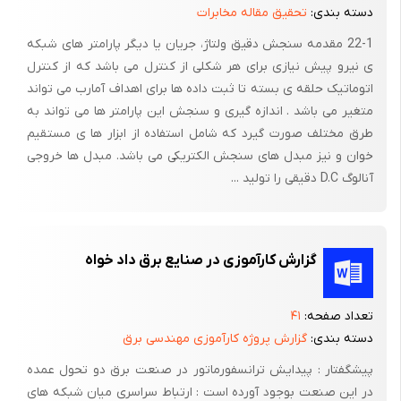
دسته بندی:
تحقیق مقاله مخابرات
فرمول (7-2)
22-1 مقدمه سنجش دقیق ولتاژ، جریان یا دیگر پارامتر های شبکه
فرمول (8-2)
ی نیرو پیش نیازی برای هر شکلی از کنترل می باشد که از کنترل
اتوماتیک حلقه ی بسته تا ثبت داده ها برای اهداف آمارب می تواند
متغیر می باشد . اندازه گیری و سنجش این پارامتر ها می تواند به
* بازده یکسوکننده نیم موج :
طرق مختلف صورت گیرد که شامل استفاده از ابزار ها ی مستقیم
نسبت توان DC تحویلی به مقاومت بار به توان متوسط ورودی را می
خوان و نیز مبدل های سنجش الکتریکی می باشد. مبدل ها خروجی
توان به عنوان بازده یکسوکننده تعریف نمود که برابر است با :
آنالوگ D.C دقیقی را تولید ...
فرمول (9-2)
گزارش کارآموزی در صنایع برق داد خواه
* یکسوساز تمام موج :
مدار یکسوساز تمام موج در حقیقت از 2 مدار نیم موج تشکیل شده
تعداد صفحه:
۴۱
که هرکدام
دسته بندی:
گزارش پروژه کارآموزی مهندسی برق
پیشگفتار : پیدایش ترانسفورماتور در صنعت برق دو تحول عمده
در یکی از نیم سیکلهای ولتاژ سینوسی ورودی هدایت می کند ، در نیم
در این صنعت بوجود آورده است : ارتباط سراسری میان شبکه های
سیکل مثبت ولتاژ ورودی ، فقط دیود هدایت نموده و جریان را از