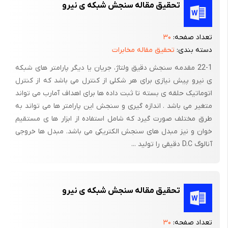
تحقیق مقاله سنجش شبکه ی نیرو
متوسط جریان را نشان خواهد داد . با توجه به تعریف مقدار متوسط
یک تابع متناوب داریم :
تعداد صفحه:
۳۰
فرمول (5-2)
دسته بندی:
تحقیق مقاله مخابرات
در انتگرال فوق به جای متغیر (t) از متغیر استفاده شده است .
22-1 مقدمه سنجش دقیق ولتاژ، جریان یا دیگر پارامتر های شبکه
ی نیرو پیش نیازی برای هر شکلی از کنترل می باشد که از کنترل
اتوماتیک حلقه ی بسته تا ثبت داده ها برای اهداف آمارب می تواند
ولتاژ DC دوسر مقاومت ، از ضرب مقاومت در جریان بدست
متغیر می باشد . اندازه گیری و سنجش این پارامتر ها می تواند به
می آید ، که جریان نیز از تقسیم بر عدد همانطور که در رابطه (1)
طرق مختلف صورت گیرد که شامل استفاده از ابزار ها ی مستقیم
بدست آمد ، بدست می آید . در مورد ولتاژ دوسر دیود دو حالت وجود
خوان و نیز مبدل های سنجش الکتریکی می باشد. مبدل ها خروجی
دارد ، اولاً هنگامیکه دیود قطع است ، تمام ولتاژ ورودی در دوسر دیود
آنالوگ D.C دقیقی را تولید ...
ظاهر
می شود و ثانیاً ، اگر دیود هدایت کند ولتاژ لحظه ای دوسر دیود ، بوده
بنابراین ولتاژ دوسر دیود عبارت است از :
تحقیق مقاله سنجش شبکه ی نیرو
فرمول (6-2)
مقادیر موثر جریان و ولتاژ نیز از روابط زیر بدست می آید:
تعداد صفحه:
۳۰