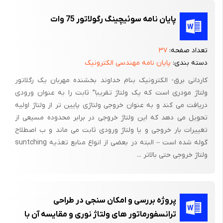
یکی دیگر از عاملهای تعیین کننده در یک تنظیم کننده ولتاژ خوب
پایان نامه سوئیچینگ رگولاتور 75 وات
تغییرات ناشی از دماست .
معیاری که تغییرات نسبی ولتاژ را برحسب دما بیان می کند ضریب
تعداد صفحه:
۳۷
دمای تنظیم کننده نام دارد که آن را با T.C نشان می دهیم و بصورت
دسته بندی:
پایان نامه مهندسی الکترونیک
زیر تعریف می شود :
کاردانی برق- الکترونیک بنام خداوند بخشنده مهربان یک رگلاتور
(فرمول 2-2)
ولتاژ مودری است که یک ولتاژ تقریبا” ثابت را به عنوان ورودی
دریافت می کند و به عنوان خروجی ولتاژی پایین تر از ولتاژ اولیه
T.C = Temperature coefficient
تحویل می دهد که این ولتاژ خروجی در برابر محدوده مسیعی از
در رابطه فوق ، تغییرات ولتاژ خروجی در اثر تغییرات دمای و مقدار
تغییرات بار خروجی و یا ولتاژ ورودی ثابت می ماند و ب اصطلاح
متوسط (DC) ولتاژ خروجی است .
گوله شده است – البته در بعضی از انواع منابع تغذیه suntching
ولتاژ خروجی حتی بالاتر ...
معمولاً TC برحسب (Parts - per - million) بیان می شود و به صورت
زیر تعریف می شود .
(فرمول 3-2)
پروژه بررسی و امکان سنجی در طراحی
ترانسفورماتور های ولتاژ نوری و مقایسه آن با