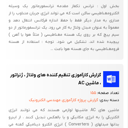
خروجی را تحت تأثیر قرار می دهند .
بخش اول : ترانس تکفاز مقدمه ترانسفورماتور یک وسیله
الکترومغناطیسی ساکن است که می تواند انرژی جریان متناوب را از
میزان این تأثیرپذیری را با معیاری به نام تنظیم بار یا ، نشان می دهیم
مداری به مدار دیگر فقط با حفظ اندازه فرکانس انتقال دهد و
که بصورت زیر تعریف می شود .
معمولاً به عنوان مبدل ولتاژ به کار می رود. یک ترانسفورماتور از دو
فرمول (4-2)
سیم پیچ که بر روی یک هسته مغناطیسی ( مثلاً هوا یا آهن )
پیچیده شده اند، تشکیل می شود. توجه : استفاده از هسته
: ولتاژ در بار کامل (حداکثر بار ) .
فرومغناطیسی به جای هسته هوا باعث ...
: ولتاژ در بی باری .
* قسمتهای مختلف یک تنظیم کننده
گزارش کارآموزی تنظیم کننده های ولتاژ ، ژنراتور
الف)ترانسفورماتور:
، ماشین AC
جریان متناوب با دامنه و بسامد ثابت ، منبع اولیه انرژی الکتریکی است
تعداد صفحه:
۱۵۵
( در بسیاری از کشورها و از جمله ایران و اروپا منبع سینوسی با ولتاژ
دسته بندی:
گزارش پروژه کارآموزی مهندسی الکترونیک
موثر 220 ولت و فرکانس 50 هرتز به کار می رود و در ایالات متحده
ماشین های AC ماشینها لوازمی هستند که می توانند انرژی
این منبع سینوسی با ولتاژ موثر 110 تا 220 ولت وفرکانس 60 هرتز می
الکتریکی را به انرژی مکانیکی و یا بالعکس تبدیل کنند ، از اینرو
باشد ) تقریباً همه مدارهای الکترونیکی برای تضمین کارکرد مناسب به
بدانها مبدلهای ( Converters ) انرژی الکترو دینامیکی گفته می
ولتاژهای ثابت نیاز دارند.