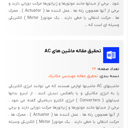
شود . برخی از مبدلها مانند موتورها و ژنراتورها حرکت دورانی دارند و
برای مثال ، بیشتر ریزکامپیوترها به منبع های 5 ولتی قادر به تأمین
برخی از آنها همچون رله ها ، عمل کننده ها ( Actuator ) ، محرک
ها ، حرکت انتقالی یا خطی دارند . یک موتور( Motor ) الکتریکی
جریان A 100 نیاز دارند . دیگر سیستمهای سیگنال پرداز اغلب به منبع
وسیله ای است که ...
های 12 و 15 ولتی نیاز دارند که در آنها جریان حاصل با شرایط بار
تغییر می کند به علاوه بیشتر محرکهای موتور و سیستمهای کنترل به
منبع های dcیی نیاز دارند که سطوح ولتاژ آنها را می توان برای برآوردن
شرایط کار مطلوب تنظیم کرد .
تحقیق مقاله ماشین های AC
وظیفه ترانسفورماتور ، تنظیم سطح ac به گونه ای است که دامنه dc
تعداد صفحه:
۲۲
مناسب بدست آید که ترانسفورمر می تواند از نوع افزاینده یا کاهنده
دسته بندی:
تحقیق مقاله مهندسی مکانیک
باشد و ظرفیت توانی که می تواند جابجا کند باید برای تغذیه بار کافی
باشد و اتلافهای یکسوساز ، پالایه و تنظیم کننده را تأمین کند . نسبت
ماشینهای AC ماشینها لوازمی هستند که می توانند انرژی الکتریکی
را به انرژی مکانیکی و یا بالعکس تبدیل کنند ، از اینرو بدانها
دورها ، از دامنه خروجی لازم نسبت به دامنه ورودی ac بدست می آید
مبدلهای ( Converters ) انرژی الکترو دینامیکی گفته می شود .
.
برخی از مبدلها مانند موتورها و ژنراتورها حرکت دورانی دارند و برخی
از آنها همچون رله ها ، عمل کننده ها ( Actuator ) ، محرک ها ،
حرکت انتقالی یا خطی دارند . یک موتور( Motor ) الکتریکی وسیله
ب)یکسوساز ها