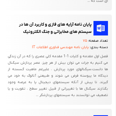
ای است که ...
بعد از ترانسفورماتور ، در یک منبع تغذیه ، یکسو کننده وجود دارد .
وظیفه یکسوکننده تبدیل ولتاژ سینوسی به سیگنال dc پالسی است .
پایان نامه آرایه های فازی و کاربرد آن ها در
سیستم های مخابراتی و جنگ الکترونیک
* یکسوساز نیم موج :
تعداد صفحه:
۷۵
با استفاده از یکسوکننده های نیم موج می توان نیم سیکلهای مثبت یا
دسته بندی:
پایان نامه مهندسی فناوری اطلاعات IT
منفی یک ولتاژ متناوب را حذف نمود . ولتاژ ورودی VI معمولاً توسط
فصل اول مقدمه و کلیات 1-1 مقدمه کلی عصری را که در آن زندگی
یک ترانسفورماتور ورودی تأمین می شود . چنانچه از ولتاژ آستانه
می کنیم به جرات می توان بیش از هر چیز، عصر پردازش سیگنال
هدایت دیود صرفنظر کنیم در نیم سیکلهای مثبت ولتاژ ورودی ، دیود
ها دانست.سیگنالهای مورد پردازش ، علیرغم ماهیت گسسته از
هدایت نموده و می توان آن را بصورت یک مقاومت کوچک درنظر
دیدگاه ما پیوسته فرض می شوند و طبیعتی آنالوگ به خود می
گرفت بنابراین جریان (i) در این نیم سیکلها از تقسیم VIبر مجموع
گیرند. تا پیش از آنکه سیستمهای دیجیتال پا به عرصه وجود
مقاومت های و بدست می آید .
بگذارند سیگنال ها با تغییراتی از قبیل تغییر سطح ، تقویت و یا
تضعیف می توانستند به سیستمهای پردازشگر ...
اگر ولتاژ ورودی دارای شکل موج سینوسی با دامنه باشد دامنه جریان
از تقسیم بر مجموع مقاومتهای و بدست می آید .
اگر در مدار یک آمپرمتر DC به صورت سری قرار گیرد این آمپرمتر مقدار