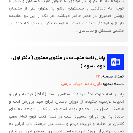
با توجه به تعالیم و آثار مولوی به عنوان عارف مسلمان و دیگر با
خوانده بود و دیگران آن را «تالی کتب آسمانی، و قرآن زبان پهلوی، و
توجه به دیدگاهها و صحبتهای اوشو به عنوان یکی از مدعیان
عصاره معارف بشری» و بیان «للایات البینات و تبیان للسنن النبویات»
روشن ضمیری در عصر حاضر می­باشد. هر یک از این دو نماینده
تاریخ و فرهنگی متفاوت است. بعلاوه کثرت­گرایی دینی که خود نیز
دانسته اند همچنان از نور ماه برگذشته است و بی هراس و اعنا به
مکتبی مستقل و پدیده­ای ...
بانگ سگان و زوزه ددان، ظلال ظلام را دریده و شبروان را به سوی
چشمه مشرق اشراق و معنویت رهنمون ساخته است.
قرنهاست آفتاب جسمانت مولانا، ترک این گلشن کرده است و چهره در
پایان نامه منهیات در مثنوی معنوی ( دفتر اول ،
نقاب خاک کشیده تا تحت الارض را روش کند. اما افتاب معرفتی را که او
دوم ، سوم )
بر افروخته و از مثنوی و دیگر آثار معنوی خویش برتافته، بدون
تعداد صفحه:
۱۲۲
کسوف و احتراق، مشرق جان و عقل طالبان عاشق را حیات بی‌بها
دسته بندی:
پایان نامه ادبیات فارسی
بخشیده است.
پایان نامه جهت اخذ درجه کارشناسی ارشد (M.A.) «رشته زبان و
ادبیات فارسی» چکیده: از دوران باستان ایران مهد پرورش ادب و
فرهنگ اصیل بین جوامع بوده است.چنان که از شواهد به جای
مانده به این دوران مشهود است در همه کتب کهن تمام سعی
کاتبان بر تعلیم و تربیت مردم و شناساندن فرهنگ ناب ایرانی به
تمامی جوامع آن روزگاران بوده است،ادیبان و مشاهیر ایران در میان