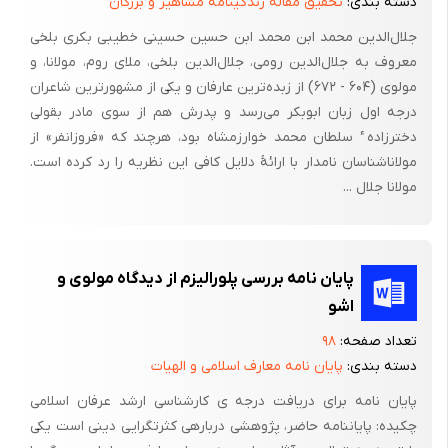
دسته بندی:
تحقیق مقاله زندگینامه مشاهیر و بزرگان
باری، مولانا که بعد از غیبت کبرای شمس حقیقت شمس را در وجود
جلال‌الدین محمد ابن محمد ابن حسین حسینی خطیبی بکری بلخی
خود یافت و با جان او پیوست، دیوان خود او را به نام او سرود ، از این
معروف به جلال‌الدین رومی، جلال‌الدین بلخی، ملای روم، مولانا، و
سبب است که گاه غزلیات خود را در مقطع بنام او به پایان برده و فی
مولوی (۶۰۴ - ۶۷۲) از زبده‌ترین عارفان و یکی از مشهورترین شاعران
الواقع سر دلبران را در حدیث دیگران گفته است.
درجه اول زبان ابوبکر می‌رسد و پدرش هم از سوی مادر بقولی
عشق و عرفان در مکتب مولانا
دخترزاده ٔ سلطان محمد خوارزمشاه بود، هرچند که «فروزانفر» از
مولاناشناسان نامدار با ارائهٔ دلایل کافی این نظریه را رد کرده است.
هرچند این چشمه جوشان و نهر خروشان در قونیه جوشید، اما سفره
مولانا جلال ...
آبهای زلال آسمانی اش در خاک این مرز و بوم خاصه خراسان و بلخ بود.
رگ رگ این آب شیرین یا به قول خویش «سلسبیل بهشتی»، همچنان
در خلایق جاری شد و تا نفخ صور، شاب شور و شوق را در کام جان و
پایان نامه بررسی پلورالیزم از دیدگاه مولوی و
روان مشتاقان خواهد ریخت.
اشو
نفحه ای که از سیبستان جان مولانا برخاست قرنهاست رایحه میوه های
تعداد صفحه:
۹۸
کمال و معرفت را در مشام بی زکام خوشحال دمساز و مشتاقان در سوز
دسته بندی:
پایان نامه معارف اسلامی و الهیات
و گداز، جاری می سازد و جان آویخته در تن را به سوی بالا، بالها می
پایان نامه برای دریافت درجه­ ی کارشناسی ارشد عرفان اسلامی
گشاید.
چکیده: پایان­نامه حاضر، پژوهشی درباره­ی کثرت­گرایی دینی است یکی
مثنوی که مولوی، «معراج جان» و «نردبان آسمان» و صیقل ارواحش