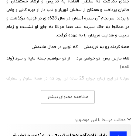
چندی نگذشت که سلطان العلماء به تدریس و ارشاد مستعدان و
طالبان پرداخت و همگان از سخنان گهربار و تاب دار او بهره کافی و وافی
را بردند. سرانجام آن ستاره آسمان در سال 628‌ه.ق در قونیه در‌گذشت و
در همانجا به خاک سپرده شد. بعدا مولانا به جای او نشست و زمام
تربیت و هدایت مریدان را به عهده گرفت.
همه کردند رو به فرزندش که تویی در جمال مانندش
شاه مازین پس، تو خواهی بود از تو خواهیم جمله مایه و سود (ولد
نامه)
مولانا در این زمان جوان 25 ساله ای بود که در همه علوم و معارف
متداول آن زمان از علوم و فنون عقلی و نقلی، سرمایه کافی را اندوخته
بود. همچنان در فقاهت و اجتهاد دست بالا و توانائی داشت.
مشاهده محتوای بیشتر
مولانا در آستانه چهل سالگی بود که در حوالی سال 642 ه.ق ، حادثه
شگرفی رخ داد و بنیاد هستی مولانا را به کلی زیر و رو کرد.
مطالب مرتبط با این موضوع:
ایام به آرامی می گذشت، قونیه در آرامش و سکوت کامل بود، مولانا بر
مسند تعلیم و ارشاد و قوم مغول در تاراج.
پایان نامه آموزه‌های تربیتی در مثنوی و تطبیق