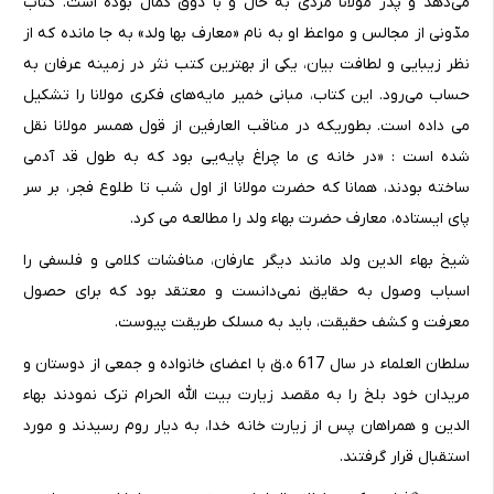
می‌دهد و پدر مولانا مردی به حال و با ذوق کمال بوده است. کتاب
مدّونی از مجالس و مواعظ او به نام «معارف بها ولد» به جا مانده که از
نظر زیبایی و لطافت بیان، یکی از بهترین کتب نثر در زمینه عرفان به
حساب می‌رود. این کتاب، مبانی خمیر مایه‌های فکری مولانا را تشکیل
می داده است. بطوریکه در مناقب العارفین از قول همسر مولانا نقل
شده است : «در خانه ی ما چراغ پایه‌یی بود که به طول قد آدمی
ساخته بودند، همانا که حضرت مولانا از اول شب تا طلوع فجر، بر سر
پای ایستاده، معارف حضرت بهاء ولد را مطالعه می کرد.
شیخ بهاء الدین ولد مانند دیگر عارفان، منافشات کلامی و فلسفی را
اسباب وصول به حقایق نمی‌دانست و معتقد بود که برای حصول
معرفت و کشف حقیقت، باید به مسلک طریقت پیوست.
سلطان العلماء در سال 617 ه.ق با اعضای خانواده و جمعی از دوستان و
مریدان خود بلخ را به مقصد زیارت بیت الله الحرام ترک نمودند بهاء
الدین و همراهان پس از زیارت خانه خدا، به دیار روم رسیدند و مورد
استقبال قرار گرفتند.