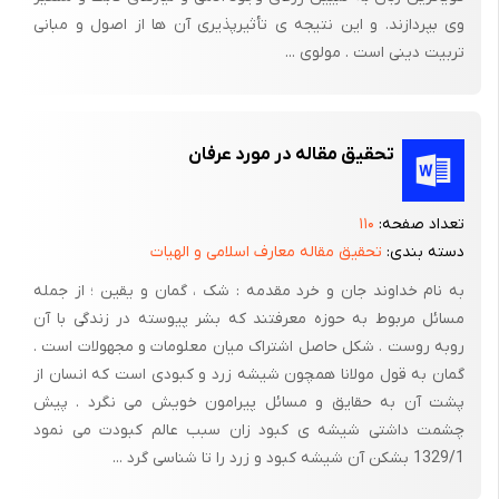
وی بپردازند. و این نتیجه ی تأثیرپذیری آن ها از اصول و مبانی
تربیت دینی است . مولوی ...
تحقیق مقاله در مورد عرفان
تعداد صفحه:
۱۱۰
دسته بندی:
تحقیق مقاله معارف اسلامی و الهیات
به نام خداوند جان و خرد مقدمه :‌ شک ،‌ گمان و یقین ؛ از جمله
مسائل مربوط به حوزه معرفتند که بشر پیوسته در زندگی با آن
روبه روست . شکل حاصل اشتراک میان معلومات و مجهولات است .
گمان به قول مولانا همچون شیشه زرد و کبودی است که انسان از
پشت آن به حقایق و مسائل پیرامون خویش می نگرد . پیش
چشمت داشتی شیشه ی کبود زان سبب عالم کبودت می نمود
1329/1 بشکن آن شیشه کبود و زرد را تا شناسی گرد ...