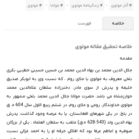
-
-
-
آثار مولوی
زندگینامه مولوی
مولانا
مولوی
خلاصه
فهرست
خلاصه تحقیق مقاله مولوی
مقدمه
جلال الدین محمد بن بهاء الدین محمد بن حسین حسینی خطیبی بکری
بلخی معروف به مولوی یا ملای روم ، که نسبت وی به ابوبکر صدیق
خلیفه و پدرش از سوی مادر، دخترزاده سلطان علاء‌الدین محمد
خوارزمشاه می باشد. حضرت مولانا جلال الدین محمد بلخی مشهور به
مولوی خداوندگار، رومی و ملای روم، در ششم ربیع الاول سال 604 ه. ق
در بلخ، در یکی شهرهای افغانستان، پا به عرصه وجود گذاشت. پدرش
بهاء الدین ولد (543-628 ه.ق) ملقب به سلطان العلماء ، یکی از بزرگان
صوفیه و اعاظم عرفا بود که افلاکی خرقه او را به احمد غزالی نسبت