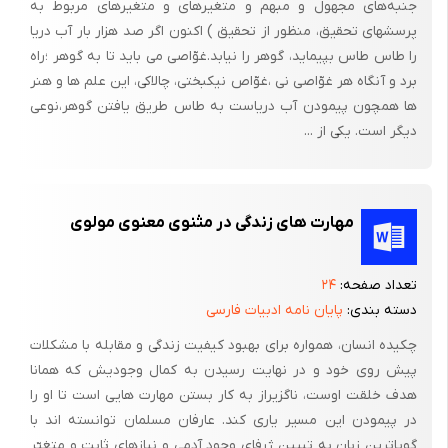
جنبه‌های مجهول و مبهم و متغیرهای و متغیرهای مربوط به
پرسشهای تحقیق، منظور از تحقیق ) اکنون اگر صد هزار بار آب دریا
را طاس طاس بپیماید، گوهر را نیابد.غوّاصی می باید تا به گوهر ؛راه
برد و آنگاه هر غوّاصی نی ،غوّاص نیکبختی، چالاکی، این علم ها و هنر
ها همچون پیمودن آب دریاست به طاس طریق یافتن گوهر،نوعی
دیگر است. یکی از ...
مهارت های زندگی در مثنوی معنوی مولوی
تعداد صفحه:
۲۴
دسته بندی:
پایان نامه ادبیات فارسی
چکیده انسان، همواره برای بهبود کیفیت زندگی و مقابله با مشکلات
پیش روی خود و در نهایت رسیدن به کمال وجودیش که همانا
هدف خلقت اوست، ناگزیراز به کار بستن مهارت هایی است تا او را
در پیمودن این مسیر یاری کند. عارفان مسلمان توانسته اند با
گویاترین زبان به تبیین ژرفای وجود آدمی و نیازهای ثابت و متغیّر