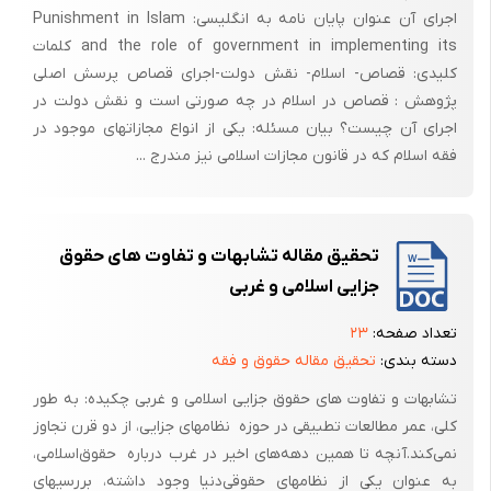
اجرای آن عنوان پایان نامه به انگلیسی: Punishment in Islam
مورد آن, فعل و ترک کاملاً متساوی است اباحه بمعنای اخص گویند.
and the role of government in implementing its کلمات
موضوعاتی را که به آنها این احکام تعلق گرفته است به ترتیب: واجب, حرام,
کلیدی: قصاص- اسلام- نقش دولت-اجرای قصاص پرسش اصلی
مستحب, مکروه و مباح گویند.
پژوهش : قصاص در اسلام در چه صورتی است و نقش دولت در
اجرای آن چیست؟ بیان مسئله: یکی از انواع مجازاتهای موجود در
فرق میان حق و حکم
فقه اسلام که در قانون مجازات اسلامی نیز مندرج ...
در احکام الزامیه گرچه از این جهت که اختیار وضع و رفع انها در دست شارع
مقدس است می توان انها را حق الله نامید ولی از این جهت که مکلف در مورد
آنها هیچگونه اختیاری ندارد: اگر حکم, وجوب است ملزم است متعلق آنرا انجام
تحقیق مقاله تشابهات‌ و تفاوت های‌ حقوق‌
دهد و اگر حرمت است ملزم است آنرا انجام ندهد به هیچوجه بین آنها و حق
اشتباهی رخ نخواهد داد.
جزایی‌ اسلامی‌ و غربی
اما در مورد احکام ترخیصیه ( استحجاب, کراهت و اباحه) ممکن است گفته
تعداد صفحه:
۲۳
شود: اگر در مورد این احکام مکلف می تواند عمل را انجام دهد و می تواند ترک
دسته بندی:
تحقیق مقاله حقوق و فقه
کند پس چه فرق است بین این احکام و حقوق, چنانکه در مورد ماکول مباح
تشابهات‌ و تفاوت های‌ حقوق‌ جزایی‌ اسلامی‌ و غربی چکیده‌: به‌ طور
مثلاً مکلف می تواند انرا بخورد و یا نخورد در مورد حقوق, مثلاً: حق قصاص,
کلی‌، عمر مطالعات‌ تطبیقی‌ در حوزه ‌ نظامهای‌ جزایی‌، از دو قرن‌ تجاوز
ولی دم می تواند اعدام قاتل را از دادگاه بخواهد و یا نخواهد پس چرا یکی را
نمی‌کند.آنچه‌ تا همین‌ دهه‌های‌ اخیر در غرب‌ درباره ‌ حقوق‌اسلامی‌،
اباحه و دیگری را حق می نامیم؟ آیا نمی توان هر دو را اباحه و یا هر دو را حق
به‌ عنوان‌ یکی‌ از نظامهای‌ حقوقی‌دنیا وجود داشته‌، بررسیهای‌