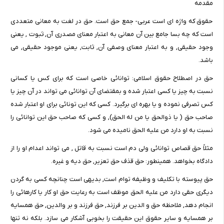
مقدمه
حقوق که واژه ای است عربی- جمع حق است. حق در لغت به معانی متعددی
است که چه بسا جامع بین آن معانی به اعتبار معنای مصدری آن, ثبوت , یعنی
وجود حقیقی, و به اعتبار معنای وصفی آن, ثابت, یعنی موجود حقیقی, می
باشد.
حق در اصطلاح حقوق اسلامی: توانائی خاصی است که برای کس یا کسانی
نسبت به چیز یا کسی اعتبار شده و بمقتضای آن توانائی می تواند در آن چیز یا
کس تصرفی نموده و یا بهره ای برگیرد. کسی که این تونائی برای او اعتبار شده
صاحب حق ( یا ذوالحق یا من له الحق), و کسی که صاحب حق این توانائی را
نسبت به او دارد من علیه الحق نامیده می شود.
مثلاً حق قصاص توانائی ولی دم است نسبت به قاتل , می تواند اعدام او را از
دادگاه بخواهد. همینطور: حق قذف حق تعزیر, حق دیه و غیره.
حق پیوسته با تکلیف و وظیفه توام است, بدیهی است چنانچه کسی به گردن
دیگری حقی دارد من علیه الحق موظف است به رعایت حق او کار یا کارهائی را
انجام دهد, ملاحظه حق و الدین بر فرزند, حق فرزند و بر والدین, حق همسایه
بر همسایه و سایر حقوق این حقیقت را بخوبی آشکار می سازد. بلکه نه تنها