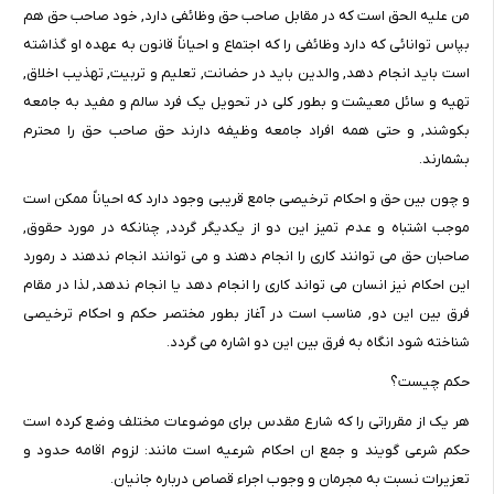
من علیه الحق است که در مقابل صاحب حق وظائفی دارد, خود صاحب حق هم
بپاس توانائی که دارد وظائفی را که اجتماع و احیاناً قانون به عهده او گذاشته
است باید انجام دهد, والدین باید در حضانت, تعلیم و تربیت, تهذیب اخلاق,
تهیه و سائل معیشت و بطور کلی در تحویل یک فرد سالم و مفید به جامعه
بکوشند, و حتی همه افراد جامعه وظیفه دارند حق صاحب حق را محترم
بشمارند.
و چون بین حق و احکام ترخیصی جامع قریبی وجود دارد که احیاناً ممکن است
موجب اشتباه و عدم تمیز این دو از یکدیگر گردد, چنانکه در مورد حقوق,
صاحبان حق می توانند کاری را انجام دهند و می توانند انجام ندهند د رمورد
این احکام نیز انسان می تواند کاری را انجام دهد یا انجام ندهد, لذا در مقام
فرق بین این دو, مناسب است در آغاز بطور مختصر حکم و احکام ترخیصی
شناخته شود انگاه به فرق بین این دو اشاره می گردد.
حکم چیست؟
هر یک از مقرراتی را که شارع مقدس برای موضوعات مختلف وضع کرده است
حکم شرعی گویند و جمع ان احکام شرعیه است مانند: لزوم اقامه حدود و
تعزیرات نسبت به مجرمان و وجوب اجراء قصاص درباره جانیان.