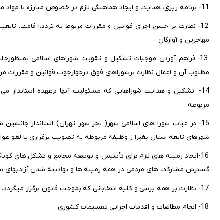
11- برنامه ریزی، هدایت و ایجاد هماهنگی لازم در خصوص مبارزه با مواد مخدر، قاچاق سلاح مواد منفجره، کالا و ارز
12- نظارت بر حسن اجرای قوانین و مقررات مربوط به تردد،ا قامت، تابعیت
مهاجرین و آوارگان
13- فراهم آوردن موجبات تشکیل و تقویت شوراهای اسلامی بمنظورجل
مطلوب آن و اعمال نظارت برشوراهای فوق درچهارچوب قوانین و مقررات مر
14- تشکیل و هدایت شوراهایی که مسئولیت آنها برعهده استاندار م
مربوطه
15- در غیاب شورا های اسلامی شهر( بجز شهر تهران) استاندار جانشین 
شهرهای تابعه استان بغیرا ز وظیفه مربوطه به تصویب برقراری یا لغو عوا
16-ایجاد زمینه های لازم برای تأسیس و توسعه مجامع و تشکل های گونا
گسترش مشارکت های مردمی در همه زمینه ها و نهادینه شدن آزادیهای سی
17- نظارت بر همه پرسی و کلیه انتخاباتی که بموجب قانون برگزار میگردد.
18- انجام مطالعات و اقدمات اجرایی تقسیمات کشوری