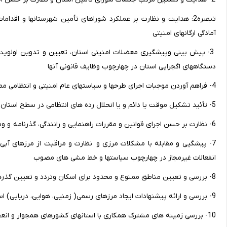
تبصره2: هدایت و نظارت بر عملکرد شوراهای تأمین شهرستانها و اقد
آمادگی ارگانهای امنیتی
3- پیش بینی وپیشگیری معضلات امنیتی استان، تعیین و تدوین اولویت 
دستگاههای اگجرایی استان در چهارچوب وظایف قانونی آنها
4- فراهم آوردن موجبات اجرای طرحها و سیاستهای عام امنیتی و انتظامی مصوبات مراجع قانونی دستورالعملهای مربوطه
5- تأئید تشکیل موقت یا دائم و یا انحلال رده های انتظامی در سطح استان درچهارچوب قوانین و دستورالعمل های مربوطه
6- نظارت بر حسن اجرای قوانین و مقررات راهنمایی و رانندگی، گذرنامه و وظیفه عمومی
7- پیشگیی و مقابله با مشکلات مرزی و نظارت و مراقبت از مرزهای آبی 
انفعالات غیرمجاز در چهارچوب سیاستها و خط مشی های مصوب
8- بررسی و تعیین مناطق ممنوع و محدود برای اسکان وتردد و تعیین گذرهای مرزی مجاز
9- بررسی و ارائه پیشنهادات ایجاد مرزهای رسمی( زمنیی، هوایی، دریایی) استان به وزارت کشور
10- بررسی زمینه های مشترک همکاری با استانهای کشورهای همجوار و انعقاد یادداشت تفاهم همکاری محلی در چهارچوب