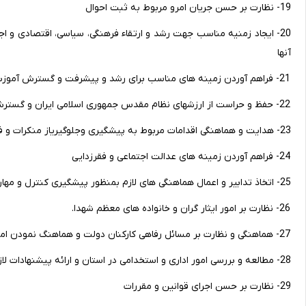
19- نظارت بر حسن جریان امرو مربوط به ثبت احوال
20- ایجاد زمنیه مناسب جهت رشد و ارتقاء فرهنگی، سیاسی، اقتصادی و اج
آنها
21- فراهم آوردن زمینه های مناسب برای رشد و پیشرفت و گسترش آموزش و پرورش، ورزش همگانی، بهداشت عمومی، آموزش عالی و تحقیقات
22- حفظ و حراست از ارزشهای نظام مقدس جمهوری اسلامی ایران و گسترش فرهنگ اصیل اسلامی
23- هدایت و هماهنگی اقدامات مربوط به پیشگیری وجلوگیریاز منکرات و فساد اجتماعی
24- فراهم آوردن زمینه های عدالت اجتماعی و فقرزدایی
25- اتخاذ تدابیر و اعمال هماهنگی های لازم بمنظور پیشگیری کنترل و مهارت بحرانهای ناشی از حوادث و بلایای طبیعی از قبیل سیل، زلزله و ....
26- نظارت بر امور ایثار گران و خانواده های معظم شهدا.
27- هماهنگی و نظارت بر مسائل رفاهی کارکنان دولت و هماهنگ نمودن امور رفاهی آنان
28- مطالعه و بررسی امور اداری و استخدامی در استان و ارائه پیشنهادات لازم به سازمان امور اداری و استخدامی کشور و سایر مراجع ذیصلاح
29- نظارت بر حسن اجرای قوانین و مقررات