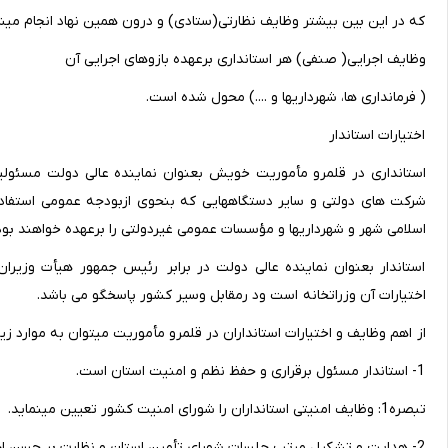
که در این بین بیشتر وظایف نظارتی(ستادی) و درون همین نهاد انجام میش
وظایف اجرایی( صنفی) هر استانداری برعهده بازوهای اجرایی آن
( فرمانداری ها، شهرداریها و ....) محول شده است.
اختیارات استاندار
استانداری در قلمرو مأموریت خویش بعنوان نماینده عالی دولت مسئولی
شرکت های دولتی و سایر دستگاههایی که بنحوی ازبودجه عمومی استفاده م
اسلامی شهر و شهرداریها و مؤسسات عمومی غیردولتی را برعهده خواهند بود
استاندار بعنوان نماینده عالی دولت در برابر رئیس جمهور هیأت وزیر
اختیارات آن وزراتخانه است ود رمقابل وسیر کشور پاسخگو می باشد.
از اهم وظایف و اختیارات استانداران در قلمرو مأموریت میتوان به موارد زیر
1- استاندار مسئول برقراری و حفظ نظم و امنیت استان است.
تبصره1: وظایف امنیتی استانداران را شورای امنیت کشور تعیین مینماید.
2- هدایت و تشکیل مرتب جلسات شورای تأمین استان و نظارت بر حسن اجرای مصوبات آن