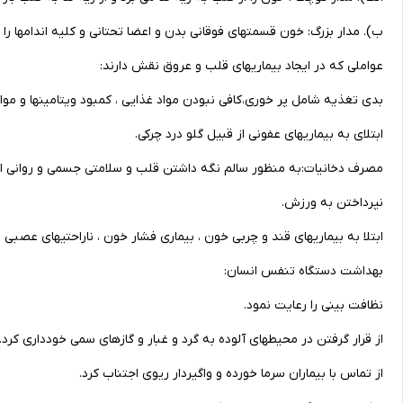
ب). مدار بزرگ: خون قسمتهای فوقانی بدن و اعضا تحتانی و کلیه اندامها را 
عواملی که در ایجاد بیماریهای قلب و عروق نقش دارند:
بدی تغذیه شامل پر خوری،کافی نبودن مواد غذایی ، کمبود ویتامینها و موا
ابتلای به بیماریهای عفونی از قبیل گلو درد چرکی.
مصرف دخانیات:به منظور سالم نگه داشتن قلب و سلامتی جسمی و روانی انسا
نپرداختن به ورزش.
ابتلا به بیماریهای قند و چربی خون ، بیماری فشار خون ، ناراحتیهای عصبی و 
بهداشت دستگاه تنفس انسان:
نظافت بینی را رعایت نمود.
از قرار گرفتن در محیطهای آلوده به گرد و غبار و گازهای سمی خودداری کرد.
از تماس با بیماران سرما خورده و واگیردار ریوی اجتناب کرد.