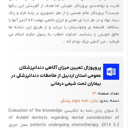
قدرت و توانمندی پروردگار خویش اما هدف از آفرینش این رنگها
ناحیه نمی تواند بطور آزاد جریان پیدا کند. استفاده از انرژی رنگ
چیست؟ پروردگار عالم هستی را از نظر تصویری بر پایه فرم و رنگ
مناسب، می تواند به دور کردن و از بین بردن احساس های منفی، آزاد
بنیاد نهاد و در هر ذره ای معنی و انرژی خاصی نهفت که آدمی آنها را
کردن توقف (مشکل) و متعادل سازی دوباره بدن کمک کند.
بشکافد، فلسفه ی وجودیشان را دریابد و از طریق این نشانه ها
رنگ بطور ساده نوری از طول موج ها و فرکانس های متفاوت است و
خالق خویش را بشناسد. خداوند خطاب به رسول مکرم اسلام می
نور تنها یکی از شکل های انرژی است که از فوتون ساخته شده است ،
فرماید : من گنجی بزرگ بودم که ...
همه ما به وسیله انرژی موجهای الکترومغناطیسی محاصره شده ایم
که رنگ فقط بخش کوچکی از آن است. رنگ از نور است، پرتوهای
آشکاری که می بینیم تشکیل یک رنگین کمان داده اند. طول موج و
پروپوزال تعیین میزان آگاهی دندانپزشکان
فرکانس نوری که ما می بینیم در رنگی که می بینیم تاثیر دارد.
عمومی استان اردبیل از ملاحظات دندانپزشکی در
بیماران تحت شیمی درمانی
7 رنگ بنفش، بنفش آبی، آبی، سبز، زرد، نارنجی و قرمز طول موج ها و
فرکانس های متفاوتی دارند. قرمز در پایین ترین قسمت یک منشور
تعداد صفحه:
۱۳
رنگی قرار دارد و بالاترین طول موج را دارد اما فرکانس کمتری دارد، وقتی
دسته بندی:
پایان نامه علوم پزشکی
یک منشور در مسیر نور خورشید قرار می گیرد این رنگها ( 7 رنگ) قابل
-2 عنوان پایان نامه به انگلیسی: Evaluation of the knowledge
دیدن و آشکار می شوند که این اتفاق به وسیله شکست نور انجام می
of Ardabil dentists regarding dental consideration of
شود.
patients undergoing chemotherapy, 2014 3-2 محل اجرای