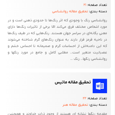
رنگ را در مرحله زهدان تجربه می کنیم، در محدوده ای صورتی که
تعداد صفحه:
۲۱
محافظ و آرام کننده است در بچگی با رنگ مثل بخشی از اولین یادگیری
دسته بندی:
تحقیق مقاله روانشناسی
هایمان برخورد داریم و این اولین برخوردها، در هوشیاری رنگی آینده ما
روانشناسی رنگ با وجودی که اثر رنگ‌ها تا حدودی ذهنی است و در
تاثیر بسزایی دارد. وقتی بزرگتر می شویم احساسات مختلفی داریم،
مورد اشخاص مختلف فرق می‌کند امّا برخی از تاثیرات رنگ‌ها دارای
خاطرات و معناهایی در ارتباط با رنگها به ذهن ما متبادر می شود و این
معنی یگانه‌ای در سراسر جهان هستند. رنگ‌هایی که در طیف رنگ‌ها
ویژگی در ضمیر ناخودآگاه ما جای دارد.
در ناحیه قرمز قرار دارند به عنوان رنگ‌های گرم شناخته می‌شوند
که این دامنه‌اش از احساسات گرم و صمیمانه تا احساس خشم و
ما روی بعضی از رنگها تعصب داریم و برخی از رنگها تلنگری هستند که
عصبانیت متغیر است... مطلبی کامل و جامع در مورد رنگها و
برای ما خاطره، غم، شادی یا ترس را به همراه می آورند. همه تجربیات
روانشناسی رنگها... رنگ ...
زندگی روی ما تاثیر می گذارد، بعضی از تجربیات ممکن است مثبت یا
منفی باشند. گاهی تجربیات منفی می توانند خود را فیزیکی نشان دهند
و به شکل یک بیماری ظاهر شوند. به عنوان مثال ممکن است ما زمانی
تحقیق مقاله ماتیس
در موقعیتی بوده ایم که به دلیل یا دلایلی احساس ناتوانی می کرده
ایم، این می تواند در طول زمان به صورت مشکلی در ناحیه گلو ظاهر
تعداد صفحه:
۲۲
شود. مرکز (شاکرا) گلو با جنبه روحی بیان خود (بیان شخصی) ارتباط
دسته بندی:
تحقیق مقاله هنر
دارد، بنابراین اگر اعتماد به نفس گفتاری ما ضعیف است یا بیان
شخصی ما دچار مشکل شده است، به این معناست که انرژی در این
مقدمه رنگها نشانه ای هستند از وجود ذرات خداوند و همچنین