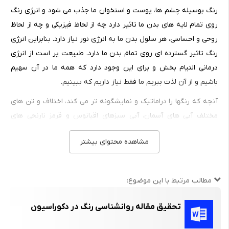
رنگ بوسیله چشم ها، پوست و استخوان ما جذب می شود و انرژی رنگ
روی تمام لایه های بدن ما تاثیر دارد چه از لحاظ فیزیکی و چه از لحاظ
روحی و احساسی، هر سلول بدن ما به انرژی نور نیاز دارد. بنابراین انرژی
رنگ تاثیر گسترده ای روی تمام بدن ما دارد. طبیعت پر است از انرژی
درمانی التیام بخش و برای این وجود دارد که همه ما در آن سهیم
باشیم و از آن لذت ببریم ما فقط نیاز داریم که ببینیم.
آنچه که رنگها را دراماتیک و نمایشگونه تر می کند، اختلاف و تن های
مختلف آبی های آسمان، آبی سبزهای اقیانوس و قرمز نارنجی های
غروب و .... است که برای نام بردن آنها ناتوانیم.
مشاهده محتوای بیشتر
درک تاثیر فیزیکی رنگ روی بدن ما ممکن است ساده بنظر برسد اما از
لحاظ روحی و احساسی کمی عمیق تر است چرا که سلامتی ما تنها یک
عامل فیزیکی نیست و ما متشکل از روح، جسم و احساس با هم
مطالب مرتبط با این موضوع:
هستیم و هیچ کدام به تنهایی عمل نمی کنند و هر کدام بر دیگری
تحقیق مقاله روانشناسی رنگ در دکوراسیون
تاثیر دارند. رنگ درمانی از لحاظ دادن اطلاعاتی در مورد همه لایه های ما
بسیار مفید است، به عنوان مثال ما در ابتدا وقتی که نوزاد هستیم