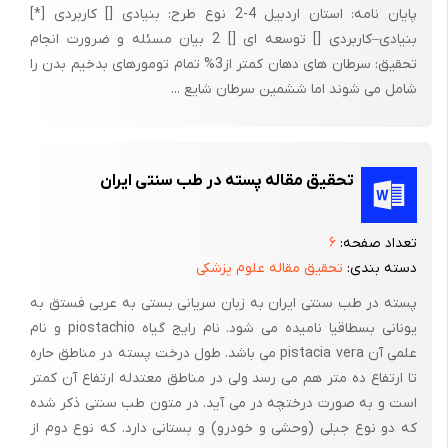
پایان نامه: استان اردبیل 4-2 نوع طرح: بنیادی [] کاربردی [*]
فرکانس، موج تشخیص داده شده بوسیله شماری از موج های کامل یا
بنیادی–کاربردی [] توسعه ای [] 2 بیان مسئله و ضرورت انجام
طول موجی که در هر ثانیه از نقطه ای معین عبور می کند است. این
تحقیق: سرطان های دهان کمتر از3% تمام تومورهای بدخیم بدن را
تفاوت بین طول موج ها و فرکانس ها است که موجب تفاوت رنگهای
شامل می شوند اما ششمین سرطان شایع ...
نور و همچنین موجب دیده شدن آنها می شود، مثل امواج رادیویی که
طول موج ها و فرکانسهای متفاوتی دارد و فقط در یک ایستگاه یا طول
موج و فرکانس ویژه و معینی شنیده می شود، بنابراین مثلا رنگ آبی در
تحقیق مقاله پسته در طب سنتی ایران
طول موج و فرکانس ویژه ای قابل رویت است.
فرکانس های بالاتر انرژی بیشتری دارند، به عنوان مثال رنگهای بنفش،
تعداد صفحه:
۶
آبی بنفش، آبی و رنگهای فرکانس پایین تر: زرد، نارنجی و قرمز است.
دسته بندی:
تحقیق مقاله علوم پزشکی
معالجه به وسیله رنگ می تواند به روش های مختلفی صورت پذیرد و
پسته در طب سنتی ایران به زبان سریانی بستی به عربی فستق به
هر درمان ممکن است شیوه ای مخصوص به خود داشته باشد.
یونانی بسطاقیا نامیده می شود. نام رایج گیاه piostachio و نام
شیوه های مختلفی مانند: مدیتیشن (تمرکز با رنگ)، آب سولاریزه شده،
علمی آن pistacia vera می باشد. طول درخت پسته در مناطق حاره
تا ارتفاع ده متر هم می رسد ولی در مناطق معتدله ارتفاع آن کمتر
تنفس رنگ ، استفاده از حریر رنگی، قرار گرفتن تحت تمرکز نور رنگی
است و به صورت درختچه در می آید. در متون طب سنتی ذکر شده
(اتاق نور light box ) که اغلب رایج است، وجود دارد.
که دو نوع جبلی (وحشی و خودرو) و بستانی دارد. که نوع دوم از
یک معالج (رنگ درمان) به شما کمک خواهد کرد تا نیازتان به یک رنگ