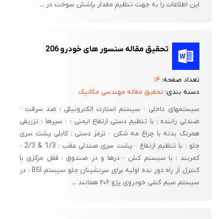
این اطلاعات را به جهت تنظیم مقدار پاشش سوخت در ...
تحقیق مقاله سنسور های خودرو 206
تعداد صفحه:
۱۴
دسته بندی:
تحقیق مقاله مهندسی مکانیک
سیستمهای داخلی · سیستم استارت الکترونیکی : ضد سرقت ·
صندلی راننده : با تنظیم دستی ارتفاع ایمنی : · سپرها : تزریقی
همرنگ بدنه با چراغ مه شکن · ترمز دستی : کابلی پشت سری
جلو : با تنظیم ارتفاع · پشت سری صندلی عقب : 1/3 & 2/3 ·
کمربند : با سیستم کش · درها و در صندوق : قفل مرکزی با
کنترل از راه دور نده اولیه برای سرنشینان جلو سیستم BSI : در
سیستم سیم کشی خودروی پژو ۲۰۶ همانند ...