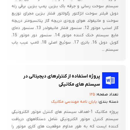
سیستم سوخت رسانی و جرقه باک بنزین پمپ بنزین برقی رله
دوبل فیلتر سوخت انژکتور رگولاتور فشار بنزین مجرای توزیع
سوخت و مانیفولد هوای ورودی دریچه گاز پتانسیومتر دریچه
گاز استپ موتور 12. سنسور فشار مانیفولدر 13. سنسور دمای
مایع سیستم خنک کننده موتور 14. سنسور دور موتور 15.
کویل دوبل 16. باتری 17. سوئیچ اصلی 18. لامپ عیب یاب
سیستم ...
پروژه استفاده از کنترلرهای دیجیتالی در
سیستم های مکانیکی
تعداد صفحه:
۱۲۵
دسته بندی:
پایان نامه مهندسی مکانیک
پروژه مکانیک 1-اهداف سیستم های کنترل موتور الکترونیکی
سیستم کنترل موتور الکترونیکی شامل دستگاههای دریافت
کننده ایست که به طور مداوم موقعیت های کاری موتور را