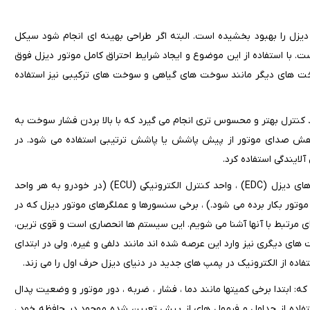
ل را بهبود بخشیده است. البته اگر طراحی بهینه ای انجام شود سیکل
با استفاده از این موضوع و ایجاد شرایط احتراق کامل موتور دیزل فوق
سوخت های دیگر مانند سوخت های گیاهی و سوخت های ترکیبی نیز استفاده
 کنترل بهتر و محسوس تری انجام می گیرد که با بالا بردن فشار سوخت به
کاهش صدای موتور از پیش پاشش یا پاشش ترتیبی استفاده می شود. در
یندگی استفاده کرد.
در این پروژه با چگونگی عملکرد سیستم های کنترل سوخت رسانی موتورهای دیزل (EDC) ، واحد کنترل الکترونیکی (ECU) (در خودرو به هر واحد
ر مورد کنترلر موتور بکار برده می شود.) ، برخی سنسورها و عملگرهای موتور دیزل که در
زای مرتبط با آنها آشنا می شویم. این سیستم ها انحصاری است و قوی ترین،
ای دیگری نیز وارد این عرصه شده اند مانند دلفی و غیره، ولی در ابتدای
ده از الکترونیک در پمپ های جدید در دنیای دیزل حرف اول را می زند.
های دیزل مجهز به EDC بدین صورت است که: ابتدا برخی کمیتها مانند دما ، فشار ، ضربه ، دور موتور و وضعیت پدال
سنسورها دریافت و به EDC گزارش می شوند. سپس EDC با استفاده از جداول و فرمول های از پیش تعیین شده موجود در حافظه خود ،