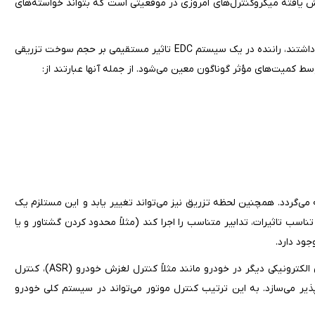
حاسباتی شدیداً افزایش یافته میکروکنترل‌های امروزی در موقعیتی است که بتواند خواسته‌های
برخلاف خودروهای دیزلی با پمپ‌های انژکتور که رگلاتورهای سنتی مکانیکی داشتند، راننده در یک سیستم EDC تاثیر مستقیمی بر حجم سوخت تزریقی
سط کمیت‌های مؤثر گوناگون معین می‌شود. از جمله آنها عبارتند از:
می‌گردد. همچنین لحظه تزریق نیز می‌تواند تغییر یابد و این مستلزم یک
ب تاثیرات، تدابیر متناسب را اجرا کند (مثلاً محدود کردن گشتاور و یا
کنترل الکترونیکی دیزل همچنین تبادل اطلاعات و داده‌ها را با سیستم‌های الکترونیکی دیگر در خودرو مانند مثلاً کنترل لغزش خودرو (ASR)، کنترل
ه دنده (EGS) یا برنامه پایداری الکترونیکی (ESP) امکان‌پذیر می‌سازد. به این ترتیب کنترل موتور می‌تواند در سیستم کلی خودرو