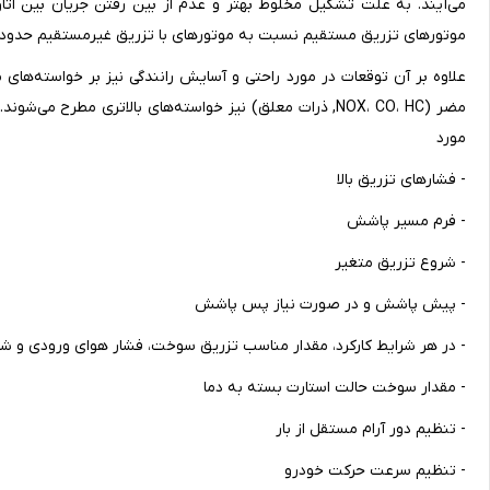
می‌آیند. به علت تشکیل مخلوط بهتر و عدم از بین رفتن جریان بین ا
موتورهای تزریق مستقیم نسبت به موتورهای با تزریق غیرمستقیم حدود10 تا 20% کاهش یافته است.
علاوه بر آن توقعات در مورد راحتی و آسایش رانندگی نیز بر خواسته‌های م
مضر (NOX، CO، HC, ذرات معلق) نیز خواسته‌های بالاتری مط
مورد
- فشارهای تزریق بالا
- فرم مسیر پاشش
- شروع تزریق متغیر
- پیش پاشش و در صورت نیاز پس پاشش
- در هر شرایط کارکرد، مقدار مناسب تزریق سوخت، فشار هوای ورودی و ش
- مقدار سوخت حالت استارت بسته به دما
- تنظیم دور آرام مستقل از بار
- تنظیم سرعت حرکت خودرو