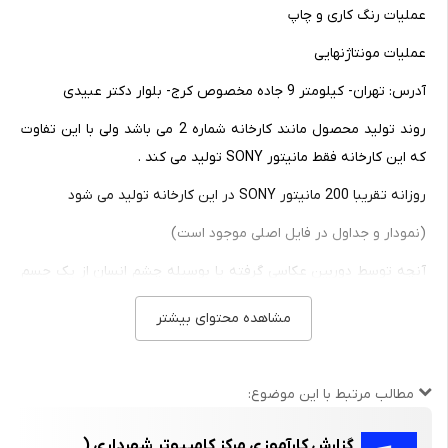
عملیات رنگ کاری و چاپ
عملیات مونتاژنهایی
آدرس: تهران- کیلومتر 9 جاده مخصوص کرج- بلوار دکتر عبیدی
روند تولید محصول مانند کارخانه شماره 2 می باشد ولی با این تفاوت
که این کارخانه فقط مانیتور SONY تولید می کند .
روزانه تقریبا 200 مانیتور SONY در این کارخانه تولید می شود
(نمودار و جداول در فایل اصلی موجود است)
آنچه توسط دوربین عکاسی گرفته یا بوسیله چشم انسان از یک جسم
دیده می شود ، نور منتشر شده از طرف جسم باعث دیدن آنها می شود
مشاهده محتوای بیشتر
و در نتیجه تصویری از آن جسم را به وجود می آورد . بنابراین اگر هیچ
نوری از یک جسم به چشم نرسد آن شیئ دیده نمی شود و تصویری
هم به وجود نمی آید .
مطالب مرتبط با این موضوع:
گزارش کارآموزی مرکز کامپیوتر شهرداری (