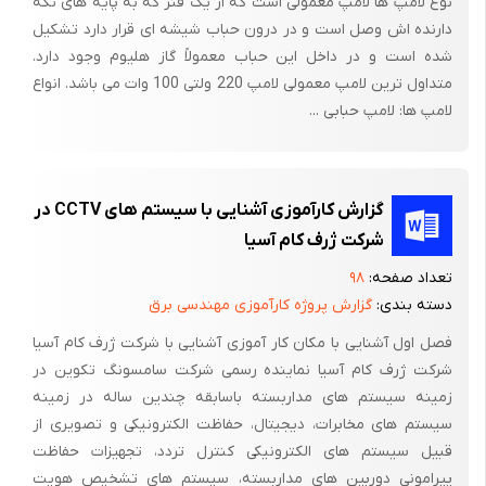
نوع لامپ ها لامپ معمولی است که از یک فنر که به پایه های نگه
دارنده اش وصل است و در درون حباب شیشه ای قرار دارد تشکیل
شده است و در داخل این حباب معمولاً گاز هلیوم وجود دارد.
متداول ترین لامپ معمولی لامپ 220 ولتی 100 وات می باشد. انواع
لامپ ها: لامپ حبابی ...
گزارش کارآموزی آشنایی با سیستم های CCTV در
شرکت ژرف کام آسیا
تعداد صفحه:
۹۸
دسته بندی:
گزارش پروژه کارآموزی مهندسی برق
فصل اول آشنایی با مکان کار آموزی آشنایی با شرکت ژرف کام آسیا
شرکت ژرف کام آسیا نماینده رسمی شرکت سامسونگ تکوین در
زمینه سیستم های مداربسته باسابقه چندین ساله در زمینه
سیستم های مخابرات، دیجیتال، حفاظت الکترونیکی و تصویری از
قبیل سیستم های الکترونیکی کنترل تردد، تجهیزات حفاظت
پیرامونی دوربین های مداربسته، سیستم های تشخیص هویت