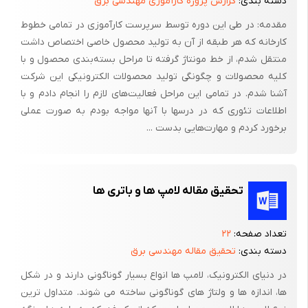
دسته بندی:
گزارش پروژه کارآموزی مهندسی برق
الکترونی تفنگ لامپ بطور سطر به سطر به اطلاعات الکتریکی ترجمه
می شود .
مقدمه: در طی این دوره توسط سرپرست کارآموزی در تمامی خطوط
کارخانه که هر طبقه از آن به تولید محصول خاصی اختصاص داشت
لامپ تصویر گیرنده مانیتور از دسته لامپ های اشعه کاتدی است .
منتقل شدم، از خط مونتاژ گرفته تا مراحل بسته‌بندی محصول و با
همان گونه که در شکل (1-1) ملاحظه می گردد ، لامپ تصویر از یک
کلیه محصولات و چگونگی تولید محصولات الکترونیکی این شرکت
تفنگ الکترونی در قسمت گردنه و یک صفحه که سطح داخلی آن از
آشنا شدم. در تمامی این مراحل فعالیت‌های لازم را انجام دادم و با
مواد لومینسنت (مثل فسفر ) پوشیده شده تشکیل می شود . لامپ
اطلاعات تئوری که در درسها با آنها مواجه بودم به صورت عملی
تصویر نیز مانند یک لامپ خلاء چند شبکه ای دارای اجزای مانند فیلمان
برخورد کردم و مهارت‌هایی بدست ...
، کاتد ، چند شبکه و نیزآند می باشد . با رسیدن ولتاژ dc مناسب به
الکترودهای نامبرده این مجموعه به مثابه یک تفنگ ، دسته اشعه ی
از الکترون به سوی صفحه لومینسنت پرتاپ می کند . این دسته اشعه
تحقیق مقاله لامپ ها و باتری ها
مانند یک ستون باردار تحت تاثیر میدان مغناطیسی سیم پیچهای دور
گردنه روی صفحه لومینسنت مرور داده می شود تا در اثر برخورد اشعه
تعداد صفحه:
۲۲
مزبور صفحه نورانی گردد
دسته بندی:
تحقیق مقاله مهندسی برق
در دنیای الکترونیک، لامپ ها انواع بسیار گوناگونی دارند و در شکل
ها، اندازه ها و ولتاژ های گوناگونی ساخته می شوند. متداول ترین