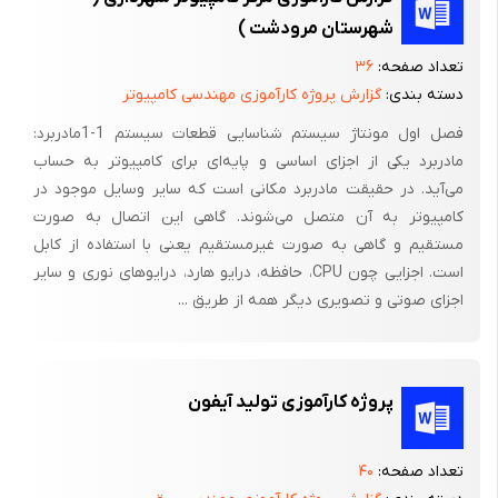
چگونگی نمایش تصویر در گیرنده مانیتور :
شهرستان مرودشت )
مادامی که به مانیتور نگاه می کنیم ، تصاویر آن صحنه های متحرک و
تعداد صفحه:
۳۶
واقعی بنظر می رسند . زیرا در مانیتور نیز مانند سینما ، در هر ثانیه
دسته بندی:
گزارش پروژه کارآموزی مهندسی کامپیوتر
تعدادی عکس با سرعت معینی از جلوی چشم عبور می کند . حرکت
فصل اول مونتاژ سیستم شناسایی قطعات سیستم 1-1مادربرد:
سریع و حساب شده این عکسها با توجه به آنچه گفته خواهد شد
مادربرد یکی از اجزای اساسی و پایه‌ای برای کامپیوتر به حساب
موجب می شود تا تصاویر ، صحنه های واقعی بنظر برسد . البته یک
می‌آید. در حقیقت مادربرد مکانی است که سایر وسایل موجود در
تفاوت بزرگ بین نمایش تصویر در مانیتور و سینما وجود دارد و آن
کامپیوتر به آن متصل می‌شوند. گاهی این اتصال به صورت
اینکه تصویر در سینما از فیلم های واقعی نظیر
مستقیم و گاهی به صورت غیرمستقیم یعنی با استفاده از کابل
است. اجزایی چون CPU، حافظه، درایو هارد، درایوهای نوری و سایر
اجزای صوتی و تصویری دیگر همه از طریق ...
لامپ تصویر مانیتور و نحوه تشکیل عکس روی آن :
قبل از توضیح چگونگی نمایش تصویر در لامپ تصویر گیرنده ، کار
لامپ دوربین فرستنده مرور می شود .
پروژه کارآموزی تولید آیفون
پس از آنکه یک تصویر نوری روی صفحه حساس به نور لامپ دوربین
تعداد صفحه:
۴۰
فرستنده بوجود می آید ، اجزاء تشکیل دهنده آن تصویر ،با مرور اشعه