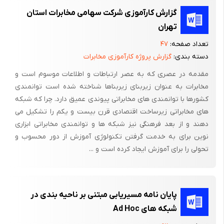
گزارش کارآموزی شرکت سهامی مخابرات استان
شبکه ترمینال هوایی
تهران
شبکه ترمینال زمینی
تعداد صفحه:
۴۷
هادی های میانی
دسته بندی:
گزارش پروژه کارآموزی مخابرات
مقدمه در عصری که به عصر ارتباطات و اطلاعات موسوم است و
خم برای جلوگیری از جرقه گوشه ای
مخابرات به عنوان زیربنای زیربناها شناخته شده است توانمندی
دلایل زمین کردن یا گراندینگ و انواع آن
کشورها با توانمندی های مخابراتی پیوندی عمیق دارد. چرا که شبکه
های مخابراتی زیرساخت اقتصادی قرن بیست و یکم را تشکیل می
الف ) محافظت افراد و حیوانات ب ) محافظت وسایل و تجهیزات ج )
دهند و از بعد فرهنگی نیز شبکه ها و توانمندی مخابراتی ابزاری
فراهم کردن شرایط کار صحیح
نوین برای به خدمت گرفتن تکنولوژی آموزش از دور محسوب و
د ) اطمینان از قابلیت کار الکتریکی ه ) جلوگیری از ولتاژ تماسی و )
تحولی را برای آموزش ایجاد کرده است و ...
حذف ولتاژ اضافی
ز ) جلوگیری از ولتاژ های ناخواسته و رعد و برق
پایان نامه مسیریابی مبتنی بر ناحیه بندی در
انواع زمین کردن
شبکه های Ad Hoc
زمین کردن ( گراندینگ ) در تأسیسات الکتریکی بر سه قسم می باشد :