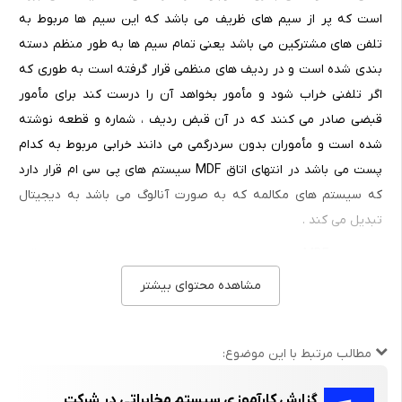
است که پر از سیم های ظریف می باشد که این سیم ها مربوط به
تلفن های مشترکین می باشد یعنی تمام سیم ها به طور منظم دسته
بندی شده است و در ردیف های منظمی قرار گرفته است به طوری که
اگر تلفنی خراب شود و مأمور بخواهد آن را درست کند برای مأمور
قبضی صادر می کنند که در آن قبض ردیف ، شماره و قطعه نوشته
شده است و مأموران بدون سردرگمی می دانند خرابی مربوط به کدام
پست می باشد در انتهای اتاق MDF سیستم های پی سی ام قرار دارد
که سیستم های مکالمه که به صورت آنالوگ می باشد به دیجیتال
تبدیل می کند .
کنار سالن MDF اتاق باتری وجود دارد این باتری ها به صورت سری قرار
گرفته اند که برای زمانی که برق مورد نظر شهری قطع شود این باتری
مشاهده محتوای بیشتر
ها شارژ می شوند و کمبود برق را در زمان قطعی تهیه می کنند که
غلظت آب و اسید داخل باتری ها به حالت معمولی 1240 می باشد در
مطالب مرتبط با این موضوع:
واقع این باتری ها باعث راه اندازی جریان می شود .
اما برای مدت طولانی کار بکنند حداکثر تا 24 ساعت بعد از آن در کنار
گزارش کارآموزی سیستم مخابراتی در شرکت