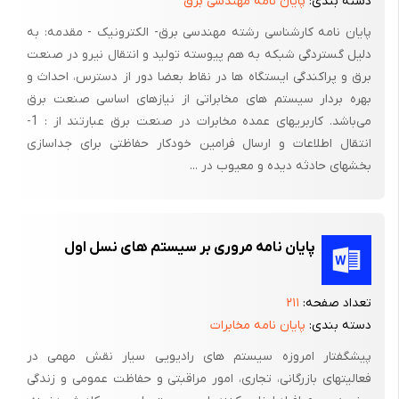
دسته بندی:
پایان نامه مهندسی برق
انجام می گیرد . بررسی آمارهای قطعی سیستم های مخابراتی در سالهای
پایان نامه کارشناسی رشته مهندسی برق- الکترونیک - مقدمه: به
اخیر نشان می دهد که قسمتی از این قطعی ها مربوط به غیر استاندارد
دلیل گستردگی شبکه به هم پیوسته تولید و انتقال نیرو در صنعت
بودن سیستم گراندینگ در بعضی از ایستگاه ها بوده که این موضوع
برق و پراکندگی ایستگاه ها در نقاط بعضا دور از دسترس، احداث و
باعث خسارات فراوانی به سیستم های مخابراتی گردیده است . در شبکه
بهره بردار سیستم های مخابراتی از نیازهای اساسی صنعت برق
های مخابراتی بویژه سیستم های ارتباطی مایکروویو ، سیستم
می‌باشد. کاربریهای عمده مخابرات در صنعت برق عبارتند از : 1-
گراندینگ از اهمیت خاصی برخوردار است از این رو طراحی دقیق ، نصب
انتقال اطلاعات و ارسال فرامین خودکار حفاظتی برای جداسازی
صحیح و نگهداری اصولی سیستم گراندینگ یا زمین کردن با در نظر
بخشهای حادثه دیده و معیوب در ...
گرفتن شرایط محیطی و جغرافیایی هر منطقه امری مهم و ضروری
است .
هدف از ایجاد زمین کردن
پایان نامه مروری بر سیستم های نسل اول
هدف از ایجاد زمین کردن و به کارگیری این سیستم حفاظت ایستگاه
تعداد صفحه:
۲۱۱
های مخابراتی در مقابل جریان های ناگهانی ناشی از تخلیه بار الکتریکی یا
دسته بندی:
پایان نامه مخابرات
القایی است و با اطمینان از اینکه جریان های تخلیه شده یا القایی در
قسمت های هدایت کننده شبکه زمین به نحوی توزیع شود که جریان
پیشگفتار امروزه سیستم های رادیویی سیار نقش مهمی در
فعالیتهای بازرگانی، تجاری، امور مراقبتی و حفاظت عمومی و زندگی
حاصله در هر شاخه به حداقل مقدار ممکن تنزل یابد یکی از عوامل