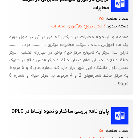
اتاق باتری ها یک اتاق دیگر قرار دارد که اتاق دیزل نام دارد یعنی بعد از
مخابرات
24 ساعت از کار باتری ها دیزل به طور اتوماتیک شروع به کار می کند .
تعداد صفحه:
۷۵
در طبقه پایین این ساختمان اتاق کابل موجود است در این اتاق کابل
دسته بندی:
گزارش پروژه کارآموزی مخابرات
های عظیم مخابراتی به هم می رسند و وارد حوضچه های مخابراتی می
مقدمه و تاریخچه مخابرات در شرکتی که من در آن در طول دوره
شوند و از طبقه بالایی این مرکز قرار دارد . سالنی بزرگ که کار کارمندان
یک ماه ‌آموزش دیدم ، شرکت مخابرات مرکزی ................ بود . ............
این سالن مزاحم یابی در قدیم در سیستم های آنالوگ، قطع و وصل
دارای سه مرکز به نامهای مرکز خیام واقع در چهارراه انقلاب ، مرکز
تلفن ها در هنگام پرداخت نکردن پول تلفن و دیگر کارهای مخابراتی
حافظ واقع در خیابان امام میدان حافظ و مرکز قدس واقع در شهرک
می باشد در مخابرات مراکز دیگری از قبیل تأسیسات ، اتاق خرابی های
قدس بلوار دانشگاه این شهر قرار دارد که شماره های 3 و 5 مربوط
به مرکز حافظ شمارههای 2 و 4 مربوط به مرکز خیام و شماره 6
ساختمان مرکزی ، اتاق کامپیوتر ، اتاق 118 برای اطلاع رسانی شماره ها ،
مربوط ...
اتاق 117 برای درست کردن خرابی های تلفن و ... می باشد که کار من
در این دوره بیشتر در سالنMDF می باشد .
شرح گزارش کارآموزی
پایان نامه بررسی ساختار و نحوه ارتباط در DPLC
در تمام تأسیسات الکتریکی زمین کردن یکی از مهمترین و اساسی ترین
اقدامی است که برای جلوگیری از آسیب دیدن دستگاه های الکتریکی و
تعداد صفحه:
۵۰
تضمین سلامتی اشخاصی که به نحوی با این تجهیزات سر و کار دارند