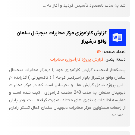
ب ) مسیر غیر صحیح هادی ها
شد به مدت نامحدود تأسیس گردید و آغاز به ...
ج ) امپدانس زیاد سیستم حفاظت صاعقه
4- ایجاد ولتاژ گامی یا قدمی – اختلاف ولتاژ ایجاد شده در فاصله بین
قدم انسان می تواند مرگ آور باشد جریان در بدن انسان از پاها عبور
گزارش کارآموزی مرکز مخابرات دیجیتال سلمان
می کند .
واقع درشیراز
تعداد صفحه:
۱۱۲
ولتاژ تماسی – مشابه گامی یا قدمی است اما گرادیان ولتاژ بین عمل
دسته بندی:
گزارش پروژه کارآموزی مخابرات
اتصال به الکترود و محل خروج جریان از بدن شخص وجود دارد .
پیشگفتار اینجانب گزارش کارآموزی خود را درمرکز مخابرات دیجیتال
اصولاً صاعقه از مسیری که امپدانس کمتری دارد به زمین می رسد که
سلمان واقع درشیراز بلوار امیرکبیر کوچه 1 ( تاکسیرانی ) گذرانده ام
معمولاً سیم های الکتریکی یا لوله های آب می باشند بنابراین فلزاتی که
. این پروژه شامل گزارش ها ، و تجربیاتی است که در مرکز مخابرات
کاملاً زمین شده باشند تخلیه الکتریکی صاعقه را با ضرر و زیان کمتری
دیجیتال سلمان به مدت 240 ساعت کارآموزی ، ثبت شده است و
انتقال می دهند و بالعکس در مولد عایق یا نیمه عایق ها ضربه
مقایسه اطلاعات و تئوری های مختلف صورت گرفته است. ودر پایان
دریافتی در اثر تخلیه ایجاد انفجاری می کند که معمولاً درختان از این
از زحمات مسئولین مرکز مخابرات دیجیتال سلمان کمال تشکر رادارم
نوع هستند .
. مقدمه: ...
اجزاء اصلی و عمده ای که در سیتسم های حفاظتی جهت تخلیه بار
الکتریکی باید در نظر گرفت :