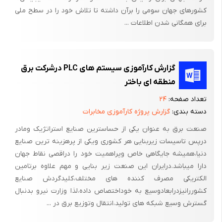
فوندانسیون
کشورهای جهان سومی را برآن داشته تا تلاش خود را در سطح ملی
شرایطی که برای اجرای یک زمین مناسب بایستی بکار رود
برای همگانی شدن اطلاعات ...
1- در نظر گرفتن رطوبت خاک
2- در نظر گرفتن مقاومت الکتریکی کم خاک
گزارش کارآموزی سیستم های PLC درشرکت برق
3- توان ایجاد زمین های مختلف احتمالی
منطقه ای باختر
4- عدم وجود مقاومت مکانیکی خاک
تعداد صفحه:
۲۴
دسته بندی:
گزارش پروژه کارآموزی مخابرات
5- عدم وجود مقاومت مکانیکی خاک
صنعت برق به عنوان یکی از حساسترین صنایع استراتژیک ومادر
وسایل برقی معمولاً با برق 220 ولت سه فاز کار می کند و بدن انسان
درپس تاسیسات زیربنایی هر کشوری ویکی از پرهزینه ترین صنایع
مقاومتی بین 3000 ~ 1500 اهم دارد اگر مقاوت گسترده زمین را به
دنیا،همیشه جایگاهی خاص وپراهمیت خود را دراقصی نقاط جهان
بین 1000 ~ 500 اهم در نظر بگیریم و همچنین شرط مهم و اصلی
دارا میباشد.درایران این صنعت زیر بنایی و مهم علاوه برتامین
برای حفاظت انسان و جانداران باید اختلاف ولتاژ سطح زمین از 125
الکتریکی مصرف کننده های مختلف،کلیدگردش صنایع
ولت تجاوز نکند .
کشوررانیزدرابعادوسیع به خوداختصاص داده،لذا وزارت نیرو بدنبال
گسترش وسیع شبکه های تولید،انتقال وتوزیع برق در ...
اهم 4000 = 1000 + 3000 R + R =