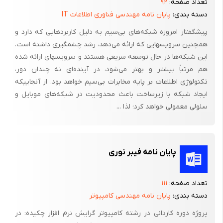
تعداد صفحه:
۹۲
زمین کردن حفاظتی 2- زمین کردن الکتریکی 3- زمین کردن
دسته بندی:
پایان نامه مهندسی فناوری اطلاعات IT
مصنوعی
پیشگفتار امروزه شبکه‌های بی‌سیم به دلیل کاربردهایی که دارد و
زمین کردن حفاظتی
همچنین سرویسهایی که ارائه می‌دهد، رشد چشمگیری داشته است.
این شبکه‌ها در حال توسعه سریعی هستند و سرویسهای ارائه شده
زمین کردن حفاظتی عبارت است از زمین کردن کلیه قطعات فلزی
هم مرتباً بیشتر و بهتر می‌شود، در آینده‌ای نه چندان دور،
تأسیسات الکتریکی که در تماس مستقیم ( فلز به فلز ) با مدار
تکنولوژی اطلاعات بر پایه مخابرات بی‌سیم خواهد بود. از آنجاییکه
الکتریکی قرار ندارد این نوع زمین کردن به خصوص برای حفاظت
ایجاد شبکه با زیرساخت باعث محدودیت در شبکه‌های موبایل و
اشتخاص در مقابل اختلاف سطح تماس زیاد به کار برده می شود بدین
سلولی معمولی خواهد کرد؛ لذا ...
جهت ساختمان ها و دستگاههای مخابراتی را که امکان تماس عمدی یا
سهوی با آن وجود دارد را به تأسیسات زمینی که برای این منظور احداث
شده است مرتبط می شود مانند اتصال پوسته ژنراتورها به زمین .
پایان نامه فیبر نوری
اطلاعات و نکات ضروری برای داشتن یک سیستم حفاظتی مطمئن
تعداد صفحه:
۱۱۱
داشتن اطلاعات لازم جهت ایجاد زمین در هر نقطه ایستگاه
دسته بندی:
پایان نامه مهندسی کامپیوتر
رعایت تربیت کاربردی فیوزها در مدارات الکتریکی با توجه به آمپرهای
پروژه دوره کاردانی در رشته کامپیوتر گرایش نرم افزار چکیده: در
مصرفی و رعایت نکات ایمنی