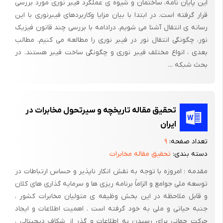
این پایان نامه، ساختمان و شیوه ی عملکرد فیبر نوری مورد بررسی
ایجاد پوشش های حفاظتی لازم برای هر قسمت
قرار گرفته است. در ابتدا با بیان مزایا وکاربردهای فیبرنوری با این
رسانه ی انتقال آشنا می شویم. درادامه با بررسی چند قانون فیزیک
توان ایجاد زمین های مختلف به منظور های گوناگون
نور، چگونگی انتقال نور در فیبر نوری را مطالعه می کنیم. مطالب
مشخصات یک زمین ایده آل
بعدی ، انواع مختلف فیبر نوری و چگونگی ساخت فیبر هستند. در
بحث شبکه ...
الف – داشتن مقاومت الکتریکی
ب – داشتن استقامت خوب در برابر اکسیده شدن سیتسم های زمین (
زمین آهکی نباشد )
تحقیق مقاله تاریخچه و سیرتحول مخابرات در
ج - داشتن قابلیت انتقال جریان زیاد به طور مکرر
ایران
د ) داشتن قابلیت برای کار در مدت بیش از 20 سال
تعداد صفحه:
۹
دسته بندی:
تحقیق مقاله مخابرات
روش های مختلف زمین کردن حفاظتی
مقدمه : امروزه با توجه به نقش انکار ناپذیر و حساس ارتباطات در
1- کوبیدن میله زمین 2- موازی کردن میله زمین 3 - دفن کردن هادی
توسعه ملی جوامع و الزاماً برنامه ریزی ها و سرمایه گذاری های کلان
ها ،ورقه ها و صفحات
و قابل ملاحظه در این بخش وظیفه ی متولیان مخابرات کشور ،
جنبه حیاتی و ملی به خود گرفته است . اهمیت اطلاعات و ایجاد
4- استفاده از سیستم فلزی در زمین 5- استفاده از میله و سیمهای
حرکت جهانی برای رسیدن به اطلاعات و گذر از شکاف دیجیتالی ،