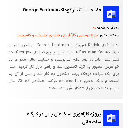
در این حالت خط ارتباط بین این دو باید 100 سانتیمتر کامل باشد که
مقاله بنیانگذار کوداک George Eastman
در مغایرت ریسمان را جا بجا کرده تا نقطه 100 سانتیمتر تکمیل
گردد.که در این صورت زاویه 90 درجه درست می شود .
تعداد صفحه:
۲۰
قرنیز
دسته بندی:
طرح توجیهی کارآفرینی فناوری اطلاعات و کامپیوتر
بر روی فرش موزائیک یا سنگ قسمتهای ساختمان قطعه سنگی به
بنیان گذار Kodak امروزه از George Eastman موسس کمپانی
دیوارنسب مس شودکه قرنیز نا میده می شود . تا شستشوی کف و
بزرگ «Eastman Kodak با پدید آمدن چنین شرایطی «George» که
تنظیم گچ کاری دیوار ها آسان گردد.که در بیشتر ساختمان ها این قرنیز
تنها پسر خانواده بود برای سرپرستی و حمایت مالی مادر و دو
حدود 10 سانتیمتر استفاده می شود که در این جا هم به همین صورت
خواهرش مجبور به ترک تحصیل شد و راهی بازار کار گردید. ابتدا
است.
برای یک شرکت کوچک بیمه مشغول به کار شد و پس از آن به
استخدام بانک محلی «Rochester» درآمد. هنگامی که 23 سال
بیشتر نداشت یکی از همکارانش با مشاهده ...
سفید کاری با گچ
پروژه کارآموزی ساختمان بتنی در کارگاه
هر بنا اول شمشه گیری آستر می شود در اینصورت گچ آماده را پس از
ساختمانی
الک کردن با الکی که سوراخ های آن نیم میلیمترمربع است الک نموده و