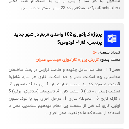
هر قسمت روی کروم ها گرفته و هر دو متر یک کروم به زیر ریسمان
مشغول به کار شد و پس از آن به استخدام بانک محلی
«Rochester» درآمد. هنگامی که 23 سال بیشتر نداشت یکی ...
به وجود آورده که این عمل پایین نیز انجام می شود بعد کروم های
قسمت وسط و گوشه ها از بالا به پایین با شمشه چوبی یا آلومینیومی
شمشه گچی گرفته روی کروم گچی که سرتاسر ارتفاع دیوار را در چند
قسمت گرفته از ملات گچ و خاک یا ماسه سیمان می پوشانند.
پروژه کارآموزی 102 واحدی مریم در شهر جدید
پردیس- فاز4- فردوس5
فرش کف ساختمان
تعداد صفحه:
۵۰
برای عمل فرش کف ابتدا در گوشه های هر قسمت یک قطعه سنگ
دسته بندی:
گزارش پروژه کارآموزی مهندسی عمران
ساییده شده یا موزائیک یک اندازه بطوریکه تراز روی چهار نقطه باشد
فصل1 1_ مقد مه: شامل چکیده و خلاصه گزارش در بحث ساختمان
قرارمی دهندسپس ریسمانی نازک و محکم به اضلاع بسته و خط گونیا
محاسباتی چه اسکلت بتنی و چه اسکلت فلزی هر سازه شامل6
90 درجه را به گوشه ها انتقال میدهد.بعد ملات را کف آن پهن می
قسمت میشود که به ترتیب عبارتند از: 1: پی یا فونداسیون 2:
کنند و کف را فرش می نمایند البته ریسمان ها را به ترتیب جا به جا
اسکلت (ستون – تیر) 3: سفت کاری 4: تاسیسات (مکانیکی- برقی) 5
می کنند .
: نازک کاری 6 : محوطه سازی 1: مراحل اجرای پی یا فونداسیون
نحوه اجرای خط گونیا معماری
اولین کاری که قبل از قسمت پی انجام میدهیم شناسایی محل با
استفاده از نقشه که ما موقعیت محل اجرای ...
ابتدا از گوشه ها دو ریسمان عمود بر هم بسته و 60 سانتی متر به یک
طرف نشان گذارده ضلع همجوار را80 سانتیمتر علامت گذاری می کنیم