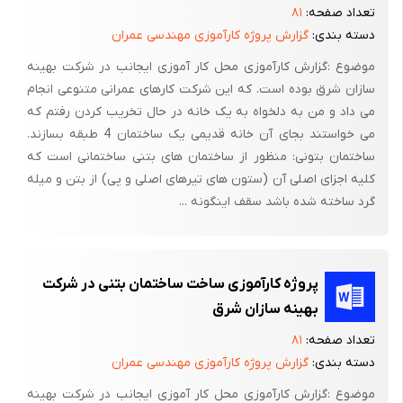
تعداد صفحه:
۸۱
سپس حدود سه لیتر آب سالم در ظرفی ریخته گچ الک شده را با دو
دسته بندی:
گزارش پروژه کارآموزی مهندسی عمران
دست آهسته در آب می پاشند تا اینکه ضخامت گچ به روی آبها برسد
بلا فاصله با دست گچ های داخل آن را مخلوط نموده که این عمل
موضوع :گزارش کارآموزی محل کار آموزی ایجانب در شرکت بهینه
سازان شرق بوده است. که این شرکت کارهای عمرانی متنوعی انجام
بدست شاگرد استاد کار انجام می شود بعد به سرعت استاد کار خمیر
می داد و من به دلخواه به یک خانه در حال تخریب کردن رفتم که
گچ را با ماله آهنی روی دیوار آستر شده می گشد و بلا فاصله یک
می خواستند بجای آن خانه قدیمی یک ساختمان 4 طبقه بسازند.
شمشه صاف روی آن می کشد تا ناهمواری های آن روی دیوار گرفته
ساختمان بتونی: منظور از ساختمان های بتنی ساختمانی است که
شود.
کلیه اجزای اصلی آن (ستون های تیرهای اصلی و پی) از بتن و میله
کاشیکاری
گرد ساخته شده باشد سقف اینگونه ...
.هنگام شروع نصب کاشی به این صورت اقدام می گردد ابتدا خمیری از
خاک رس تهیه و آن را می ورزند این خمیر در ظرفی نزدیک دست استاد
پروژه کارآموزی ساخت ساختمان بتنی در شرکت
کار آماده می ماند سپس با گچ یا سیمان یا ماسه یا خاک رس کوبیده
بهینه سازان شرق
شده زیر رگه اول کاشی در یک ضلع کنار دیوار شمشه کاملا تراز به
وجود می آورد تا امکان چیدن رگه اول کاشی به وجود آید.
تعداد صفحه:
۸۱
دسته بندی:
گزارش پروژه کارآموزی مهندسی عمران
دو عدد کاشی دو سر ضلع مو قتا با فاصله حداقل 1 سانتیمتر از دیوار
موضوع :گزارش کارآموزی محل کار آموزی ایجانب در شرکت بهینه
قرار می دهند سپس ریسمانی نازک به بالای آن متصل نموده جلوی