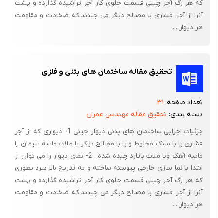
که هر رگ آجر چینی قسمت جلوی کار آجر تراشیده گذارده و پشت
سرامیک کف
آنرا از آجر فشاری یا مصالح دیگر می چینند.که ضخامت و مقاومت
هر دیوار ...
برای فرش کف سرویس هاپس از کنترل لوله گذاری ها و چک نمودن
ایزو لاسیون و شیب سازی لازم برای آبروها زیر سرامیک یک پلاستر
سیمانی تعبیه می شود تا اینکه 3 میلیمتر جای ملات برای نصب
تحقیق مقاله ساختمان های بتنی و فلزی
سرامیک باقی بماند سپس با توجه به این که پلاستر زیر بنا نباید
خشک شود باید هر چه زود تر دوغابی از سیمان معمولی به ضخامت
نیم سانتیمتر روی پلاسترها قرار داده و قطعات سرامیک آماده را در
تعداد صفحه:
۳۱
دسته بندی:
تحقیق مقاله مهندسی عمران
دوغاب غرق نموده تا شیره دوغاب به زیر درزهای سرامیک نفوذ کند و
از این روی قطعات به پلاستر زیر چسبیده شود و روی سرامیک ها با
جزئیات اجرایی ساختمان های بتنی دیوار چینی 1- دیواری که از آجر
شمشه و چکش های لاستیکی کوبیده و هموار گردد ، 24 ساعت بعد
فشاری یا با سنگ مخلوط و یا با مصالح دیگر با ملات ماسه سیمان یا
کاغذ روی سرامیک را نم زده و پس از خیس خوردن به وسیله پارچه ای
ماسه آهک ویا ملات باتارد چیده شده . 2- نمای دیوار را می توان از
ابتدا با نما سازی خارجی پیوسته ساخته و به تدریج بالا ببرد بطوری
جمع آوری و نظافت می گردد، در این حالت باید کنترل شود که چنان
که هر رگ آجر چینی قسمت جلوی کار آجر تراشیده گذارده و پشت
چه درزی از سیمان بر خوردار نشده و لای درز باز مانده باشد مجددا از
آنرا از آجر فشاری یا مصالح دیگر می چینند.که ضخامت و مقاومت
سیمان دوغاب پر می شود ودرز ها با رنگ سرامیک به صورت دوغاب
هر دیوار ...
تزئین و چنان چه نیاز به بتونه کاری باشد از سیمان سفید و رنگ