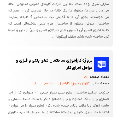
سازان شرق بوده است. که این شرکت کارهای عمرانی متنوعی انجام
کاشی ها را از گل ورزیده شده موقتا بست می زنند بعد شمشه فلزی
می داد و من به دلخواه به یک خانه در حال تخریب کردن رفتم که
بسیار صاف جلوی کاشی در حال نصب قرار می دهند و بقیه کاشی ها را
می خواستند بجای آن خانه قدیمی یک ساختمان 4 طبقه بسازند.
پشت شمشه چیده بعد با ریسمان کنترل می نمایند، جلوی بند ها را از
ساختمان بتونی: منظور از ساختمان های بتنی ساختمانی است که
گل ورزیده شده کروم موقت گذارده سپس دوغاب سیمان رابه صورت
کلیه اجزای اصلی آن (ستون های تیرهای اصلی و پی) از بتن و میله
رقیق محلول شده از ماسه پاک و سیمان معمولی آماده با ملاقه به
گرد ساخته شده باشد سقف اینگونه ...
آهستگی پشت کاشی ها را پر می کند تمام اضلاع را در رگ اول دور می
گردانندتا امکان کنترل تمام زاویه ها وضلع ها ،گوشه ها و نبشه ها به
عمل آیدکه چنان چه کنار ضلعی تکه های غیر استاندارد احتیاج شود
پروژه کارآموزی ساختمان های بتنی و فلزی و
کاشی های رگه اول را جا بجا نموده و تکه ها به کنار منتقل شود و
مراحل اجرای کار
دوغاب ریزی پشت انجام گیرد پس از کنترل اضلاع هر بنا رگه های
تعداد صفحه:
۸۰
دیگر را از اول شروع و انقدر تکرار می شود تا کاشیکاری در حد مطلوب
دسته بندی:
گزارش پروژه کارآموزی مهندسی عمران
به اتمام برسد پس از خودگیری کامل ملات کاشی ها دوغابی از رنگ
جزئیات اجرایی ساختمان های بتنی دیوار چینی 1 - دیواری که از آجر
کاشی با سیمان سفید ورنگ مشابه تهیه نموده و با پارچه یا گونی به
فشاری یا با سنگ مخلوط و یا با مصالح دیگر با ملات ماسه سیمان یا
لای بند ها مالیده و بعد از خشک شدن سطح کاشی ها را کاملا نظافت
ماسه آهک ویا ملات باتارد چیده شده . 2 - نمای دیوار را می توان از
می نمایند ، در این هنگام نصب کاشی های دیواری خاتمه یافته و آماده
ابتدا با نما سازی خارجی پیوسته ساخته و به تدریج بالا ببرد بطوری
فرش سرامیک کف می شود.