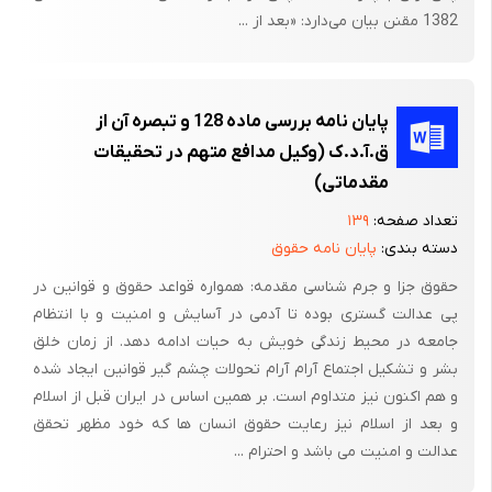
1382 مقنن بیان می‌دارد: «بعد از ...
می‌گردد و خسارت‌ وارده‌به‌ محموله‌ اتومبیل‌ زیان‌ دیده‌ (تریلر) طبق‌
بیمه‌نامه‌ شماره‌ 19/1151021 که‌ تحت‌ پوشش‌بیمه‌ باربری‌ این‌ شرکت‌
قرار داشته‌ طبق‌ ضوابط‌ مقررات‌ پس‌ از کسر قانونی‌ به‌
مبلغ‌000/664/10 ریال‌ تعیین‌ و در قبال‌ اخذ رسید به‌ زیاندیده‌
پایان نامه بررسی ماده 128 و تبصره آن از
(بیمه‌گذار) پرداخت‌ گردیده‌باتوجه‌ به‌ اینکه‌ شرکت‌ بیمه‌ آسیا
ق.آ.د.ک (وکیل مدافع متهم در تحقیقات
(زیاندیده‌ از حادثه‌) قائم‌ مقام‌ جهت‌ بازیافت‌ خسارت‌پرداختی‌ از مقصر
مقدماتی)
حادثه‌ تلقی‌ می‌گردد. مستند به‌ ماده‌ 30 قانون‌ بیمه‌ و مواد یک‌ و 2
تعداد صفحه:
۱۳۹
قانون‌مسئولیت‌ مدنی‌ تقاضای‌ محکومیت‌ خوانده‌ را به‌ پرداخت‌ اصل‌
دسته بندی:
پایان نامه حقوق
خواسته‌ به‌ انضمام‌ کلیه‌خسارت‌های‌ قانونی‌ را دارم‌.
حقوق جزا و جرم شناسی مقدمه: همواره قواعد حقوق و قوانین در
متعاقب‌ آن‌ پس‌ از ثبت‌ دادخواست‌ یک‌ نسخه‌ از دادخواست‌ و ضمائم‌
پی عدالت گستری بوده تا آدمی در آسایش و امنیت و با انتظام
جامعه در محیط زندگی خویش به حیات ادامه دهد. از زمان خلق
آن‌ برای‌ خوانده‌ارسال‌ و وقت‌ رسیدگی‌ تعیین‌ و نماینده‌ اداره‌ خواهان‌ در
بشر و تشکیل اجتماع آرام آرام تحولات چشم گیر قوانین ایجاد شده
جلسه‌ حاضر و خوانده‌ در جلسه‌حاضر شده‌ و لایحه‌ نیز ارائه‌ ننموده‌ و
و هم اکنون نیز متداوم است. بر همین اساس در ایران قبل از اسلام
به‌ دلیل‌ تغییر آدرس‌ خوانده‌ احضاریه‌ بلااقدام‌ باقی‌مانده‌، لذا
و بعد از اسلام نیز رعایت حقوق انسان ها که خود مظهر تحقق
احضاریه‌ای‌ به‌ خواهان‌ جهت‌ رفع‌ نقص‌ و شناسائی‌ آدرس‌ خوانده‌ ارسال‌
عدالت و امنیت می باشد و احترام ...
که‌خواهان‌ خواستار رسیدگی‌ وفق‌ ماده‌ 73 قانون‌ آیین‌ دادرسی‌ مدنی‌ به‌