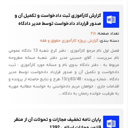
دلیل‌ عدم‌ شناسائی‌آدرس‌ خوانده‌ گردیده‌ و در همین‌ راستا مفاد
اخطاریه‌ و دادخواست‌ یک‌ نوبت‌ در روزنامه‌حمایت‌ درج‌ و آگهی‌ که‌ در
گزارش کارآموزی ثبت دادخواست و تکمیل آن و
وقت‌ مقرر دادگاه‌ مبادرت‌ به‌ تشکیل‌ جلسه‌ داده‌ خواهان‌ اظهارداشته‌
صدور قرارداد دادخواست توسط مدیر دادگاه
خواسته‌ اینجانب‌ به‌ شرح‌ دادخواست‌ تقدیمی‌ است‌ خوانده‌ نیز حضور
نداشته‌،سرانجام‌ دادگاه‌ ختم‌ رسیدگی‌ را اعلام‌ و بشرح‌ ذیل‌ مبادرت‌ به‌
تعداد صفحه:
۲۱۸
دسته بندی:
گزارش پروژه کارآموزی حقوق و فقه
صدور رأی‌ می‌نماید.
فصل اول نام مرجع کارآموزی : دفتر کرج شعبه 13 دادگاه عمومی
شماره‌ پرونده‌: 83/2/606 - ح‌دادنامه‌: 1117285
نام سرپرست : آقای حسینی مدیر دفتر شعبه مساله مطروحه
رأی‌ دادگاه‌
مربوط به : دفتر دادگاه بدوی نام و مساله مورد کارآموزی : ثبت
دادخواست و تکمیل آن و صدور قرارداد دادخواست توسط مدیر
در خصوص‌ دعوی‌ خانم‌ مرصع‌ عالیپور به‌ نمایندگی‌ از شرکت‌ سهامی‌
دادگاه . شماره پرونده : 83/48ع/13 طرح و نتایج حاصله از پرونده و
بیمه‌ آسیا بطرفیت‌خواندگان‌ آقای‌ مهدی‌ عالمی‌ و رسول‌ حیدری‌ مبلغ‌
اقدامات جاری : خواهان مریم دادخواستی به خواسته مطالبه مهریه
000/664/10 ریال‌ به‌ انضمام‌ جبران‌خسارت‌های‌ قانونی‌ به‌ شرح‌
به طرفیت خوانده رحمان به دادگاه ...
دادخواست‌ تقدیمی‌ خواهان‌، دادگاه‌ باتوجه‌ به‌ اوراق ومحتویات‌ پرونده‌
نظر به‌ اینکه‌ خطا (بی‌احتیاطی‌ و بی‌مبالاتی‌ و عدم‌ رعایت‌ نظامات‌
دولتی‌از حیث‌ تعریف‌ و مفهوم‌ تقصیر مندرج‌ در قانون‌ بیمه‌ و
پایان نامه تخفیف مجازات و تحولات آن از منظر
مسئولیت‌ مدنی‌ متفاوت‌ است‌ وتقصیر مدنی‌ اعم‌ از تعدی‌ و تفریط‌
قانون مجازات اسلامی 1392