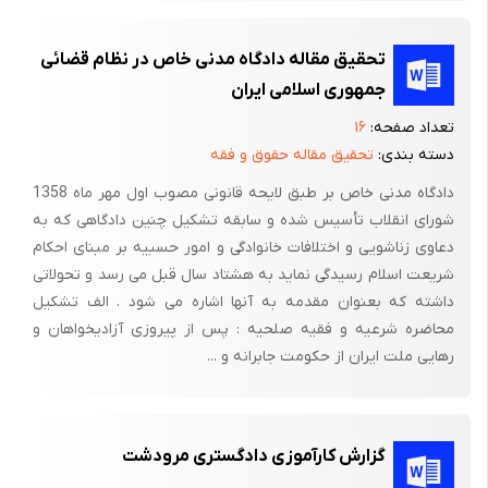
مسلم‌بوده‌ فلذا دادگاه‌ مستنداً به‌ مواد 294، 295، 480، 481، 717
قانون‌ مجازات‌ اسلامی‌ متهم‌ رااز بابت‌ دو فقره‌ سائیدگی‌ در حد حارصه‌
تحقیق مقاله دادگاه مدنی خاص در نظام قضائی
زانو و ساق پای‌ راست‌ به‌ پرداخت‌ یک‌ صدم‌ دیه‌کامله‌ در حق‌ شاکی‌
جمهوری اسلامی ایران
محکوم‌ می‌نماید و از بابت‌ بی‌احتیاطی‌ در امر رانندگی‌ با رعایت‌مقررات‌
تعداد صفحه:
۱۶
بند 2 ماده‌ 3 قانون‌ وصول‌ برخی‌ از درآمدهای‌ دولت‌ به‌ پرداخت‌ پانصد
دسته بندی:
تحقیق مقاله حقوق و فقه
هزار ریال‌جزای‌ نقدی‌ در حق‌ دولت‌ محکوم‌ می‌نماید. رأی‌ صادره‌ حضوری‌
دادگاه مدنی خاص بر طبق لایحه قانونی مصوب اول مهر ماه 1358
و ظرف‌ 20 روز پس‌ ازابلاغ‌ قابل‌ اعتراض‌ در محاکم‌ تجدیدنظر استان‌
شورای انقلاب تأسیس شده و سابقه تشکیل چنین دادگاهی که به
هرمزگان‌ می‌باشد.
دعاوی زناشویی و اختلافات خانوادگی و امور حسبیه بر مبنای احکام
شریعت اسلام رسیدگی نماید به هشتاد سال قبل می رسد و تحولاتی
داشته که بعنوان مقدمه به آنها اشاره می شود . الف تشکیل
نظریه‌ کارآموز
محاضره شرعیه و فقیه صلحیه : پس از پیروزی آزادیخواهان و
رهایی ملت ایران از حکومت جابرانه و ...
جرائم‌ ناشی‌ از تخلفات‌ رانندگی‌ در فصل‌ بیست‌ و نهم‌ قانون‌ مجازات‌
اسلامی‌ از مواد 714الی‌ 726 ذکر گردیده‌ و بطور کلی‌ تصادفات‌ به‌ چند
دسته‌ قابل‌ تقسیم‌بندی‌ هستند که‌ هریک‌در قانون‌ مجازات‌ خاص‌ خود
را دارند. 1- تصادفات‌ منجر به‌ فوت‌ 2- تصادفات‌ منجر به‌جرح‌ 3-
گزارش کارآموزی دادگستری مرودشت
تصادفات‌ منجر به‌ ایراد خسارت‌. البته‌ تصادف‌ منجر به‌ ایراد خسارت‌