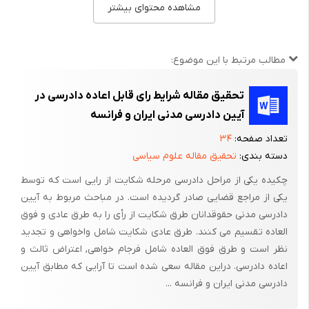
صادرو جهت‌ رسیدگی‌ به‌ شعبه‌ 103 دادگاه‌ عمومی‌ جزائی‌ ارسال‌ و پس‌
مشاهده محتوای بیشتر
از ثبت‌ وقت‌ رسیدگی‌تعیین‌ و به‌ طرفین‌ ابلاغ‌ که‌ در وقت‌ مقرر شاکی‌ و
متهم‌ به‌ همراه‌ نماینده‌ دادستان‌ حضورداشته‌ که‌ شاکی‌ اظهار داشته‌ از
مطالب مرتبط با این موضوع:
متهم‌ شاکی‌ بوده‌ و تقاضای‌ رسیدگی‌ دارم‌. متهم‌ نیز درپاسخ‌ اعلام‌ نمود
اتهامات‌ وارده‌ را قبول‌ دارم‌ و اعتراض‌ ندارم‌.
تحقیق مقاله شرایط رای قابل اعاده دادرسی در
سرانجام‌ دادگاه‌ ختم‌ رسیدگی‌ را اعلام‌ و بشرح‌ ذیل‌ مبادرت‌ به‌ صدور رأی‌
آیین دادرسی مدنی ایران و فرانسه
می‌نماید.
تعداد صفحه:
۳۴
کلاسه‌ پرونده‌: 86/103/71 - ک‌دادنامه‌: 288
دسته بندی:
تحقیق مقاله علوم سیاسی
چکیده یکی از مراحل دادرسی مرحله شکایت از رایی است که توسط
رأی‌ دادگاه‌
یکی از مراجع قضایی صادر گردیده است. در مباحث مربوط به آیین
در خصوص‌ اتهام‌ آقای‌ مهدی‌ ایرانپور فرزند همت‌ اللّه‌ 53 ساله‌ اصل‌ و
دادرسی مدنی حقوقدانان طرق شکایت از رأی را به طرق عادی و فوق
ساکن‌ بندرعباس‌دائر بر بی‌احتیاطی‌ در امر رانندگی‌ منجر به‌ ایراد صدمه‌
العاده تقسیم می کنند. طرق عادی شکایت شامل واخواهی و تجدید
بدنی‌ غیرعمدی‌ به‌ شاکی‌ آقای‌فرشید شهبازی‌ فرزند حسین‌ بشرح‌
نظر است و طرق فوق العاده شامل فرجام خواهی, اعتراض ثالث و
کیفرخواست‌، با عنایت‌ به‌ نظریات‌ کارشناسی‌تصادفات‌ و پزشکی‌ قانونی‌
اعاده دادرسی. دراین مقاله سعی شده است تا آرایی که مطابق آیین
دادرسی مدنی ایران و فرانسه ...
که‌ حکایت‌ از انتساب‌ بزه‌ معنونه‌ و صدمات‌ ناشی‌ از آن‌ راجع‌به‌ شاکی‌
می‌باشد و توجهاً به‌ اقرار صریح‌ متهم‌، توجه‌ اتهام‌ به‌ مشارالیه‌ محرز و