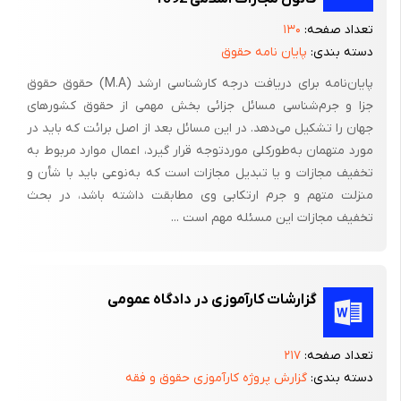
است‌ و اقتضای‌ اختیار در فعل‌ یا ترک‌ فعل‌ دارد حال‌ آن‌که‌ خطا فقط‌ در
تعداد صفحه:
۱۳۰
اتلاف‌ و صد البته‌ در زیان‌های‌ در حکم‌ اتلاف‌ (و تسبیب‌) که‌ قانونگذار
دسته بندی:
پایان نامه حقوق
بنا به‌مصالحی‌ آن‌ را در حکم‌ اتلاف‌ شبه‌ عمدی‌ معرفی‌ نموده‌) مسئولیت‌
ایجاد می‌کند و از طرفی‌در صورت‌ پذیرش‌ چنین‌ دعوایی‌ هدف‌ تأسیس‌
پایان‌نامه برای دریافت درجه کارشناسی ارشد (M.A) حقوق حقوق
جزا و جرم‌شناسی مسائل جزائی بخش مهمی از حقوق کشورهای
و پذیرش‌ عقد بیمه‌ نقض‌ می‌گردد لذادادگاه‌ ضمن‌ غیرموجه‌ دانستن‌
جهان را تشکیل می‌دهد. در این مسائل بعد از اصل برائت که باید در
دعوی‌ مطروحه‌ به‌ استناد مادتین‌ 197 و 196 قانون‌ آیین‌دادرسی‌ مدنی‌
مورد متهمان به‌طورکلی موردتوجه قرار گیرد، اعمال موارد مربوط به
و ماده‌ 952 و 951 قانون‌ مدنی‌ و ماده‌ 30 قانون‌ مدنی‌ حکم‌ بر
تخفیف مجازات و یا تبدیل مجازات است که به‌نوعی باید با شأن و
بیحقی‌خواهان‌ نسبت‌ به‌ دعوی‌ مطروحه‌ صادر و اعلام‌ می‌گردد رأی‌
منزلت متهم و جرم ارتکابی وی مطابقت داشته باشد، در بحث
صادره‌ حضوری‌ و ظرف‌20 روز پس‌ از ابلاغ‌ قابل‌ اعتراض‌ در دادگاه‌
تخفیف مجازات این مسئله مهم است ...
تجدیدنظر به‌ مرجع‌ صادر و جهت‌ رسیدگی‌ارسال‌ گردد.
نظریه‌ کارآموز
گزارشات کارآموزی در دادگاه عمومی
قانون‌ بیمه‌ و تعهدات‌ فی‌مابین‌ بیمه‌گذار و بیمه‌گر یک‌ تعهد دوجانبه‌
و جزء قوانین‌ خاص‌بوده‌ که‌ شرح‌ وظایف‌ و مقررات‌ بیمه‌گذار و بیمه‌گر
در جبران‌ خسارت‌ زیاندیده‌ تعریف‌شده‌ است‌. از سوی‌ دیگر مطابق‌ ماده‌
تعداد صفحه:
۲۱۷
30 قانون‌ بیمه‌، بیمه‌گذار متعهد به‌ جبران‌ خسارت‌می‌باشد. اما در این‌
دسته بندی:
گزارش پروژه کارآموزی حقوق و فقه
پرونده‌ ملاحظه‌ می‌گردد که‌ خواهان‌ مطابق‌ تعهداتی‌ که‌ فی‌مابین‌ وی‌