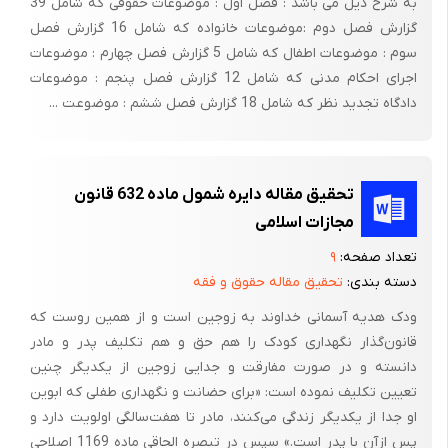
به شرح ذیل می باشد : فصل اول : موضوعات حقوقی که شامل 39
گزارش فصل دوم :‌موضوعات خانواده که شامل 16 گزارش فصل
دلائل‌ و منضمات‌ دادخوایت‌: 1- فتوکپی‌ مصدق بیمه‌نامه‌ 2- نظریه‌
سوم : موضوعات اطفال که شامل 5 گزارش فصل چهارم : موضوعات
کارشناس‌تصادفات‌ 3- برگ‌ خسارت‌ بیمه‌ باربری‌ 4- گزارش‌ کارشناس‌
اجرای احکام مدنی که شامل 12 گزارش فصل پنجم : موضوعات
بیمه‌ 5- رسیدپرداخت‌ خسارت‌ 6- رأی‌ دادگاه‌ و...
دادگاه تجدید نظر که شامل 18 گزارش فصل ششم : موضوعت ...
شماره‌ پرونده‌: 83/2/606 - ح‌
شماره‌ دادنامه‌: 1117285
تحقیق مقاله دایره شمول ماده 632 قانون
مجازات اسلا‌می
شرح‌ شکوائیه‌ (گردشکار پرونده‌)
تعداد صفحه:
۹
خانم‌ مرصع‌ عالیپور به‌ نمایندگی‌ از شرکت‌ سهامی‌ بیمه‌ آسیا با تقدیم‌
دسته بندی:
تحقیق مقاله حقوق و فقه
دادخواستی‌ به‌شعبه‌ دوم‌ حقوقی‌ بندرعباس‌ اعلام‌ داشته‌ که‌: یکی‌ از
ودک هدیه آسمانی خداوند به زوجین است و از همین روست که
خواندگان‌ محترم‌ در مورخه‌14/8/84 هنگامیکه‌ اتومبیل‌ سواری‌ خود به‌
قانون‌گذار نگهداری کودک را هم حق و هم تکلیف پدر و مادر
شماره‌ پلاک‌ 257 ب‌ 53 را به‌ عهده‌ داشته‌ با یک‌دستگاه‌ تریلی‌ باری‌ FH
دانسته و در صورت مفارقت و جدایی زوجین از یکدیگر چنین
به‌ شماره‌ 211 - ط‌ 11 گرگان‌ تصادف‌ نموده‌ و طبق‌ نظرکارشناس‌
تعیین تکلیف نموده است: «برای حضانت و نگهداری طفلی که ابوین
تصادفات‌ اصفهان‌ مقصر شناخته‌ می‌شود که‌ رأی‌ محکومیت‌ وی‌ نیز
او جدا از یکدیگر زندگی می‌کنند، مادر تا هفت‌سالگی اولویت دارد و
پس ازآن با پدر است.» سپس در تبصره الحاقی ماده 1169 اصلا‌حی
طبق‌دادنامه‌ شماره‌ 769 صادره‌ از دادگاه‌ بخش‌ فین‌ صادر و قطعی‌