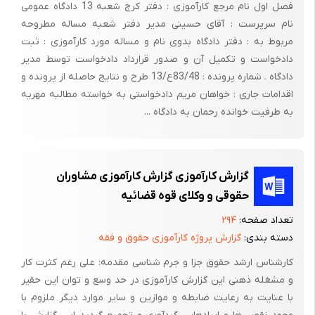
فصل اول نام مرجع کارآموزی : دفتر کرج شعبه 13 دادگاه عمومی
وخوانده‌ وجود داشته‌ خسارت‌ وارده‌ را جبران‌ نموده‌ اما از سوی‌ دیگر
نام سرپرست : آقای حسینی مدیر دفتر شعبه مساله مطروحه
خواستار دریافت‌مبلغ‌ مذکور شده‌ بنظر می‌رسد که‌ دادخواست‌ تقدیمی‌
مربوط به : دفتر دادگاه بدوی نام و مساله مورد کارآموزی : ثبت
از سوی‌ نماینده‌ شرکت‌ بیمه‌ بافلسفه‌ وجودی‌ بیمه‌ و قانون‌ بیمه‌ در
دادخواست و تکمیل آن و صدور قرارداد دادخواست توسط مدیر
دادگاه . شماره پرونده : 83/48ع/13 طرح و نتایج حاصله از پرونده و
تعارض‌ و متضاد باشد. چرا که‌ در صورت‌ تقصیر وخطا به‌ مفهوم‌ تقصیر
اقدامات جاری : خواهان مریم دادخواستی به خواسته مطالبه مهریه
که‌ اعم‌ است‌ بی‌احتیاطی‌ و بی‌مبالاتی‌ یا عدم‌ رعایت‌ نظامات‌ دولتی‌،بیمه‌
به طرفیت خوانده رحمان به دادگاه ...
مکلف‌ به‌ جبران‌ و پرداخت‌ خسارت‌ وارده‌ است‌. با وصف‌ فوق ادعای‌
خواهان‌ مبنی‌ برمطالبه‌ مبلغ‌ یاد شده‌ در دادخواست‌ محکوم‌ به‌ ردّ
است‌. چرا بازیافت‌ و بازپرداخت‌ دینی‌ که‌از وظایف‌ بیمه‌ بوده‌ فاقد
گزارش کارآموزی گزارش کارآموزی مشاوران
وجاهت‌ قانونی‌ و این‌ با شرح‌ وظایف‌ بیمه‌ در جبران‌ خسارت‌اشخاص‌
حقوقی و وکلای قوه قضائیه
حقیقی‌ و حقوقی‌ منافات‌ دارد، در پایان‌ هرچند خوانده‌ بلحاظ‌ عدم‌ اطلاع‌
از جلسه‌دادرسی‌ در دادگاه‌ حضور نیافته‌ لکن‌ ردّ ادعای‌ نماینده‌ خواهان‌
تعداد صفحه:
۲۹۴
مقرون‌ به‌ صحت‌ و منطبق‌با قوانین‌ و مقررات‌ جاری‌ است‌. پس‌ رأی‌
دسته بندی:
گزارش پروژه کارآموزی حقوق و فقه
صادره‌ از شعبه‌ دوم‌ حقوقی‌ بندرعباس‌ دائر بررد ادعای‌ خواهان‌ منطبق‌
کارشناس ارشد حقوق جزا و جرم شناسی مقدمه: علی رغم کثرت کار
با مواد 196 و 197 قانون‌ آیین‌ دادرسی‌ مدنی‌ و مواد 951 و 952و ماده‌
و مشغله ذهنی این گزارش کارآموزی در حد وسع و توان این حقیر
30 قانون‌ مدنی‌ بوده‌ و خالی‌ و عاری‌ از هرگونه‌ ایراد و خدشه‌ است‌ و
با عنایت به رعایت ضابطه و موازین و سایر موارد دیگر ملزوم با
منطبق‌ باموازین‌ قانونی‌ به‌ شرح‌ فوق بوده‌ و استدلال‌ دادگاه‌ صحیح‌