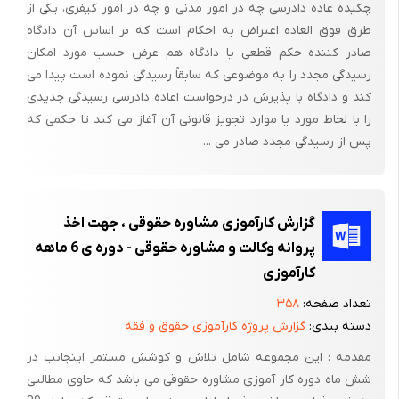
چکیده عاده دادرسی چه در امور مدنی و چه در امور کیفری، یکی از
حکم‌ نظریه‌کارشناسی‌ تصادفات‌، نظریه‌ پزشکی‌ قانونی‌، و اقرار متهم‌ ذکر
طرق فوق العاده اعتراض به احکام است که بر اساس آن دادگاه
شده‌ و رأی‌ صادره‌ وفق‌موازین‌ شرعی‌ و قانونی‌ بوده‌ و هیچگونه‌ خدشه‌
صادر کننده حکم قطعی یا دادگاه هم عرض حسب مورد امکان
و ایرادی‌ بر آن‌ مترتب‌ نیست‌. چرا که‌تصادف‌ یک‌ جرم‌ عمومی‌ تلقی‌
رسیدگی مجدد را به موضوعی که سابقاً رسیدگی نموده است پیدا می
می‌شود و با گذشت‌ شاکی‌ یا اولیاء دم‌ پرونده‌ مختومه‌نمی‌شود و جنبه‌
کند و دادگاه با پذیرش در درخواست اعاده دادرسی رسیدگی جدیدی
عمومی‌ آن‌ به‌ قوت‌ خود باقی‌ است‌.
را با لحاظ مورد یا موارد تجویز قانونی آن آغاز می کند تا حکمی که
پس از رسیدگی مجدد صادر می ...
شماره‌ گزارش‌: (2)
گزارش کارآموزی مشاوره حقوقی ، جهت اخذ
پروانه وکالت و مشاوره حقوقی - دوره ی 6 ماهه
دادگاه‌: شعبه‌ دوم‌ دادگاه‌ عمومی‌ حقوقی‌ بندرعباس‌
کارآموزی
تاریخ‌ جلسه‌: 24/5/86
تعداد صفحه:
۳۵۸
خواهان‌: خانم‌ مرصع‌ عالیپور
دسته بندی:
گزارش پروژه کارآموزی حقوق و فقه
خواندگان‌: مهدی‌ عالمی‌ - رسول‌ حیدری‌
مقدمه : این مجموعه شامل تلاش و کوشش مستمر اینجانب در
شش ماه دوره کار آموزی مشاوره حقوقی می باشد که حاوی مطالبی
خواسته‌: مطالبه‌ حق‌ بیمه‌ و وجه‌ نقد به‌ مبلغ‌ 000/664/10 ریال‌