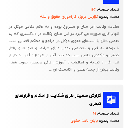
صرفاًجنبه‌ حقوقی‌ دارد مگر اینکه‌ تصادف‌ منجر به‌ خسارت‌ توسط‌ یک‌
تعداد صفحه:
۱۴۶
فرد نظامی‌ با خودروی‌نظامی‌ در حین‌ انجام‌ وظیفه‌ صورت‌ گرفته‌ باشد و
دسته بندی:
گزارش پروژه کارآموزی حقوق و فقه
طبق‌ نظریه‌ کارشناس‌ مقصر حادثه‌ آن‌شخص‌ شناخته‌ شود که‌ در این‌
مقدمه وکالت امر مباح و مشروع بوده و به قائم مقامی موکل در
صورت‌ تصادف‌ منجر به‌ ایراد خسارت‌ دارای‌ جنبه‌ کیفری‌بوده‌ و جرم‌
انجام کاری صورت می گیرد در این میان وکالت در دادگستری که به
تلقی‌ می‌شود. تصادفات‌ شامل‌ وسائل‌ نقلیه‌ زمینی‌، دریائی‌ و هوائی‌
بعضی دفاع یا استیفای حقوق موکل در مراجع و محاکم قضایی است
می‌گردد.نکته‌ای‌ که‌ در ارتباطات‌ با تصادفات‌ حائز اهمیت‌ این‌ است‌ که‌
با توجه به فنی و تخصصی بودن دارای شرایط و ضوابط و رفتار
مبنای‌ صدور حکم‌ درتصادفات‌ منجر به‌ فوت‌ وجرح‌ و ایراد خسارت‌
کنشی و واکنشی خاصی است که باید قبل از شروع و آغاز به کار از
اهل فن و تجربه و اطلاعات و آموزش کافی تحصیل نمود. شغل
نظریه‌ کارشناس‌ فنی‌ تصادفات‌ است‌ که‌معمولاً در اکثر موارد مبنای‌
وکالت بیش از جنبه علمی و آکادمیک آن ...
صدور رأی‌ دادگاه‌ است‌ و رأی‌ دادگاه‌ برمبنای‌ تقصیر طرفین‌طبق‌ نظر
کارشناس‌ و به‌ تناسب‌ تقصیر استوار است‌ و ضرورت‌ ایجاب‌ می‌نماید
که‌ به‌محض‌ وقوع‌ تصادف‌ کارشناس‌ خبره‌ در صحنه‌ تصادف‌ وقوع‌
یافته‌ و نظریه‌ خود رامستدلاً بیان‌ نماید، و اگر طرفین‌ به‌ نظریه‌
گزارش سمینار طرق شکایت از احکام و قرارهای
کارشناسی‌ اعتراضی‌ داشته‌ باشند موضوع‌ به‌هیئت‌ کارشناسی‌ ارجاع‌
کیفری
می‌شود. البته‌ چنانچه‌ نظریه‌ کارشناسی‌ با اوضاع‌ و احوال‌ قضیه‌مطابقت‌
تعداد صفحه:
۴۱
نداشته‌ باشد. دادگاه‌ می‌بایستی‌ از ترتیب‌ اثردادن‌ به‌ آن‌ خودداری‌ نماید.
دسته بندی:
پایان نامه حقوق
درپرونده‌ فوق الاشاره‌ تصادف‌ جرحی‌ بر وقوع‌ پیوسته‌ که‌ مبنای‌ صور