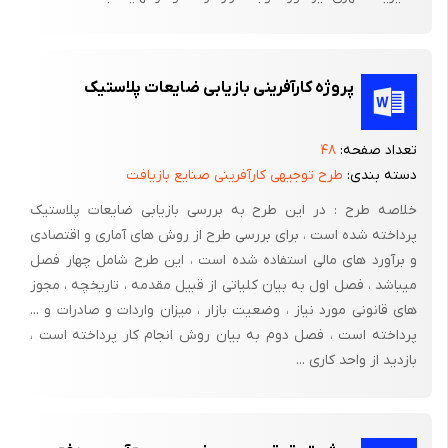
حصبه ،‌اسهال ،‌وبا ، شبه حصبه ،‌طاعون و غیره توسط این موجودات که
محل زندگی و تکثیر آنها زباله است ،‌به انسان منتقل می‌شود. هر گرم
زباله می‌تواند حاوی میلیون‌ها باکتری مختلف باشد که بسیاری از آنها
پروژه کارآفرینی بازیابی ضایعات پلاستیک
بیماریزا می‌باشند .
عدم نگهداری و جمع آوری صحیح زباله موجب آلودگی هوا شده و
تعداد صفحه:
۴۸
شیرابه‌ی حاصله سبب آلودگی ، آب های سطحی ، زیرزمینی و خاک
دسته بندی:
طرح توجیهی کارآفرینی صنایع بازیافت
می‌گردد. تخمیر مواد فساد پذیر در زباله موجب انتشار بوهای نامطبوع
خلاصه طرح : در این طرح به بررسی بازیابی ضایعات پلاستیک
در محیط و در نتیجه آزار مردم می‌گردد.
پرداخته شده است ، برای بررسی طرح از روش های آماری و اقتصادی
شهرداری و مسئولات پاکیزگی شهر در نظافت کوچه و خیابان‌ها وظیفه‌ی
و برآورد های مالی استفاده شده است ، این طرح شامل چهار فصل
میباشد ، فصل اول به بیان کلیاتی از قبیل مقدمه ، تاریخچه ، مجوز
سنگینی دارند که باید به آن واقف باشند ، ولی این نکته را نیز نباید از
های قانونی مورد نیاز ، وضعیت بازار ، میزان واردات و صادرات و ...
نظر دور داشت که مسئله زباله به سلامت عموم مردم بستگی دارد وهر
پرداخته است ، فصل دوم به بیان روش انجام کار پرداخته است ،
یک از افراد جامعه باید به فکر محافظت خود از آلودگی‌ها و هجوم
بازدید از واحد کاری ...
بیماری‌های گوناگون باشند . این اصل ،‌لزوم همکاری دسته جمعی و
مشارکت همگانی را در پاکسازی شهر ایجاب می‌کند .
هر چه مقررات زیست محیطی در کشورهای صنعتی سخت‌تر شد و