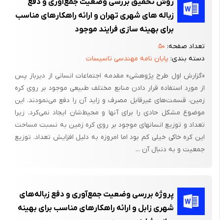
روش تحقیق بررسی وضعیت جمع‌آوری و دفع
هزینه های تصفیه دفع ، قیمت مواد اولیه و نیروی کار رو به تزاید
زباله‌ های شهری تهران و ارائه راهکارهای مناسب
گذاشت ،‌ کاهش ضایعات تولید از اهمیت بیشتری برخوردار گردید و
برای بهینه‌ سازی فرایند موجود
کشورهای صنعتی راهبردهای جدیدی برای کاهش ضایعات تعریف
تعداد صفحه:
۵۰
کردند.
دسته بندی:
پایان نامه مهندسی تاسیسات
کاهش از مبدأ عبارت است از طراحی ، ساخت و استفاده از محصولات به
«گزارش اول طرح پژوهشی» مقدمه اجتماعات انسانی از دیرباز پس
نحوی که سبب کاهش کمیت و سمیت زایدات تولیدی بعد از عمر
از مورد استفاده قرار دادن منابع مختلف طبیعی موجود بر روی کره
مفید محصول شود . کاهش از مبدأ ابزار مدیریت زایدات نیست ، ولی
زمین، قسمت‌های غیرقابل مصرف و زاید آن را دفع می‌نمودند. این
می‌تواند اثر مثبتی روی سیستم‌های مدیریت زایدات داشته باشد . (‌
موضوع مشکل حادی را برای آنها و محیط‌شان ایجاد نمی‌کرد. زیرا
EPA , 1989)
تعداد و توزیع انسانهای موجود بر روی کره زمین به نسبت مساحت
این کره خاکی خیلی کم بود اما امروزه به دلیل افزایش تعداد، توزیع
وجود زباله در نهر ها ،‌حاشیه‌ی خیابانها و کوچه‌ها، نشانه‌هایی از پایین
جمعیت و به دنبال آن ...
بودن آگاهی مردم به نقش خود در این سیستم است . در مرحله‌ی
تولید نخستین اقدام مهم ،‌کاهش میزان زباله‌ی تولیدی است ؛‌این مورد
جزء با دگرگونی الگوی مصرف امکان پذیر نیست.
پروژه بررسی وضعیت جمع‌آوری و دفع زباله‌های
اگر چه بازیافت شیوه‌ی جدیدی نیست ،‌ولی بازیافت زباله‌های شهری
شهری زابل و ارائه راهکارهای مناسب برای بهینه‌
هر روز اهمیت بیشتری پیدا می‌کند زیرا مردم ، صاحبان صنایع و دولت