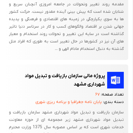
جامد شهری بستگی دارد . ولی شیوه‌های استانداردی وجود دارد که
مقدمه روند تغییر وتحولات در جامعه امروزی آنچنان سریع و
سال‌هاست برای بازیافت مواد مورد استفاده قرار گرفته است .
شتابان شده است که پیش بینی آینده مقدور نیست. حرکت کشور
ها به سوی یکپارچگی در زمینه های اقتصادی و فرهنگی و پدیده
جهانی شدن بر اقتصاد والگوهای کسب و کار در سرتاسر دنیا تاثیر
گذاشته است در سایه این تغییر و تحولات روند استخدام و معیار
های آن نیز در کشورها در حال تغییر است به طوری که افراد مثل
فصل اول
گذشته به دنبال استخدام مادام الهی و ...
آشنایی با مکان کارآموزی
پروژه مالی سازمان بازیافت و تبدیل مواد
1-1) موقعیت جغرافیایی منطقه‌ی 12
شهرداری مشهد
منطقه 12 در محدوده‌ی مرکزی شهر تهران ودر بافت شهری قدیم واقع
تعداد صفحه:
۶۷
شده است این منطقه در حال حاضر از جنوب به خیابان شوش و از
دسته بندی:
پایان نامه جغرافیا و برنامه ریزی شهری
شمال به خیابان انقلاب و از شرق به خیابان 17 شهریور و از غرب به
سازمان بازیافت و تبدیل مواد شهرداری مشهد سازمان بازیافت و
خیابان وحدت اسلامی محدود می‌گردد.
تبدیل مواد شهرداری مشهد زیر مجموعه ای از حوزه معاونت
مساحت کل منطقه حدود 91و16 کیلومتر مربع بوده که البته فضای
خدمات شهری است که بر اساس مصوبه سال 1375 وزارت محترم