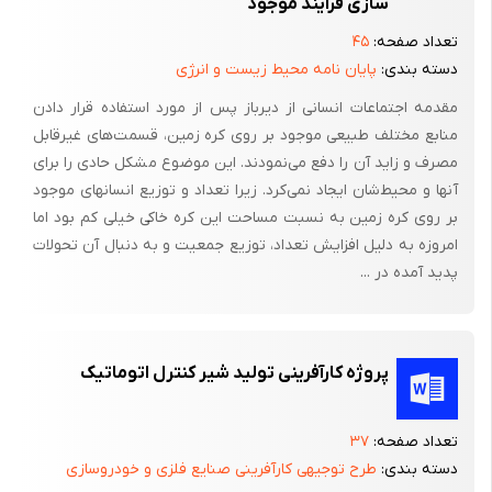
سازی فرایند موجود
با مشکلات روز افزون زباله دست و پنجه نرم می‌کنند ،‌ بازیافت زباله
تعداد صفحه:
۴۵
فقط جداسازی و جمع آوری مواد بعد از مصرف نیست . اینها اولین قدم
دسته بندی:
پایان نامه محیط زیست و انرژی
بازیافت‌اند . مواد جمع آوری شده باید دوباره پردازش شده یا در
مقدمه اجتماعات انسانی از دیرباز پس از مورد استفاده قرار دادن
پروسه‌های صنعتی ،‌به محصولات دیگر تبدیل شوند و سپس به
منابع مختلف طبیعی موجود بر روی کره زمین، قسمت‌های غیرقابل
مصرف برسند. بنابراین زمانی که مواد و محصولات دوباره مورد استفاده
مصرف و زاید آن را دفع می‌نمودند. این موضوع مشکل حادی را برای
قرار گیرند، چرخه‌ی بازیافت کامل شده است .
آنها و محیط‌شان ایجاد نمی‌کرد. زیرا تعداد و توزیع انسانهای موجود
پردازش عبارت است از انجام عملیات مشخص روی مواد زاید جامد برای
بر روی کره زمین به نسبت مساحت این کره خاکی خیلی کم بود اما
امروزه به دلیل افزایش تعداد، توزیع جمعیت و به دنبال آن تحولات
تهیه مواد و انرژی از آن. بازیافت مواد می‌تواند به دو روش مسیر
پدید آمده در ...
بسته یا مسیر باز انجام گیرد. در روش مسیر بسته ، مواد بازیافتی
دوباره به شکل اصلی برگردانده می‌شوند و دقیقا همان خواص و
کاربردهای اولیه را پیدا می‌کنند .
پروژه کارآفرینی تولید شیر کنترل اتوماتیک
در روش مسیر باز ،‌مواد بازیافتی ، به عنوان نقطه‌ی شروع و یا مواد
خام در فرآیند تولیدی دیگری مورد استفاده قرار می‌گیرند. روش های
جداسازی و بازیافت در هر مورد از ویژگی‌های خاصی برخوردار است
تعداد صفحه:
۳۷
دسته بندی:
طرح توجیهی کارآفرینی صنایع فلزی و خودروسازی
.بازیافت مواد ، کار ساده و استانداردی نیست و به ویژگی‌های مواد زاید