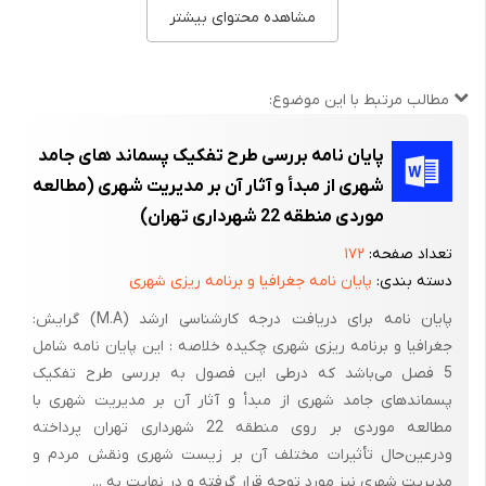
مشاهده محتوای بیشتر
انسان را دگرگون کرد و علاوه بر افزایش تولید زباله ،‌ترکیب زباله نیز
همپای تغییر در شیوه ی مصرف دگرگون شده و برحجم انواع زباله‌های
حاصل از مواد یک بار مصرف افزوده گردید‌.
مطالب مرتبط با این موضوع:
با ایجاد و گسترش صنایع پتروشیمی ،‌تنوع محصولات شیمیایی و
پایان نامه بررسی طرح تفکیک پسماند های جامد
گسترش کاربرد محصولات این صنایع در زندگی روزمره‌ی انسان ،‌محیط
شهری از مبدأ و آثار آن بر مدیریت شهری (مطالعه
زیست طبیعی و انسان ساخت از زباله‌های تولید شده لبریز شد ،‌به
موردی منطقه 22 شهرداری تهران)
طوری که امروزه تولید زباله را می‌توان یکی از معضلات مهم جوامع
بشری تلقی کرد . در شهر تهران روزانه بیش از 6 هزار تن زباله تولید
تعداد صفحه:
۱۷۲
می‌شود که اگر به درستی جمع آوری و دفع نگردد،‌ به محیط زیست و
دسته بندی:
پایان نامه جغرافیا و برنامه ریزی شهری
سلامت روانی و بهداشت و پاکیزگی شهر تهران لطمه وارد می کند . ورود
پایان نامه برای دریافت درجه کارشناسی ارشد (M.A) گرایش:
این مواد به محیط زیست اگر بدون کنترل و مدیریت صحیح باشد
جغرافیا و برنامه ریزی شهری چکیده خلاصه : این پایان نامه شامل
،‌موجب بد منظره شدن محیط ،‌آلودگی آب ،‌هوا و خاک و به خطر افتادن
5 فصل می‌باشد که درطی این‌ فصول به بررسی طرح تفکیک
بهداشت و سلامت افراد جامعه می‌شود .
پسماندهای جامد شهری از مبدأ و آثار آن بر مدیریت شهری با
مطالعه موردی بر روی منطقه 22 شهرداری تهران پرداخته
محیط زباله برای رشد و تکثیر جوندگانی چون موش و حشراتی مثل
ودرعین‌حال تأثیرات مختلف آن بر زیست شهری ونقش مردم و
مگس ، پشه و سوسک بسیار مناسب است . بسیاری از بیماری‌ها مثل
مدیریت شهری نیز مورد توجه قرار گرفته و در نهایت به ...