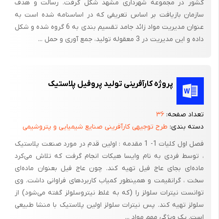
کشور در مجموعه شهرداری مشهد شکل گرفت. رسالت و هدف
سبز کل آن با احتساب بوستانها ، لچکی‌ها ،‌ رفیوژها و معابر و اماکن
سازمان بازیافت بر اساس تعریفی که در اساسنامه شده است به
خصوصی به 8/183 هکتار می‌رسد . سرانه فضای سبز 08/5 (‌متر مربع /
عنوان مدیریت مواد زائد جامد تقسیم بندی به 6 گروه شده و شکل
نفر) اعلام شده است .
داده و این مدیریت در 3 معقوله تولید، جمع آوری و حمل ...
این منطقه دارای 8 میدان و 38 بوستان بزرگ و کوچک است که
بوستانهای تحت نظر شهرداری مساحتی بالغ بر 65 هکتار و نیز مساحت
میادین ، رفیوژها و درختکاری حاشیه معابر 9/62 هکتار می‌باشد .
پروژه کارآفرینی تولید پروفیل پلاستیک
از میادین و پارکهای شاخص این منطقه می‌توان میدانهای امام ،‌ 15
خرداد ،‌محمدیه ،‌بهارستان و شوش و نیز پارکهای شهر ، شوش ، حقانی
تعداد صفحه:
۳۶
،‌خواجوی کرمانی ،‌هرندی ،‌ آتش نشان ،‌کوثر ، ری ،‌زیبا و گل محمدی را
دسته بندی:
طرح توجیهی کارآفرینی صنایع شیمیایی و پتروشیمی
نام برد.
فصل اول کلیات 1- 1 مقدمه : اولین قدم در مورد صنعت پلاستیک
، توسط فردی به نام وایسا هیکات انجام گرفت که تلاش می‌کرد
ماده‌ای بجای عاج فیل تهیه کند. چون عاج فیل بعنوان ماده‌ای
2-1) برخی از فعالیت‌های سازمان پارک‌ها و فضای سبز شهر تهران در
سخت ، گرانقیمت و همینطور کمیاب کاربردهای فراوانی داشت. وی
سال‌های اخیر :
توانست نیترات سلولز را (که به غلط نیتروسلولز گفته می‌شود) از
- تهیه 275 عنوان دستورالعمل‌های آموزشی
سلولز تهیه کند. پس نیترات سلولز اولین پلاستیک با منشا طبیعی
است. یک ویژگی مهم مواد ...