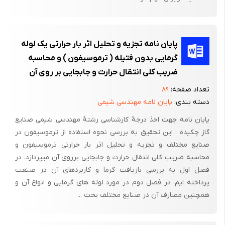
- احیای پوشش گیاهی طبیعی پیرامون شهر تهران با همکاری اداره کل
منابع طبیعی استان
- تهیه طرح جامع آب خام فضای سبز شهر تهران
پایان نامه تجزیه و تحلیل اثر بار حرارتی یک لوله
- توسعه جنگل کاری طرح کمربند سبز پیرامون شهر تهران به مساحت
گرمایی بدون فتیله ( ترموسیفون ) و محاسبه
26277 هکتار
ضریب کلی انتقال حرارت و جابجایی بر روی آن
تعداد صفحه:
۸۹
- طراحی 250 پروژه‌ی فضای سبز ، شامل رمپ و لوپ بزرگراه‌ها ،‌رفیوژ‌ها
دسته بندی:
پایان نامه مهندسی شیمی
،‌میادین و مثلثی ها در نقاط مختلف شهر تهران .
پایان نامه جهت اخذ درجۀ کارشناسی رشتۀ مهندسی شیمی صنایع
- آموزش شهرداران نواحی و روسای فضای سبز مناطق شهرداری تهران
گاز چکیده : این تحقیق به بررسی نحوه استفاده از ترموسیفون در
- پروژه آب رسانی و آبیاری بارانی فضای سبز حریم بزرگراه ها با لوله
صنایع مختلف و تجزیه و تحلیل اثر بار حرارتی ترموسیفون و
گذاری و طول ده ها کیلومتر
محاسبه ضریب کلی انتقال حرارت و جابجایی برروی آن میپردازد. در
فصل اول به بررسی بازیافت گرما و کاربردهای آن در صنعت
-اجرای 45 طرح تحقیقاتی مرتبط با تنگناهای موجود در امر حفظ و
پرداخته ایم. در فصل دوم در مورد لوله های گرمایی و انواع آن و
توسعه فضای سبز
همچنین مصارف آن در صنایع مختلف بحث ...
- برگزاری 140 دوره آموزش باغبانی با شرکت 5110 نفر