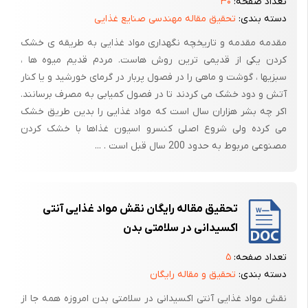
مثال در صنایع ساختمانی ( ساخت ساختمانهای بلند ، سدسازی ، تونل سازی ،
تعداد صفحه:
۳۰
دسته بندی:
تحقیق مقاله مهندسی صنایع غذایی
پل سازی و معادن ) و همچنین در سیستم حمل و نقل ( حمل و نقل توسط
لیفتراک برقی و یا بنزینی ، حمل و نقل دستی ، حمل و نقل توسط جرثقیلهای
مقدمه مقدمه و تاریخچه نگهداری مواد غذایی به طریقه ی خشک
سقفی ، ) خطر سقوط بیشتر مشاهده میشود .
کردن یکی از قدیمی ترین روش هاست. مردم قدیم میوه ها ،
سبزیها ، گوشت و ماهی را در فصول پربار در گرمای خورشید و یا کنار
آتش و دود خشک می کردند تا در فصول کمیابی به مصرف برسانند.
راه حل :
اکر چه بشر هزاران سال است که مواد غذایی را بدین طریق خشک
می کرده ولی شروع اصلی کنسرو اسیون غذاها با خشک کردن
استفاده از انواع کلاههای حفاظتی ، انواع نرده کشی ها ، محصور کردن ،
مصنوعی مربوط به حدود 200 سال قبل است . ...
استفاده از تابلو و علایم هشدار دهنده ، انواع کمربندهای ایمنی و آموزش به
پرسنل
تحقیق مقاله رایگان نقش مواد غذایی آنتی
2- خطر مکانیکی پرتاب :
اکسیدانی در سلامتی بدن
در این خطر ، اجسام ریز و درشت و یا قطعات درشت کوچک با انرژی زیادی به
اطراف پراکنده میشوند و در مسیر خود میتوانند پس از برخورد با اشخاص و یا
تعداد صفحه:
۵
دسته بندی:
تحقیق و مقاله رایگان
دیگر اجسام ، آسیب و خسارت برساند . عملیاتی که این خطر بیشتر دیده
میشود عبارتند از : سنگ زنی و سنگ کاری ، عملیات جوشکاری ، برشکاری ،
نقش مواد غذایی آنتی اکسیدانی در سلامتی بدن امروزه همه جا از