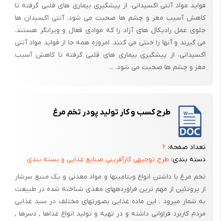
تراشکاری ، پولیش کاری ، سوهان کاری ، برش فلزات توسط گاز استیلن
فواید مواد آنتی اکسیدانی، از پیشگیری بیماری های قلبی گرفته تا
کاهش آسیب مغز و چشم ها صحبت می شود. آنتی اکسیدان ها
راه حل :
جلوی عمل رادیکال های آزاد را که موادی فعال و ویرانگر هستند،
ایزولاسیون
می گیرند و آنها را خنثی می کنند. امروزه همه جا از فواید مواد آنتی
اکسیدانی، از پیشگیری بیماری های قلبی گرفته تا کاهش آسیب
مغز و چشم ها صحبت می شود. ...
3- خطر مکانیکی گیرایش :
این خطر مکانیکی وقتی بوجود می آید که یک جسم در حال حرکت و دیگری
ثابت ، یا هر دو متحرک دارای لبه های تیز و سطوح خشن که قابلیت گرفتن
طرح کسب و کار تولید پودر تخم مرغ
پوست دست و یا لباس و یا چنانچه اپراتور دارای دستبند یا ساعت و یا انگشتر
داشته باشد میتواند این خطر را برای اپراتور بوجود آورد. خطر مکانیکی گیرایش
ممکن است خود به تنهایی چندان خطرناک نباشد اما این امکان را دارد که
تعداد صفحه:
۶
شخص را به دیگر خطرات سوق دهد . مثالهایی که در رابطه با خطر مکانیکی
دسته بندی:
طرح توجیهی کارآفرینی صنایع غذایی و بسته بندی
گیرایش میتوان نام برد عبارتند از :
تخم مرغ با داشتن انواع ویتامینها و مواد معدنی و یک منبع سرشار
1- شفت در حال گردش : یا محورهای در حال چرخش در حالیکه دارای لبه های
از پروتئین از مهم ترین فراوردههای مغذی شناخته شده در طبیعت
تیز و یا سطوح خشن باشد این توانایی گرفتن های ناگهانی را دارد از این نظر
به شمار میرود . این ماده غذایی بصورتهای مختلف در سبد غذایی
توصیه میشود که اپراتور در هنگام کار ماشینهایی که دارای قسمتهای گردان
مردم کاربرد فراوانی داشته و در تهیه و تولید انواع غذاها , دسرها ,