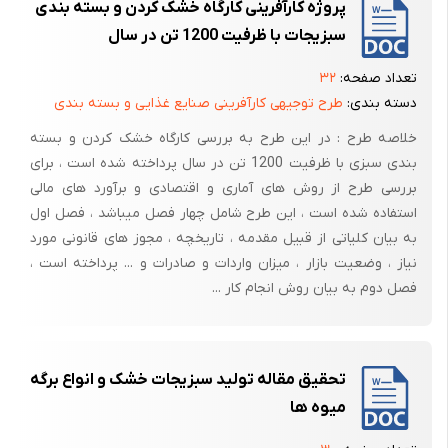
پروژه کارآفرینی کارگاه خشک کردن و بسته بندی
1- خطر مکانیکی سقوط
سبزیجات با ظرفیت 1200 تن در سال
2- خطر مکانیکی پرتاب
تعداد صفحه:
۳۲
3- خطر مکانیکی گیرایش
دسته بندی:
طرح توجیهی کارآفرینی صنایع غذایی و بسته بندی
4- خطر مکانیکی له شدگی
خلاصه طرح : در این طرح به بررسی کارگاه خشک کردن و بسته
بندی سبزی با ظرفیت 1200 تن در سال پرداخته شده است ، برای
5- خطر مکانیکی سطوح داغ و سرد
بررسی طرح از روش های آماری و اقتصادی و برآورد های مالی
6- خطر مکانیکی NIP
استفاده شده است ، این طرح شامل چهار فصل میباشد ، فصل اول
7- خطر مکانیکی برش
به بیان کلیاتی از قبیل مقدمه ، تاریخچه ، مجوز های قانونی مورد
نیاز ، وضعیت بازار ، میزان واردات و صادرات و ... پرداخته است ،
فصل دوم به بیان روش انجام کار ...
1- خطر مکانیکی سقوط :
در خطر سقوط ، اجسام تحت تاثیر نیروی جاذبه زمین با انرژی کافی از طبقات
بالاتر به پایین سقوط میکنند و مسلما پس از برخورد به دیگر اجسام یا
تحقیق مقاله تولید سبزیجات خشک و انواع برگه
اشخاص سبب آسیب خواهند شد. امروزه بسیاری از عملیات در صنایع وجود
میوه ها
دارد که خطر مکانیکی سقوط ، مشکلی حل نشدنی برای آنها شده است بعنوان