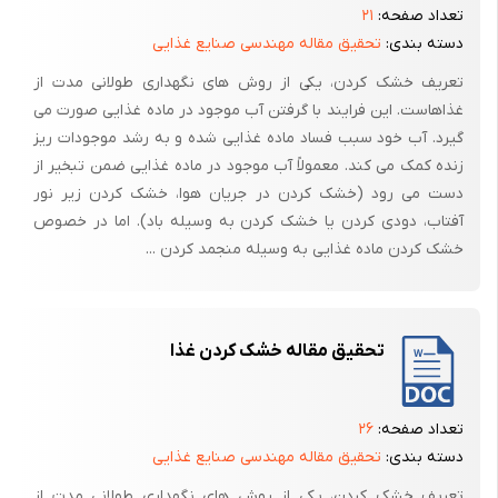
تعداد صفحه:
۲۱
دسته بندی:
تحقیق مقاله مهندسی صنایع غذایی
7- خطر مکانیکی برش (SHEAR)
تعریف خشک کردن، یکی از روش های نگهداری طولانی مدت از
این خطر مکانیکی وقتی بوجو می آید که یک جسم با لبه های تیز ثابت و جسم
غذاهاست. این فرایند با گرفتن آب موجود در ماده غذایی صورت می
دیگر با لبه های تیز و بران متحرک یا هر دو لبه متحرک با فاصله بسیار کمی از
گیرد. آب خود سبب فساد ماده غذایی شده و به رشد موجودات ریز
کنار یکدیگر میگذرند حال چنانچه عضوی ما بین دو لبه قرار گیرد احتمال قطع
زنده کمک می کند. معمولاً آب موجود در ماده غذایی ضمن تبخیر از
شدن آن وجود دارد .اکثر کسانیکه با ماشینهای برش برقی ورق بر کار میکنند
دست می رود (خشک کردن در جریان هوا، خشک کردن زیر نور
نوک انگشتان دست یا برخی از انگشتان دست خود را از دست داده اند یعنی
آفتاب، دودی کردن یا خشک کردن به وسیله باد). اما در خصوص
اپراتور در ماشینهای برشی که سیستم ایمنی نداشته ، جهت تنظیم قطعه ،
خشک کردن ماده غذایی به وسیله منجمد کردن ...
دست خود را در نزدیکی های منطقه عملیاتی برده که ناگهان بنابر دلایلی
ماشین به حرکت درآمده و شخص دچار آسیب شده است . البته بعضی اوقات
ماشین دارای سیستم ایمنی میباشد ولی بنابر دلایلی اپراتور، سیستم ایمنی را از
تحقیق مقاله خشک کردن غذا
ماشین جدا نموده و آنرا کنار گذاشته است که مدیران ایمنی و سرپرستان بخش
میبایست از انجام چنین کاری ممانعت به عمل بیاورند .
تعداد صفحه:
۲۶
دسته بندی:
تحقیق مقاله مهندسی صنایع غذایی
تعریف خشک کردن، یکی از روش های نگهداری طولانی مدت از