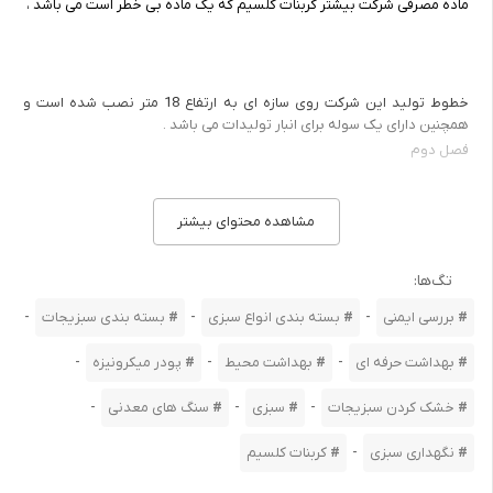
ماده مصرفی شرکت بیشتر کربنات کلسیم که یک ماده بی خطر است می باشد ،
خطوط تولید این شرکت روی سازه ای به ارتفاع 18 متر نصب شده است و
همچنین دارای یک سوله برای انبار تولیدات می باشد .
فصل دوم
خطرات مکانیکی
مشاهده محتوای بیشتر
الف ) انواع خطرات مکانیکی
تگ‌ها:
تعریف ماشین :
-
-
-
بررسی ایمنی
بسته بندی انواع سبزی
بسته‌ بندی سبزیجات
ماشین ، مجموعه ای از قطعات متحرک و ثابت میباشد بر روی فریم (قاب) قرار
-
-
-
بهداشت حرفه ای
بهداشت محیط
پودر میکرونیزه
دارد.
-
-
-
خشک کردن سبزیجات
سبزی
سنگ های معدنی
تعریف منطقه عملیاتی : در ماشین ، منطقه عملیاتی منطقه ایست که ماده ای
به یک فرم وارد و به فرم دیگر خارج میشود . بعنوان مثال در ماشینهای برش
-
نگهداری سبزی
کربنات کلسیم
ورق ورق آهن وارد میشود و پس از تکه تکه شدن به فرمهای مختلف خارج