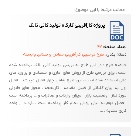
میشود و یا در ماشین تراش قطعه یا میلگردی بصورت استوانه بسته میشود
مطالب مرتبط با این موضوع:
و پس از مخروطی شدن و یا دندانه دار شدن خارج میگردد و یا در پرس ها ،
ورق فاقد شکل در زیر سمبه یا در قالب که در زیر سمبه قرار میگیرد ، و به فرمی
پروژه کارآفرینی کارگاه تولید کانی تالک
از فرمها درمی آید.
ماشین ناقص ( نا ایمن ): به ماشینی گفته میشود که منطقه عملیاتی آن
فاقد یک سیستم ایمنی یا حفاظ باشد.
تعداد صفحه:
۴۷
دسته بندی:
طرح توجیهی کارآفرینی معادن و صنایع وابسته
ماشینی نا ایمن است که سیستم ترمز اضطراری در مواقع لزوم نداشته باشد .
خلاصه طرح : در این طرح به بررسی تولید کانی تالک پرداخته شده
( سیستم ترمز اضطراری سیستمی است که میتواند در هنگامیکه اپراتور
است ، برای بررسی طرح از روش های آماری و اقتصادی و برآورد های
بخواهد با فشار دادن سوئیچها یا اهرمهای پدالی شکل توسط دست یا پا
مالی استفاده شده است ، این طرح شامل چهار فصل میباشد ، فصل
قسمت متحرک ماشین را در کسری از ثانیه متوقف نماید .).ماشینی نا ایمن
اول به بیان کلیاتی از قبیل مقدمه ، تاریخچه ، مجوز های قانونی
است که دارای لبه های تیز و برنده باشد.
مورد نیاز ، وضعیت بازار ، میزان واردات و صادرات و ... پرداخته است
، فصل دوم به بیان روش انجام کار پرداخته است ، بازدید از واحد
کاری مشابه ، ...
خطرات مکانیکی :
خطرات مکانیکی ، از انواع خطرات هستند که بخاطر حرکت و نیرو متمایز شده
اند . خطرات مکانیکی به انواع زیر تقسیم شده اند .