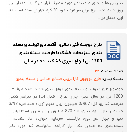
است از پوشیدنلباسهای آستین بلند خودداری کند و یا از کشهای مخصوص
شیرینی ها و بصورت مستقل مورد مصرف قرار می گیرد . مقدار نیاز
جهت بستن آستین استفاده نماید یا آستین خود را بالا بزند و از پوشیدن
روزانه به تخم مرغ برای هر فرد حدود 30 گرم گزارش شده است که
پیراهن یا روپوش گشاد و یا احتمالا شال گردن و یا کراوات یا دستمال گردن ،
این مقدار در ...
مو و ریش بلند خودداری شود.
2- خار داخل یک شفت در حال گردش
طرح توجیه فنی، مالی، اقتصادی تولید‌ و بسته‌
3- نوار نقاله یا تسمه در حال گردش
بندی سبزیجات خشک با ظرفیت بسته بندی
4- کوپلینگ های در حال گردش
1200 تن انواع سبزی خشک شده در سال
عملیاتی که در صنعت دارای خطر مکانیکی گیرایش میباشند متنوع و زیاد
تعداد صفحه:
۲۲
میباشدلیکن بعضی از آنها را بصورت زیر نام میبریم :
دسته بندی:
طرح توجیهی کارآفرینی صنایع غذایی و بسته بندی
- عملیات سوراخکاری توسط ماشینهای دریل
موضوع طرح : تولید و بسته بندی انواع سبزی خشک شده ظرفیت :
- تراشکاری در ماشین تراش ( منطقه سه نظام و قطعه بسته شده به سه نظام
1200 تن در سال محل اجرای طرح : قابل اجرا در سراسر کشور
)
سرمایه گذاری کل: 3/967 میلیون ریال سهم آورده متقاضی: 3/97
میلیون ریال سهم تسهیلات: 870 میلیون ریال میزان اشتغالزایی :
- عملیات فرز کاری
سی و چهار نفر دوره بازگشت سرمایه: چهارده ماه مقدمه :
بسته‌بندی به عنوان یک ابزار کارآمد سالهاست که مورد نظر