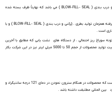
روش تولید بطری بر پایه تکنیک پیشرفته همزمان تولید بطری ، پْرکنی و درب بندی ( BLOW–FILL– SEAL ) می باشد که نهایتاً ظرف بسته شده
دستگاه های تمام اتوماتیک تولید آمپول آب مقطر نیز بر پایه تکنیک پیشرفته همزمان تولید بطری ، پْرکنی و درب بندی ( BLOW–FILL– SEAL ) و با
ه سوراخ ریز احتمالی ، از دستگاه های نشت یابی که مطابق با آخرین
تکنولوژی روز دنیا می باشد استفاده می شود . محصولات کیسه ای با قابلیت تولید محصولات از حجم 50 تا 5000 میلی لیتر نیز در این شرکت بکار
دقت در انتخاب کوپولیمر پلی پروپلین مصرفی این امکان را بوجود آورده است که محصولات در هنگام سترون نمودن در دمای 121 درجه سانتیگراد و