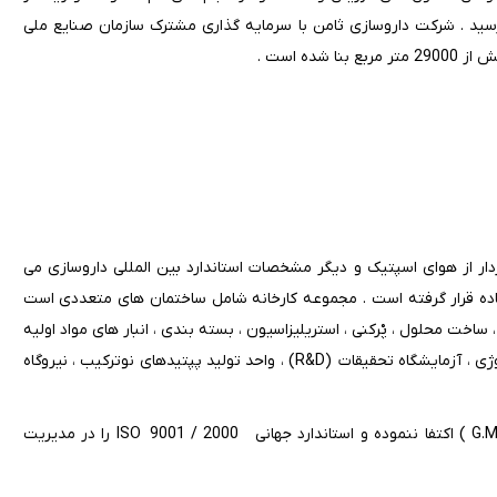
هد به بهره برداری رسید . شرکت داروسازی ثامن با سرمایه گذاری مشترک سازمان صنایع ملی
 از هوای اسپتیک و دیگر مشخصات استاندارد بین المللی داروسازی می
فاده قرار گرفته است . مجموعه کارخانه شامل ساختمان های متعددی است
اخت محلول ، پْرکنی ، استریلیزاسیون ، بسته بندی ، انبار های مواد اولیه
، محصول و قرنطینه ، آزمایشگاه های شیمیایی ، فارماکولوژی و میکروبیولوژی ، آزمایشگاه تحقیقات (R&D) ، واحد تولید پپتیدهای نوترکیب ، نیروگاه
این شرکت به منظور ورود به بازارهای بین المللی دارو به استاندارد ( G.M.P ) اکتفا ننموده و استاندارد جهانی ISO 9001 / 2000 را در مدیریت