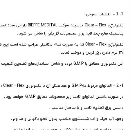
1- 1 – اطلاعات عمومی :
تکنولوژی Clear – Flex بو
پلاستیک های چند لایه برای محصولات تزریقی را شامل می شود .
ml فرم دادن ، پْر کردن و دوخت نماید .
این تکنولوژی مطابق با G.M.P بوده و شامل استانداردهای تضمین کیفیت آن می باشد .
1- 2 – المانهای مربوط بهG.M.P و هماهنگی آن با تکنولوژی Clear – Flex :
در صورت داشتن المانهای ثابت زیر محصولات مطابق G.M.P خواهد بود .
داشتن برق تغذیه ثابت و با ساختار مناسب .
وجود آب چیلد و آب شستشوی مناسب بدون قطع ناگهانی و مداوم .
داشتن دمای مناسب برای سالن پْرکن و رطوبت نسبی در اندازه لازم .