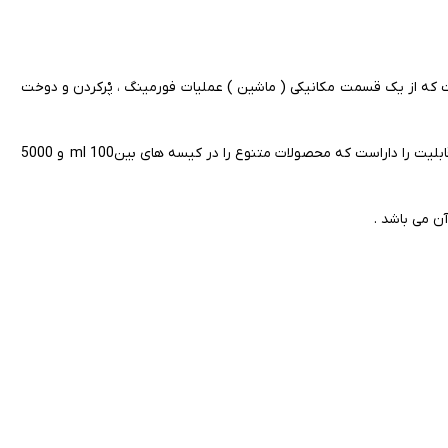
سیله شرکت BIEFFE MEDITAL طراحی شده است که از یک قسمت مکانیکی ( ماشین ) عملیات فورمینگ ، پْرکردن و دوخت
تکنولوژی Clear – Flex که به صورت تمام مکانیکی طراحی شده است این قابلیت را داراست که محصولات متنوع را در کیسه های بین100 ml و 5000