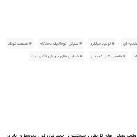
-
-
-
غذیه ای
تولید میلگرد
سیکل اتوماتیک دستگاه
صنعت فولاد
-
-
-
د
ماشین های مدیتال
محلول های تزریقی الکترولیت
 وکمی محلول های تزریقی و شستشو در حجم های کم ، متوسط و زیاد در