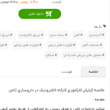
قیمت:
۷,۴۰۰
تومان
۱۲,۶۰۰ تومان
دانلود فایل
تگ‌ها:
-
-
-
-
آلیاژسازی
آهن
بسته بندی
تزریق الکترولیت
تزریق ت
-
-
-
-
ضایعات آهن
فرآورده های تزیقی
فراورده های پزشکی
فولا
-
محلول های تزریقی تغذیه ای
میلگرد
خلاصه
فهرست
خلاصه گزارش کارآموزی کارگاه الکترونیک در داروسازی ثامن
مقدمه :
شرکت داروسازی ثامن با هدف رسیدن به خودکفایی از طریق تولید کیفی