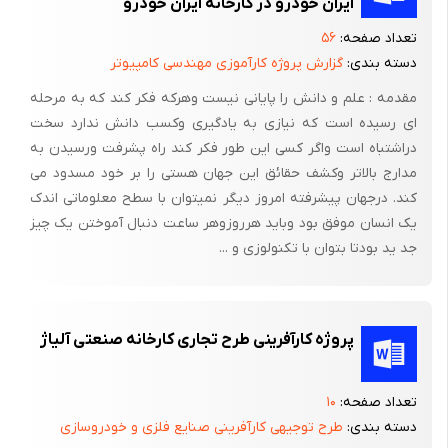
باشد.
ایران‌ خودرو در کارخانه ایران خودرو
تعداد صفحه:
۵۶
در موقع گودبرداری چنانچه محل گودبرداری بزرگ نباشد از وسائل
دسته بندی:
گزارش پروژه کارآموزی مهندسی کامپیوتر
معمولی مانند بیل و کلنگ و فرقون ( چرخ دستی ) استفاده می گردد ,
برای این کار تا عمق معینی که عمل پرتاب خاک با بیل به بالا امکان
مقدمه : علم و دانش را پایانی نیست وهرکه فکر کند که به مرحله
ای رسیده است که نیازی به یادگیری وکسب دانش ندارد سخت
پذیر است ( مثلاً 2 متر ) عمل گود برداری را ادامه می دهند و بعد از آن
دراشتباه است واگر کسی این طور فکر کند راه پشرفت ورسیدن به
پله ای ایجاد نموده و خاک حاصله از عمق پائین تر از پله را روی پله
مدارج بالاتر وکشف حقائق این جهان هستی را بر خود مسدود می
ایجاد شده ریخته و از روی پله دوباره به خارج منتقل می نمایند . برای
کند. درجهان پیشرفته امروز دیگر نمیتوان با سطح معلوماتی اندک
گود برداری های بزرگتر استفاده از بیل و کلنگ مقرون به صرفه نبوده و
یک انسان موفق بود وباید هرروزوهر ساعت دنبال آموختن یک چیز
بهتر است از وسایل مکانیکی مانند لودر و غیره استفاده شود . در این
جد ید بودتا بتوان با تکنولوزی و ...
گونه موارد برای خارج کردن خاک از محل گود برداری و حمل آن بخارج
کارگاه معمولاً از سطح شیبدار استفاده می گردد . بدین طریق که در
ضمن گودبرداری سطح شیبداری در کنار گود برای کامیون و غیره ایجاد
پروژه کارآفرینی طرح تجاری کارخانه صنعتی آلیاژ
می گردد که بعد از اتمام کار این قسمت بوسیله کارگر برداشته می شود
.
تعداد صفحه:
۱۰
پی کنی
دسته بندی:
طرح توجیهی کارآفرینی صنایع فلزی و خودروسازی