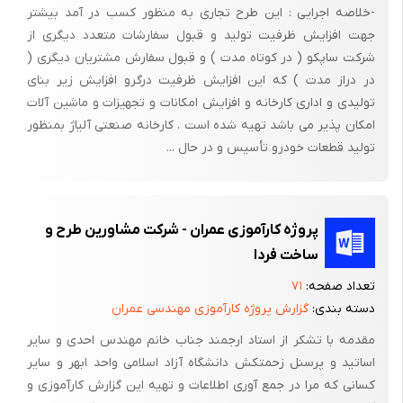
پی کنی در ساختمان به دو منظور انجام می شود :
-خلاصه اجرایی : این طرح تجاری به منظور کسب در آمد بیشتر
جهت افزایش ظرفیت تولید و قبول سفارشات متعدد دیگری از
دسترسی به زمین سخت و مقاوم ،زیرا بارهای ساختمان نهایتا به زمین
شرکت ساپکو ( در کوتاه مدت ) و قبول سفارش مشتریان دیگری (
منتقل می شود و در نتیجه زمین زیر پی باید مطمئن باشد و نشست
در دراز مدت ) که این افزایش ظرفیت درگرو افزایش زیر بنای
نکند .
تولیدی و اداری کارخانه و افزایش امکانات و تجهیزات و ماشین آلات
برای محافظت پی ساختمان وجلوگیری ازاثرات جوی مانند یخ زدگی و
امکان پذیر می باشد تهیه شده است . کارخانه صنعتی آلیاژ بمنظور
تولید قطعات خودرو تأسیس و در حال ...
نیروها ی جانبی پس از پیاده کردن نقشه روی زمین ، شروع به پی کنی
می کنیم.
پی کنی در زمینهای متفاوت از حیث جنس و مقاومت زمین ، وجود
پروژه کارآموزی عمران - شرکت مشاورین طرح و
آبهای سطحی ، فرق می کند ابعاد پی کنی به ابعاد پی و عمق پی کنی به
ساخت فردا
ارتفاع پی و شرایط اقلیمی بستگی دارد . به هر حال در هر نوع آب و
هوایی عمق پی کنی نباید از 50 سانتی متر کمتر شود .
تعداد صفحه:
۷۱
دسته بندی:
گزارش پروژه کارآموزی مهندسی عمران
پی سازی و هدف آن :
مقدمه با تشکر از استاد ارجمند جناب خانم مهندس احدی و سایر
بارهای وارد از سقف ساختمان به ستونها و یا دیوارها ونهایتا به پی
اساتید و پرسنل زحمتکش دانشگاه آزاد اسلامی واحد ابهر و سایر
ساختمان وارد می شود . پی نیز بارهای وارده را به زمین منتقل می کند
کسانی که مرا در جمع آوری اطلاعات و تهیه این گزارش کارآموزی و
. پس پی عمل انتقال کلیه ی بارهای ساختمان به زمین است . پس