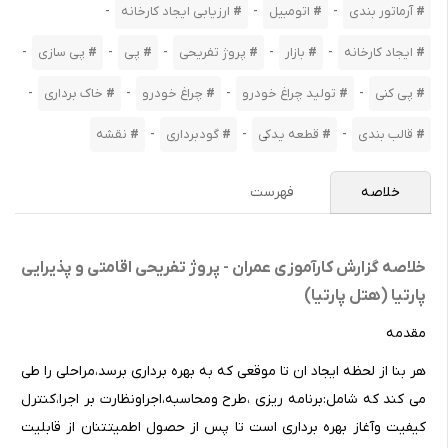
-
-
-
آرماتور بندی
اتومبیل
ارزیابی ایجاد کارخانه
-
-
-
-
-
ایجاد کارخانه
بازار
پروژ تفریحی
پی
پی سازی
-
-
-
-
پی کنی
تولید چراغ خودرو
چراغ خودرو
خاک برداری
-
-
-
قالب بندی
قطعه یدکی
گودبرداری
نقشه
خلاصه
فهرست
خلاصه گزارش کارآموزی عمران - پروژ تفریحی اقامتی و پذیرایی
پارتیا (هتل پارتیا)
مقدمه
هر بنا از لحظه ایجاد ان تا موقعی که به بهره برداری برسد،مراحلی را طی
می کند که شامل:برنامه ریزی ،طرح ومحاسبه،اجراونظارت بر اجرا،کنترل
کیفیت وآغاز بهره برداری است تا پس از حصول اطمیتتنان از قابلیت