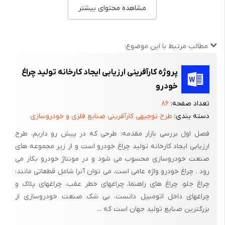
نموده و بعد با کشیدن ریسمان کار به یکی از امتداد های تعیین شده و
مشاهده محتوای بیشتر
ریختن گچ ، یکی از خطوط اصلی ساختمان را تعیین کرد و بعد خطوط
دیگر را با همین روش مشخص می کنیم . البته برای ایجاد زاویه ی
قایمه می توان از اعداد فیثاغورثی بهرا برد مانند اعداد 3و4و5 که در آن
مطالب مرتبط با این موضوع:
دو تای اولی اضلاع جانبی اند و عدد آخر که از همه بزرگتر می باشد
مقدار عدد وتر می باشد
پروژه کارآفرینی ارزیابی ایجاد کارخانه تولید چراغ
خودرو
عرض و طول و عمق پی ها کاملا بستگی به وزن ساختمان و قدرت
تعداد صفحه:
۸۶
تحمل خاک محل ساختمان دارد در ساختمان های بزرگ قبل از شروع کار
دسته بندی:
طرح توجیهی کارآفرینی صنایع فلزی و خودروسازی
بوسیله آزمایشات مکانیک خاک قدرت مجاز تحملی زمین را تعیین
نموده واز روی آن محاسبات ابعاد پی را تعیین می نمایند ولی در
فصل اول بررسی بازار مقدمه: طرحی که در پیش رو داریم، طرح
ارزیابی ایجاد کارخانه تولید چراغ خودرو است و از زیر مجموعه های
ساختمان های کوچک که آزمایشات مکانیک خاک در دسترس نیست
صنعت خودروسازی محسوب می شود و در مونتاژ خودرو بکار می
باید از مقاومت زمین در مقابل بار ساختمان مطمئن شویم . اغلب
رود . چراغ خودرو واژه عامی است، می توان آنرا شامل قطعاتی مانند:
مواقع قدرت مجاز تحملی زمین برای ساختمان های کوچک با مشاهده
چراغ جلو، چراغ های راهنما، چراغهای خطر عقب، چراغهای پلاک و
خاک پی و دیدن طبقات آن و طرز قرار گزفتن دانه ها به روی همدیگر
چراغهای داخل اتومبیل دانست. بی شک صنعت خودروسازی از
یا با ضربه زدن به وسیله کلنگ به محل پی قابل تشخیص می باشد .
بزرگترین صنایع تولید جهان است که ...
3. گود برداری