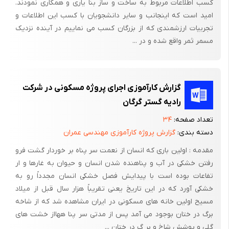
کسب اطلاعات مربوط به ساخت و ساز بنا یاری و همکاری نمودند.
باید به گونه ای اجرا شود که بتواند صدها تن وزن ساختمان و اشیایی
امید است که اینجانب و سایر دانشجویان با کسب این اطلاعات و
تجربیات ارزشمندی که از بزرگان کسب می نماییم در آینده نزدیک
که درآن قرار دارد را تحمل کند . غیر از طرح و اجرا باید به جنس مصالح
مسمر ثمر واقع شده و در ...
پی توجه کرد که مصالح از مرغوبتری آن نوع باشد و نحوه ی ساخت آن
کاملا اصولی وو فنی باشد . ابعاد پی بستگی به مقاومت زمین و
نیروهای وارد بر پی و جنس و مقاومت مصالح آن دارد.
گزارش کارآموزی اجرای پروژه مسکونی در شرکت
آماده سازی پی :
رادیه گستر گرگان
قبل از پی سازی باید کف پی را آماده کرد بدین صورت که کف پی باید
تعداد صفحه:
۳۴
کاملا مسطح و عاری از هر گونه مواد زاید باشد . همچنین نباید با خاک
دسته بندی:
گزارش پروژه کارآموزی مهندسی عمران
دستی یا با مصالح غیر مقاوم پر شده باشد . برای تسطیح و آماده سازی
مقدمه : اولین باری که انسان از نعمت سر پناه بر خوردار گشت فرو
نهایی کف پی آن را با بتن سبک (مگر) یعنی با بتونی که در هر متر
رفتن خشکی در آب و پناهنده شدن انسان و حیوان به غارها و ار
مکعب ساخته شده ی آن حدود 150 کیلوگرم سیمان باشد ، تسطیح
تفاعات بوده است با پیدایش فصل خشکی انسان مجدداً رو به
می کنیم . وظیفه ی بتن مگر پر کردن حفره هایی است که هنگام پی
خشکی آورد که در این تاریخ یعنی تقریباً هزار سال قبل از میلاد
کنی در زمین به وجود آمده است و همچنین یه وجود آوردن سطح
مسیح اولین خانه های مسکونی در ایران مشاهده شد که از شاخه
کاملا تراز ،برای انجام عملیات پی سازی است .
برگ در ختان بوجود می آمد پس از مدتی سر پنا ههااز خشت های
گلی و پوشش شاخ و بر گ در ختان ...