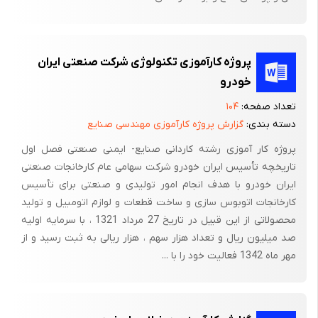
دو اصل اساسی در طراحی شالوده ها باید رعایت شود:
نشست کلی سازه به مقدار قابل قبول و جزئی معدود شود.
قسمتهای مختلف سازه تا حد امکان نباید دارای نشستهای نا مساوی
پروژه کارآموزی تکنولوژی شرکت صنعتی ایران
باشند .
خودرو
در عمل برای معدود کردن نشست ،نیروهای ناشی از سازه را باید به
تعداد صفحه:
۱۰۴
لایه هایی منتقل کنیم که دارای مقاومت کافی باشد و برای کاهش
دسته بندی:
گزارش پروژه کارآموزی مهندسی صنایع
تنش فشاری ، نیروهای وارده را در سطح وسیعی گسترده کرده به پی
پروژه کار آموزی رشته کاردانی صنایع- ایمنی صنعتی فصل اول
وارد می کنیم
تاریخچه تأسیس ایران خودرو شرکت سهامی عام کارخانجات صنعتی
ایران خودرو با هدف انجام امور تولیدی و صنعتی برای تأسیس
کارخانجات اتوبوس سازی و ساخت قطعات و لوازم اتومبیل و تولید
محصولاتی از این قبیل در تاریخ 27 مرداد 1321 ، با سرمایه اولیه
صد میلیون ریال و تعداد هزار سهم ، هزار ریالی به ثبت رسید و از
مهر ماه 1342 فعالیت خود را با ...