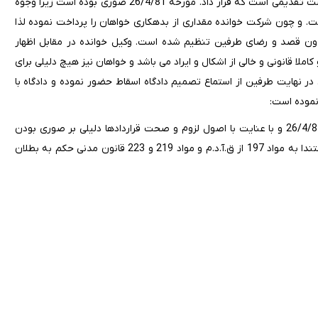
طرفین حضور یافته‌اند وکیل خواهان اظهار می دارد دعوی به شرح دادخواست تقدیمی است که قرار داد. مورخه 26/4/81 صوری بوده است زیرا وجوه
گز پرداخت نشده است. و چون شرکت خوانده مقداری از بدهکاری خواهان را پرداخت نموده لذا
بدون قصد و رضای طرفین تنظیم شده است. وکیل خوانده در مقابل اظهار
لا قانونی و خالی از اشکال و ایراد می باشد و خواهان نیز هیچ دلیلی برای
در نهایت طرفین از استماع تصمیم دادگاه اسقاط حضور نموده و دادگاه با
نموده است:
رأی دادگاه: دادگاه توجهاً به دفاعیات وکیل خوانده و مبایعه نامه مورخه 26/4/81 و با عنایت با اصول لزوم و صحت قراردادها دلیلی بر صوری بودن
مبایعه نامه استنادی احراز نمی نماید و دعوی خواهان را بلا دلیل تلقی مستندا به مواد 197 از ق.آ.د.م و مواد 219 و 223 قانون مدنی حکم به بطلان