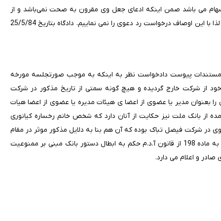
 ازطرفی هم همسر ایشان رئیس هیئات مدیره و با مالکیت 49% سهام می باشد صمن اینکه ادعای جعل وی مقرون به صحت نمی‌باشد و از
طرفی هم جاعل مشخص نیست تاما از جعل و جاعل شکایت کیفری نمائیم لذا با این اوصاف درخواست رد دعوی را نمی نماییم. دادگاه بتاریخ 25/5/84
 و مستندات پیوست دادخواست نظر به اینکه به موجب صورتجلسه مورخه
رکه خود از شرکت خارج گردیده و هیچ گونه سمتی از تاریخ مذکور در شرکت
ا بعنوان مدیر یا عضوی از اعضا ی هیئات مدیره یا عضوی از اعضا هیات
ده از بانک ملت نیز حکایت از آنان دارد که شخص خانم رخساره کیانوری
وی در شرکت فیصل تباک بوده که آن هم بنا به دلایل مذکور موثر در مقام
نیست بناء علیهذا دادگاه دعوی خواهان را ثابت وقانونی تشخیص مستندا به ماده 198 از قانون آ.د.م حکم به ابطال دستور بانک مبنی بر ممنوعیت