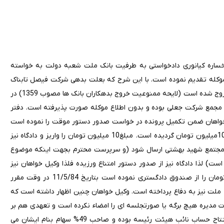
 رخساره کیانوری دادخواستی به طرفیت بانک ملت شعبه دولت به خواسته
وکله تقدیم نموده است. با این شرح که بعلت بدهی شرکت فیصل تابناک
به بانک و اینکه موکله جز سهامداران شرکت بوده از ناحیه بانک ممنوع الخروج شده است (لایحه ممنوعیت خروج بدهکاران بانک ها مصوب 1359) در
مجمع شرکت جعلی بوده و بدون اطلاع موکله صورت پذیرفته است. دفتر
 خواهان ضمن تکمیل پرونده در خواست صدور دستور موقت را نموده است
و در تاریخ 4/4/84 صدور دستور منوط به ایداع خسارت احتمالی به مبلغ 10میلیون تومان گردیده است. مبلغ10 میلیون تومان را واریز و دادگاه نیز
 مجتمع شهید بهشتی ارسال شود (و سرپرست محترم بجهت اینکه موضوع
) لذا دادگاه نیز از صدور دستور امتناع ورزیده فلذا وکیل خواهان نیز
تقاضا صدور دستوری مبنی بر ایداع هزینه خسارت احتمالی 10 میلیون تومان را از صندوق دادگستری نموده است بتاریخ 11/5/84 در وقت مقرر
ملت نیز به دفاع پرداخته است. وکیل خواهان چنین اظهار داشته است که
ت مدیره هیچ برگه یا صورتجلسه ای را امضاء نکرده است و تعهدی هم بر
عهده او نمی باشد. نماینده بانک اظهار داشته است که خواهان هنگام افتتاح حساب نائب هیئت رئیسه بوده و صاحب 49% سهام بنام ایشان می