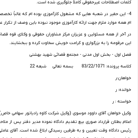
کلمات اصطلاحات غیرحقوقی کاملاً جلوگیری شده است.
4- این حقیر در شعبه هایی که مشغول کارآموزی بوده ام که غالباً تخصص
ام همه موارد ملزم جهت ارائه کارآموزی موجود نبوده باین وصف از تکرا
در آخر از همه مسئولین و عزیزان مرکز مشاوران حقوقی و وکلای قوه قضا
این مرقومه را به بزرگواری و کرامت خویش سخاوت کرده و ببخشایند.
فصل اول - بخش اول مدنی - مجتمع قضائی شهید بهشتی
کلاسه پرونده: 83/22/1071 بسمه تعالی شبعه 22
خواهان:ر
خوانده: ر
خواسته : ر
وکیل خواهان آقای داوود موسوی (وکیل شرکت کاوه رادیاتور سهامی خاص)
اعلام بطلان قرارداد صوری بیع تقدیم دادگاه نموده مدیر دفتر پس از ملاح