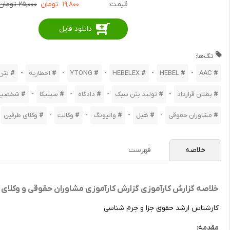
قیمت:
۱۹,۸۰۰
تومان
۲۵,۰۰۰ تومان
دانلود فایل
تگ‌ها:
-
-
-
-
-
AAC
HEBEL
HEBELEX
YTONG
اخطاریه
بتن
-
-
-
-
بطلان قرارداد
تولید بتن سبک
دادگاه
سیلیکا
شخصیت
-
-
-
-
مشاوران حقوقی
هبل
واتیونگ
وکالت
وکلای طرفین
خلاصه
فهرست
خلاصه گزارش کارآموزی گزارش کارآموزی مشاوران حقوقی و وکلای 
کارشناس ارشد حقوق جزا و جرم شناسی
مقدمه: