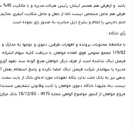
باشد. و
ختم دادرسی را اعلام و بشرح ذیل مبادرت به صدور رای نموده است.
رأی دادگاه :
با ملاحظه محتویات پرونده و اظهارات طرفین دعوی و توجها به مدارک
1/9/82 مجمع عمومی فوق العاده خواهان با دریافت کلیه سهام الش
فیصل تباک نداشته است از طرف دیگر خواهان هیچ گونه سند تعهد آوری ر
مدیره یا سهامدار شرکت فیصل تباک امضا نکرده و پاسخ استعلام بعمل آم
بدهی نیز به بانک ملت ندارد بلکه تعهدات مورد ادعای بانک از بابت سمت 
خروج خواهان از کشور موضوع گواهی شماره 4975 – 18/12/83 بانک مرکزی صادر و اعلام می دارد.