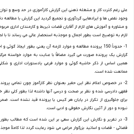
علی رغم کثرت کار و مشغله ذهنی این گزارش کارآموزی در حد وسع و توان ا
وجود نقص ها و ایرادهایی گردآوری و تجمیع گردید این گزارش با مطالعه د
و مشاوره و آموزش های لازم از آقایان قضات ذیربط و کارمندان اداری مربو
لازم به توضیح است بطور اجمال و موجذبه استحضار عالی می رساند تا با لط
1- حدوداً 150 پرونده مطالعه و موارد لازمه آن یعنی بطور ایجا
گزارش یک پرونده صورت می گیرد مضافاً با عنایت به موارد خواسته مرک
همین اساس از ذکر حاشیه گوئی و موارد فرعی یادستورات اداری و شکلی
ممانعت شده است.
2- در خصوص اعلام نظر این حقیر بعنوان نظر کارآموز چون تمامی پرون
فقهی دادرسی شده و نظر بر صحت و درسی آنها داشته لذا بطور کلی نظر خوی
برای جلوگیری از تکرار در پایان هر کیس یا پرونده قید نشده است. ضمن 
نبوده و دور از آئین نگارش حقوقی و ادبی است.
3- در تقریر و نگارش این گزارش سعی بر این شده است که مطالب بطور
قضائی - قضات و اساتید بزرگوار مراعی می شود رعایت گردد لذا کاملاً موجذ و 