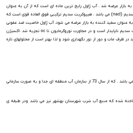
به بازار عرضه شد . آب ژاول رایج ترین ماده ای است که از آن به عنوان
سفید کننده استفاده می شود . عامل اصلی و شور در آب ژاول عیپوکلریت سدیم (nacl) می باشد ، هیپوکریت سدیم ترکیبی فوق العاده قوی است که
 نام های مختلف به عنوان سفید کننده به بازار عرضه می شود، آب ژاول خاصیت ضد عفونی
کنندگی د اشته زیرا یک سفید کننده کلر دار می باشد . محلول هیپوکلریت سدیم ناپایدار است و در مجاورت نوروگرمایون تا oc تجزیه شد ،اکسیژن
در ظرف مات و دور از نور نگهداری شود و لذا بهتر است از محلولهای تازه
اداره آب و فاضلاب بهشهر که زیر مجموعه آب و فاضلاب استان مازندران می باشد . که از سال 73 از سازمان آب منطقه ای جدا و به صورت سازمانی
 ساخته شده که منبع آب شرب شهرستان بهشهر نیز می باشد ودر طبقه ی