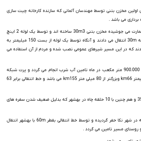
خت کارخانه چیت سازی اولین مخزن بتنی توسط مهندسان آلمانی که سازنده کارخانه چیت سازی
رداری می باشد .
همین مهندسان آلمانی دروسط ساختمان آب چشمه عمارت که در وسط عمارت می جوشیده مخزن بتنی 30m3 ساخته اند و توسط یک لوله 2 اینچ
بصورت ثقلی آب را به مخزن بتنی ساخته شده در همان محوطه در فاصله 30m انتقال می دادند و آنگاه توسط یک لوله از بست 150 میلیمتر به
متری می باشد انتقال می دادند که در این مسیر شیرهای عمومی نصب شده و مردم از آن استفاده می
شهر بهشهر هم اکنون با اشتراک حدود 22000 مشترک و تولید آبی حدود 900.000 متر مکعب در ماه تامین آب شرب انجام می گردد و پرت شبکه
حدود 28% می باشد و طول شبکه آبرسانی بهشهر با شبکه کمتر از 80 میلیمتر km66 وبزرگتر از 80 میلی متر km155 می باشد و خط انتقالی برابر 63
هم اکنون تامین آب شرب بهشهر بدلیل کاهش دبی چشمه در حدود 35lit/s و هم چنین با 10 حلقه چاه در بهشهر که بدلیل ضعیف شدن سفره های
در نتیجه تامین آب شرب هم اکنون 50% درصد آن توسط 5 حلقه چاه که در شهر نکا حفر گردیده و توسط خط انتقالی بقطر 60m با بهشهر انتقال
 روستای مسیر تامین می گردد .