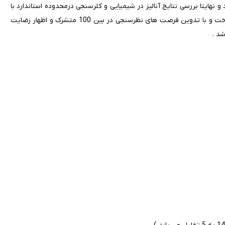
و نهایتا بررسی نتایج آنالیز در شیمیایی و کلرسنجی درمحدوده استاندارد با
تعیین کلر فعال و سود اضافی نگرانی درخصوص افزایش Na+ را مرتفع ساخت و با تدوین فرصت های نظرسنجی در بین 100 متشرک و اظهار رضایت
د .