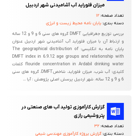
میزان فلوراید آب آشامیدنی شهر اردبیل
تعداد صفحه:
۱۲
دسته بندی:
پایان نامه محیط زیست و انرژی
بررسی توزیع جغرافیایی DMFT گروه های سنی 6 و 9 و 12 ساله
و ارتباط آن با میزان فلوراید آب آشامیدنی شهر اردبیل عنوان
پایان نامه به انگلیسی: The geographical distribution of
DMFT index in 6.9.12 age groups and relationship with
flouride concentration in Ardabil drinking water کلمات
کلیدی: آب شرب، میزان فلوراید، شاخصDMFT، گروه های سنی
6 و 9 و 12 ساله، شهر اردبیل پرسش اصلی پژوهش : آیا ...
گزارش کارآموزی تولید آب های صنعتی در
پتروشیمی رازی
تعداد صفحه:
۳۲
دسته بندی:
گزارش پروژه کارآموزی مهندسی شیمی