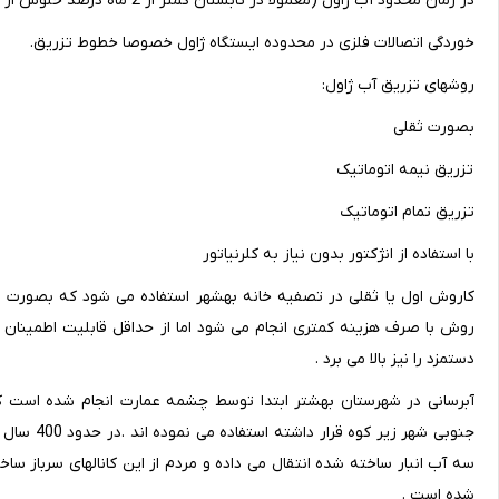
در زمان محدود آب ژاول (معمولا در تابستان کمتر از 2 ماه درصد خلوس از 14 به 5 تقلیل می یابد )
خوردگی اتصالات فلزی در محدوده ایستگاه ژاول خصوصا خطوط تزریق.
روشهای تزریق آب ژاول:
بصورت ثقلی
تزریق نیمه اتوماتیک
تزریق تمام اتوماتیک
با استفاده از انژکتور بدون نیاز به کلرنیاتور
کاروش اول یا ثقلی در تصفیه خانه بهشهر استفاده می شود که بصورت دس
روش با صرف هزینه کمتری انجام می شود اما از حداقل قابلیت اطمینان بر
دستمزد را نیز بالا می برد .
آبرسانی در شهرستان بهشتر ابتدا توسط چشمه عمارت انجام شده است
جنوبی شهر
سه آب انبار ساخته شده انتقال می داده و مردم از این کانالهای سرباز سا
شده است .