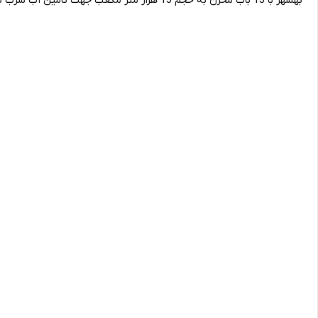
بهشهر با 13 باب مخزن به حجم 15 هزار متر مکعب جهت تامین آب شرب شهر تامین می شود .