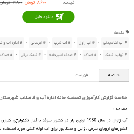
قیمت:
۸,۶۰۰
تومان
۱۳,۸۰۰ تومان
دانلود فایل
تگ‌ها:
-
-
-
-
آب آشامیدنی
آب ژاول
آب شرب
آبرسانی
اداره آب و ف
-
-
-
-
تولید فندک
فندک
فندک آشپزخانه
فندک برقی
فندک 
خلاصه
فهرست
خلاصه گزارش کارآموزی تصفیه خانه اداره آب و فاضلاب شهرستان
مقدمه :
آب ژاوال در سال 1950 اولین بار در کشور سوئد با آغاز ت
کشورهای اروپای شرقی ، ژاپن و سنگاپور برای آب لوله کشی مورد استفاده قر