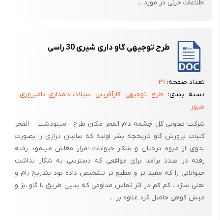
اطلاعات جزئی در مورد ...
آن دسته از تولید کنندگان اقدام به تولید محصول سالم و بهداشتی نموده و
از سایرین اعلام نمایند.
با توجه به بودن نرخ مواد اولیه و محاسبه قیمت تمام شده محصول تولیدی
طرح توجیهی گاو داری شیری 30 راسی
این سوال مطرح می باشد که درهمین بازار عده ای سودجو چگونه محصولی
تولید می نماید که قیمت آن بسیار پایین تر از نرخ مصوب می باشد.
تعداد صفحه:
۳۱
عدم ارائه تسهیلات مالی اداری و قانونی وارد نمودن دستگاه های جدید به
دسته بندی:
طرح توجیهی کارآفرینی شیلات-دامداری-دامپروری-
جای وسایل فرسوده قدیمی یا لوازم یدکی آنها
طیور
تکنولوژی تولید همبرگر
شرکت تعاونی گل چشمه دام القجر مکان طرح : مینودشت – القجر
همبرگر با محصولات چرخ شده تحت عنوان patries شناخته شده علاوه براین
کلیات پرورش گاو تاریخچه بشر اولیه که سالیان درازی را بصورت
بعد این گونه از محصولات همبرگر نیز می گویند معروفترین برگر از گوشت گاو
بدوی از میوه درختان و شکار حیوانات امرار معاش مینمود رفته
تهیه شده که اصطلاحاً به آن همبرگر می گویند. به طور کلی درکشورهای
رفته در صدد برآمد برای مواقعی که دسترسی به شکار نداشت
مختلف من جمله ایران طی تکنولوژی خاصی گوشت چرخ شده را همراه با برخی
حیواناتی را که مفید تر و مطیع تر تشخیص داده بود بتدریج رام و
افزودنیها مخلوط کرده پس از شکل دهی وبسته بندی بصورت منجمد عرضه
اهلی سازد . کم کم در اثر تماس مداومی که بدین طریق با گاو ،بز و
می نماید. براساس استاندارد ایران دو نوع همبرگر تولید می شود
میش کوهی حاصل کرد علاوه بر ...
همبرگر معمولی که باید حداقل 30 درصد گوشت داشته باشد