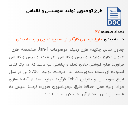
یاسالن انجماد که دارای برودت 40- الی 35- درجه سانتی گراد است روانه می
طرح توجیهی تولید سوسیس و کالباس
گردد. تا اینکه منجمد گردیده بروردت آنها به 18- درجه سانتی گراد برسد پس
از انجماد همبرگر ها درون کارتن های با ظرفیت 9 ، 10، 12، 18 کیلویی بسته
بندی می شوند و تازمان مصرف در سردخانه های با دمای 18- درجه سانتی گراد
تعداد صفحه:
۴۷
نگهداری می شوند.(3)
دسته بندی:
طرح توجیهی کارآفرینی صنایع غذایی و بسته بندی
جدول نتایج چکیده طرح ردیف موضوعات 1-Jan مشخصه طرح :
عنوان : طرح تولید سوسیس و کالباس تعریف : سوسیس و کالباس
فرآورده های گوشتی حاوی نمک و چاشنی می باشد که در یک لفاف
استوانه ای بسته بندی شده اند . ظرفیت تولید : 2700 تن در سال
انواع سوسیس و کالباس 1-Feb فرآیند تولید :بعد از آماده سازی
مواد اولیه عمل اختلاط طبق فرمولاسیون صورت گرفته سپس به
قسمت پرکن و بعد از آن به بخش پخت یا دود ...