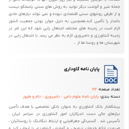
درمصرف ادویه جات باید به این نکته توجه نمود که ان دسته که منشأ خاکی
جمله شیر و گوشت دیگر تولید به روش های سنتی پاسخگو نیست
یا زمینی دارند آلودگی میکروبی دارند که این آلودگی می تواند باعث فساد
و از طرفی روشهای سنتی اقتصادی نبوده و نمی تواند نیازهای مادی
محصول شود درنتیجه ضروری است که ازنوع استریل ادویه جات استفاده
دامدار را تآمین کند.همچنین به دلیل جوان بودن جمعیت کشور
نمود.
لازم است در زمینه های مختلف اشتغال زایی شود که این امر در
زمینه کشاورزی و دامپروری لازم به نظر می رسد. با اشتغال زایی در
ازجمله ادویه جات مورد استفاده می توان زیره سیاه، زیره سبز، پیاز، سیر،
شهرستان ها و روستا ها از ...
زنجبیل ، تخم رازیانه، رازیانه رومی، تخم گشنیز ، تخم کرفس ، تخم شوید،
آویشن،
نعناع مرزه، مرزنگوش ، ریحان، ترخون ، برگ بو، زردچوبه، پورد کاری، فلفل،
سماق ، فلفل قرمز، فلفل فرنگی ، پایریکا، فلفل سیاه و سفید، جوزهندی دارچین
پایان نامه گاوداری
، هل ، دانه خردل، خولبخان ، میخک ، اشاره نمود.
روش تولید همبرگر
تعداد صفحه:
۱۹۲
جهت تهیه همبرگر درکارخانجات معمولاً از لاشه های گاو و با توجه به کمبود
دسته بندی:
پایان نامه علوم دامی - دامپروری - دام و طیور
گوشت تازه به طور کلی یا کمبود فعلی گوشت تازه اکثراً از لاشه های تازه یخ
پیشگفتار بانک کشاورزی به عنوان بانکی تخصصی با هدف تأمین
زده استفاده می شود جهت استخوان گیری لاشه های منجمد گاو بایستی ابتدا
نیازهای مالی دست اندرکاران امور کشاورزی در سراسر ایران ،
دیفراست شوند روشهای متعددی جهت این منظور پیشنهاد شده است که
تأسیس شد . گستردگی جغرافیایی و ارتباط تنگاتنگ با روستائیان ،
مطلوبترین و عملی ترین آنها یعنی نگهداری لاشه های منجمد دردمای 16-15
ضرورت ارائه خدمات ترویجی و آموزش کشاورزی را ایجاب کرد و