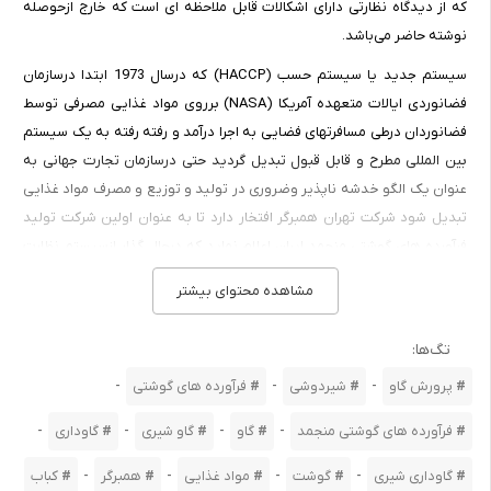
که از دیدگاه نظارتی دارای اشکالات قابل ملاحظه ای است که خارج ازحوصله
نوشته حاضر می‌باشد.
سیستم جدید یا سیستم حسب (HACCP) که درسال 1973 ابتدا درسازمان
فضانوردی ایالات متعهده آمریکا (NASA) برروی مواد غذایی مصرفی توسط
فضانوردان درطی مسافرتهای فضایی به اجرا درآمد و رفته رفته به یک سیستم
بین المللی مطرح و قابل قبول تبدیل گردید حتی درسازمان تجارت جهانی به
عنوان یک الگو خدشه ناپذیر وضروری در تولید و توزیع و مصرف مواد غذایی
تبدیل شود شرکت تهران همبرگر افتخار دارد تا به عنوان اولین شرکت تولید
فرآورده های گوشتی منجمد ایران اعلام نماید که درحال گذار ازسیستم نظارت
قدیمی به سیستم نظارت بهداشتی نو و براساس معیارهای بین المللی و
مشاهده محتوای بیشتر
پیشرفته HACCP می باشد و دراین مورد تحقیقات منظمی را شروع نموده که
حاصل آن ارائه کتابچه های درزمینه مورد بحث است که با بهره گیری از نظرات
تگ‌ها:
استاتید مجرب دانشگاه و منابع داخلی و خارجی تهیه شده و با جدیت تا اجرای
-
-
-
پرورش گاو
شیردوشی
فرآورده های گوشتی
کامل سیستم HACCP به پیش می رود.
کادر اداری و اجرائی این شرکت شامل
-
-
-
-
فرآورده های گوشتی منجمد
گاو
گاو شیری
گاوداری
1-هیئت مدیره 2-مدیر عامل 3-مدیریت بهداشتی 4-مدیریت اداری و
-
-
-
-
گاوداری شیری
گوشت
مواد غذایی
همبرگر
کباب