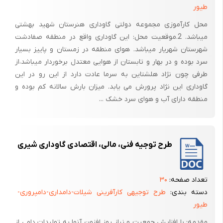
طیور
6-نمک طعام
محل کارآموزی مجموعه دولتی گاوداری هنرستان شهید بهشتی
این ماده از مواد عمل آورنده فرآورده های گوشتی محسوب می شود که
میباشد. 2.موقعیت محل: این گاوداری واقع در منطقه صفادشت
دراستخراج پروتئین های میوفیبریلی گوشت به عنوان یک امولسیفایراست
شهرستان شهریار میباشد. هوای منطقه در زمستان و پاییز بسیار
درخمیر فرآورده های گوشتی نقش دارد بنابراین هرچقدر نمک بیشتر باشد
سرد بوده و در بهار و تابستان از هوایی معتدل برخوردار میباشد،‌از
طرفی چون نژاد هلشتاین به سرما عادت دارد از این رو در این
پروتئین های میوفیبریلی بیشتری ازگوشت استخراج می شود ولی درصنعت
گاوداری این نژاد پرورش می یابد. میزان بارش سالانه کم بوده و
اینکار به دو دلیل با مشکل مواجه است :
منطقه دارای آب و هوای سرد خشک ...
باعث شورشدن محصول می شود
ازنظر اقتصادی مقرون به صرفه نیست .
7-ادویه جات و چاشنی ها
طرح توجیه فنی، مالی، اقتصادی گاوداری شیری
این گروه بهترین ترکیبات ایجاد طعم درفرآورده های گوشتی است که
اولاً : باعث اصلاح دربهبود طعم محصول می شود.
تعداد صفحه:
۳۰
دسته بندی:
طرح توجیهی کارآفرینی شیلات-دامداری-دامپروری-
ثانیاً : دارای خاصیت باکتریواستاتیکی هستند.
طیور
ثالثاً : دارای خاصیت آنتی اکسیدانی هستند.
مقدمه: با افزایش جمعیت و نیاز روز افزون آنها به تولیدات دامی از