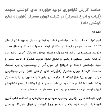
خلاصه گزارش کارآموزی تولید فرآورده های گوشتی منجمد
(کباب و انواع همبرگر) در شرکت تهران همبرگر (فرآورده های
گوشتی مام)
مقدمه :
این شرکت فعالیت خود را براساس قواعد و قوانین نظارتی و بهداشتی از سال
1357 با جدیت شروع و ازجمله پیشگامان تولید همبرگر به سبک و سیاق جدید
(تولید صنعتی) می باشد که مدارک و اسناد موجود نمایانگر آن می باشد این
کارخانه نقش بسزایی درتغییر و تحول نحوه تولید همبرگر از حالت سنتی و
غیره بهداشتی داشته و درواقع می توان آنرا از پیشکسوتان این صنعت
دانست کارخانه تهران همبرگر (فرآورده های گوشتی مام) ازنظر جغرافیایی
درغرب تهران بزرگ تراز گرفته به دیگر سخن اولین کارخانه تهرانی تولید همبرگر
و کباب لقمه با نشان استاندارد می باشد محل دقیق کارخانه کیلومتر 17-اتوبان
تهران کرج-بین جاده مخصوص و اتوبان –خیابان داروپخش است.
این کارخانه دارای بهترین وسایلی برودتی و سرمایشی و دستگاه قالب گیری
اتوماتیک، نیمه اتوماتیک و میکسر چرخ گوشت و تونل شیرینگ و سایر