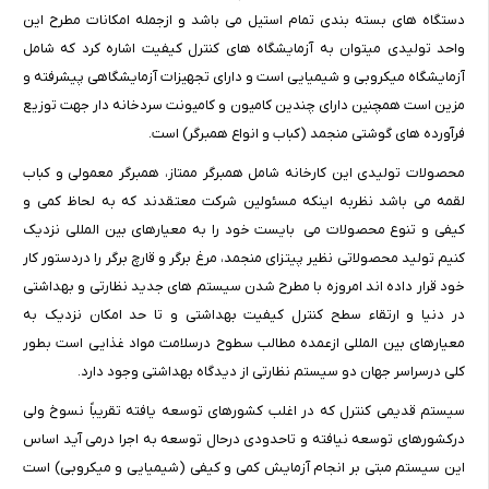
دستگاه های بسته بندی تمام استیل می باشد و ازجمله امکانات مطرح این
واحد تولیدی میتوان به آزمایشگاه های کنترل کیفیت اشاره کرد که شامل
آزمایشگاه میکروبی و شیمیایی است و دارای تجهیزات آزمایشگاهی پیشرفته و
مزین است همچنین دارای چندین کامیون و کامیونت سردخانه دار جهت توزیع
فرآورده های گوشتی منجمد (کباب و انواع همبرگر) است.
محصولات تولیدی این کارخانه شامل همبرگر ممتاز، همبرگر معمولی و کباب
لقمه می باشد نظربه اینکه مسئولین شرکت معتقدند که به لحاظ کمی و
کیفی و تنوع محصولات می بایست خود را به معیارهای بین المللی نزدیک
کنیم تولید محصولاتی نظیر پیتزای منجمد، مرغ برگر و قارچ برگر را دردستور کار
خود قرار داده اند امروزه با مطرح شدن سیستم های جدید نظارتی و بهداشتی
در دنیا و ارتقاء سطح کنترل کیفیت بهداشتی و تا حد امکان نزدیک به
معیارهای بین المللی ازعمده مطالب سطوح درسلامت مواد غذایی است بطور
کلی درسراسر جهان دو سیستم نظارتی از دیدگاه بهداشتی وجود دارد.
سیستم قدیمی کنترل که در اغلب کشورهای توسعه یافته تقریباً نسوخ ولی
درکشورهای توسعه نیافته و تاحدودی درحال توسعه به اجرا درمی آید اساس
این سیستم مبتی بر انجام آزمایش کمی و کیفی (شیمیایی و میکروبی) است