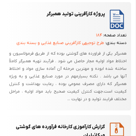
همبرگر ممتاز که باید حداقل 60 درصد گوشت داشته باشد.
پروژه کارآفرینی تولید همبرگر
طبق استاندارد اضافه کردن سایر ضمایم خوراکی لاشه دام مثل گوشت کله یا
بناگوش درتهیه همبرگر ممنوع است ولی از آنجائیکه کنترل خاصی برروی این
مواد وجود ندارد متأسفانه برخی از کارخانجات جهت کاهش قیمت تمام شده از
تعداد صفحه:
۱۸۴
این گوشت ها استفاده می کنند. (3)
دسته بندی:
طرح توجیهی کارآفرینی صنایع غذایی و بسته بندی
مواد اولیه
همبرگر یکی از فراورده های گوشتی بوده که از طریق فرمولاسیون و
اختلاط مواد اولیه مجار حاصل می شود . فرآیند تهیه همبرگر کاملاً
1-گوشت
ساخته شده ابوده و مهترین مرحله آن آماده سازی مواد و اختلاط
گوشت پایه اصلی تهیه همبرگر است که گوشت مورد استفاده می تواند از
آنها می باشد . نکته بسیارمهم در مورد صنایع غذایی و به ویژه
قسمت های مختلف بدن دام باشد نوع گوشت و مقدار چربی درتعیین کیفیت
همبرگر که دارای مصرف عمومی بوده ، رعایت بهداشت و کنترل
محصول نهایی بسیار حائز اهمیت است درتهیه همبرگر بیشتر از گوشت قلوه
کیفیت است.جهت کنترل کیفیت صحیح باید مواد اولیه ، مراحل
گاه سردست و گردن که کیفیت بهتری دارند نیز مصرف می شود برخی
مختلف فرایند تولید و در نهایت ...
کارخانجات جهت بهبود کیفیت نهایی از مخلوط 50% گوشت تازه گاو و 50%
گوشت منجمد استفاده می نماید.
2-چربی
گزارش کارآموزی کارخانه فرآورده‌ های گوشتی
میکائیلیان
چربی اثر زیادی درکیفیت محصول نهایی دارد زیرا اگر مقدار چربی به مقدار