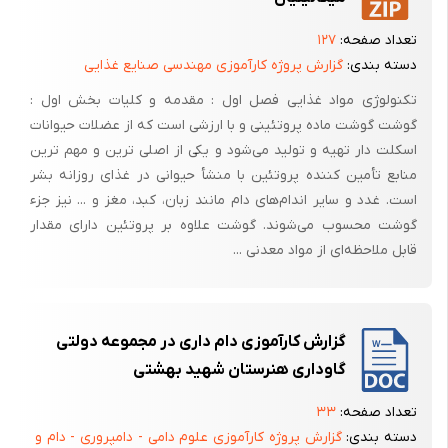
فرمول نهایی نباشد همبرگر کمی خشک و فاقد رطوبت مطلوب خواهد بود.
تعداد صفحه:
۱۲۷
3-پیاز
دسته بندی:
گزارش پروژه کارآموزی مهندسی صنایع غذایی
پیاز فیزیکی از مواد اولیه اصلی مورد استفاده درتهیه همبرگر می باشد از
تکنولوژی مواد غذایی فصل اول : مقدمه و کلیات بخش اول :
آنجائیکه پیازتازه تا حدود 90% آب دارد بنابراین باید درتنظیم رطوبت نهایی
گوشت گوشت ماده پروتئینی و با ارزشی است که از عضلات حیوانات
محصول مقدار آب موجود در پیاز را در نظر گرفت پیاز به عنوان طعم دهنده و
اسکلت دار تهیه و تولید می‌شود و یکی از اصلی ترین و مهم ترین
پوشاننده طعم های نامطلوب همچنین ایجاد بافتی ترد و آبدار درمحصول
منابع تأمین کننده پروتئین با منشأ حیوانی در غذای روزانه بشر
نقش ویژه ای دارد.
است. غدد و سایر اندام‌های دام مانند زبان، کبد، مغز و ... نیز جزء
گوشت محسوب می‌شوند. گوشت علاوه بر پروتئین دارای مقدار
4-سویا
قابل ملاحظه‌ای از مواد معدنی ...
سویا با جذب 5/1 تا 5/2 برابر خود آب باعث افزایش بازدهی محصول نهایی
شده همچنین به آبدار بودن و ترد شدن محصول نیز کمک می کند اضافه
کردن بیش از حد سویا باعث تیره شدن رنگ محصول خواهد بود.
گزارش کارآموزی دام داری در مجموعه دولتی
5-افزودنیهای دیگر
گاوداری هنرستان شهید بهشتی
از دیگر افزودنیهایی که درتهیه همبرگر ممکن است استفاده شود میتوان به
تعداد صفحه:
۳۳
آرد سوخاری آرد گلوتن اشاره نمود این مواد به دلیل افزایش قدرت جذب آب
دسته بندی:
گزارش پروژه کارآموزی علوم دامی - دامپروری - دام و
باعث کاهش قیمت تمام شده محصول گردند.