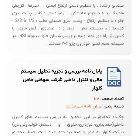
صندلی راننده : با تنظیم دستی ارتفاع ایمنی : · سپرها : تزریقی
همرنگ بدنه با چراغ مه شکن · ترمز دستی : کابلی پشت سری
جلو : با تنظیم ارتفاع · پشت سری صندلی عقب : 1/3 & 2/3 ·
کمربند : با سیستم کش · درها و در صندوق : قفل مرکزی با
کنترل از راه دور نده اولیه برای سرنشینان جلو سیستم BSI : در
سیستم سیم کشی خودروی پژو ۲۰۶ همانند ...
پایان نامه بررسی و تجزیه تحلیل سیستم
مالی و کنترل داخلی شرکت سهامی خاص
گلهار
تعداد صفحه:
۱۰۸
دسته بندی:
پایان نامه حسابداری
چکیده تحقیق در این تحقیق به بررسی سیستم های کنترل
داخلی(حسابداری-انبارداری-حقوق و دستمزد-تولیدوفروش)
شرکت گلهار به طور خلاصه پرداخته شده است. هدف تحقیق