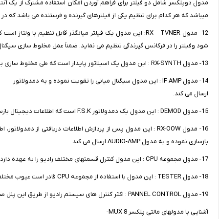
مدول دوپلکسر شامل دو فیلتر برای فراهم آوردن امکان استفاده مشترک از یک آنتن 
میباشد که هر کدام برای تنظیم یکی از فیلترهای گیرنده و فرستنده می باشد که د
شود وفیلتر را در فرکانس گیرندگی تنظیم می نماید. ضمناَ عمل مخلوط سازی سیگنال 
13- مدول RX-SYNTH : این مدول یک اسیلاتور پایدار است که طی مخلوط سازی با سیگنال دریافتی اطلاعات را به فرکانس میانی (IF) منتقل می نماید .
14- مدول IF AMP : این مدول سیگنال میانی را تقویت نموده و به دمدولاتور
ارسال می کند.
15- مدول DEMOD : این مدول یک دمدولاتور F.S.K است که اطلاعات دیجیتال بازسازی شده را به مدول RX – OW ارسال می کند .
بازسازی نموده و به مدول AUDIO-AMP ارسال می کند .
17- مدول مجموعه CPU : این مدول کنترل قسمتهای مختلف رادیو را به عهده دارد .
18- مدول TESTER : این مدول با استفاده از مجموعه CPU قادر است عیوب مختلف رادیو را آشکار نماید .
19- مدول PANNEL CONTROL : اکثر کنترل های سیستم رادیو از طریق این پنل صورت می پذیرد.
آشنایی با مدولهای مالتی پلکسر 8 MUX-