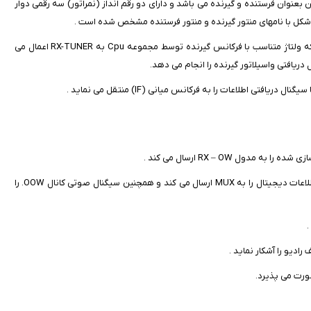
بعنوان فرستنده و گیرنده می باشد و دارای دو رقم انداز (نمراتور) سه رقمی دوار
ر شکل با نامهای منتور گیرنده و منتور فرستنده مشخص شده است .
12- مدول RX – TVNER: این مدول یک فیلتر میانگذر قابل تنظیم با ولتاژ است که ولتاژ متناسب با فرکانس گیرنده توسط مجموعه Cpu به RX-TUNER اعمال می
دریافتی واسیلاتور گیرنده را انجام می دهد.
16- مدول RX-OOW : این مدول پس از پردازش اطلاعات دریافتی از دمدولاتور، اطلاعات دیجیتال را به MUX ارسال می کند و همچنین سیگنال صوتی کانال OOW. را