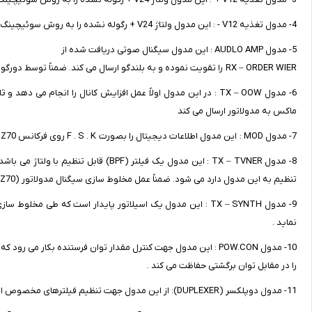
4- مدول تغذیه V12 - : این مدول ولتاژ V24 + رگوله نشده را به روش سوئیچینگ به ولتاژ رگوله شده ی V12 - تبدیل می کند .
5- مدول AUDLO AMP : این مدول سیگنال صوتی دریافت شده از
RX – ORDER WIER را تقویت نموده و به بلندگو ارسال می کند. ضمناً توسط دورگولاتور خطی ولتاژهای V5 ± را از تغنیه های V12± می سازد .
6- مدول TX – OOW : در این مدول اولاً عمل افزایش کانال را انجام م
ماکس به مدولاتور ارسال می کند
7- مدول MOD : این مدول اطلاعات دیجیتال را بصورت F . S . K روی فرکانس MHZ70 مدوله کرده و به مدول TX – TVNER ارسال می کند .
تنظیم به این مدول دارد می شود. ضمناً عمل مخلوط سازی سیگنال مدولاتور (MHZ70) باسیگنال اسیلاتور محلی فرستنده ( سینتی سایزر TX) را انجام می دهد .
9- مدول TX – SYNTH : این مدول یک اسیلاتور پایدار است که طی 
نماید .
را در مقابل توان برگشتی حفاظت می کند .
11- مدول دوپلکسر (DUPLEXER): از این مدول جهت تنظیم فیلترهای مخصوص امواج گیرنده و فرستنده استفاده می شود .