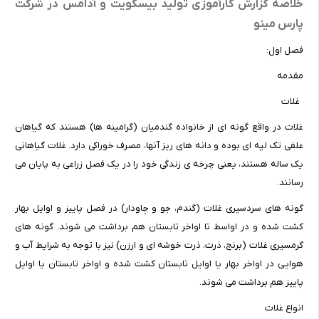
خلاصه گزارش کارآموزی تولید بیسکویت و آدامس در شرکت
پارس مینو
فصل اول:
مقدمه
غلات
غلات در واقع گونه ای از خانواده گندمیان (گرامینه ها) هستند که گیاهان
علفی تک لپه ای بوده و دانه های ریز آنها، مصرف خوراکی دارد. غلات گیاهانی
یک ساله هستند، یعنی چرخه ی زندگی خود را در یک فصل زراعی به پایان می
رسانند.
گونه های سردسیری غلات (گندم، جو و چاودار) در فصل پاییز و اوایل بهار
کشت شده و در اواسط تا اواخر تابستان هم برداشت می شوند. گونه های
گرمسیری غلات (برنج، ذرت، ذرت خوشه ای و ارزن) نیز با توجه به شرایط آب و
هوایی در اواخر بهار یا اوایل تابستان کشت شده و اواخر تابستان یا اوایل
پاییز هم برداشت می شوند.
انواع غلات