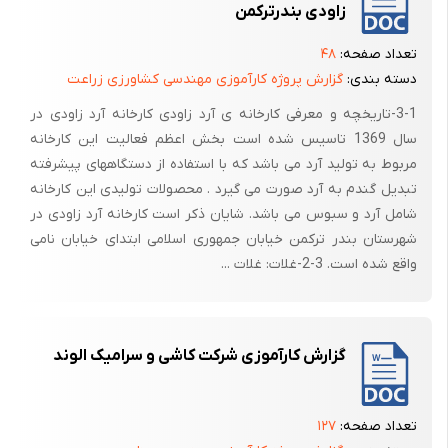
ظرفیت این کارخانه برای تولید آدامس به طور متوسط 18 وان پلاستیکی در
زاودی بندرترکمن
روز است که تولید و اندازه‌ی طعم‌ها بسته به فصل و تقاضای مشتری قابل
تعداد صفحه:
۴۸
تغییر است.
دسته بندی:
گزارش پروژه کارآموزی مهندسی کشاورزی زراعت
3-1-تاریخچه و معرفی کارخانه ی آرد زاودی کارخانه آرد زاودی در
سال 1369 تاسیس شده است بخش اعظم فعالیت این کارخانه
مربوط به تولید آرد می باشد که با استفاده از دستگاههای پیشرفته
ظرفیت تولید بیسکویت:
تبدیل گندم به آرد صورت می گیرد . محصولات تولیدی این کارخانه
ساخت و بسته بندی بیسکوییت د رکارخانه مینو در 3 طبقه انجام می گیرد در
شامل آرد و سبوس می باشد. شایان ذکر است کارخانه آرد زاودی در
طبقه سوم 3 سیلو قرار دارد که ظرفیت هر سیلو 33 تن می باشد که در 2 تا از
شهرستان بندر ترکمن خیابان جمهوری اسلامی ابتدای خیابان نامی
سیلوها حاوی آرد ستاره و دیگری حاوی آرد نان می باشند (ارد ستاره برای تردی
واقع شده است. 3-2-غلات: غلات ...
و پتی مانژ و ارد نان برا نارگیلی )
فصل دوم:
مواد اولیه مورد استفاده:
گزارش کارآموزی شرکت کاشی و سرامیک الوند
مواد اولیه آدامس:
تعداد صفحه:
۱۲۷
شکر، بیس، گلوکز، اسانس، اسید، تیتانیوم دی اکساید، پودر کارنوباواکس