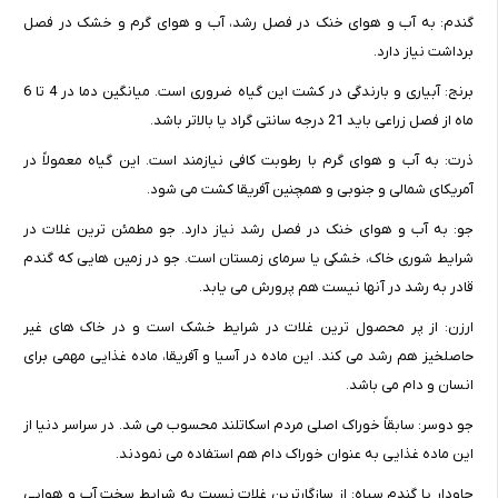
گندم: به آب و هوای خنک در فصل رشد، آب و هوای گرم و خشک در فصل
برداشت نیاز دارد.
برنج: آبیاری و بارندگی در کشت این گیاه ضروری است. میانگین دما در 4 تا 6
ماه از فصل زراعی باید 21 درجه سانتی گراد یا بالاتر باشد.
ذرت: به آب و هوای گرم با رطوبت کافی نیازمند است. این گیاه معمولاً در
آمریکای شمالی و جنوبی و همچنین آفریقا کشت می شود.
جو: به آب و هوای خنک در فصل رشد نیاز دارد. جو مطمئن ترین غلات در
شرایط شوری خاک، خشکی یا سرمای زمستان است. جو در زمین هایی که گندم
قادر به رشد در آنها نیست هم پرورش می یابد.
ارزن: از پر محصول ترین غلات در شرایط خشک است و در خاک های غیر
حاصلخیز هم رشد می کند. این ماده در آسیا و آفریقا، ماده غذایی مهمی برای
انسان و دام می باشد.
جو دوسر: سابقاً خوراک اصلی مردم اسکاتلند محسوب می شد. در سراسر دنیا از
این ماده غذایی به عنوان خوراک دام هم استفاده می نمودند.
چاودار یا گندم سیاه: از سازگارترین غلات نسبت به شرایط سخت آب و هوایی