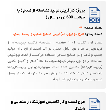
آب نمود.
گندم به عنوان غله ای سازگار، عمدتاً در زمین های چمن طبیعی و همچنین در
پروژه کارآفرینی تولید نشاسته از گندم ( با
مناطقی که آب و هوا برای کشت ذرت مناسب نیست، به عمل می آید. گندم از
ظرفیت 600 تن در سال )
غلاتی است که در نواحی سرد هم کشت می شود. این غله در سراسر جهان در
تعداد صفحه:
۳۹
فصول مختلفی کشت می شود، به طوریکه در هر ماه از سال، گندم در یکی از
دسته بندی:
طرح توجیهی کارآفرینی صنایع غذایی و بسته بندی
نقاط جهان در حال برداشت می باشد.
فصل اول کلیات 1- 1 مقدمه : نشاسته ترکیب پیچیده‌ای از
ذرت هم به عنوان یک گیاه گرمسیری، در مناطقی که رطوبت و حرارت کافی در
کربوهیدرات‌ ها و غیر قابل انحلال در آب است. از آن برای تولید
فصل زراعت فراهم باشد، رشد می نماید.
چسب و کاغذ و در صنایع نساجی استفاده می‌کنند. از لحاظ بیوشیمی
مراحل رشد غلات
نشاسته از دو نوع پلیمر کربوهیدرات به نام آمیلاز و آمیلو پکتین
(پلی‌ساکاریدها) تشکیل شده است. مونومرهای این پلی‌ساکاریدها
جوانه زنی: این مرحله با نفوذ ریشه در پوست دانه و غشای تخمدان آغاز می
واحدهای گلوکز هستند که به روش سر به دم به یکدیگر وصل
شود. ریشه ی اولیه چندان پر پشت نیست، اما ریشه های ثانویه که شامل
شده و تشکیل پیوندهای آلفا 1 و 4 ...
ریشه های نا بجا هم می شود، در مراحل اولیه رشد به وجود خواهند آمد که
این ریشه های ثانویه قوی تر بوده و قدرت کافی برای نگه داشتن گیاه در خاک
را دارند.
طرح کسب و کار تاسیس آموزشگاه راهنمایی و
پنجه زنی: پس از آن که اولین برگ های گیاه سطح خاک را شکافت و ساقه
رانندگی
اصلی شروع به رشد نمود، مرحله پنجه زنی آغاز می گردد؛ یعنی جوانه های