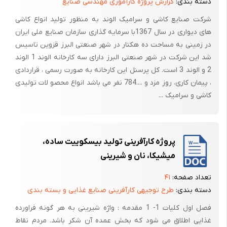
دسته بندی:
گزارش پروژه کارآموزی مهندسی صنایع
CMC
شرکت صنایع کاشی و سرامیک الوند به منظور تولید انواع کاشی
مواد اولیه بیسکویت:
های دیواری در سال 1367با سرمایه گذاری سازمان صنایع ملی ایران
بی کربنات امونیوم بی کربنات سدیم، تری فسفات ، ارد کیسه ای شکر کریستال
در زمینی به مساحت ده هکتار در شهر صنعتی البرز قزوین تاسیس
شکر اسیاب شده نمک نرم پودر مالت پودر کاکائو
شد این شرکت در شهر صنعتی البرز دارای سه کارخانه الوند 1 الوند
2 و الوند 3 است. کل پرسنل این کارخانه به صورت رسمی ، قراردادی
(شکر اسیاب شده فقط در خط تولید بیسکوییت نار گیلی استفاده می شود
، پیمان کاری، روز مزد و ....784 نفر می باشد انواع محصو لات تولیدی
خط تولید بیسکوئیت :
کاشی و سرامیک ...
ساخت و بسته بندی بیسکوییت د رکارخانه مینو در 3 طبقه انجام می گیرد در
طبقه سوم 3 سیلو قرار دارد که ظرفیت هر سیلو 33 تن می باشد که در 2 تا از
سیلوها حاوی آرد ستاره و دیگری حاوی آرد نان می باشند (ارد ستاره برای تردی
پروژه کارآفرینی تولید بیسکوییت ساده،
و پتی مانژ و ارد نان برا نارگیلی )
میشیکا، نان و شیرینی
تعداد صفحه:
۴۱
اسیاب بیسکوییت : در این مرحله تمامی ضایعات قابا مصرفی که به هر نحو
دسته بندی:
طرح توجیهی کارآفرینی صنایع غذایی و بسته بندی
به بالا فرستاده شوند پودر و آسیاب می شوند و داخل هر نوع خمیر مقداری از
فصل اول کلیات 1- 1 مقدمه : واژه شیرینی به هر گونه فراورده
انها استفاده می شود .
غذایی اطلاق می شود که بخش عمده آن شکر باشد. مردم نقاط