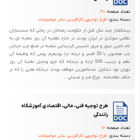
موجود در محل اتصال برگ های پایینی به ساقه، فعال شده و شروع به رشد
تعداد صفحه:
۳۰
می کنند.
دسته بندی:
طرح توجیهی کارآفرینی سایر موضوعات
تشکیل روزت: برگ های گیاه در فاصله ی دو مرحله پنجه زنی و ساقه رفتن رشد
پیشگفتار چند سال قبل از حکومت رضاخان در زمانی که مستشاران
نموده و بلند می شوند و مجموعه ای برگ را در ابتدای ساقه ایجاد می کنند.
نظامی سوئدی در ایران بودند در اداره نظمیه آن روز شعبه ای به
این مرحله را تشکیل روزت می نامند.
نام تامین عبور و مرور تاسیس گردیداین شعبه در ضلع چپ خیابان
باب همایون با 20 افسر و درجه درا یونیفرم پوش که وظیفه آن
ساقه رفتن: در این مرحله ساقه طویل می شود. در اوایل این مرحله، گل آذین
نظم و ترتیب 500 ارابه و درشکه که جزو وسایل نقلیه آن روز
هم تشکیل می شود.
تهران بود تشکیل شدمامورین موظف بودند درشکه هایی را که بر
تشکیل گل آذین: در این مرحله گل آذین بوته از داخل غلاف خارج می شود. گل
خلاف نظامنامه ، چراغ فنر و صندلی ...
کردن غلات معمولاً زمانی که گل آذین داخل غلاف است یا بلافاصله پس از
تشکیل گل آذین صورت می گیرد. گل های گیاهان خانواده گرامینه، به صورت
گروهی به وجود می آیند. منظور از گل آذین، آرایش گل یا طرز قرار گرفتن گل
طرح توجیه فنی، مالی، اقتصادی آموزشگاه
روی ساقه است. مجموع چند گلچه که روی محور گل آذین است را سنبلچه می
گویند.
رانندگی
میوه: زمانی که میوه می رسد، غشای تخمدان نازک شده و به پوست دانه می
تعداد صفحه:
۱۷
چسبد. این گونه میوه ها را گندمه گویند، مثل دانه گندم، ذرت و چاودار. دانه
دسته بندی:
طرح توجیهی کارآفرینی سایر موضوعات