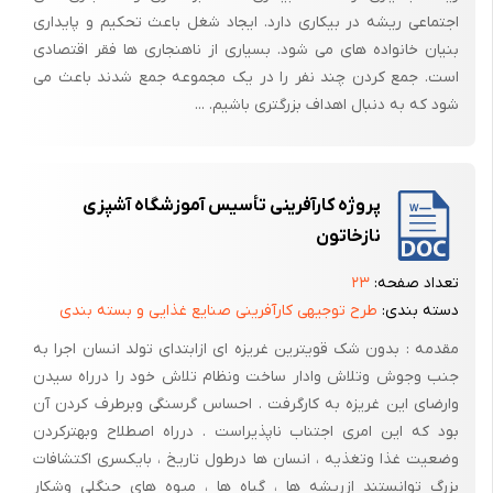
گوناگونی همچون استفاده از داس برای برداشت محصول استفاده می نمایند.
اجتماعی ریشه در بیکاری دارد. ایجاد شغل باعث تحکیم و پایداری
بنیان خانواده های می شود. بسیاری از ناهنجاری ها فقر اقتصادی
است. جمع کردن چند نفر را در یک مجموعه جمع شدند باعث می
تاریخچه
شود که به دنبال اهداف بزرگتری باشیم. ...
هزاران سال است که این گونه گیاهان، در تأمین غذای بشر نقش حیاتی ایفا
می کنند. باستان شناسان جوامع ابتدایی توانسته اند از ویرانه های قدیمی
مراکز سکونت انسان، دلایلی به دست آورند که نشان می دهد غلات در تمدن
پروژه کارآفرینی تأسیس آموزشگاه آشپزی
های اولیه بشری هم کشت می شده اند و برای مثال، گندم در سرزمین
نازخاتون
حاصلخیز بین النهرین به عمل می آمده است.
تعداد صفحه:
۲۳
بین النهرین امروزه بخش هایی از ترکیه، عراق، سوریه و ایران را تشکیل می
دسته بندی:
طرح توجیهی کارآفرینی صنایع غذایی و بسته بندی
دهد. شواهد به دست آمده نشان می دهد که در 16.000 تا 10.000 سال قبل
از میلاد، انسان ما قبل تاریخ در این ناحیه گندم تولید می کرده است.
مقدمه : بدون شک قویترین غریزه ای ازابتدای تولد انسان اجرا به
جنب وجوش وتلاش وادار ساخت ونظام تلاش خود را درراه سیدن
همچنین هر جا که جامعه ای تشکیل شده، یکی از انواع غلات در پیدایش آن
وارضای این غریزه به کارگرفت . احساس گرسنگی وبرطرف کردن آن
نقش داشته اند. مثلاً برنج در تشکیل جوامع نخستین کشور چین و ذرت هم
بود که این امری اجتناب ناپذیراست . درراه اصطلاح وبهترکردن
در تشکیل جوامع آفریقایی مؤثر بوده اند.
وضعیت غذا وتغذیه ، انسان ها درطول تاریخ ، بایکسری اکتشافات
تاریخچه کارخانه:
بزرگ توانستند ازریشه ها ، گیاه ها ، میوه های جنگلی وشکار