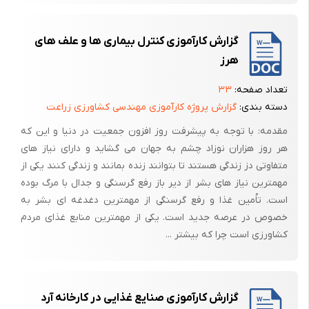
آزمایشگاه غذایی پارس مینو به صورت تخصصی با کادر مجرب و متبحر در دو
بخش میکروبیولوژی وشیمی وهمکاری در پروژه های تحقیقاتی دانشگاهی در
گزارش کارآموزی کنترل بیماری ها و علف های
زمینه های ذیل فعالیت می نماید .
هرز
1)آنالیز مواد اولیه مورد استفاده صنایع شیرینی و شکلات و غلات به تعداد 80
تعداد صفحه:
۳۳
نوع مانند : انواع آرد و بلغور ،انواع روغن و چربی ها ،شیرین کننده ها ،شیر و
دسته بندی:
گزارش پروژه کارآموزی مهندسی کشاورزی زراعت
فرآورده های آن ،آهن در غلات و شیر مواد بسته بندی و مواد افزودنی ها .
مقدمه: با توجه به پیشرفت روز افزون جمعیت در دنیا و این که
2)آنالیز محصولات شامل : انواع شکلات ،بیسکوییت و ویفر ،آدامس ،اسنک ها
هر روز هزاران نوزاد چشم به جهان می گشاید و دارای نیاز های
،آب میوه جات ،پودر ژله و کیک ،انواع رب ،ژله فرم دار ،شربت ها
متفاوتی دز زندگی هستند تا بتوانند زنده بمانند و زندگی کنند یکی از
،چای،عسل،نان،کیک و کلوچه ،ماکارونی،تافی وآبنبات و... به تعداد 28 محصول
مهمترین نیاز های بشر از دیر باز رفع گرسنگی و جدال با مرگ بوده
متفاوت .
است. تاُمین غذا و رفع گرسنگی از مهمترین دغدغه ای بشر به
خصوص در عرصه جدید است. یکی از مهمترین منابع غذای مردم
کشاورزی است چرا که بیشتر ...
ظرفیت خط تولید آدامس:
گزارش کارآموزی صنایع غذایی در کارخانه آرد