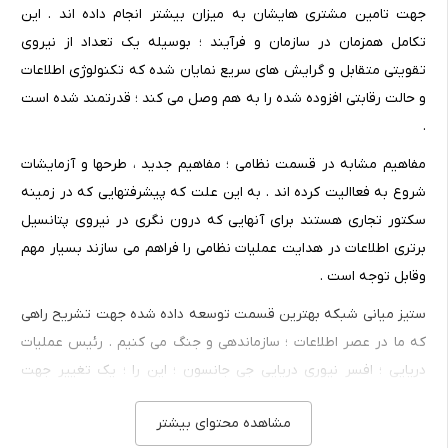
جهت تامین مشتری هایشان به میزان بیشتر انجام داده اند . این
تکامل همزمان در سازمان و فرآیند ؛ بوسیله یک تعداد از نیروی
تقویتی متقابل و گرایش های سریع نمایان شده که تکنولوژی اطلاعات
و حالت رقابتی افزوده شده را به هم وصل می کند ؛ قدرتمند شده است
.
مفاهیم مشابه در قسمت نظامی ؛ مفاهیم جدید ، طرحها و آزمایشات
شروع به فعاالیت کرده اند . به این علت که پیشرفتهایی که در زمینه
سکتور تجاری هستند برای آنهایی که درون نگری در نیروی پتانسیل
برتری اطلاعات در هدایت عملیات نظامی را فراهم می سازند بسیار مهم
وقابل توجه است .
ستیز میانی شبکه بهترین قسمت توسعه داده شده جهت تشریح راهی
که ما در عصر اطلاعات ؛ سازماندهی و جنگ می کنیم . رئیس عملیات
دریایی ؛ افسر نیوری دریایی جی جانسون ؛ این را ؛ یک تغییر جهت
اساسی از پایگاه ستیز میانی می نامد . NCW را به صورت یک مفهوم
مشاهده محتوای بیشتر
فعال برتری اطلاعاتی مربوط به عملیاتی که نیروی کار پیکار افزون شده