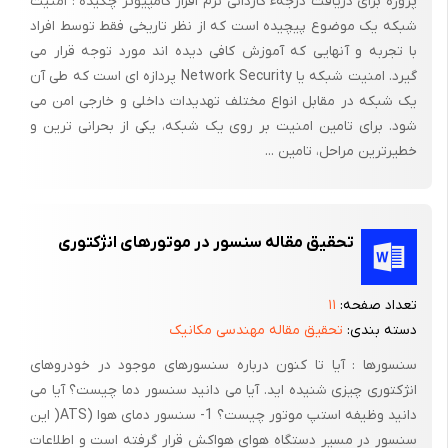
پروژه برای دریافت درجهء کاردانی نرم افزار کامپیوتر چکیده : امنیت
شبکه یک موضوع پیچیده است که از نظر تاریخی فقط توسط افراد
جنگ بیندازیم که تقریبا بطور وسیعی در طیف ماموریتی به کار برده
با تجربه و آنهایی که آموزش کافی دیده اند مورد توجه قرار می
می شوند ؛ آنگاه می بینیم که در غیر اینصورت فرد مجبور می شود
گیرد. امنیت شبکه یا Network Security پردازه ای است که طی آن
نتیجه گیری کند .
یک شبکه در مقابل انواع مختلف تهدیدات داخلی و خارجی امن می
برای مثال اصل تجاوز ( تهاجم ) برای عمل مقابل عکس العمل است و
شود. برای تامین امنیت بر روی یک شبکه، یکی از بحرانی ترین و
برای دستور دادن زمان ؛ مکان ؛ هدف ؛ شدت و سرعت عملیات می باشد
خطیرترین مراحل، تامین ...
. این در مورد تمام آگاهی پیکار ؛ سرعت دستور و پاسخ دهی است .
همانطور که بعدا در این مقاله نشان داده می شود ؛ کاربرد مفاهیم
NCW پتانسیل عظیمی برای بهبود قدرت ما در بدست آوردن آگاهی
تحقیق مقاله سنسور در موتورهای انژکتوری
پیکار ؛ سرعت دستور و پاسخ دهی نیرو را داراست . همچنین نشان
خواهیم داد که کاربرد مفاهیم Ncw در عملیات متفاوت با جنگ ( ootw
تعداد صفحه:
۱۱
) شامل بیابان fox ؛ نیروی عمدی و در بوسنی ؛ مفید ثابت شده است .
دسته بندی:
تحقیق مقاله مهندسی مکانیک
تا زمانی که سیستم های مجموعه ما برای OOTW طراحی نشده اند ؛
سنسورها : آیا تا کنون درباره سنسورهای موجود در خودروهای
درست است پیمان اینکه NCW برای بهبود دیدگاههای کنونی ما در این
انژکتوری چیزی شنیده اید. آیا می دانید سنسور دما چیست؟ آیا می
نوع از عملیات را داراست ؛ را نقض نمی کند . بنابراین نسبت به گفتن
دانید وظیفه استپ موتور چیست؟ 1- سنسور دمای هوا (ATS( این
اینکه NCW برای OOTW قابل اجرا نیست ؛ گفتن اینکه ما نمی توانیم
سنسور در مسیر دستگاه هوای هواکش قرار گرفته است و اطلاعات