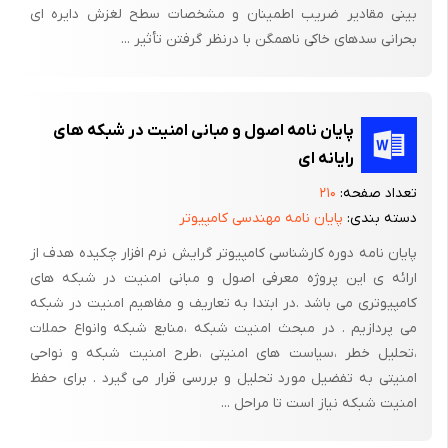
بینی مقادیر ضریب اطمینان و مشخصات سطح لغزش دایره ای
متخصص نیستیم و همه کس دیگر . در حقیقت در زمان کنونی ؛ NCW
بحرانی سدهای خاکی ناهمگن با درنظر گرفتن تأثیر ...
نسبت به یک واقعیت محسوس خیلی بیشتر در ذهن وجود دارد . با
وجود این مدارک پراکنده به صورت حالتی از (( دلایل موجود )) آغاز به
پدیدار شدن کرده اند . و اسناد با ارزش تر به وسیله قابلیت های NCW
پایان نامه اصول و مبانی امنیت در شبکه های
تامین می شوند . این موارد در بخش های بعدی مورد توجه قرار می
رایانه ای
گیرند . این مقاله تنها یکی از تلاشهایی است که درک و شرح مفاهیم
NCW و کاربرد آنها برای سازمانها و عملیات نظامی خاص می باشد . این
تعداد صفحه:
۲۱۰
دسته بندی:
پایان نامه مهندسی کامپیوتر
قبل از پتانسیل کامل مفاهیم NCW درک خواهد شد و حتی از اینکه ما
آغاز به درک پتانسیل شان کنیم نیاز به جابجایی به آنسوی ضربه خور ؛
پایان نامه دوره کارشناسی کامپیوتر گرایش نرم افزار چکیده هدف از
به کاوش کامل و مذاکره بر سر این موضوع مهم داریم . این هدف
ارائه ی این پروژه معرفی اصول و مبانی امنیت در شبکه های
ماست که این مقاله در توطئه و تحریک قدرت انتقال برای آگاه ساختن
کامپیوتری می باشد .در ابتدا به تعاریف و مفاهیم امنیت در شبکه
می پردازیم . در مبحث امنیت شبکه ،منابع شبکه وانواع حملات
همه ما از پتانسیل و پایگاه NCW به ما کمک کند .
،تحلیل خطر ،سیاست های امنیتی ،طرح امنیت شبکه و نواحی
تفسیر کردن این مفهوم به قابلیت عملیاتی واقعی نیازمند تکنولوژی
امنیتی به تفضیل مورد تحلیل و بررسی قرار می گیرد . برای حفظ
اطلاعات تزریقی بیشتر نسبت به حالت ساخت اطلاعات یا ساختار
امنیت شبکه نیاز است تا مراحل ...
اطلاعاتی می باشد . این تفسیر به مفاهیم عملیات ؛ دیدگاههای C ؛ فرم