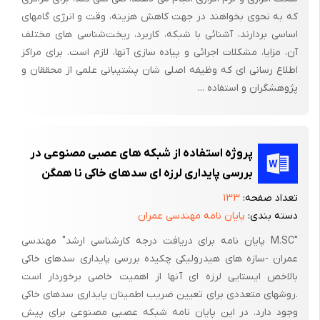
دست می یابد .
که به نحوی بخواهند در جهت کاهش هزینه، وقت و انرژی گامهای
اساسی بردارند، آشنائی با شبکه، کاربرد، ریخت‌شناسی های مختلف
افسانه های NCW
آن، مزایا، مشکلات اجرائی و پیاده سازی آنها، لازم است. برای مراکز
اطمینان داریم که بسیاری از خوانندگان در حال حاضر در مورد ستیز
اطلاع رسانی ای که وظیفه اصلی شان پشتیبانی علمی از محققان و
میانی شبکه NCW بسیار خوانده اند و بسیار شنیده اند . مشخصا هیچ
پژوهشگران و استفاده ...
کمبودی از ادعاهای اغراق آمیز ؛ انتقادات بی اساس و اخبار نادرست
ساده در مورد این موضوع وجود ندارد . بحث زیر در مورد افسانه های
موجود درباره طبیعت ؛ محدودیت ها و خطرات ستیز میانی شبکه ؛
پروژه استفاده از شبکه های عصبی مصنوعی در
مرحله کاوش جزئیاتی مفاهیم ستیز میانی شبکه که در اینجا پیشنهاد
بررسی پایداری لرزه ای سدهای خاکی نا همگن
شده است بررسی شود و به طور وسیعی در ک شوند ؛ صورت گیرد .
تعداد صفحه:
۱۳۳
دسته بندی:
پایان نامه مهندسی عمران
"M.SC پایان نامه برای دریافت درجه کارشناسی ارشد" مهندسی
افسانه ها :
عمران -سازه های هیدرولیکی چکیده بررسی پایداری سدهای خاکی
افسانه 1 : ما در زمینه NCW متخصص هستیم و این مقاله تمام پاسخ
بالاخص ایستایی لرزه ای آنها از اهمیت خاصی برخوردار است
ها را دارد .
.روشهای متعددی برای تعیین ضریب اطمینان پایداری سدهای خاکی
وجود دارد. در این پایان نامه شبکه عصبی مصنوعی برای پیش
واقعیت این است که به عقیده ما در مورد NCW و مورد مهم تر ما