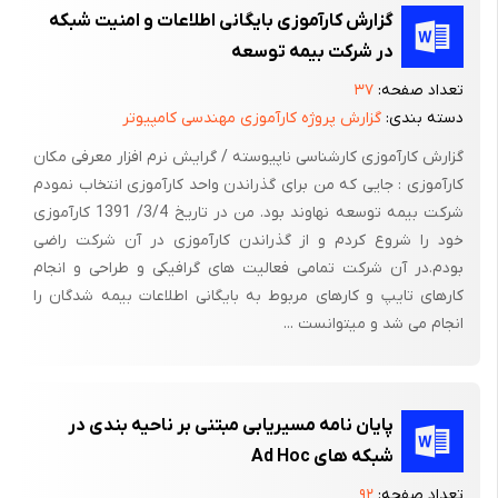
مقاومت و مرگ آوری بمباران روز را بوسیله تکامل همزمان تاکتیک ها
گزارش کارآموزی بایگانی اطلاعات و امنیت شبکه
جهت بهره بردن از دامنه پیشرفته و قابلیت های استقامت P-51 و
در شرکت بیمه توسعه
قابلیتهای پیشرفته بمب افکن NORDEN برای هدایت دقیق بمب در
تعداد صفحه:
۳۷
روز با حمایت تیراندازان در غیر اینصورت برای بمب افکنهای آسیب
دسته بندی:
گزارش پروژه کارآموزی مهندسی کامپیوتر
پذیر بیشتر افزایش دارند . مشابهاً تکامل همزمان نقش کلیدی در
گزارش کارآموزی کارشناسی ناپیوسته / گرایش نرم افزار معرفی مکان
پیروزی پیوسته احتمالی در پیکار بریتانیا ایفا کرده است . عملیات جنگ
کارآموزی : جایی که من برای گذراندن واحد کارآموزی انتخاب نمودم
هوایی قطعی معرفی رادرا جفت شده با تغییر ایجاد شده در دستور و
شرکت بیمه توسعه نهاوند بود. من در تاریخ 3/4/ 1391 کارآموزی
ساختار کنترل وسیستم ؛ متفقین یک امتیاز رقابتی بحرانی را فراهم
خود را شروع کردم و از گذراندن کارآموزی در آن شرکت راضی
ساختند . در نتیجه همانطور که ما به استفاده ازتکنولوژی های اطلاعات
بودم.در آن شرکت تمامی فعالیت های گرافیکی و طراحی و انجام
کارهای تایپ و کارهای مربوط به بایگانی اطلاعات بیمه شدگان را
ادامه می دهیم نباید بوسیله نیزا به کاوش کردن مفاهیم جنگی جدید
انجام می شد و میتوانست ...
که سازمانها یا فرآیندهای جدیدی را به خدمت می گیرند ؛ متعجب
شویم .
سازمانهای مختلف با توجه به تغییرات در محدودیت های زمانی
پایان نامه مسیریابی مبتنی بر ناحیه بندی در
متفاوتی دارد . در سکتور خصوصی سازمانهای بسیاری پیشتاز تغییر
شبکه های Ad Hoc
جهت به عملیات مسانی شبکه هستند . این سازمانها آینده ممکن را به
تعداد صفحه:
۹۲
یک نگاه در اختیار ما قرار می دهند . ما نیاز داریم به اینکه خیلی دقیق