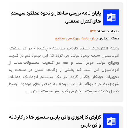
های سازمانی ؛ اصول ؛ ساختار نیرو ؛ حمایت سرویس ها نیاز دارد . این
را یک بسته قابلیت ماموریتی MCP می نامیم . اینکه سرانجام چگونه
پایان نامه بررسی ساختار و نحوه عملکرد سیستم
مفاهیم NCW در بسته های قابلیت طراحی شده برای اهرم بندی برتری
های کنترل صنعتی
اطلاعات اعلام شوند سوال عمده ای است که با آن برخورد می کنیم . با
تعداد صفحه:
۱۳۷
وجود پیش بینی های بی موقع معکوس ؛ پاسخ تنها پس از کار سخت
دسته بندی:
پایان نامه مهندسی صنایع
زیاد آشکار می شود .
رشته: الکترونیک مقطع: کاردانی پیوسته « چکیده » در هر صنعتی
افسانه 2 : NCW تماما در مورد شبکه است .
اتوماسیون سبب بهبود تولید می گردد که این بهبود هم در کمیت
ومیزان تولید موثر است و هم در کیفیت محصولات.هدف از
در واقع NCW بیشتر در مورد شبکه بندی است تا در مورد شبکه ها .
اتوماسیون این است که بخشی از وظایف انسان در صنعت به
NCW در مورد نیروی پیکار افزون شده که می تواند بوسیله یک نیروی
تجهیزات خودکار واگذار گردد. در یک سیستم اتوماتیک عملیات
میانی شبکه تولید شود ؛ است . همانطور که نشان خواهیم داد ؛ نیروی
شروع،تنظیم و توقف فرایندبا توجه به متغیر های موجود توسط
NCW از اتصال کارآمد یا شبکه بندی موجودیت های قابل درک که از
کنترل کننده سیستم انجام می گیرد. هر سیستم کنترل ...
نظر جغرافیایی یا از لحاظ رئیسی و مرئوسی پراکنده شده اند ؛ تحریک
می شود . شبکه بندی موجودیت های قابل درک آنها را برای به اشتراک
گذاشتن اطلاعات و مساعدت کردن جهت توسعه آگاهی مشترک و
گزارش کارآموزی واگن پارس سنسور ها در کارخانه
همچنین همکاری با یکدیگر جهت دستیابی به درجه ای از خود سنکرن
واگن پارس
کردن فعال می کند . نتیجه ویژه افزایش نیروی پیکار است .