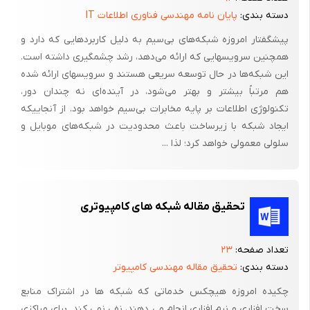
دسته بندی:
پایان نامه مهندسی فناوری اطلاعات IT
آزمایشات این سازمانها را امتحان کنیم و اگر آنها قابل اجرا هستند ؛
کاری کنیم که درسها یاد گرفته شوند .
پیشگفتار امروزه شبکه‌های بی‌سیم به دلیل کاربردهایی که دارد و
همچنین سرویسهایی که ارائه می‌دهد، رشد چشمگیری داشته است.
ما این مرحله را با یک بحث در مورد افسانه هایی که در حال حاضر در
این شبکه‌ها در حال توسعه سریعی هستند و سرویسهای ارائه شده
مورد NCW در گردش هستند ؛ آغاز می کنیم . یک توضیح از طبیعت
هم مرتباً بیشتر و بهتر می‌شود، در آینده‌ای نه چندان دور،
تغییراتی که در سکتور تجاری اتفاق می افتند ؛ و یک بحث در مورد
تکنولوژی اطلاعات بر پایه مخابرات بی‌سیم خواهد بود. از آنجاییکه
مفاهیم آنها در سازمانها و عملیات نظامی . آنگاه مفهوم NCW به طور
ایجاد شبکه با زیرساخت باعث محدودیت در شبکه‌های موبایل و
جزئی تعریف و بازنگری می شود . مفاهیم ژرف برای اینکه سازمانهای
سلولی معمولی خواهد کرد؛ لذا ...
نظامی چگونه مجهز شوند آموزش می دهند و جنگ می کنند ؛ بیان
شده است . آنگاه فرآیند را با تکنولوژی که در سازمانها تعریف شده ؛
نشان می دهیم . این مقاله با بحث در مورد مسیر جلو و یک استراتژی
تحقیق مقاله شبکه های کامپیوتری
برای حرکت از مفاهیم اساسی NCW به عمیلات اساسی NCW به پایان
می رسد .
تعداد صفحه:
۲۳
از آنجائی که پذیرش موفقیت آمیز NCW نیاز به یک تغییر فرهنگی
دسته بندی:
تحقیق مقاله مهندسی کامپیوتر
دارد ؛ نمی تواند بدون بحث همه جانبه ؛ مذاکره ؛ آزمایش و نهایتا
چکیده امروزه هیچکس خدماتی که شبکه ها در اشتراک منابع
شرکت کردن در این فرآیند بدست آید . این موفقیت به اثر مورد نظر
سخت افزاری و نرم افزاری انجام می دهند، نفی نمی کند. برای مراکزی