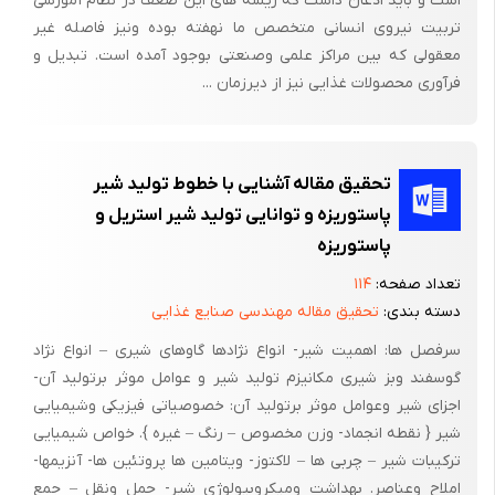
است و باید اذعان داشت که ریشه های این ضعف در نظام آموزشی
تربیت نیروی انسانی متخصص ما نهفته بوده ونیز فاصله غیر
معقولی که بین مراکز علمی وصنعتی بوجود آمده است. تبدیل و
فرآوری محصولات غذایی نیز از دیرزمان ...
تحقیق مقاله آشنایی با خطوط تولید شیر
پاستوریزه و توانایی تولید شیر استریل و
پاستوریزه
تعداد صفحه:
۱۱۴
دسته بندی:
تحقیق مقاله مهندسی صنایع غذایی
سرفصل ها: اهمیت شیر- انواع نژادها گاوهای شیری – انواع نژاد
گوسفند وبز شیری مکانیزم تولید شیر و عوامل موثر برتولید آن-
اجزای شیر وعوامل موثر برتولید آن: خصوصیاتی فیزیکی وشیمیایی
شیر { نقطه انجماد- وزن مخصوص – رنگ – غیره }. خواص شیمیایی
ترکیبات شیر – چربی ها – لاکتوز- ویتامین ها پروتئین ها- آنزیمها-
املاح وعناصر. بهداشت ومیکروبیولوژی شیر- حمل ونقل – جمع