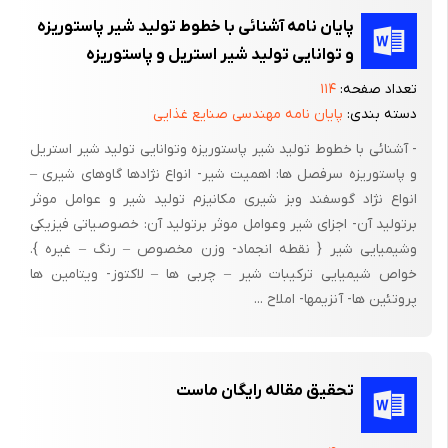
پایان نامه آشنائی با خطوط تولید شیر پاستوریزه
و توانایی تولید شیر استریل و پاستوریزه
تعداد صفحه:
۱۱۴
دسته بندی:
پایان نامه مهندسی صنایع غذایی
- آشنائی با خطوط تولید شیر پاستوریزه وتوانایی تولید شیر استریل
و پاستوریزه سرفصل ها: اهمیت شیر- انواع نژادها گاوهای شیری –
انواع نژاد گوسفند وبز شیری مکانیزم تولید شیر و عوامل موثر
برتولید آن- اجزای شیر وعوامل موثر برتولید آن: خصوصیاتی فیزیکی
وشیمیایی شیر { نقطه انجماد- وزن مخصوص – رنگ – غیره }.
خواص شیمیایی ترکیبات شیر – چربی ها – لاکتوز- ویتامین ها
پروتئین ها- آنزیمها- املاح ...
تحقیق مقاله رایگان ماست