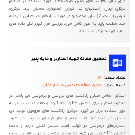
کاری برای رفع نیازهای کمکی کارخانه‌های مورد استفاده در مناطق
نام پنیر را هم رویش ننوشته باشند، افراد صرفاً با دیدن رنگ پنیر، نوع
مرکزی ایران (استانهای قم‏، تهران، اصفهان، سمنان، یزد، مرکزی،
آن را تشخیص دهند. در کشور آمریکا، به برخی انواع پنیر چدار، رنگی
قزوین) است. 2) بیان موضوع: در مورد سرانجام احداث این کارخانه
اضافه نمی کنند و تحت نام پنیر چدار سفید یا پنیر ورمونت به فروش
چند مطلب باید به طور کامل مورد بررسی قرار گیرد یکی داده های
می رسانند. ایالت ویسکانزین در آمریکا، بیشترین میزان تولید پنیر
لازم برای انجام کار است که ...
چدار را در ایالات متحده آمریکا بر عهده دارد.
پنیر چدار با نگهداری طولانی مدت از آن به اصطلاح رسیده تر می شود.
تحقیق مقاله تهیه استارتر و مایه پنیر
هرچه این نوع پنیر را بیشتر بگذارند بماند، طعم و مزه بهتری پیدا می
کند.
تعداد صفحه:
۱۷
دسته بندی:
تحقیق مقاله مهندسی صنایع غذایی
استاتر : شامل میکروارگانیسم های فروفیل و ترموفیل می باشد. در
مجموع استارتر برای کاهش PH و ایجاد آروما و طعم مناسب پنیر به
مور استفاده قرار می گیرد. میکرو ارگانیسم های فروفیل تولید دی
استیل می کنند که باعث طعم و عطر کره ای در پنیر می شود.
استارترهای ترموفیل در تولید اسید بیشتر نقش دارند و باعث
کاهش PH ژنتیت می شود که محیط مناسب را جهت فعالیت دنت