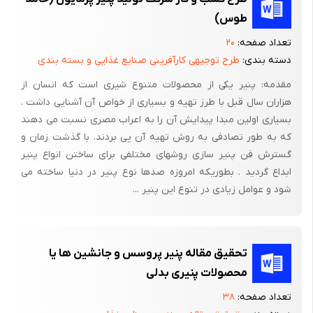
طوس)
لاکتیکی را که باکتری های دیگر تولید نموده اند مصرف کرده و گاز دی
اکسید کربن آزاد می کند که این گاز تولید حباب هایی می کند که به
تعداد صفحه:
۲۰
شکل سوراخ های متعدد در پنیر به چشم می خورند. هنگامی که پنیر را
دسته بندی:
طرح توجیهی کارآفرینی صنایع غذایی و بسته بندی
ورقه کنیم، این سوراخ ها کاملاً دیده می شوند. به دلیل وجود این
مقدمه: پنیر یکی از محصولات متنوع شیری است که انسان از
سوراخ ها، صنعت تولید پنیر به این دسته پنیرها لقب پنیرهای چشم
هزاران سال قبل با طرز تهیه و بسیاری از خواص آن آشنایی داشت .
دار داده است. پنیرهای سوئیسی که چنین سوراخ هایی نداشته باشند،
بسیاری اولین مبدا پیدایش آن را به اعراب مصری نسبت می دهند
به پنیرهای کور معروفند.
که به طور تصادفی به روش تهیه آن پی بردند. با گذشت زمان و
گسترش فن پنیر سازی روشهای مختلفی برای ساختن انواع پنیر
ابداع گردید . بطوریکه امروزه صدها نوع پنیر در دنیا ساخته می
شود و عوامل زیادی در تنوع این پنیر ...
پنیر چدار
پنیر چدار نوعی پنیر زرد رنگ است که اولین بار در کشور انگلستان، در
شهر چدار واقع در سامرست (Somerset) تهیه شد. پنیرهای چدار،
تحقیق مقاله پنیر پروسس و جانشین ها یا
امروزه در ایرلند، کانادا، آمریکا، زلاند نو و استرالیا هم تهیه می شوند.
محصولات پنیری بدلی
کیفیت این پنیر بسته به مناطق مختلفی که در آنجا تهیه می شود،
تعداد صفحه:
۳۸
بسیار با هم تفاوت دارد.