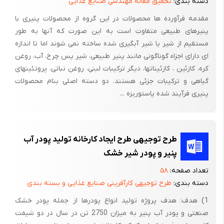
دسته بندی:
تحقیق مقاله مهندسی صنایع غذایی
مقدمه فرآورده ها محصولات در این گروه از محصولات پنیری با
چدار همواره معروف ترین پنیر در انگلستان محسوب می شده است.
پنیرهای طبیعی متفاوت است به این صورت که آنها به طور
در تهیه ی این نوع پنیر، تکه های جامد موجود در شیر ترش شده را
مستقیم از شیر یا شیر آبگیری شده ساخته نمی شوند اما تا اندازه
به قطعات کوچک تر برش می دهند تا آب پنیر موجود در آنها خارج
ای دارای اجزاء گوناگونی مانند پنیر طبیعی، شیر پس چرخ، آب، روغن
شده و پنیرها روی هم انباشته شوند.
کره، کازئین ، کازئیناتها، دیگر ترکیبات لبنی، روغن نباتی، پروتئینهای
گیاهی و ترکیبات جزئی هستند. دو دسته اصلی بنام محصولات
پنیرهای چداری که امروزه تولید می شوند، با پنیرهای چدار قدیمی
پنیری فرآیند شده پاستوریزه ...
بسیار تفاوت دارند. اگر قرار باشد که پنیر چدار را به روش سنتی تهیه
کنند، باید از ضوابط خاصی پیروی نمایند؛ از جمله از مواد اولیه محلی
استفاده شود و درست کردن پنیر در چهار شهر تعیین شده واقع در
طرح توجیهی طرح ایجاد کارخانه تولید پودر آب
جنوب شرق انگلستان صورت گیرد.
پنیر و پودر شیر خشک
تعداد صفحه:
۵۸
همچون دیگر انواع پنیر برای بهتر کردن رنگ این پنیر از رنگ های
دسته بندی:
طرح توجیهی کارآفرینی صنایع غذایی و بسته بندی
گیاهی استفاده می شود. رنگ این پنیر را از آناتو که عصاره ی نوعی گیاه
1) هدف: هدف پروژه تولید انواع پودرها از جمله پودر خشک
گرمسیری است می گیرند و این ماده، رنگ نارنجی مانندی را به پنیر
صنعتی و پودر آب پنیر به میزان 2750 تن در سال در دو شیفت
چدار می دهد. رنگ خاص این نوع پنیر باعث می شود که اگر در جایی