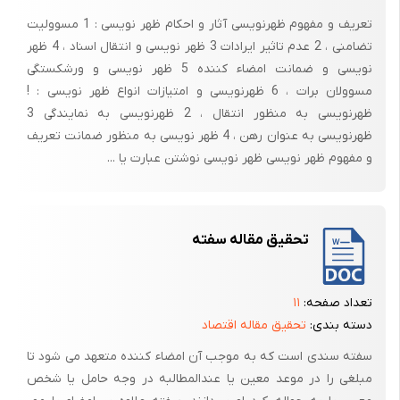
مسائلی که دارنده چک در شکایت باید رعایت کند :
تعریف و مفهوم ظهرنویسی آثار و احکام ظهر نویسی : 1 مسوولیت
تضامنی ، 2 عدم تاثیر ایرادات 3 ظهر نویسی و انتقال اسناد ، 4 ظهر
برای شکایت کیفری باید به دادسرای مراجعه کنیم که بانک مورد نظر در آن
نویسی و ضمانت امضاء کننده 5 ظهر نویسی و ورشکستگی
حوزه قضائی باشد .
مسوولان برات ، 6 ظهرنویسی و امتیازات انواع ظهر نویسی : !
مثلا اگر چکی دربانک زاهدان صادر شده باشد و بر اساس گردش در تهران آمده
ظهرنویسی به منظور انتقال ، 2 ظهرنویسی به نمایندگی 3
باشد شاکی باید اعتراض خود را در دادسرای زاهدان انجام دهد.
ظهرنویسی به عنوان رهن ، 4 ظهر نویسی به منظور ضمانت تعریف
و مفهوم ظهر نویسی ظهر نویسی نوشتن عبارت یا ...
مدارک و هزینه های که جهت شکایت باید انجام شود عبارتند از :
1-کپی برابر اصل شده چک
2-کپی برابر اصل شده برگه عدم پرداخت
تحقیق مقاله سفته
3-تنظیم شکایت و ابطال تمبر
4-محاسبه هزینه شکایت کیفری چکهای بی محل بر اساس مبلغ آن
تعداد صفحه:
۱۱
سوال : دارنده چک بدون محل از چه شخصی میتواند شکایت کند؟
دسته بندی:
تحقیق مقاله اقتصاد
فقط علیه صادر کننده . اگر یک چک 10 دست چرخیده باشد از هیچ یک نمی
سفته سندی است که به موجب آن امضاء کننده متعهد می شود تا
توان شکایت کرد
مبلغی را در موعد معین یا عندالمطالبه در وجه حامل یا شخص