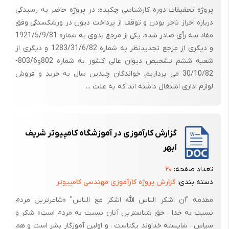
دستورالعمل مبارزه با پولشوئی، الزامی می باشد.
پروژه تحقیقات دوره کارشناسی چکیده: در پروژه حاضر به رسیدگی
درباره احراز تاجر بودن و توقف از پرداخت دیون در ورشکستگی وفق
- چک بانکی عهده سایر بانکها، در صورتی توسط شعب بانک صادر می شود که
مفاد سه رأی صادر شده، یکی از مرجع بدوی به شماره 1921/5/9/81
ذینفع، در بانک پرداخت کننده وجه دارای شماره حساب باشد. چک مزبور در
و دیگری از مرجع تجدیدنظر به شماره 1283/31/6/82 و دیگری از
وجه بانک مورد نظر و جهت واریز به شماره حساب درخواست شده توسط
شعبه ششم تشخیص دیوان عالی کشور به شماره 802و803/6-
متقاضی، صادر می گردد.
30/10/82 می پردازیم. خواندگان چندین سال به خرید و فروش
نحوه صدور چک بانکی :
لوازم اداری اشتغال داشته اند که به علت ...
- متقاضی فرم درخواست صدورچک بانکی را تکمیل می نماید.
- چنانچه متقاضی بخواهد وجه چک بانکی را نقداً پرداخت نماید، بایستی فرم
گزارش کارآموزی در آموزشگاه کامپیوتر شریف
واریز نقدی را تکمیل و وجه موردنظر و کارمزد متعلقه را به صندوق شعبه
ابهر
واریز نموده و نسخه مربوطه را در اختیار متصدی امور بانکی قرار دهد.
در صورتیکه متقاضی وجه چک بانکی را از حساب خود در شعبه پرداخت نماید،
تعداد صفحه:
۲۰
کارمزدی به آن تعلق نمی گیرد.
دسته بندی:
گزارش پروژه کارآموزی مهندسی کامپیوتر
مقدمه "ان اشکر الناس الله اشکر مع الناس" «شاعرترین مردم
چنانچه مشتری وجه را نقدا نیز پرداخت نماید کارمزدی از مشتری اخذ نمی گردد.
نسبت به خدا ، حق شناسترین آنان نسبت به مردم است» شکر و
- فرم تکمیل شده فوق، توسط متصدی امور بانکی شعبه کنترل می گردد.
سپاس ، شایسته خداوند یکتاست ، و اولین آموزگار بشر است و هم