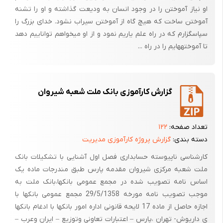
- معاون خدمات بانکی شعبه ، پس از کنترلهای لازم و تحریر چک آن را در قبال
او نیاز آموختن را در وجود انسان به ودیعت گذاشته و او را تشنه
اخذ رسید از متقاضی، تسلیم وی می نماید.
آموختن ساخت که هیچ گاه از آموختن سیراب نشود. خدای بزرگ را
سپاسگزارم که در راه علم یاریم نمود و از او می‎خواهم تواناییم دهد
پرداخت وجه چکهای بانکی عهده بانک صنعت ومعدن :
تا آموخته‎هایم را در راه ...
- در هنگام مراجعه متقاضی جهت دریافت وجه چک بانکی، شعبه به شرح زیر
عمل می نماید :
- کسب احراز هویت متقاضی با مدارک معتبری از قبیل، شناسنامه یا گواهینامه
گزارش کارآموزی بانک ملت شعبه شیروان
رانندگی یا گذرنامه و یا کارت ملی.
- کشف رمز و اطمینان از صحت آن و در مورد مبالغ بیش از بیست میلیون ریال،
تعداد صفحه:
۱۲۲
اخذ تآییدیه از شعبه صادر کننده چک بانکی.
دسته بندی:
گزارش پروژه کارآموزی مدیریت
- پرداخت وجه چک یا واریز به حساب متقاضی پس از حصول اطمینان.
کارشناسی ناپیوسته حسابداری فصل اول آشنایی با تشکیلات بانک
پرداخت وجه چکهای بانکی بین بانکها :
ملت شعبه مرکزی شیروان مقدمه پارس طبق مندرجات ماده یک
اساس نامه تصویب شده در مجمع عمومی بانکها،بانک ملت به
- وجه چکهای بانکی بین بانکها، پس از تآیید رمز و کنترل های لازم توسط
موجب تصویب نامه مورخه 29/5/1358 مجمع عمومی بانکها با
متصدی امور بانکی ویا معاون خدمات بانکی شعبه، به حساب مشخص شده
اجازه حاصل از ماده 17 لایحه قانونی اداره امور بانکها با ادغام بانکها
متقاضی در شعبه واریز می گردد.
ی داریوش- تهران ،پارس – اعتبارات تعاونی وتوزیع – ایران وعرب –