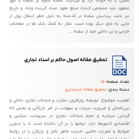
معین یا به حواله کرد او بپردازند. سفته علاوه بر امضاء یا مهر
سوال : آیا در مثال بالا مسئولیت عدم پرداخت تنها با صادر کننده است ؟
متعهد باید مشخص کننده مبلغ تعهد شده، گیرنده وجه، و تاریخ
خیر . نفرات قبل هم مسئولیت دارند البته آنها مسئولیت کیفری ندارند بلکه
نیز باشد. پیدایش سفته در گذشته به دلیل خطر انتقال پول از
مسئولیت مدنی دارند و تنها از آنها میتوان وجه چک را طلب کرد .
جایی به جای دیگر بوده است. تجار به کمک بانک ها در معاملات
خارجی و نیز داخلی خود از سفته ...
پرداخت کننده :
گاهی اوقات وجه چک به علت های مانند : کسر موجودی ،عدم مطابقت امضاء
،قلم خوردگی و مواردی از این قبیل قابل پرداخت نیست . در این حالت بانک
تحقیق مقاله اصول حاکم بر اسناد تجاری
وظیفه دارد در برگ مخصوص که مشخصات چک ، و هویت و نشانی کامل
صادر کننده ، که علت عدم پرداخت در آن ذکر شده باشد به روشنی قید کتد .
سپس این برگ را مهر و امضاء کرده و دارنده چک تسلیم کند . دارنده چک باید
تعداد صفحه:
۱۵
دقت کند که تمامی موارد ذکر شده باشد و علت عدم پرداخت نیز در آن برگه
دسته بندی:
تحقیق مقاله حسابداری
توسط بانک پر شده باشد . همچنین بانک وظیفه دارد نسخه دوم گواهی عدم
پرداخت را سریعا به آخرین آدرس صاحب چک جهت اطلاع بفرستد .
اهمیت موضوع: توسعه روزافزون تجارت و مبادلات تجاری داخلی و
بین‌المللی و ضرورت سرعت و سهولت در امر بازرگانی و نقشی که
استلاح های موجود در مباحث چک
گردش سرمایه و حجم مبادلات تجاری در سرنوشت سیاسی و
1-راههای مجرمانه : تهدید ، اخاذی ، جعل و غیره .....
اقتصادی کشورها دارد، دولتها را بر آن داشته است تا با تدوین
ضوابط و مقررات خاصی، امنیت خاطر تاجر و بازرگان را در روابط
2-تخلف مدنی : عدم پرداخت ، بدهی ، عدم وفای به عهد