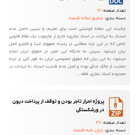
چک های بانکی
تعداد صفحه:
۲۶
دسته بندی:
تحقیق مقاله اقتصاد
چک بانکی عبارتست از چکی که بانک، عهده خود/شعب و خود/شعب سایر
چکیده: این مقاله کوششی است برای تعریف و تبیین «اصل عدم
بانکها، در وجه اشخاص حقیقی/حقوقی معین صادر می‌نماید. این چک دو نوع
استناد به ایرادات در اسناد تجاری» خارج از چارچوب یک نظام قانونی
می باشد : چک بانکی بین شعب بانک صنعت ومعدن و چک بانکی بین
خاص که در این باره، مطالبی در زمینه مفهوم، مبنا و قلمرو اصل
بانکها(سایر بانکها).
بیان می‏شود. سپس به جایگاه این اصل در حقوق ایران اشاره
ضوابط :
می‏شود؛ به این بیان که حقوق خصوصی ایران به طور کلی بر ایده
- صدور چک بانکی در وجه حامل یا به حواله کرد ممنوع می باشد.
حمایت از مالک متکی بوده و اصل عدم قابلیت استناد به ایرادات در
محدوده اسناد تجاری، فاقد ...
- چکهای بانکی همانند سایر چکها، از طریق ظهر نویسی با رعایت کنترل تسلسل
ظهرنویسان و احراز هویت گیرنده نهائی وجه، قابل انتقال است.
- مدت اعتبار چک بانکی 6 ماه از تاریخ صدور می باشد و پس از سپری شدن این
پروژه احراز تاجر بودن و توقف از پرداخت دیون
مدت،چک مزبور فقط در شعبه صادر کننده قابل پرداخت می باشد..
در ورشکستگی
- وجه چک بانکی بین بانکها، نقداً قابل پرداخت به متقاضی نمی باشدو می
بایستی به حساب متقاضی در بانک منظور گردد.
تعداد صفحه:
۳۷
دسته بندی:
پایان نامه اقتصاد
- احراز هویت دقیق و کامل متقاضی، خصوصاٌ در رابطه با ارقام مشمول