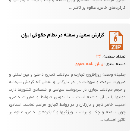
تجاری فراهم نمایند. اسنادی چون سفته و چک و برات، با ویژگیها و
3-مراجع قضائی : دادسرا ، دادگاه
کارکردهای خاص، علاوه بر تاثیر ...
4-عهده بانک : در نزد بانک
5-تعقیب کیفری : در مقابل تعقیب مدنی است یعنی شخص به علت ارتکاب به
گزارش سمینار سفته در نظام حقوقی ایران
جرم تحت تعقیب مراجع قضائی قرار گیرد .
6-مسئولیت مدنی : در مقابل مسئولیت کیفری قرار می گیرد که می توان به
شکل جبران خسارت ، انجام تعهد ، وفای به عهد و غیره ...... باشد .
تعداد صفحه:
۳۶
دسته بندی:
پایان نامه حقوق
7-بانک محال علیه : بانکی که چک در وجه آن صادر شده باشد .
چکیده وسعه روزافزون تجارت و مبادلات تجاری داخلی و بین‌المللی و
8-مشتکی عنه : کسی که از او شکایت شده باشد .
ضرورت سرعت و سهولت در امر بازرگانی و نقشی که گردش سرمایه
بخش‌های یک چک
و حجم مبادلات تجاری در سرنوشت سیاسی و اقتصادی کشورها دارد،
دولتها را بر آن داشته است تا با تدوین ضوابط و مقررات خاصی،
بخش‌های زیر در یک برگ چک وجود دارند که بعضی از آنها جاهای خالی تعبیه
امنیت خاطر تاجر و بازرگان را در روابط تجاری فراهم نمایند. اسنادی
شده‌ای هستند که باید توسط نویسنده پر شود :شمارهٔ مسلسل چک: که
چون سفته و چک و برات، با ویژگیها و کارکردهای خاص، علاوه بر
شماره‌ای است که هنگام چاپ شدن برای هر برگ چک بطور یگانه و بدون تکرار
تاثیر اجتناب ...
است و بر روی آن ثبت می‌شود.
شمارهٔ حساب جاری: شمارهٔ حساب بانکی‌ای که وجه معین شده از آن حساب