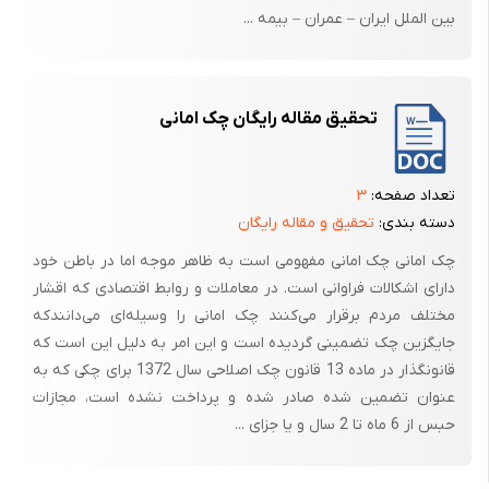
چک الکترونیکى چیست ؟
بین الملل ایران – عمران – بیمه ...
در چک الکترونیکى نیز همانند چک کاغذى ، هویت افراد مرتبط با فرآیند
واگذارى و در یافت مخفى نمى ماند ، اما پایین بودن هزینه پردازش و تسویه
چک الکترونیکى به دلیل سود جستن از ارتباطات الکترونیکى ، استفاده از آن را
تحقیق مقاله رایگان چک امانی
توجیه پذیر مى کند . آنچه در تبادل و تعامل چک الکترونیکى اهمیت مى یابد
موضوعات مربوط به جابه جایى چک الکترونیکى و خود چک الکترونیکى است
که ذیلا به تشریح آنها مى پردازیم :
تعداد صفحه:
۳
دسته بندی:
تحقیق و مقاله رایگان
جابه جایى چک الکترونیکى به این صورت است که بانک پس از وصول چک
چک امانی چک امانی مفهومی است به ظاهر موجه اما در باطن خود
کاغذى ، اطلاعات آنرا به صورت الکترونیکى به مرکز مبادلات بانکى ارسال مى
دارای اشکالات فراوانی است. در معاملات و روابط اقتصادی که اقشار
کند و سپس چک هاى کاغذى را بایگانى مى کند .
مختلف مردم برقرار می‌کنند چک امانی را وسیله‌ای می‌دانندکه
بدین طریق حمل فیزیکى چک بین بانک ها حذف مى شود و هزینه پردازش
جایگزین چک تضمینی گردیده است و این امر به دلیل این است که
چک کاهش و امنیت تسویه بین بانکى افزایش مى یابد . اطلاعات روى چک ها
قانونگذار در ماده 13 قانون چک اصلاحی سال 1372 برای چکی که به
توسط حروف خوان مغناطیسى یا به صورت دستى به سیستم وارد مى شود .
عنوان تضمین شده صادر شده و پرداخت نشده است، مجازات
البته روش هاى دیگرى نیز نظیر مبادله تصویر هر دورى چک به صورت
حبس از 6 ماه تا 2 سال و یا جزای ...
دیجیتالى بین بانک ها وجود دارد . اما معنى و مفهوم چک الکترونیکى
متفاوت از مقوله فوق الذکر است .