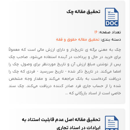
پرداخت خواهد شد. این شماره معمولاً به همراه نام صاحب حساب معمولاً
تحقیق مقاله چک
روی تمام برگه‌های یک دفترچهٔ چک چاپ یا مُهر می‌شود.
تاریخ پرداخت: تاریخی که موعد پرداخت وجه مشخص شده است. طبق قانون
چک این تاریخ باید به حروف نوشته شود.
تعداد صفحه:
۱۶
دسته بندی:
تحقیق مقاله حقوق و فقه
گیرندهٔ چک: نام فردی که می‌تواند وجه مشخص شده را در تاریخ مشخص
شده دریافت کند. معمولاً برای اینکه امکان استفاده‌ٔ چندین باره از یک برگ چک
چک به معنی برگه ی تاریخ‌دار و دارای ارزش مالی است که معمولاً
- خرج‌کردن و دست به دست کردن آن - وجود داشته باشد معمولاً از واژه‌ٔ
برای خرید در حال و پرداخت در آینده استفاده می‌شود. صاحب چک
"حامل" یا "آورنده" استفاده می‌شود. در اینصورت هر شخصی می‌تواند وجه
پس از نوشتن مبلغ ارزش آن و تاریخ موردنظر برای وصول، چک را
چک را دریافت کند.
امضا می‌کند. در تاریخ ذکر شده - تاریخ سررسید - فردی که چک را
دریافت کرده‌است به بانک مراجعه می‌کند و مقدار وجه مشخص
مبلغ چک: که یک بار به حروف در وسط و یک بار به عدد در پایین برگهٔ چک
شده را از حساب جاری فرد صادر کننده دریافت می‌کند. چک سند
نوشته می‌شود.
خاصی است از اسناد بازرگانی که ...
امضای صاحب حساب: چک بدون امضای صاحب حساب ارزشی ندارد و قابل
پرداخت نیست. بعضاً در بنگاههای تجاری که تعدادی از افراد در مسائل مالی
آن شریک هستند، حسابهای جاری به نام دو یا چند فرد گشایش می‌یابد. در
تحقیق مقاله اصل عدم قابلیت استناد به
این حالت تمام افرادی که در قبال آن حساب "حق امضا" دارند باید چک را امضا
ایرادات در اسناد تجاری
نمایند.