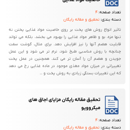
خاصیت مواد غذایی
که محیط طبخ ماده غذایی اسیدی باشد. ویتامین B3 ( نیاسین ) در برابر
تعداد صفحه:
۴
حرارت پایدار است و اگر از بین برود، به علت خروج مایع از ماده غذایی در حین
دسته بندی:
تحقیق و مقاله رایگان
پخت است.
تاثیر انواع روش های پخت بر روی خاصیت مواد غذایی پختن نه
پروتئین ها در برابر حرارت بسیار حساس هستند، ولی ارزش تغذیه ای آنها
تنها مزه، بو و ظاهر مواد غذایی را بهبود می بخشد، بلکه می تواند
تغییر چندانی نمی کند مگر آن که درجه حرارت بالا باشد مانند کباب کردن ماده
قابلیت هضم آنها را نیز افزایش دهد. برای مثال، گوشت سفت
غذایی . اسیدهای آمینه فقط در درجه حرارت های بالا مثلاً در کباب کردن ،
چنانچه با روش مناسبی طبخ شود، نرم تر می شود و این عمل
تخریب می شوند که حتی در این حالت هم، به مقدار کم و فقط در سطح ماده
جویدن و هضم آن را آسان تر می کند. همچنین در عمل پخت
غذایی از بین می روند. هنگامی که پروتئین و کربوهیدرات توأماً در یک ماده
تغییراتی در میزان مواد مغذی موجود در ماده غذایی رخ می دهد
غذایی وجود داشته باشند امکان دارد کاهش ارزش تغذیه ای به علت قهوه ای
که این تغییرات بستگی زیادی به روش پخت و ...
شدن غیرآنزیمی که" واکنش میلارد " نیز نامیده می شود رخ دهد. البته قهوه
ای شدن غیرآنزیمی، باعث تغییرات مطلوبی در طعم ، رنگ و عطر ماده غذایی
می شود که در روش تنوری و برشته کردن ماده غذایی کاربرد دارد. به عنوان
مثال، این واکنش کیفیت نان را در حین پخته شدن در تنور و کیفیت آجیل و
تحقیق مقاله رایگان مزایای اجاق های
دانه های قهوه را در حین بو دادن، بهبود می بخشد.
میکروویو
تعداد صفحه:
۴
دسته بندی:
تحقیق و مقاله رایگان