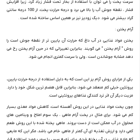
سرعت پخت را می توان با استفاده از بخار تحت فشار زیاد کرد، زیرا افزایش
فشار ، نقطه جوش آب را بالا می برد و درجه حرارت پخت، از 100 درجه سانتی
گراد بیشتر می شود. دیگ زودپز نیز بر همین اساس ساخته شده است .
آرام پختن :
پختن مواد غذایی در آب داغ که حرارت آن پایین تر از نقطه جوش است را
روش " آرام پختن " می گویند. بنابراین تغییراتی که در حین آرام پختن رخ می
دهد مشابه جوشاندن است ، ولی با سرعت کمتری انجام می شود.
یکی از مزایای روش آرام پز این است که به دلیل استفاده از درجه حرارت پایین،
پروتئین خیلی کم منعقد می شود، بنابراین قابل هضم ترین شکل خود را دارد.
مزیت دیگر آن اثر ترد کنندگی غذاهای پروتئینی است.
چون پخت مواد غذایی در این روش آهسته است، کاهش مواد مغذی بسیار
کم می شود. برای مثال در پخت آرام ماهی ، یک سوم املاح و ویتامین های
محلول در آب ممکن است از دست بروند. ماهی پخته شده با این روش طعم
کمی دارد و ارزش تغذیه ای آن کمتر از ماهی خام می باشد، مگر این که مایعی
که ماده غذایی در آن پخته شده، برای تهیه سس یا سوپ مورد استفاده قرار