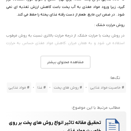
گیرد، زیرا ورود مواد مغذی به آب پخت باعث کاهش ارزش تغذیه ای نمی
شود . در ضمن این مایع، طعم از دست رفته غذای پخته را حفظ می کند.
روش حرارت خشک :
در روش پخت با حرارت خشک، از درجه حرارت بالاتری نسبت به روش مرطوب
استفاده می شود و به همان میزان ،کاهش مواد مغذی حساس به حرارت
بیشتر است.
چربی ها در برابر حرارت ملایم مقاوم هستند و با وجود آنکه تیره رنگ می
مشاهده محتوای بیشتر
شوند، به مقدار کم تجزیه می شوند، مگر اینکه درجه حرارت خیلی بالا باشد که
در این صورت با تشکیل آکرولئین که بوی تند نامطلوبی دارد ، شروع به تجزیه
تگ‌ها:
شدن می کنند. پختن با حرارت خشک، ویتامین هایی را که در برابر حرارت
-
-
-
خاصیت مواد غذایی
روش های پخت
غذا
مواد غذایی
ناپایدار هستند، تخریب می کند ، به این ترتیب ویتامین C به آسانی از بین می
رود.
مطالب مرتبط با این موضوع:
از ویتامین های گروه B ، ویتامین B1 ( تیامین ) راحت تر از بقیه از بین می
تحقیق مقاله تاثیر انواع روش های پخت بر روی
رود. در حالی که ویتامین B2 ( ریبوفلاوین ) نسبتاً پایدار است، مشروط بر آن