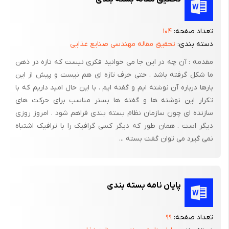
گفتنی است استفاده از واژه صنف در این مطلب طبق تعاریف اداری و
تعداد صفحه:
۱۰۴
دولتی آن که در نهایت به مجمع امور صنفی باز می گردد نمی باشد .
دسته بندی:
تحقیق مقاله مهندسی صنایع غذایی
اتفاقاً یکی از کانون های مشکلات همین تمایز بحث صنف و صنعت
البته از جنبه اداری آن است . در این جا هدف از کاربرد واژه صنف کمک
مقدمه : آن چه در این جا می خوانید فکری نیست که تازه در ذهن
ما شکل گرفته باشد . حتی حرف تازه ای هم نیست و پیش از این
گرفتن از این کلمه برای جمع بندی تلاش های همه دست اندرکاران
بارها درباره آن نوشته ایم و گفته ایم . با این حال امید داریم که با
بسته بندی است که نتیجه مشترکی در ذهن و دید عامه دارد و آن"
تکرار این نوشته ها و گفته ها بستر مناسب برای حرکت های
بسته بندی" است .
سازنده ای چون سازمان نظام بسته بندی فراهم شود . امروز روزی
هشیار باشیم با آن دست اندرکاران صنعت بسته بندی هر کدام کم و
دیگر است . همان طور که دیگر کسی گرافیک را با ترافیک اشتباه
بیش یک واحد تولیدی یا خدماتی محسوب می شوند که در گرایش
نمی گیرد می توان گفت بسته ...
های متنوعی از صنعت فعالیت می کنند اما نوع نقش بسته بندی در
عرصه تولید به شکلی است که تصمیم گیری در بسیاری از موضوعات
مربوط به چرخه تولید و عرضه می تواند همه بخش بسته بندی را
پایان نامه بسته بندی
تحت تأثیر قرار دهد .
برای مثال بسیاری از تصمیمات مربوط به بهداشت کالاهای تولیدی
تعداد صفحه:
۹۹