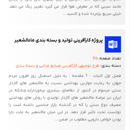
ولی متأسفانه این چهار نکته از سوی تولید کنندگان ایرانی به درستی
مانند سیبی که در معرض هوا قرار می گیرد تغییر رنگ می دهد،
اجرا نمی شود و برخی برای کسب درآمد بیش تر و آسان تر بدون آینده
خیلی سریع پژمرده شده و اکسید ...
نگری و حفظ منافع ملی ، به نوع بسته بندی ، کیفیت محصول و رفاه
مصرف کننده اهمیت چندانی نمی دهند . با یک بررسی و جمع بندی
متوجه می شویم محصولات عرضه شده ایران در کشورهای دیگر دارای
پروژه کارآفرینی تولید و بسته بندی ماءالشعیر
ایرادهای زیادی است . آن هم محصولاتی بی رقیب نظیر پسته
رفسنجان ، زعفران قائنات ، زیره کرمان ، کشمش ملایر ، گلاب قمصر
تعداد صفحه:
۴۵
کاشان ، گردوی تویسرکان و لرستان و ... که باید در بسته بندی های
دسته بندی:
طرح توجیهی کارآفرینی صنایع غذایی و بسته بندی
عالی و منحصر به فرد عرضه شوند . ولی متأسفانه هنوز هم با بسته
فصل اول کلیات - 1 مقدمه : به دلیل استفبال روز افزون مردم
بندی های ابتدایی صادر می شوند ، البته ناگفته نماند تعدادی از
جهان به رعایت موازین بهداشتی نسبت به ماالشعیر های گازدار
صادرکنندگان ضمن آن که بسته بندی کالایشان در حد عالی است
سنتی مرسوم در کشور از تقاضای بیشتری برخورداراند.چنانکه در
محتویات عالی تری نیز عرضه می کنند
ایران نیز عرضه ماالشعیر های گازدار تولیدی با روش های بهداشتی
مصرف دوغ سنتی را که در گذشته بازار مناسبی داشته است را
توانست تحت تاثیر قرار دهد. در این میان ماالشعیر به علت دارا
بودن خواص دارویی مطلوب در ضمن ...