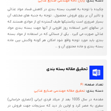
رابطه ای مستقیم با موضوع بسته بندی داشته و می تواند موج هایی
دسته بندی:
پایان نامه مهندسی صنایع غذایی
را وارد این صنعت کند . در این راستا عده ای از اهالی بسته بندی
چکیده با توجه به اهمیت بسته بندی در کاهش فساد مواد غذائی
خوشبخت و عده ای نیز بدبخت می شوند . از طرفی نمی توان گفت
و تاثیر آن بر روی فروش محصول ، توجه به جنبه های مختلف آن
همه این موج ها مثبت و به جا بوده اند . شاید فردا عده ای دیگر از
بسیار ضروری است پلاستیکها طیف گسترده ای از موادی هستند که
در سالهای اخیر استفاده روز افزونی از آنها جهت بسته بندی مواد
زحمت کشان بخش بسته بندی گرفتار یکی از موج های ویرانگری شوند
غذائی صورت می گیرد . یکی از مسائلی که در استفاده از مواد بسته
که از بیرون صنف به آن وارد می شود .
بندی باید مورد توجه واقع شود امکان هر گونه واکنش بین ماده
از آن جا که بسته بندی راجع به هر چیزی می تواند معنی شود و از آن
بسته بندی و ماده محتوی آن و ...
جاکه این مفهوم ، صنایع و حرفه های گوناگون و گاهی متضادی را زیر
چتر خود دارد همواره در همگرایی دچار مشکل بوده است . این موضوع
باعث شده هر از چند گاهی مدیر یا کارشناسی که تازه از راه رسیده با
تحقیق مقاله بسته بندی
دیدن چندی از معضلات موجود هیجان زده شده از طریق تریبون هایی
که همیشه برای دولت موجود است به اظهار عقیده و باید و نباید
تعداد صفحه:
۴۱
بپردازد .
دسته بندی:
تحقیق مقاله مهندسی صنایع غذایی
دست اندرکاران بخش بسته بندی باید بدانند که هر چه به لطف
مقدمه در سال 1035 بعد از میلاد فردی ایرانی (انصاری خراسانی)
زحمات و سرمایه ایشان ضرورت و کیفیت بسته بندی در کشور بیشتر
سفری به مصر کرد و اولین بار دید که سبزیجات جهت فروش در
توسعه می یابد واقعیتی به نام بسته بندی عیان تر شده و عده