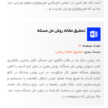
است که: هر کسی در انجمن امریکایی فیزیولوژیستهای ورزشی باید
گرفته در ظاهر گیرنده و محتوای آن بویژه در مورد LH ممکن است یکی
بدانند که فیزیولوژی ورزش چیست و ...
از دلایل مؤثر در فرآیند عدم تخمک گذاری باشد، هرچند مشخص کردن
این تغییرات بعد از شکل گیری کیست کمکی به روشن شدن مکانیسم
بیماری نمی کند و لازم است این تغییرات در زمان شکل گیری کیست
تحقیق مقاله روش حل مسئله
بررسی شود (Peter A., 2004).
در مطالعه ای Odore نشان داد تغییرات در گیرنده استروئید موجود در
تعداد صفحه:
۱۷
کیست بویژه پروژستین و استروژن ممکن است سبب عدم تخمک
دسته بندی:
تحقیق مقاله ریاضی
گذاری گردد (Odore R., et αl., 1999). هرچند جهت روشن شدن این
یک روش دیگر باز در قالب الگوی حل مسائل. قابل تحلیل بکارگیری
تغییرات نیاز به مدل معتبر در زمان شکل گیری کیست می باشد
تحت عنوان روش حل مسأله، روش یعنی در عمل اجرا کنیم یا گاهی
(Cook R., et αl., 1990; Peter A. and Asem EK., 1996). برخی
روشهای مسأله محور نگر می‎گویند. در این روش چنانکه در الگو
محققان استفاده از این مدلها را به جهت آنکه همانند وقوع طبیعی
اشاره کردم به هیچ وجه معلم نقش انتقال اطلاعات را مستقیم و
کیست در گاو شیری نمی باشد با دیده تردید بررسی میکنند بویژه آنکه
غیرمستقیم ندارد بلکه نقش راهنما را دارد. برای اینکه یک مقدار
شکل گیری کیست بصورت طبیعی ممکن است تفاوتهایی با ایجاد
عینی ‎تر شود چون در مباحث گذشته در مورد حل مسأله بحث شد.
کیست به صورت مصنوعی داشته باشد (Peter A. and). Asem EK.,
حالا عزیزانی که می‎خواهند در ...
1996 به هر حال رویدادهایی که پس از ایجاد کیست بوسیله یک مدل