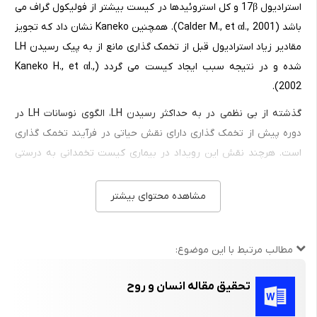
استرادیول 17β و کل استروئیدها در کیست بیشتر از فولیکول گراف می
باشد (Calder M., et αl., 2001). همچنین Kaneko نشان داد که تجویز
مقادیر زیاد استرادیول قبل از تخمک گذاری مانع از به پیک رسیدن LH
شده و در نتیجه سبب ایجاد کیست می گردد (Kaneko H., et αl.,
2002).
گذشته از بی نظمی در به حداکثر رسیدن LH، الگوی نوسانات LH در
دوره پیش از تخمک گذاری دارای نقش حیاتی در فرآیند تخمک گذاری
است. هرچند نقش این رویداد در بیماری کیست تخمدانی به درستی
شناخته نشده (Jou P. et αl., 1997) ولی طی مطالعات انجام شده نقش
کاهش پالسهای LH در عدم تخمک گذاری مشخص گردیده است
مشاهده محتوای بیشتر
(Dobson H., et αl., 2000). از طرفی نشان داده شد فاصله بین موج
های رشد فولیکولی در گاوهای کیستی طولانی تر از گاوهایی با سیکل
مطالب مرتبط با این موضوع:
فحلی نرمال می باشد (Garverick H., et αl., 1997).
بررسی ایمینوسیتوشیمی هیپوفیز در گاوهای دارای کیست فولیکولر از
تحقیق مقاله انسان و روح
کاهش عملکرد سلولهای مترشحه LH و افزایش فعالیت سلولهای