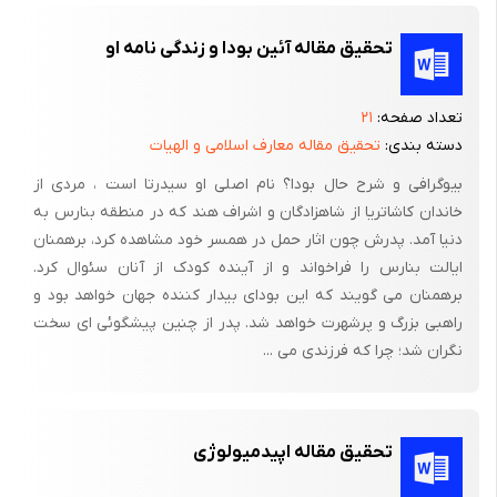
ایجاد می گردد مشابه وقوع کیست به شکل طبیعی است (Cook D. et
αl., 1990).
تحقیق مقاله آئین بودا و زندگى نامه او
بویژه اینکه مکانیسم آپوپتوزیس در لایه سلولهای گرانولوزا مشخص
گردیده است. همچنین مشخص شده مقادیر RNA پیام گیر β3
تعداد صفحه:
۲۱
هیدروکسی استروئید دهیدروژناز در سلولهای گرانولوزای کیست بیشتر
دسته بندی:
تحقیق مقاله معارف اسلامی و الهیات
از فولیکول گراف می باشد. (Calder M., et αl., 2001 ).
بیوگرافى و شرح حال بودا؟ نام اصلى او سیدرتا است ، مردى از
خاندان کاشاتریا از شاهزادگان و اشراف هند که در منطقه بنارس به
درک مکانیسم رشد صحیح سلولهای گرانولوزا و مرگ از پیش تعیین
دنیا آمد. پدرش چون اثار حمل در همسر خود مشاهده کرد، برهمنان
شده از اهمیت ویژه ای برخوردار است و بروز هرگونه نقصی در این
ایالت بنارس را فراخواند و از آینده کودک از آنان سئوال کرد.
مسیرها مشابه ایجاد کیست تخمدانی عمل می کند (Isobe N., and
برهمنان مى گویند که این بوداى بیدار کننده جهان خواهد بود و
Yoshimura Y., 2000). در مجموع بررسی های بیشتری جهت نشان
راهبى بزرگ و پرشهرت خواهد شد. پدر از چنین پیشگوئى اى سخت
دادن اثرات فاکتورهای ضد آپوپتوزیس در شکل گیری کیست مورد نیاز
نگران شد؛ چرا که فرزندى مى ...
است (Homburg R., and Amsterdam A., 1998).
فاکتورهای زمینه ساز :
تحقیق مقاله اپیدمیولوژی
فاکتورهای متعددی در بروز کیستهای تخمدانی در گاو شیری دخیل می
باشند. (Peter A., 2002).