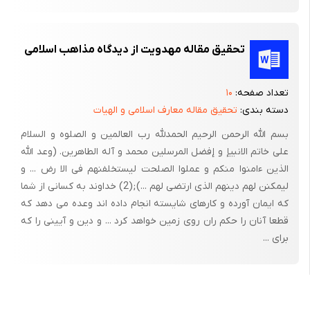
تحقیق مقاله مهدویت از دیدگاه مذاهب اسلامى
تعداد صفحه:
۱۰
دسته بندی:
تحقیق مقاله معارف اسلامی و الهیات
بسم الله الرحمن الرحیم الحمدلله رب العالمین و الصلوه و السلام
على خاتم الانبیإ و إفضل المرسلین محمد و آله الطاهرین. (وعد الله
الذین ءامنوا منکم و عملوا الصلحت لیستخلفنهم فى الا رض ... و
لیمکنن لهم دینهم الذى ارتضى لهم ...);(2) خداوند به کسانى از شما
که ایمان آورده و کارهاى شایسته انجام داده اند وعده مى دهد که
قطعا آنان را حکم ران روى زمین خواهد کرد ... و دین و آیینى را که
براى ...