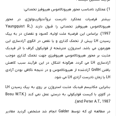
1) عملکرد نامناسب محور هیپوتالاموس هیپوفیز تخمدانی:
بیشتر فرضیات عملکرد نادرست نروآندوکرینولوژی در محور
هیپوتالاموس هیپوفیز تخمدانی را قبول دارند (Yaungquist R.,
1997). براساس این فرضیه علت اولیه، کمبود و نقصان در به پیک
رسیدن LH پیش از تخمک گذاری و یا نقص در الگوی آزادسازی این
هورمون می باشد. استروژن مترشحه از فولیکول گراف با اثر فیدبک
مثبت بر محور هیپوتالاموسی هیپوفیزی جهت تخمک گذاری موجب
آزادسازی LH می گردد. هرگونه اشکال در این فرآیند سبب کاهش
یافتن GnRH آزادشده از هیپوتالاموس و در نتیجه ناکافی بودن آزادی
LH یا زمان نادرست آزادی LH می شود.
بنابراین مکانیسم فیدبک مثبت استروژن بر روی به پیک رسیدن LH
در گاوی با کیست فولیکولی به درستی عمل نمی کند (Bosu W.T.K.
and Peter A.T., 1987).
در مطالعه ای که توسط Galder انجام شد مشخص گردید مقادیر