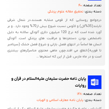
تعداد صفحه:
۴۰
1) وراثت و ژنتیک:
دسته بندی:
تحقیق مقاله علوم پزشکی
وقوعت کیست تخمدانی بیشتر در گاوهای از یک خانواده دیده می شود
درجوامع روستایی که از قومی مشابه هستند،در شمال شرقی
و در نژادهای با زمینه ژنتیکی وقوع کیست تخمدانی افزایش یافته
تایلند(35%کل) و لائوس نسبت شیوع بیش از70% وجود دارد ، و بر
است (Archbald L., and Thatcher W., 1992; Cook D., et αl., 1990).
آورد شده است که نرخ 120 میلیون دلاری آلودگی سالانه به دلیل
در مطالعه ای با حذف گاوهای نری که دختران کیستی داشتند وقوع آن
نامشخص بودن دستمزدها و مراقبت های پزشکی است. آلودگی
در گله کاهش یافت (Hafez B., and Hafez E.S.E., 2000).
انسان ها اساساً در انتهای فصل بارانی و شروع فصل خشک (سپتامبر
تا فوریه)،اتفاق می افتد.چون ماهی محتوی متاسرکرهای بیشتری
2) میزان تولید شیر:
است و در ماه مارس، قبل از این که استخرها ...
مطالعات نشان داده در اثر انتخاب ژنتیکی جهت افزایش تولید شیر،
میزان وقوع کیستهای تخمدانی افزایش می یابد (Eddy R., et αl.,
2004; Garverick H., 1997). از طرفی افزایش وقوع کیست بخصوص
پایان نامه حضرت سلیمان علیه‌السلام در قرآن و
در اوایل دوره پس از زایش می تواند به خاطر پیک تولید دامها باشد و
روایات
از آنجا که در اوایل شیرواری به خاطر تولید بالا، دام قسمت بیشتر
تعداد صفحه:
۱۴۸
انرژی دریافتی را صرف تولید شیر می کند به اختلالات متابولیکی و
دسته بندی:
پایان نامه معارف اسلامی و الهیات
اندوکرینی مبتلا و در نتیجه آسیب پذیرتر بوده است (Coryn M., et αl.,
کارشناسی علمیه چکیده حضرت سلیمان علیه السلام یکی از انبیای