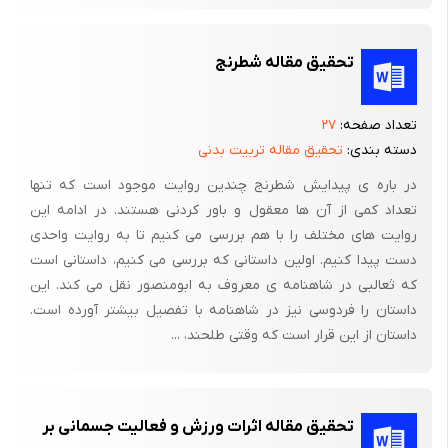
شود. به همین دلیل است که بسیاری از افرادی که پشت میز نشین
هستند از دردپشت شاکی می باشند.
تحقیق مقاله شطرنج
ابتدا صندلی راحتی انتخاب کنید که رویه مناسب ولی نه چندان سفتی
داشته باشد، بهتر است صندلی، پشتی سفتی داشته باشد که حدود 10
تعداد صفحه:
۲۷
درجه به عقب شیب داشته و زیرپایی به گونه ای باشد که ران های
دسته بندی:
تحقیق مقاله تربیت بدنی
شما اندکی از مفاصل ران بالاتر قرار گیرد.
در باره ی پیدایش شطرنج چندین روایت موجود است که تنها
چنانچه در اداره یا محل کار، از صندلی استفاده می کنید، صندلی با
تعداد کمی از آن ها معقول و باور کردنی هستند. در ادامه این
پشت تاشویی باشد که بتوان آن را در وضعیت کاملاً راست ثابت کرد و
روایت های مختلف را با هم بررسی می کنیم تا به روایت واحدی
دست پیدا کنیم. اولین داستانی که بررسی می کنیم، داستانی است
یا هنگامی که مایل به انتخاب حالت شلی هستید بتوانید آن را آزاد کرد.
که ثعالبی در شاهنامه ی معروف به ابومنصور نقل می کند. این
دسته های صندلی امکان می دهد قسمت فوقانی بدن خود را بالا
داستان را فردوسی نیز در شاهنامه با تفصیل بیشتر آورده است.
کشیده و اندکی از بار روی کمر بکاهید. صندلی باید به اندازه کافی وسیع
داستان از این قرار است که وقتی طلحند، ...
باشد، به گونه ای که وزن خود را تغییر محل دهید. از سوی دیگر برای
ران هایتان وضعیت مناسبی داشته باشد؛ لبه صندلی نباید به پشت
رانتان فشار بیاورد.
تحقیق مقاله اثرات ورزش و فعالیت جسمانی بر
چنانچه پاهایتان به راحتی روی زمین قرار نمی گیرند، استفاده از یک