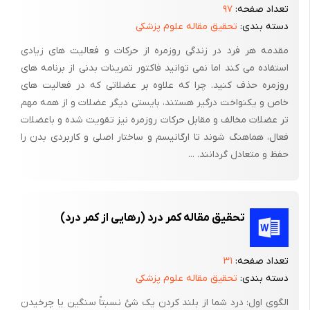
برعکس ممکن است شما آن را تنها راه خوابیدن بدانید. این مربوط به
تعداد صفحه:
۹۷
نوع و گروه دردهای شما است. و این که کدامین را در جریان عمل
دسته بندی:
تحقیق مقاله علوم پزشکی
ترجیح می دهید. پاسخ درستی در این رابطه وجود ندارد. پزشکان
مقدمه هر فرد در زندگی روزمره از حرکات و فعالیت های زیادی
معمولاً مصر بر این هستند که خوابیدن روی شکم برای ستون پشت
استفاده می کند اما نمی توانید فاکتور تمرینات بدنی از برنامه های
«بد» است. به افرادی که این روش خوابیدن را تنها راه آرام گرفتن
روزمره حذف کنید. چرا که علاوه بر عضلاتی که در فعالیت های
خاص و یکنواخت درگیر هستند، بایستی دیگر عضلات و از همه مهم
تشخیص می دهند گفته می شود وضعیت دیگری را برگزینند. این
تر عضلات مخالف و مقابل حرکات روزمره نیز تقویت شده و باعضلات
معقول به نظر نمی آید. هیچ وضعیتی ستون مهره هایتان را آسیب
فعال، هماهنگ شوند تا ارگانیسم و ساختار اصلی و کاربردی بدن را
نمی رسانند. چنانچه با خوابیدن روی شکم احساس خوبی دارید، آن را
حفظ و متعادل گردانند. ...
برگزینید. در این مورد شما خود بهترین داور برای انتخاب بهترین روش
هستید.
استراحت روزانه
تحقیق مقاله کمر درد (رهایی از کمر درد)
در این جا سه وضعیت برای بیماران مبتلا به دردهای پشتی که در حال
بهبودی هستند شرح می دهد.
تعداد صفحه:
۳۱
دسته بندی:
تحقیق مقاله علوم پزشکی
وضعیت 1: برای مطالعه یا تماشای تلویزیون به پشت خوابیده،
زانوهای خود را خم کنید بالش ی اندکی بلند زیر سر و بالشتکی کوتاه
الگوی اول: درد شما از بلند کردن یک شئ نسبتاً سنگین یا چرخیدن