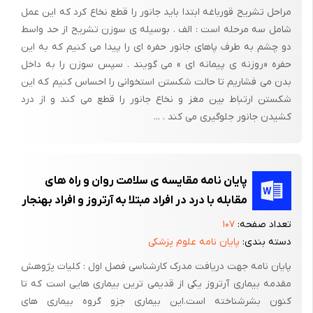
شوید که ناراحتی شما را کاهش می دهد. چنانچه پاهای شما به اندازه
مراحل تشریح قورباغه ابتدا باید جانور را قطع نخاع کرد که این عمل
ای بلند نیست که به راحتی روی زمین قرار گیرند، از یک زیرپایی
شامل سه مرحله است : الف . بوسیله ی سوزن تشریح از حد واسط
استفاده کنید.
دو چشم به طرف پاهای جانور حفره ای را پیدا می کنیم که به این
حفره «روزنه ی پیمانه ای » می گویند . سپس سوزن را به داخل
بدن می فشاریم تا حالت شکستن استخوانی را احساس کنیم که این
شکستن ارتباط بین مغز و نخاع جانور را قطع می کند و از درد
کشیدن جانور جلوگیری می کند . ...
وضعیت 2: در حالی که به دیوار تکیه داده اید روی زمین بنشینید و
زانوهایتان را بغل کنید.
وضعیت 3: نشستن با حالت چمباتمه: در همه نقاط جهان، اشکال بسیار
پایان نامه مقایسه ی سلامت روان و راه های
متنوعی از وضعیت چمباتمه به کار برده می شود. چنانچه به چمباتمه
مقابله با درد در افراد مبتلا به آرتروز و افراد بهنجار
نشستن عادت ندارید یا اندکی مسن هستید ممکن است این گونه
تعداد صفحه:
۱۰۷
نشستن برای زانوهایتان مشکل باشد. می توانید در حالی که یک زانو را
دسته بندی:
پایان نامه علوم پزشکی
خم کرده، کف پای دیگر را روی زمین گذارده اید بنشینید. حالت
پایان نامه جهت دریافت مدرک کارشناسی فصل اول : کلیات پژوهش
چمباتمه را برای رسیدگی به کارهای باغبانی، گپ زدن بابچه های کوچک
مقدمه بیماری آرتروز یکی از قدیمی ترین بیماری هایی است که تا
و یا شرکت در ضیافت غیر رسمی که بعضی مهمانها، چهارزانو روی زمین
کنون بشرشناخته است.این بیماری جزو گروه بیماری های
نشسته اند مورد استفاده قرار دهید.