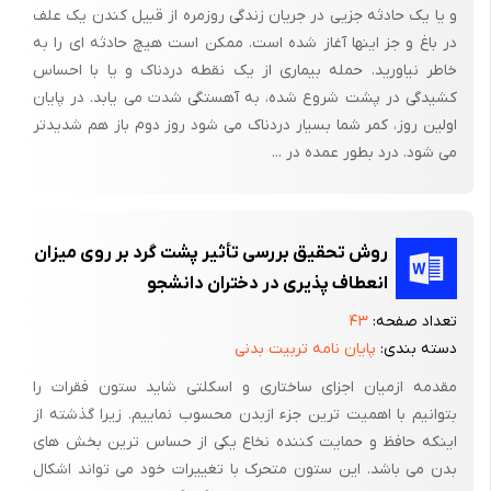
زیر کمر قرار دهید، به گونه ای که انحنای مختصری به کمرتان بدهید.
و یا یک حادثه جزیی در جریان زندگی روزمره از قبیل کندن یک علف
چنانچه زمین به نظرتان سفت می رسد، می توانید از پشتی یک نیمکت
در باغ و جز اینها آغاز شده است. ممکن است هیچ حادثه ای را به
خاطر نیاورید. حمله بیماری از یک نقطه دردناک و یا با احساس
یا جسم نرمی مشابهی به عنوان تشک استفاده کنید.
کشیدگی در پشت شروع شده، به آهستگی شدت می یابد. در پایان
وضعیت 2: یک بالش بزرگ زیر شانه و سر خود قرار دهید و یک بالش
اولین روز، کمر شما بسیار دردناک می شود روز دوم باز هم شدیدتر
زیر ناحیه نسرین پاهای خود را روی کف صندلی یا چهارپایه ای با رویه
می شود. درد بطور عمده در ...
نرم بگذارید. این وضعیت شبیه تمرین شماره 12 است که مورد علاقه
من می باشد. مطمئن هستم این وضعیت حداقل یک بار، مرا از حمله
درد پشت نجات داده است. یک بغل پر از هیزم برای شومینه به داخل
روش تحقیق بررسی تأثیر پشت گرد بر روی میزان
منزل می بردم که پایم به پایه درب اصابت کرده، تعادل خود را از دست
انعطاف پذیری در دختران دانشجو
دادم. در حالی که سعی کردم به زمین نیفتم، کمرم پیچید و احساس
تعداد صفحه:
۴۳
کردم رویدادی به وقوع پیوست. یقیناً با چنین احساسی آشنا هستید.
دسته بندی:
پایان نامه تربیت بدنی
خوشبختانه بعداز ظهر یک روز شنبه بود و تلویزیون مسابقه جالب
مقدمه ازمیان اجزای ساختاری و اسکلتی شاید ستون فقرات را
فوتبالی را نشان می داد، لذا زمین اتاق نشیمن را انتخاب کرده، چندین
بتوانیم با اهمیت ترین جزء ازبدن محسوب نماییم. زیرا گذشته از
ساعت در وضعیت فوق خوابیده، به تماشای تلویزیون مشغول شدم.
اینکه حافظ و حمایت کننده نخاع یکی از حساس ترین بخش های
حمله دردی که انتظار می کشیدم هرگز نیامد.
بدن می باشد. این ستون متحرک با تغییرات خود می تواند اشکال