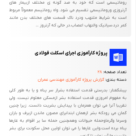
روماتیسمی است که خود به صد گونه ی مختلف ازبیمار های
یقین دارم مفهوم آن چرا که ذکر شد دریافته اید. هدف اصلی در هر
آرتروزی وروماتیسمی تقسیم می شود. واه روماتیسم معمولاٌ مربوط
است به شرایط ملتهب ودرد ناک قسمت های مختلف بدن مانند
یک از این وضعیت های ذکر شده، حفظ انحناء طبیعی ستون مهره ها
کمر درد،سیاتیک والتهاب اعصاب.در حالی که آرتروز ...
هنگام نشستن و کاهش فشار ناشی از لم دادن به جلو، روی ستون
مهره هایتان می باشد. برای بیشتر ما (در آمریکای شمالی) به کار بردن
وضعیت 1 عملی تر است. لیکن شما می توانید آنچه را مناسب تر است
برای خود برگزینید.
پروژه کارآموزی اجرای اسکلت فولادی
یکی از بهترین فرصت ها برای طرح ریزی درست چگونگی حمایت از
تعداد صفحه:
۲۸
ستون مهره های پشت زمانی است که با هواپیما به مسافرت می
دسته بندی:
گزارش پروژه کارآموزی مهندسی عمران
پردازید. اولین نقشه ای را که در فصل پیش ذکر کردم به خاطر آورید:
یک بالشتک برای حمایت ناحیه کمر، استفاده از یک ساک دستی به جای
پیشگفتار: بدرستی قدمت استفاده بشراز سر پناه و یا به طور کلی
به مفهوم امروزی قدمت استفاده بشر ازمسکن معلوم نیست. ولی
زیرپایی، به کار بردن کمربند مخصوص پرواز برای جلوگیری از لغزش
تقریبا آنرا می توان همزمان با پیدایش بشریت دانست. زیرا چنین
شما به جلو و نشستن روی صندلی کنار راهرو برای اینکه بتوانید
گمان می رودکه بشر ازهمان ابتدابرای مصون ماندن ازبرف و باران
بایستید و حرکت کششی انجام دهید. چنانچه این پیشنهادات ساده را
وسرما وگرماوحمله حیوانات وهمچنین حمله سا یر اقوام به غارها
اجرا کنید، حتی پروازهای طولانی نیز مشکلی برایتان به وجود نخواهد
پناه برده است.واین غارها را می توان اولین محل سکونت برای بشر
آورد. همین اصول به شما امکان می دهند هرکجا که بخواهید به هر
دانست.وازآن زمان تا کنون ...