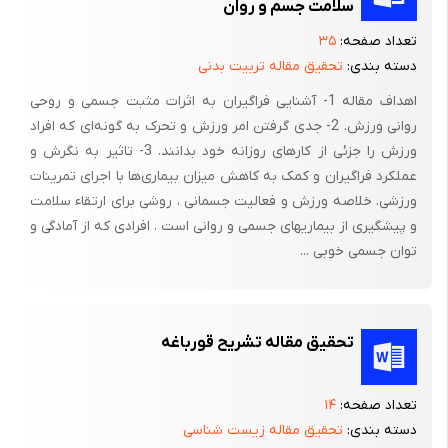
سلامت جسم و روان
زیرپائی و یا قرار دادن پاهایتان روی یک صندلی مجاور بهتر است. هر
تعداد صفحه:
۳۵
وضعیتی را که انتخاب کرده اید مکرراً تغییر دهید تا بتوانید وزن بدن
دسته بندی:
تحقیق مقاله تربیت بدنی
را بین دیسک و مفاصل بین مهره ها تقسیم کنید. اگر بیشتر ساعات
اهداف مقاله 1- آشنایی فراگیران به اثرات مثبت جسمی و روحی
روز می نشینید، درست نشستن اهمیت بسیاری دارد. با نشستن از
روانی ورزش. 2- جدی گرفتن امر ورزش و تحرک به گونه‌ای که افراد
انحناء طبیعی ناحیه کمر کاسته شده، فشار به قسمت جلویی ستون
ورزش را جزئی از کارهای روزانه خود بدانند. 3- تاثیر به نگرش و
مهره های پشت افزایش می یابد. برقراری انحناء کمر تنها راه موازنه
عملکرد فراگیران و کمک به کاهش میزان بیماری‌ها با اجرای تمرینات
ستون مهره هاست. مهمترین اقدام برای جلوگیری از درد بیشتر پشت
ورزشی. خلاصه ورزش و فعالیت جسمانی ، روشی برای ارتقاء سلامت
به کار بردن منظم پشتی مناسب برای کمر است. من یک ابری به قطر
و پیشگیری از بیماریهای جسمی و روانی است . افرادی که از آمادگی و
13 سانتی متر را ترجیح می دهم.
توان جسمی خوبی ...
برای مشکل نشستن افراد مبتلا به دردهای پشتی سه راه حل وجود
دارد:
تحقیق مقاله تشریح قورباغه
وضعیت 1: سرین های خود را در قسمت عقب یک صندلی نسبتاً محکم
قرار دهید، اندکی به جلو متمایل باشید و یک شئ لوله شده، پشت کمر
خود تقریباً در محلی که کمر بند می بندید قرار دهید. میزان کردن
تعداد صفحه:
۱۴
دسته بندی:
تحقیق مقاله زیست شناسی
مناسب آن به دلخواه شما انجام می شود. به اندازه ای به عقب خم