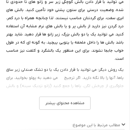
می توانید با قرار دادن بالش کوچکی زیر سر و زانو های تا حدودی تا
شده، وضعیت درستی برای ستون پشتی خود تأمین کنید. بالش های
ابری سفت، برای گردنتان مناسب نیستند، لذا چنانچه همراه با درد کمر،
درد گردن نیز دارید از بالش پر و یا بالش های نرم مشابه آن استفاده
کنید. می توانید یک یا دو بالش بزرگ، زیر زانو ها قرار دهید. شاید بهتر
باشد بالش ها را داخل ملحفه یا پتویی پیچید، به گونه ای که در طول
خواب جابجا نشوند، برای این منظور یک بالشگرد و کلفت نیز مناسب
است.
یک روش دیگر: می توانید با قرار دادن یک یا دو تشک صندلی زیر ساق
پاها، آنها را بالا نگه دارید. اگر ترجیح می دهید به پهلو بخوابید، برای
جلوگیری از چرخش لگن، پاها را جمع کنید (زانو نزدیک سینه) و بالش
بین دوران خود قرار دهید، بسیاری از افراد راحت ترند که تنها یک ران
بالا بیاورند. هر وضعیتی که به کار می برید بالش زیر ران خود قرار
مشاهده محتوای بیشتر
دهید.
هنگامی که دچار کمردرد هستید، یکی از بهترین روش ها برای بهبود
مطالب مرتبط با این موضوع:
خواب آرام شبانه این است که پارچه یا حوله ای لوله شده دور کمر خود