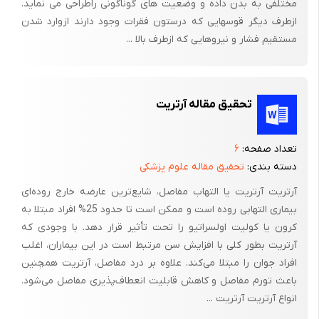
مختلفی به بدن داده و وضعیت های گوناگونی راطراحی می نماید.
ازطرف دیگر قوسهایی که درستون فقرات وجود دارند ازوارد شدن
مستقیم فشار و نیروهایی که ازطرف بالا ...
وضعیت 3: به شکم، در حالی که به ساعدهای خود تکیه داده اید،
بخوابید بسیاری این وضعیت را برای کاهش دردهای پشت خود مفید
می یابند. این وضعیت به ویژه در دردهای گروه یک مفید است.
تحقیق مقاله آرتریت
چنانچه مدت زیادی روی شکم خوابیده خود را هر از چندگاه تغییر
تعداد صفحه:
۶
دهید. هیچ وضعیتی، هر اندازه هم که خوب باشد برای تمام روز مفید
دسته بندی:
تحقیق مقاله علوم پزشکی
نخواهد بود.
آرتریت آرتریت یا التهاب مفاصل، شایع‌ترین عارضه خارج روده‌ای
بیماری التهابی روده است و ممکن است تا حدود 25% افراد مبتلا به
نشستن
کرون یا کولیت اولسراتیو را تحت تأثیر قرار دهد. با وجودی که
آرتریت بطور کلی با افزایش سن مرتبط است در این بیماران، اغلب
بسیاری از مردم نمی دانند که نشستن وضعیت راحتی برای ستون
افراد جوان را مبتلا می‌‌کند. علاوه بر درد مفاصل، آرتریت همچنین
پشت نسیت. چنانچه به خاطر داشته باشید در فصل سوم نشان دادم
باعث تورم مفاصل و کاهش قابلیت انعطاف‌پذیری مفاصل می‌شود.
در وضعیت نشسته، به ویژه هنگامی که به جلو خم می شوید، بار
انواع آرتریت آرتریت ...
بیشتری نسبت به زمانی که راست ایستاده اید به پشت شما وارد می