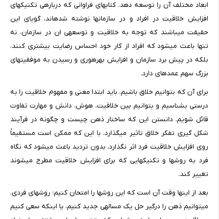
ابعاد مختلف آن را توسعه دهد. کتاب­های فراوانی که درباره­ی تکنیک­های
افزایش خلاقیت در افراد و در سازمان­ها نوشته شده­اند، گویای این
حقیقت می­باشند که توجه به خلاقیت و توسعه­ی ان در سازمان، نه
تنها باعث می­شود که افراد از کار خود احساس رضایت بیش­تری کنند،
بلکه در پیش برد سازمان و افزایش بهره­وری و رسیدن به موفقیت­های
بزرگ سهم عمده­ای دارد.
برای آن که بتوانیم خلاق باشیم، باید ابتدا معنی و مفهوم خلاقیت را به
درستی بشناسیم و بتوانیم بین خلاقیت، هوش، دانش و مهارت تفاوت
قائل شویم. دانستن این که ساختار ذهن چیست و چگونه در فرآیند
شکل گیری تفکر خلاق تاثیر می­گذارد، با این که ممکن است مستقیماً
روی افزایش خلاقیت فرد اثر نگذارد، بدون تردید باعث می­شود که نگاه
فرد به روش­ها و تکنیک­هایی که برای افزایش خلاقیت مطرح می­شوند
تغییر کند.
بعد از این­ها وقت آن است که این روش­ها را امتحان کنیم؛ روش­های فردی.
می­توانیم ذهن را درگیر حل یک مساله­ی جدید کنیم، یا اینکه سعی کنیم