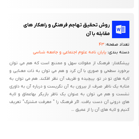
فعالیت اعتماد - اراده : برای پرورش این دو عنصر مهم در کودکان سه
گام در قالب راه­هایی که به ایجاد اتماد به نفس و اراده منتهی می­شوند
روش تحقیق تهاجم فرهنگی و راهکار های
پیشنهاد می­شوند.
مقابله با آن
گام اول – شناخت توانایی­ها و قابلیت خویش
تعداد صفحه:
۴۳
دسته بندی:
پایان نامه علوم اجتماعی و جامعه شناسی
اولین گام در پرورش اعتماد به نفس و اراده مستقل این است که
کودک بداند چه توانایی­ها، قابلیت­ها و مهارت­هایی دارد. چنانچه این تصور
پیشگفتار: فرهنگ از مقولات سهل و ممتنع است که هم می توان
بریا کودک فراهم اید که به چه چیزهایی علاقمند است و چگونه باید به
برخورد سطحی و صوری با آن کرد و هم می توان به ذات معنایی و
آنها بپردازد قدم مهمی در راه کشف خویشتن برداشته است.
لایه های تو در تو، پیچیده و ظریف آن نظر افکند. هم می توان به
مثابه یک ناظر صرف، از بیرون به آن نگریست و درباره آن به داوری
یکی از فعالیت­های پیشنهادی می­تواند این باشد که به کودک کمک کنیم
نشست و هم می توان به عنوان یک ناظر بازیگر بهاعماق و لایه
به برداشت و تصویر درستی از توانایی­ها و علاقمندی­های خود برسد؛ یعنی
های درونی آن دست یافت. اگر فرهنگ را " معرفت مشترک" تعریف
کشف چیزهایی که بیشترین رغبت و تمایل را برای آنها دارد. این کشف
کنیم و لایه های آن را از عمیق ...
از طریق مکالمه با کودک، بازی با او، نظر خواهی از والدین، گرایش­هایی
که به اسباب بازی­ها یا فعالیت­ها نشان می­دهد، چیزهایی که می­سازد یا
درست می­کند و ... محقق می­شود. معمولاً کودکان (خلاق) به یک یا چند