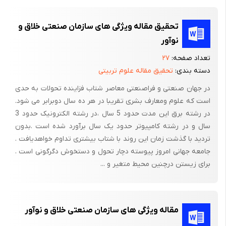
توان رفتاری مشابه روش زیر داشت:
تحقیق مقاله ویژگی های سازمان صنعتی خلاق و
- نباید با تحکم به کودک فهماند که امکانات محدود است.
نوآور
- باید کودک را ترغیب کرد که امکانات را ببیند و بدون اظهار نظری
تعداد صفحه:
۲۷
اضافی در مورد کمبود وسایل و ... به او گفت ما این­ها را در اختیار داریم
دسته بندی:
تحقیق مقاله علوم تربیتی
تو دوست داری کدام را انتخاب کنی؟
در جهان صنعتی و فراصنعتی معاصر شتاب فزاینده تحولات به حدی
- حتی اگر کودک دست به انتخاب نزد، با ارتباطی متمایل به سوی انگیزه
است که علوم ومعارف بشری تقریبا در هر ده سال دوبرابر می شود.
درونی می­توان از او خواست یا وسایل دلخواه را از منزل بیاورد یا به
در رشته برق این مدت حدود 5 سال ،در رشته الکترونیک حدود 3
فعالیت دلخواه دیگری بپردازد.
سال و در رشته کامپیوتر حدود یک سال برآورد شده است .بدون
تردید با گذشت زمان این روند با شتاب بیشتری تداوم خواهدیافت .
- در هر حال مهم این است که کودک با هدایت ما خود به تصمیمی
جامعه جهانی امروز پیوسته دچار تحول و دستخوش دگرگونی است .
دلخواه و درست (از این نظر که شکایتی نداشته و آن را دوست داشته
برای زیستن درچنین محیط متغیر و ...
باشد) برسد و مسئولیت آن را قبول کند.
گام دوم انگیزه درونی و بیرونی را هم زمان استمرار می­بخشد، جدی
گرفتن و بها دادن به آنها است. اگر ما به هدایت کودک به این هدف
مقاله ویژگی های سازمان صنعتی خلاق و نوآور
که خود تصمیم بگیرد، انتخاب کند، و بسازد می­پردازیم. باید به