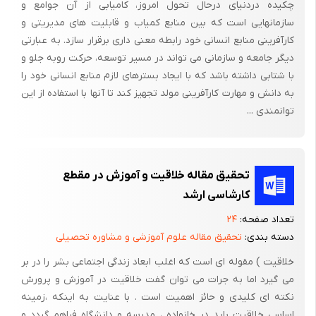
استفاده کرد. نسبت بین این که آیا باید همیشه تشویق­ها کلامی باشد یا
چکیده دردنیای درحال تحول امروز، کامیابی از آن جوامع و
چیز دیگر این است که گرایش غالب، معمولاً به طرف تشویق­های کلامی
سازمانهایی است که بین منابع کمیاب و قابلیت های مدیریتی و
کارآفرینی منابع انسانی خود رابطه معنی داری برقرار سازد. به عبارتی
(و با جهتی درونی) است، اما در پاره­ای موارد شکل­های دیگری از تشویق
دیگر جامعه و سازمانی می تواند در مسیر توسعه، حرکت روبه جلو و
موثرتر است. باید به رفتارهای ابتکاری، خلاقه و سازنده کودک جایزه نیز
با شتابی داشته باشد که با ایجاد بسترهای لازم منابع انسانی خود را
داد و کودک را مستحق دریافت هدیه­ای خوشحال کننده دانست. در
به دانش و مهارت کارآفرینی مولد تجهیز کند تا آنها با استفاده از این
چنین شرایطی دامنه تشویق و هدیه می­تواند از شرکت دادن اثر کودک
توانمندی ...
در یک نمایشگاه کوچک تا دریافت وسیله مورد آرزو نوسان پیدا کند.
به طور کلی، اگر چه نظام تشویق و ترغیب در افراد خلاق «درونی» است
اما آنها نیز گاهی به محبت و دلگرمی که از قاعده و روشی عادلانه
تحقیق مقاله خلاقیت و آموزش در مقطع
پیروی کند و بدون چشم داشت در اختیار آنها قرار گیرد.
کارشاسی ارشد
تعداد صفحه:
۲۴
دسته بندی:
تحقیق مقاله علوم آموزشی و مشاوره تحصیلی
خلاقیت ) مقوله ای است که اغلب ابعاد زندگی اجتماعی بشر را در بر
ب – تقویت عناصر شخصیتی خلاقیت
می گیرد اما به جرات می توان گفت خلاقیت در آموزش و پرورش
در بین مولفه­ های شخصیتی خلاقیت چند عنصر را به سادگی نمی­توان
نکته ای کلیدی و حائز اهمیت است . با عنایت به اینکه ،زمینه
پرورش داد. به عبارت دقیق­تر، این گونه عناصر بیش از همه نیازمند
اساسی خلاقیت باید در خانواده ، مدرسه و دانشگاه فراهم گردد و