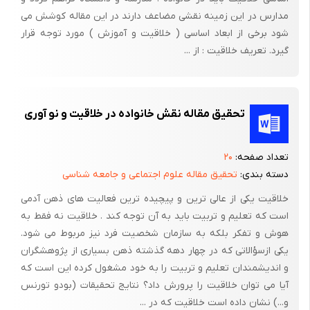
مدارس در این زمینه نقشی مضاعف دارند در این مقاله کوشش می
تقویت در بستر خانواده و به ویژه مدرسه هستند. علت نیز این است
شود برخی از ابعاد اساسی ( خلاقیت و آموزش ) مورد توجه قرار
که چند ساعت آموزش تاثیر شگرف و محسوسی بر آنها نمی­گذارد:
گیرد. تعریف خلاقیت : از ...
اعتماد به نفس، اراده مستقل و پذیرش خطر نمونه­هایی این گروه به
شمار می­روند. این عناصر معمولاً در طول زمان و تحت تعلیمات ساده و
پیچیده والدین، معلمان و مربیان شکل می­گیرند. بنابراین این ساده
تحقیق مقاله نقش خانواده در خلاقیت و نو آوری
انگاری است اگر تصور کنیم در مدت کوتاهی می­توانیم این ویژگی­های
مهم را در افراد پرورش دهیم. ما با رعایت این ملاحظات به شیوه­های
پرورش عناصر شخصیتی خلاقیت اشاره می­کنیم که قادر به زمینه
تعداد صفحه:
۲۰
سازی تقویت این عناصر هستند:
دسته بندی:
تحقیق مقاله علوم اجتماعی و جامعه شناسی
خلاقیت یکی از عالی ترین و پیچیده ترین فعالیت های ذهن آدمی
است که تعلیم و تربیت باید به آن توجه کند . خلاقیت نه فقط به
1- اعتماد به نفس و اراده مستقل
هوش و تفکر بلکه به سازمان شخصیت فرد نیز مربوط می شود.
یکی ازسؤالاتی که در چهار دهه گذشته ذهن بسیاری از پژوهشگران
هر چند اعتماد به نفس و اراده مستقل از نظر مفهومی جدا از یکدیگر
و اندیشمندان تعلیم و تربیت را به خود مشغول کرده این است که
فرض می­شوند ولی دو روی یک سکه­اند. اراده مستقل در کنار اعتماد به
آیا می توان خلاقیت را پرورش داد؟ نتایج تحقیقات (بودو تورنس
نفس تحقق می­یابد و اعتماد به نفس نیز با یاری اراده مستقل بروز و
و...) نشان داده است خلاقیت که در ...
ظهور پیدا می­کند. به این دلیل ما آنها را در ارتباط با هم مطرح می­کنیم.