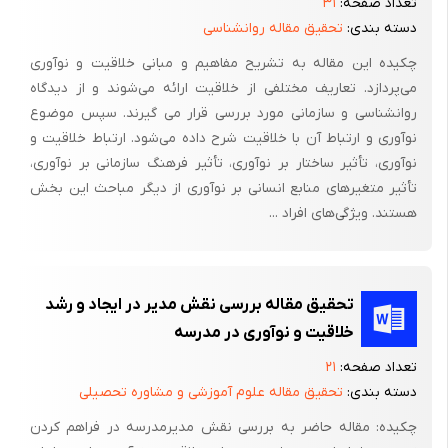
تعداد صفحه:
۳۱
فراهم آورد.
دسته بندی:
تحقیق مقاله روانشناسی
آمابیلی (1988) معتقد است، برای رسیدن به خلاقیت بهتر است که
چکیده این مقاله به تشریح مفاهیم و مبانی خلاقیت و نوآوری
انگیزه و به ویژه انگیزه درونی پرورش پیدا کند و در جایی دیگر به
می‌پردازد. تعاریف مختلفی از خلاقیت ارائه می‌شوند و از دیدگاه
نقش اهمیت انگیزش بیرونی اشاره می­کند. ما ضمن احترام به این نظر
روانشناسی و سازمانی مورد بررسی قرار می گیرند. سپس موضوع
توصیه­هایی در قالب انگیزه درونی و بیرونی ارایه می­کنیم.
نوآوری و ارتباط آن با خلاقیت شرح داده می‌شود. ارتباط خلاقیت و
نوآوری، تأثیر ساختار بر نوآوری، تأثیر فرهنگ سازمانی بر نوآوری،
چون فعالیت انگیزشی خلاق عمدتاً ماهیتی کلامی دارد، یعنی باید به
تأثیر متغیرهای منابع انسانی بر نوآوری از دیگر مباحث این بخش
وسیله کلام و روابط کلامی وارد آن شد شاید درست نباشد که آن را
هستند. ویژگی‌های افراد ...
محدود به فضای خاص کرد. در کودکان انگیزه معمولاً حالتی کلی و
عمومی دارد. گاهی درونی می­شود و گاهی بیرونی. برای آن که کودکان
موفق شوند به انگیزه خود سازمان دهند و جهت ان را مشخص کنند
تحقیق مقاله بررسی نقش مدیر در ایجاد و رشد
(درونی سازند یا بیرونی) طوری که برجستگی با یکی باشد برخورد کلامی
خلاقیت و نوآوری در مدرسه
ما یا به عبارت ساده­تر برخورد شفاهی ما نقشی اساسی دارد. آنچه
هسته و محور برخورد را می­سازد گرایش و جهتی است که در خود پاسخ
تعداد صفحه:
۲۱
یا کلام نهفته است؛ آیا کلام مشوق انگیزه درونی است یا بیرونی.
دسته بندی:
تحقیق مقاله علوم آموزشی و مشاوره تحصیلی
بنابراین، در اولین گام آموزش « انگیزه» باید به جهت پاسخ­ها و هدایت­
چکیده: مقاله حاضر به بررسی نقش مدیرمدرسه در فراهم کردن
های کلامی فرد توجه کافی داشته باشیم. برای مثال وقتی از کودک می­