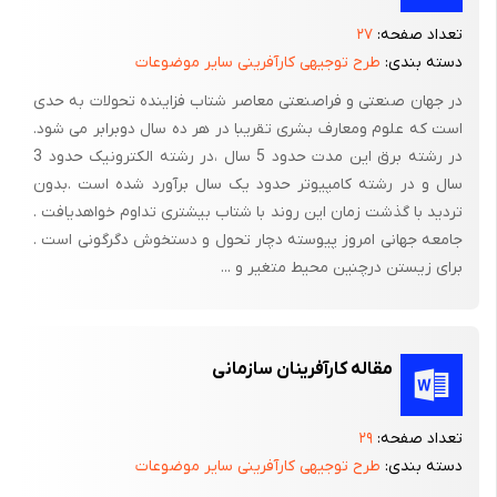
مسئولیت­ها، تصمیم­ها، انتخاب و آثار او نیز عمیقاً توجه کنیم. در این
تعداد صفحه:
۲۷
رابطه توصیه می­شود، رفتارهای ابتکاری و سازنده کودک ولو کوچک و
دسته بندی:
طرح توجیهی کارآفرینی سایر موضوعات
ناچیز مورد تشویق قرار گیرد. در این مواقع بهتر است از تشویق­ها و
در جهان صنعتی و فراصنعتی معاصر شتاب فزاینده تحولات به حدی
دلگرمی­هایی که انگیزه درونی را قوت می­بخشد استفاده شود. عموم این
است که علوم ومعارف بشری تقریبا در هر ده سال دوبرابر می شود.
تشویق­ها ماهیتی کلامی دارند، نمونه­هایی نظیر آنچه در زیر پیشنهاد می­
در رشته برق این مدت حدود 5 سال ،در رشته الکترونیک حدود 3
شود از این قبیل­اند:
سال و در رشته کامپیوتر حدود یک سال برآورد شده است .بدون
تردید با گذشت زمان این روند با شتاب بیشتری تداوم خواهدیافت .
- تصمیم جالبی گرفتی، موفق باشی.
جامعه جهانی امروز پیوسته دچار تحول و دستخوش دگرگونی است .
- خانه قشنگی ساختی معلوم است برایش زحمت زیادی کشیدی.
برای زیستن درچنین محیط متغیر و ...
- پشتکارت قابل تحسین است.
- فکرهای خیلی خوبی داری، باید آنها را جدی بگیری.
مقاله کارآفرینان سازمانی
- بالاخره آنچه را دوست داشتی، ساختی.
- انتخاب شما هم خوب است.
تعداد صفحه:
۲۹
دسته بندی:
طرح توجیهی کارآفرینی سایر موضوعات
برای تداوم انگیزه درونی هم زمان می­توان از مشوق­های غیر کلامی نیز