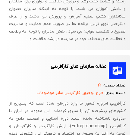
زمینه و شرایط جهت رشد و پرورش خلاقیت و نوآوری برای معلمان
پرسیم چرا بازی نمی­کنی و او می­گوید حوصله ندارم و پاسخ ما را در
و دانش آموزان می باشد. با توجه به اینکه مدیران بعنوان
جهت دادن به رفتار کودک ممکن است این چنین باشد:
سکانداران کشتی عظیم آموزش و پرورش می باشند و از طرف
دیگرحتی قوی ترین برنامه ها در صورت عدم حمایت و مدیریت
- اگر به او بگوییم خوب است که تو هم مثل بقیه بچه­ها بازی کنی به
صحیح با شکست مواجه می شود ، نقش مدیران با توجه به وظایف
رفتار او جهتی بیرونی می­دهیم
و فعالیت های مختلف خود در مدرسه در رشد خلاقیت و ...
- اگر بازی را به میل، تصمیم و انتخاب او واگذاریم رفتارش را جهتی
درونی می­بخشیم.
مقاله سازمان های کارآفرینی
اکنون که اطمینان حاصل کردیم باید مراقب سوال­ها و پاسخ­های خود
باشیم. به سراغ روش­هایی می­رویم که به انگیزه درونی کودکان دامن می­
زند. نوع برخوردهای کلامی مثبت که در این رابطه می­توان داشت
تعداد صفحه:
۴۱
عبارتند از:
دسته بندی:
طرح توجیهی کارآفرینی سایر موضوعات
کارآفرینی امروزه کشور ما وارد دوره‌ای شده است که بسیاری از
مثال: شرکت در بازی کاردستی
کشورهای پیشرفته آن را سپری کرده‌اند. این مفهوم در ایران تا
برخوردها: - آیا این بازی را دوست داری؟
حدودی ناشناخته مانده است. دوره آشنایی و اهمیت دادن به
کارآفرینی (Entrepreneurship). ارزش کارآفرینی و کارآفرینان و
- دوست داری این بازی چگونه برگزار شود؟
توجه به آنها به وضوح در اقتصاد و فرهنگ این کشورها دیده