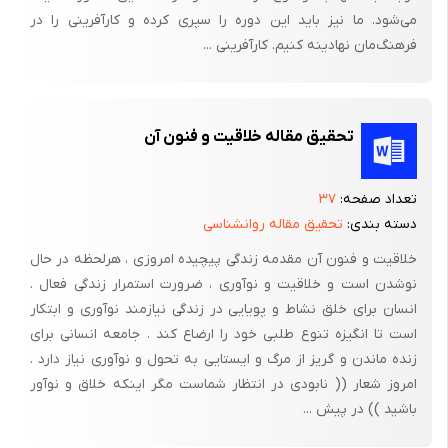
- چه احساسی نسبت به ساختن کاردستی داری؟
می‌شود. ما نیز باید این دوره را سپری کرده و کارآفرینی را در
فرهنگ‌مان نهادینه کنیم. کارآفرینی ...
- دوست داری چه چیزی را درست کنی؟
- دوست داری چه وسایلی در اختیار شما باشد؟
- دوست داری ...
تحقیق مقاله خلاقیت و فنون آن
در این مثال، خود کودک و احساسات و علاقمندی­های او محور فعالیت
است. به او امکان داده می­شود هر طور دوست دارد عمل کند نه آن
تعداد صفحه:
۳۷
طور که ما دوست داریم. ممکن است ما به ساختن گل علاقمند باشیم و
دسته بندی:
تحقیق مقاله روانشناسی
او به ساختن خورشید؛ چنانچه در این فعالیت نظر و گرایش ما غالب
خلاقیت و فنون آن مقدمه زندگی پیچیده امروزی ، هرلحظه در حال
باشد جهت انگیزه کودک بیرونی خواهد شد. یعنی او یاد می­گیرد که به
نوشدن است و خلاقیت و نوآوری ، ضرورت استمرار زندگی فعال .
چیزی غیر از احساسات و علاقمندی­های خود بیندیشد. چیزی که دیگران
انسان برای خلق نشاط و پویایی در زندگی نیازمند نوآوری و ابتکار
و محیط به او می­دهند. بنابراین در این نوع از فعالیت هدایت انگیزه به
است تا انگیزه تنوع طلبی خود را ارضاع کند . جامعه انسانی برای
خود کودک واگذار می­شود. اما در عین حال ممکن است این سوال پیش
زنده ماندن و گریز از مرگ و ایستایی به تحول و نوآوری نیاز دارد .
امروز شعار (( نابودی در انتظار شماست مگر اینکه خلاق و نوآور
بیاید که شاید کودکان توقع زیادی داشته باشند و ما به دلیل
باشید )) در پیش ...
محدودیت نتوانیم ابزار یا امکانات دلخواه آنها را تامین کنیم، در این
مواقع توصیه نمی­شود که به تمام خواسته­های کودک بپردازیم بلکه می­