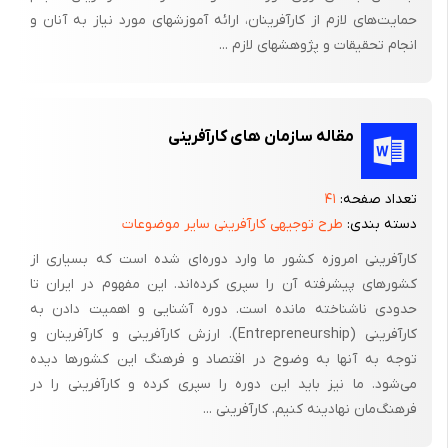
حمایت‌های لازم از کارآفرینان، ارائه آموزشهای مورد نیاز به آنان و
پنج مرحله شکل گرفته است: ایجاد دانش جدید به وسیله تحقیقات
انجام تحقیقات و پژوهشهای لازم ...
علمی، تبدیل دانش به ایده‌های تجاری، ایجاد فرصت‌های جدید بر
مبنای ایده‌های تجاری،دستیابی به بینش تجاری به وسیله تعریف
پروژه بر مبنای فرصت ایجاد شده، و توسعه تکنولوژی بر مبنای پروژه
مقاله سازمان های کارآفرینی
تعریف شده. به نظر ندونزوا و همکارانش فرایند ایجاد بنگاه مشتق از
دانشگاه که همان فرایند کارآفرینی است، به چهار مرحله قابل تجزیه
است. این مراحل عبارتند از: ایجاد ایده‌های تجاری از تحقیقات، طراحی
تعداد صفحه:
۴۱
پروژه‌های مخاطره‌آمیز جدید ناشی از ایده‌ها، شروع بنگاه‌های مشتقه از
دسته بندی:
طرح توجیهی کارآفرینی سایر موضوعات
پروژه‌ها و تحکیم و تقویت ایجاد ارزش اقتصادی به وسیله بنگاه‌های
کارآفرینی امروزه کشور ما وارد دوره‌ای شده است که بسیاری از
مشتقه.
کشورهای پیشرفته آن را سپری کرده‌اند. این مفهوم در ایران تا
حدودی ناشناخته مانده است. دوره آشنایی و اهمیت دادن به
واهورا و همکارانش (2004) در یک مطالعه تجربی دو عنصر مهم از
کارآفرینی (Entrepreneurship). ارزش کارآفرینی و کارآفرینان و
سیستم کارآفرینی مبتنی بر علم را تحلیل کرده‌اند. اولا آنها نشان داده‌اند
توجه به آنها به وضوح در اقتصاد و فرهنگ این کشورها دیده
که فرایند کارآفرینی مبتنی بر علم (فرایند اشتقاق کارآفرینی) یک
می‌شود. ما نیز باید این دوره را سپری کرده و کارآفرینی را در
فرایند غیرخطی است که از پنج مرحله توسعه شکل گرفته است. این
فرهنگ‌مان نهادینه کنیم. کارآفرینی ...
مراحل عبارتند از: تحقیقات، قالب بندی فرصت‌ها، پیش سازمان، جهت