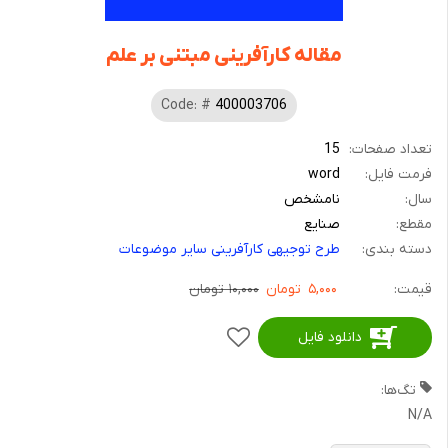
مقاله کارآفرینی مبتنی بر علم
Code: #
400003706
تعداد صفحات:
15
فرمت فایل:
word
سال:
نامشخص
مقطع:
صنایع
دسته بندی:
طرح توجیهی کارآفرینی سایر موضوعات
قیمت:
۵,۰۰۰
تومان
۱۰,۰۰۰ تومان
دانلود فایل
افزودن
به
تگ‌ها:
علاقمندی
N/A
ها