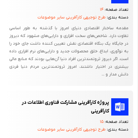
مرحله دیگر را اتصالات بحرانی نامیده‌اند. به نظر آنها اگر اتصالات بحرانی
تعداد صفحه:
۱۴
برای مدت طولانی حل نشده باقی بمانند، فرایند کارآفرینی مختل شده و
دسته بندی:
طرح توجیهی کارآفرینی سایر موضوعات
تشکیل بنگاه مشتقه با شکست مواجه می‌شود. بنابراین برای تضمین
مقدمه ساختار اقتصادی دنیای امروز با گذشته به طور اساسی
تبدیل جنین بنگاه مشتقه به یک بنگاه مشتقه بالغ با بازدهی پایدار،
تفاوت دارد. شاخص‌های سخت افزاری و دارایی‌های مشهود که دیروز
بایستی این اتصالات از میان بر داشته شوند.
در جایگاه یک بنگاه اقتصادی نقش تعیین کننده داشت جای خود را
به نوآوری، ابداع، خلق محصولات جدید و دارایی‌های نرم افزاری داده
آنها همچنین نشان داده‌اند که ماهیت اتصالات بحرانی در مراحل
است. اگر دیروز ثروتمندترین افراد دنیا آن‌هایی بودند که منابع مالی
مختلف متفاوت است و عموما به دلیل نقص در سرمایه اجتماعی،
بیشتری در اختیار داشتند، امروز ثروتمندترین مردم دنیا فردی
ضعف منابع و ناکافی بودن ظرفیت‌های داخلی به وجود می‌آیند. این
دانش مدار و ...
عوامل در تعامل با یکدیگر مانع شکل گیری فرایند ایجاد ارزش اقتصادی
می‌شوند.
با توجه به مباحث بالا، در مقاله حاضر فرایند کارآفرینی مبتنی بر علم
پروژه کارآفرینی مشارکت فناوری اطلاعات در
به عنوان یک فرایند ماتریسی با خواص یادگیری پویا، در نظر گرفته
کارآفرینی
می‌شود. ستون‌های ماتریس پیشرفت فعالیت در طول زمان و سطرهای
تعداد صفحه:
۱۵
آن تفکر و بازاندیشی در رابطه فعالیت‌ها در یک مقطع را نشان
دسته بندی:
طرح توجیهی کارآفرینی سایر موضوعات
می‌دهند. بنابراین، در فرایندی با ساختار ماتریسی، مرحله کارآفرینی