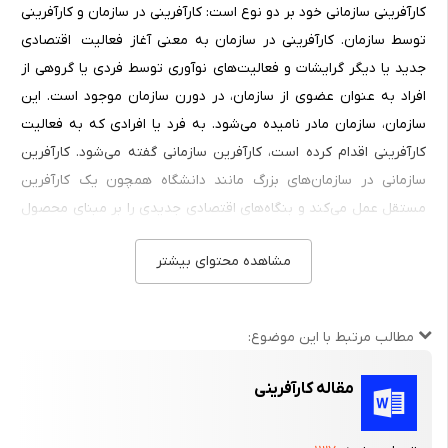
کارآفرینی سازمانی خود بر دو نوع است: کارآفرینی در سازمان و کارآفرینی
توسط سازمان. کارآفرینی در سازمان به معنی آغاز فعالیت اقتصادی
جدید یا دیگر گرایشات و فعالیت‌های نوآوری توسط فردی یا گروهی از
افراد به عنوان عضوی از سازمان، در دورن سازمان موجود است. این
سازمان، سازمان مادر نامیده می‌شود. به فرد یا افرادی که به فعالیت
کارآفرینی اقدام کرده است، کارآفرین سازمانی گفته می‌شود. کارآفرین
سازمانی در سازمان‌های بزرگ مانند دانشگاه همچون یک کارآفرین
مستقل عمل می‌کند و بنگاه‌های اقتصادی جدیدی را بر مبنای محصول
جدید، خدمات جدید یا فرایند جدید ایجاد می‌نماید. البته دانشگاه یا
مشاهده محتوای بیشتر
سازمان مادر در ستانده کارآفرینی با کارآفرین یا کارآفرینان شریک است
و آنان را در زمینه‌های مختلف اقتصادی و فنی حمایت می‌کند. بنگاه
نوپایی که توسط کارآفرین سازمانی تاسیس می‌شود بنگاه مشتقه
مطالب مرتبط با این موضوع:
نامیده می‌شود.
کارآفرینی توسط سازمان که کارآفرینی شرکتی نیز نامیده می‌شود، به این
مقاله کارآفرینی
معنی است که سازمان به عنوان یک شخصیت حقوقی اقدام به ایجاد
فعالیت جدید اقتصادی (بنگاه جدید، کارخانه جدید یا اداره جدید)