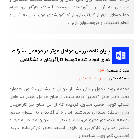
تاسیس بنگاه مشتقه است که در موقعیت 44 جای گرفته است. در
اجتماعی به آن روی آورده‌اند، توسعه فرهنگ کارآفرینی، انجام
نهایت پنجمین و آخرین درایه اصلی تقویت و تحکیم بازدهی است که
حمایت‌های لازم از کارآفرینان، ارائه آموزشهای مورد نیاز به آنان و
انجام تحقیقات و پژوهشهای لازم ...
در موقعیت 55 قرار گرفته است. در درایه اصلی دوم از میان انبوه
دانش و اطلاعات موجود (نتایج تحقیقات سابق) و جدید (نتایج
تحقیقات جاری) تعدادی محدودی ایده تجاری استخراج می‌شود، در درایه
سوم ابتدا ایده‌ها بررسی می‌شوند، سپس بهترین و محتمل ترین آنها
پایان نامه بررسی عوامل موثر در موفقیت شرکت
به پروژه‌های کارآفرینی عینی تبدیل می‌شوند، در درایه اصلی چهارم
های ایجاد شده توسط کارآفرینان دانشگاهی
پروژه‌های کارآفرینی بررسی و بهترین آنها اجرا و به بنگاه اقتصادی
تعداد صفحه:
۱۵۸
تبدیل می‌شوند (طراحی سازمانی) و در نهایت در درایه پنجم ارزش
دسته بندی:
پایان نامه مدیریت
اقتصادی ایجاد شده به وسیله بنگاه‌های جدید، تقویت و تحکیم پیدا
مقدمه روند تحول زندگی بشر از دوران غارنشینی تاکنون همواره
می‌کند (بازدهی پایدار).
تحت تاثیر عامل "تغییر" بوده است . از میان عوامل تغییر به عامل
درایه‌های بیست و پنج گانه به طور شبکه‌ای به یکدیگر متصل
انسانی توجه خاصی مبذول گردیده که از این میان نیز کارآفرینان
دارای جایگاه ممتازی می‌باشند. امروزه کارآفرینان به عنوان موتور
هستند. بازدهی اقتصادی پایدار وابسته به کیفیت بنگاه ایجاد شده و
توسعه اقتصادی مطرح می‌باشند و سعی در تشویق محیط به عرضه
اطلاعات و دانش پیشین دریافت شده از درایه‌های اصلی قبلی است،
بیشتر مدیران کارآفرین و ظهور استعدادهای کارآفرینانه دارند.
کیفیت بنگاه ایجاد شده به کیفیت پروژه‌ های نهایی شده واطلاعات و
نخستین گام جهت شناخت و ...