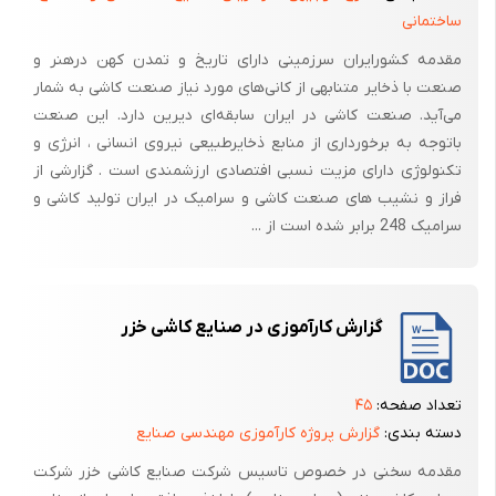
درصنعت سرامیک علی الخصوص سرامیک های ساختمانی به علت مصرف
ساختمانی
زیادمواد اولیه،انتخاب مواداولیه ارزان قیمت ودردسترس درراس وتیرگی های
مقدمه کشورایران سرزمینی دارای تاریخ و تمدن کهن درهنر و
مواداولیه چنین صنایعی می باشندولی این دوویژگی نبایددارای چنان ارزش
صنعت با ذخایر متنابهی از کانی‌های مورد نیاز صنعت کاشی به شمار
واعتباری باشدکه خواص فنی دیگرراتحت الشعاع قراردهد،به نحوی که به علت
می‌آید. صنعت کاشی در ایران سابقه‌ای دیرین دارد. این صنعت
نادیده گرفتن خواص فنی مواد اولیه،عیوب وضایعات درمحصول ایجادشودکه
باتوجه به برخورداری از منابع ذخایرطبیعی نیروی انسانی ، انرژی و
هزینه های انجام شده به علت ایجاداین عیوب،ارزان قیمت بودن این گونه
تکنولوژی دارای مزیت نسبی افتصادی ارزشمندی است . گزارشی از
مواداولیه رازیرعلامت سئوال برده،شک وتردیددر استفاده ازآن هابوجودآورد.
فراز و نشیب های صنعت کاشی و سرامیک در ایران تولید کاشی و
سرامیک 248 برابر شده است از ...
گزارش کارآموزی در صنایع کاشی خزر
تعداد صفحه:
۴۵
دسته بندی:
گزارش پروژه کارآموزی مهندسی صنایع
مقدمه سخنی در خصوص تاسیس شرکت صنایع کاشی خزر شرکت