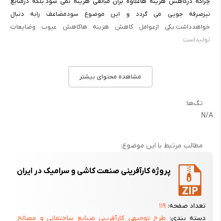
چراکه درکاهش هزینه هاعلاوه برآن مبالغی هزینه نمی شود.بلکه درمنابع
نیزصرفه جویی می گردد و این موضوع سودمضاعف رابه دنبال
خواهدداشت.یکی ازعوامل کاهش هزینه هاکاهش عیوب وضایعات
تولیداست.
درتحلیل عوامل ایجادعیوب وضایعات درمراحل مختلف تولیدتعدادی ازعیوب
ازمواداولیه ناشی می شوندبه این مفهوم که به علت درنظرنگرفتن وعدم
مشاهده محتوای بیشتر
مراعات نکاتی چنداز جمله نکات زیرعیوبی درمحصولات نیمه تمام ومحصولات
نهایی ایجادمیشودکه منشاء آن مواداولیه ونحوه به کارگیری آن هاست:
تگ‌ها:
الف) عدم شناخت صحیح وآگاهی کامل ازخواص مواداولیه
N/A
ب) به کارگیری مواداولیه درجایگاه غیرواقعی وغیرضحیح آن ها
مطالب مرتبط با این موضوع:
ج) آماده سازی وفرآوری نادرست مواداولیه
بدیهی است موارد"ب"و"ج"ازمورد"الف"نیزمی تواندناشی شود.به عبارت
پروژه کارآفرینی صنعت کاشی و سرامیک در ایران
دیگربرای جلوگیری ازایجادبعضی ازعیوب بایستی خواص مواداولیه معرفی
وتاثیرآن هادرتحریک از مراحل رابه خوبی شناخت ومواردمصرف آن هارادانست
تعداد صفحه:
۱۱۹
وبه چگونگی آماده سازی آنها برای اتخاذنتایج مطلوب وقوف کامل داشت.
دسته بندی:
طرح توجیهی کارآفرینی صنایع ساختمانی و مصالح