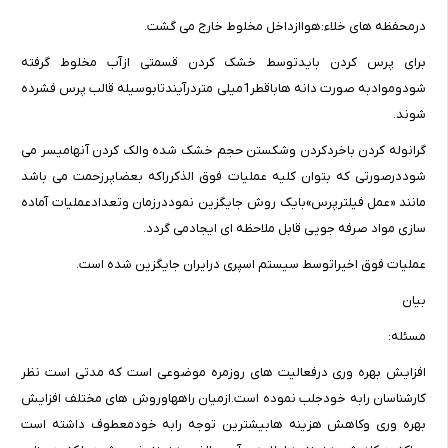
درمحفظه های خلاء:هواازداخل مخلوط خارج می گشت.
برای پرس کردن بایدتوسط خشک کردن قسمتی ازآب مخلوط گرفته
شودوموادبه صورت دانه هاباقطر1میلی متردرآیندتابوسیله قالب پرس فشرده
شوند.
گرانوله کردن باخردکردن وشکستن حجم خشک شده والک کردن آنهامیسر می
شوددرصورتی که بتوان کلیه عملیات فوق الذکرراکه بعضاپرزحمت می باشد
مانند «عمل فیلترپرس»بایک روش جایگزین نموددرزمان وتعدادعملیات آماده
سازی مواد صرفه جویی قابل ملاحظه ای ایجادمی گردد.
عملیات فوق اخیراتوسط سیستم اسپری درایران جایگزین شده است.
بیان
مسئله:
افزایش بهره وری درفعالیت های روزمره موضوعی است که مدتی است نظر
کارشناسان رابه خودجلب نموده است.ازمیان راههاوروش های مختلف افزایش
بهره وری وکاهش هزینه هابیشترین توجه رابه خودمعطوف داشته است