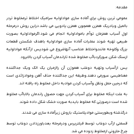
مقدمه:
عمومی ترین روش برای آماده سازی مواداولیه سرامیک اختلاط ترمخلوط تردر
بالمیل ویادریک همزن همچون همزن پادویی می باشد.دراین روش درمرحله
اول آسیاب همزمان توأم بامواداولیه انجام می شود.اگرمواداولیه بصورت
طبیعی تهیه شوند عملیات آماده سازی مواداولیه باهدف شکستن قطعات
بزرگ وکلوخه مانندواختلاط متناسب آنهاشروع می شودپس ازآنکه مواداولیه
ازسنگ شکن عبورکردباآب مخلوط شده تاراندمان آسیاب کردن بالابرود.
پس ازآسیاب وتهیه دوغلب هموژن آن راازمیان یک الک ویک جداکننده
مغناطیسی عبورمی دهند.وظیفه این جداکننده حذف آهن وموادزائدی است
که درحین حمل ونقل وآسیاب کردن موادبه داخل مخلوط راه یافته اند.
به علت اینکه مخلوط برای آسیاب کردن جهت حصول راندمان بالاباآب مخلوط
شده است درصورتی که مخلوط بایدبه صورت خشک شکل داده شوند.
درگذشته وبطورسنتی موادپلاستیک باروش زیرآماده سازی می شدند.
قسمتی ازآب دوغاب توسط فیلترپرس ودرمرحله بعدباورزدادن دوغاب توسط
چرخ حلزونی ازمخلوط زدوده می شد.