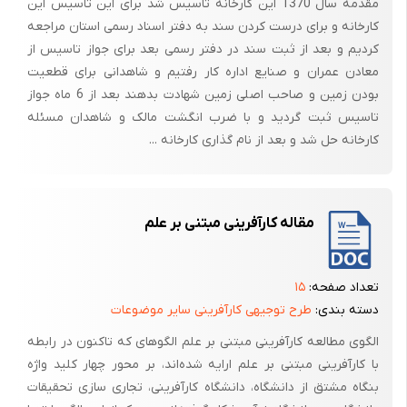
مقدمه سال 1370 این کارخانه تاسیس شد برای این تاسیس این
2
آمپر
300
ژاپن
تولید
کارخانه و برای درست کردن سند به دفتر اسناد رسمی استان مراجعه
پرس های
3
آمپر
390
ژاپن
2
000/000/500/3
0/000/000/7
کردیم و بعد از ثبت سند در دفتر رسمی بعد برای جواز تاسیس از
هیدرولیک
معادن عمران و صنایع اداره کار رفتیم و شاهدانی برای قطعیت
جمع
7
000/000/000/6
/000/500/19
بودن زمین و صاحب اصلی زمین شهادت بدهند بعد از 6 ماه جواز
تاسیس ثبت گردید و با ضرب انگشت مالک و شاهدان مسئله
کارخانه حل شد و بعد از نام گذاری کارخانه ...
(جداول در فایل اصلی موجود است )
مقاله کارآفرینی مبتنی بر علم
تعداد صفحه:
۱۵
دسته بندی:
طرح توجیهی کارآفرینی سایر موضوعات
الگوی مطالعه کارآفرینی مبتنی بر علم الگوهای که تاکنون در رابطه
با کارآفرینی مبتنی بر علم ارایه شده‌اند، بر محور چهار کلید واژه
بنگاه مشتق از دانشگاه، دانشگاه کارآفرینی، تجاری سازی تحقیقات