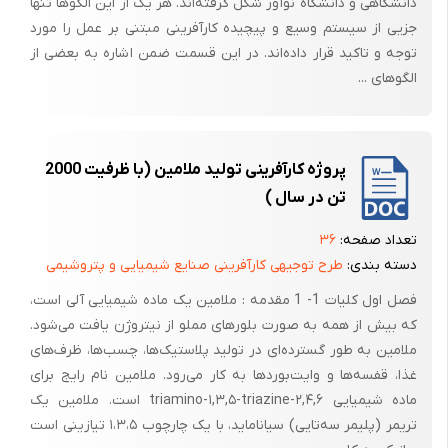
دانشگاهی و دانشگاه نوآور شکل گرفته‌اند. هر یک از این الگوها تنها
جزیی از سیستم وسیع و پیچیده کارآفرینی مبتنی بر عمل را مورد
توجه و تاکید قرار داده‌اند. در این قسمت ضمن اشاره به بعضی از
الگوهای ...
پروژه کارآفرینی تولید ملامین (با ظرفیت 2000
تن در سال )
تعداد صفحه:
۳۶
دسته بندی:
طرح توجیهی کارآفرینی صنایع شیمیایی و پتروشیمی
فصل اول کلیات 1- 1 مقدمه : ملامین یک ماده شیمیایی آلی است،
که بیش از همه به صورت بلورهای مملو از نیتروژن یافت می‌شود.
ملامین به طور گسترده‌ای در تولید پلاستیک‌ها، چسب‌ها، ظرف‌های
غذا، قفسه‌‌ها و وایت‌بوردها به کار می‌رود. ملامین نام رایج برای
ماده شیمیایی ۲,۴,۶-triamino-۱,۳,۵-triazine است. ملامین یک
تریمر (پلیمر سه‌تایی) سیاناماید، با یک چارچوب ۱،۳،۵ تیازینی است