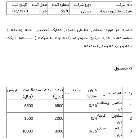
نام شرکت
نوع شرکت
شماره ثبت
محل ثبت
تاریخ ثبت
شرکت ملامین «دریا»
دولتی
5670
شیراز
1/5/1370
تبصره: در مورد اشخاص حقیقی تصویر مدارک تحصیلی، نظام وظیفه و
شناسنامه، در مورد شرکتها تصویر مدارک مربوط به شرکت ( اساسنامه، شرکت
نامه و روزنامه رسمی) ضمیمه
3- محصول:
میزان تولید
قیمت تمام شده
قیمت فروش
ردیف
نام محصول
واحد
سالانه
(ریال)
(ریال)
ملامین پشقاب
8500
6500
0/36
1
دریا
ملامین کاسه
3500
2000
0/4
2
دریا
ملامین سینی
10000
8000
0/35
3
دریا