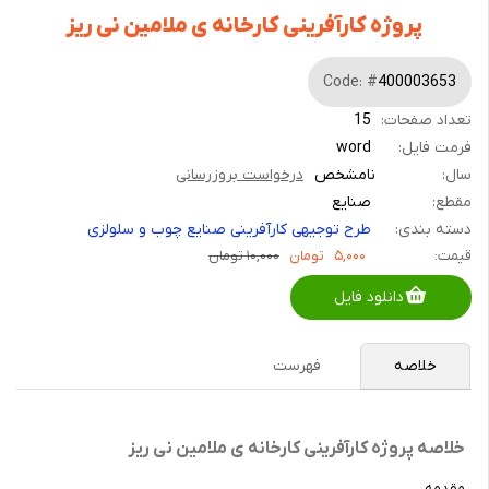
پروژه کارآفرینی کارخانه ی ملامین نی ریز
Code: #
400003653
تعداد صفحات:
15
فرمت فایل:
word
سال:
نامشخص
درخواست بروزرسانی
مقطع:
صنایع
دسته بندی:
طرح توجیهی کارآفرینی صنایع چوب و سلولزی
قیمت:
۵,۰۰۰
تومان
۱۰,۰۰۰ تومان
دانلود فایل
خلاصه
فهرست
خلاصه پروژه کارآفرینی کارخانه ی ملامین نی ریز
مقدمه