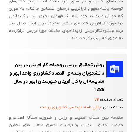
محیط‌های کسب و کار هنوز وارد نشده است،دراکثر کشورهای
بدنه خودکار باید به اندازه کافی محکم باشد، بطوریکه در طول زمان
توسعه یافته،مفهوم کارآفرینی درسطح اقتصادی جاافتاده به طوری
استفاده ترک بر ندارد و نشکند و دارای سوراخی باشد که فشار هوا را
که جوانان میتوانند خود رابه یک قهرمان تجاری تبدیل کنند0ولی
درکشورما کارآفرینی اقتصادی بیشتر اشتباهاً بچای ایجاد شغل بکار
برای جوهررسانی تامین نماید و این سوراخ نباید در طول زمان استفاده
برده میشود0کارآفرینی ازدیدگاههای مختلف مورد بررسی قرارگرفته
در هیچ شرایطی پوشیده شود . بهترین نوع خودکار از نظر ظاهر،
به طوری که پیتردراکر،مک کله ...
خودکاری است که میزان مصرف جوهر را در یدکی شفاف نشان بدهد
.جوهر باید همگن بوده و در طول زمان جوهر گیری سخت و سفت
نشود . جوهر نباید بدبو بوده و رنگ آن باید آبی، قرمز، سبز و یا مشکی
روش تحقیق بررسی روحیات کار افرینی در بین
باشد . جوهر نباید دارای مواد سمی بوده و اثر آن روی کاغذ بیشتر از
دانشجویان رشته ی اقتصاد کشاورزی واحد ابهر و
حد معمولی نباشد. خودکار که محصول مورد نظر در این طرح می باشد،
مقایسه ان با کار افرینان شهرستان ابهر در سال
از گروه محصولاتی است که دارای مصارف اداری بوده و عموما جهت
1388
نگارش مورد استفاده قرار می گیرد.
تعداد صفحه:
۷۴
در جوامع مختلف بخصوص در جوامعی که دارای قشر تحصیل کرده یا
دسته بندی:
پایان نامه مهندسی کشاورزی زراعت
محصل باشد، میزان مصرف انواع خودکار بسیار زیاد می باشد.
مقدمه بیان مسأله اهمیت و ارزش و ضرورت مسأله اهداف و
مقاصد تحقیق سئوالات و فرضیات تحقیق متغیر های تحقیق
خودکارهای عادی موجود در کشور معمولا در سه نوع عمده مدل بیک،