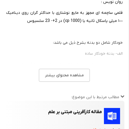
روان نویس :
قلمی ساچمه ای مجهز به مایع نوشتاری با حداکثر گران روی دینامیک
١٠٠٠ میلی پاسکال ثانیه یا (1000 cp) در 2+- 23 سلسیوس
خودکار شامل دو بدنه بشرح ذیل می باشد:
الف- بدنه خودکار ساده
این بدنه بطور ساده و دارای کلاهی است که معمولا گیره ای بوده و
برای نهادن در جیب تعبیه شده و همچنین بدنه به انتهای ته قلم
مشاهده محتوای بیشتر
خودکار ختم می شود. قلم خودکار ساده به علت راحتی و سهولت بیشتر
مورد مصرف استفاده کنندگان در دنیا قرار گرفته است.
مطالب مرتبط با این موضوع:
مقاله کارآفرینی مبتنی بر علم