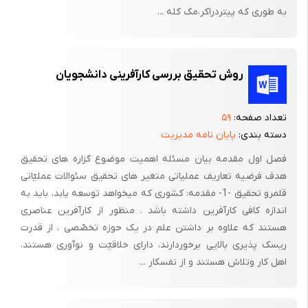
به طوری که پیتردراکر،مک کله ...
ب - مدل اوژن )استارلت(
- لوله خارجی پلاستیکی
- ساچمه و نوک فلزی
روش تحقیق بررسی کارآفرینی دانشجویان
- در پوش
تعداد صفحه:
۵۹
- جوهر
دسته بندی:
پایان نامه مدیریت
فصل اول مقدمه بیان مسئله اهمیت موضوع گزاره ­های تحقیق
ج- مدل رکسی
هدف فرضیه تعاریف عملیاتی متغیر های تحقیق سئوالات عملیّاتی
قلمرو تحقیق -1- مقدمه: کشوری که می­خواهد توسعه یابد، باید به
- لوله خارجی شکننده
اندازه کافی کارآفرین داشته باشد . منظور از کارآفرین عناصری
- ساچمه و نوک فلزی
هستند که علاوه بر داشتن علم در یک حوزه تخصّصی ، از قدرت
ریسک­ پذیری بالایی برخوردارند، دارای خلاقیّت و نوآوری هستند،
- تویی
اهل کار وتلاش هستند و از نفس­کار ...
- پلاستیک انتهای لوله
- درپوش