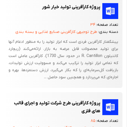
پروژه کارآفرینی تولید خیار شور
- جوهر
به غیر از ساچمه و نوک فلزی خودکار، بقیه اجزای خودکار از پلاستیک
تعداد صفحه:
۳۴
می باشد. تماس نوشتنی خودکار با کاغذ توسط یک گو ی فلزی انجام
دسته بندی:
طرح توجیهی کارآفرینی صنایع غذایی و بسته بندی
گرفته که با گردش خود، جوهر چرب و مخصوصی را بر روی کاغذ انتقال
پیشگفتار کارآفرین‌ فردی‌ است‌ که‌ ابزار تولید را به‌ منظور ادغام‌ آنها
می دهد . این جوهر در مخزنی بنام تیوب )لوله( قرار دارد و پس از
برای‌ تولید محصولات‌ قابل‌ عرضه‌ به‌ بازار، ارائه‌می‌کند (ریچارد
عبور از پایه گوی، به گوی منتقل شده و برروی کاغذ می نشیند.
کانتیلون‌ R. Cantillon در حدود سال‌ 1730). کارآفرین‌ عاملی‌ است‌
به مجموعه سوار شده گوی، پایه، لوله، مخزن و جوهر و یدکی قلم، خو
که‌ تمامی‌ ابزار تولید را ترکیب‌ می‌کند و مسوولیت‌ ارزش‌ تولیدات‌،
بازیافت‌ کل‌سرمایه‌ای‌ را که‌ بکار می‌گیرد، ارزش‌ دستمزدها، بهره‌ و
دکار گفته می شود . یدکی مذکور در محفظه هایی قرار می گیرد که به
اجاره‌ای‌ که‌ می‌پردازد و همچنین‌ سود حاصل‌ ...
آن بدنه خودکار می گویند. خودکار بیک که معمولا دارای بدنه شفاف
است از نوع خودکارهای یاد شده است ولی خودکار مدل اوژن دارای
چنین سیستمی نبوده و فقط دارای یک بدنه است که کار تیوب را نیز
انجام می دهد. در خودکار مدل اوژن میزان جوهر بیشتری مصرف می
پروژه کارآفرینی طرح شرکت تولید و اجرای قالب
شود ولی در مقابل بعلت تعداد قطعات کمتر مصرفی، ساخت خودکار
های فلزی
فرآیند تولید کمتری را طی می نماید.
تعداد صفحه:
۸۵