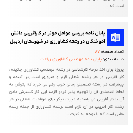
است که ...
پایان نامه بررسی عوامل موثر در کارآفرینی دانش
آموختگان در رشته کشاورزی در شهرستان اردبیل
تاریخچه و سابقه مختصر طرح :
تعداد صفحه:
۸۷
نام و کد محصولات
دسته بندی:
پایان نامه مهندسی کشاورزی زراعت
خودکار طبق کدبندیISIC با شماره ٣٦٩٩١١٣١ مشخص شده است. شماره
پروژه برای اخذ درجه کارشناسی در رشته مهندسی کشاورزی چکیده :
تعرفه گمرکی طبق بررسی های به عمل آمده واردات و صادرات انواع
کار آفرینی در هر رشته شغلی لازم و ضروری است،زیرا آینده و
خودکار تحت تعرفه های ذیل صورت می پذیرد:
پیشرفت هر رشته تحصیلی زمانی خوب رقم می خورد که بتوئان به
لحاظ اقتصادی آن را توجیه پذیر گردو لازمه این کار گسترش دادن
تعرفه گمرکی ٩٦٠٨١٠١٠ تحت عنوان " قلم نوک ساچمه ای با جوهر
آن با کار آفرینی می باشدبه عبارت دیگر برای موفقیت شغلی در هر
خمیری(خودکار(
رشته کار آفرینی در آن لازم است .رشته کشاورزی از جمله رشته
تعرفه گمرکی ٩٦٠٨١٠٢٠ تحت عنوان " قلم نوک ساچمه ای با جوهر
هایی است که با توجه به کثرت ...
مایع)روان نویس(