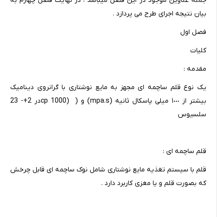
جمله عناوین موجود در این فصل میباشد ، در نهایت فصل چهارم به
بیان نتیجه اجرای طرح می پردازد .
فصل اول
کلیات
مقدمه :
یک نوع قلم ساچمه ای مجهز به مایع نوشتاری با گرانروی دینامیک
بیشتر از ١٠٠٠ میلی پاسکال ثانیه (mpa.s) و ( (cp 1000در 2+- 23
سلسیوس
قلم ساچمه ای :
قلم با سیستم تغذیه مایع نوشتاری شامل نوک ساچمه ای قابل چرخش
که بصورت قلم و یا مغزی کاربرد دارد .