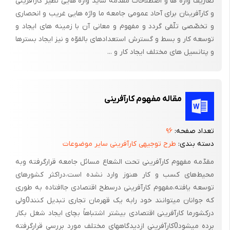
تعاریف واژه ها و اصطلاحات مقدمه شاید واژه هایی نظیر کارآفرینی
و کارآفرینان برای آحاد عمومی جامعه ما واژه هایی غریب و انحصاری
مدل اوژن و مدل رکسی یافت می شوند که اجزای هر یک به شرح ذیل
و تخصّصی تلّقی گردد و مفهوم و معانی آن با زمینه های ایجاد و
می باشد:
توسعه کار و بسط و گسترش استعدادهای بالقوّه و نیز ایجاد بسترها
و پتانسیل های مختلف ایجاد کار و ...
الف - مدل بیک شامل:
- لوله خارجی بیرنگ یا رنگی
مقاله مفهوم کارآفرینی
- توئی
- ساچمه و نوک فلزی
تعداد صفحه:
۹۶
دسته بندی:
طرح توجیهی کارآفرینی سایر موضوعات
- نوک پلاستیکی
مقدّمه مفهوم کارآفرینی تحت الشعاع مسائل جامعه قرارگرفته وبه
- درپوش
محیط‌های کسب و کار هنوز وارد نشده است،دراکثر کشورهای
- پلاستیک انتهای لوله
توسعه یافته،مفهوم کارآفرینی درسطح اقتصادی جاافتاده به طوری
که جوانان میتوانند خود رابه یک قهرمان تجاری تبدیل کنند0ولی
- جوهر
درکشورما کارآفرینی اقتصادی بیشتر اشتباهاً بچای ایجاد شغل بکار
برده میشود0کارآفرینی ازدیدگاههای مختلف مورد بررسی قرارگرفته