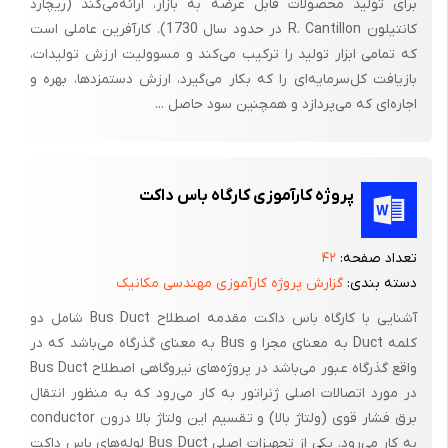
برای‌ تولید محصولات‌ قابل‌ عرضه‌ به‌ بازار، ارائه‌می‌کند (ریچارد
استفاده قرار دادند. پس از آن در فاصله سال های ٥٠٠ تا ٣٠٠ قبل از
کانتیلون‌ R. Cantillon در حدود سال‌ 1730). کارآفرین‌ عاملی‌ است‌
میلاد، مصریان باستان انواع دیگری از قلم را اختراع کردند . تا سال ٦٠٠
که‌ تمامی‌ ابزار تولید را ترکیب‌ می‌کند و مسوولیت‌ ارزش‌ تولیدات‌،
میلادی، ابزارهای نوشتن تغییر چندانی نداشتند. در فاصله بین سال
بازیافت‌ کل‌سرمایه‌ای‌ را که‌ بکار می‌گیرد، ارزش‌ دستمزدها، بهره‌ و
اجاره‌ای‌ که‌ می‌پردازد و همچنین‌ سود حاصل‌ ...
های ٦٠٠ تا ١٨٠٠ میلادی، بود که از پر غاز ساخته می شد، به گونه ای که
در آغاز قرن نوزدهم، قلم پر ، رایج ترین شکل قلم تحریر پرورش
دهندگان غاز در روسیه سالانه ٢٧ میلیون پر غاز به انگلستان صادر می
کردند در اواسط قرن نوزدهم با اختراع و رواج استفاده از خودنویس،
پروژه کارآموزی کارگاه باس داکت
استفاده از قلم پر به فراموشی سپرده شد. تصور ساخت خودکارهای
امروزی در سال ١٩١٦ از سوی فردی به نام رایزبرگ ارایه شد. اما خبرنگار
تعداد صفحه:
۴۲
مجارستانی، لازلو جوزف بیرو بود نیز سازمان هوانوردی Biro که نخستین
دسته بندی:
گزارش پروژه کارآموزی مهندسی مکانیک
خودکار امروزی را تولید کرد. اولین مشتری بزرگ خودکارهای سلطنتی
آشنایی با کارگاه باس داکت مقدمه اصطلاح Bus Duct‌ شامل دو
انگلستان بود.
کلمه Duct‌ به معنای مجرا و Bus‌ به معنای گذرگاه می‌باشد که در
در مورد اتصالات اصلی ژنراتور به کار می‌رود که به منظور انتقال
وضعیت و میزان اشتغالزایی :
تعداد اشتغالزایی این طرح 27 نفر میباشد .
به کار می‌رود. یکی از تجهیزات اصلی Bus Duct‌ لوله‌های باس داکت