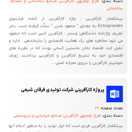
دسته بندی:
طرح توجیهی کارآفرینی صنایع ساختمانی و مصالح
دوام خودکار در انبارها – تحت شرایط انبارهای عادی، در صورتیکه
ساختمانی
خودکارهای آبی، قرمز، سبز ٢٤ ماه و دوام خودکارهای مشکی ١٢ ماه از
تاریخ ساختن خواهد بود. خودکار بطور کلی دارای مشخصات جدول زیر
پیشگفتار: کارآفرینی : واژه کارآفرینی از کلمه فرانسوی
Entreprendre به معنای " متعهد شدن " نشاُت گرفته است. بنابر
می باشد.
تعریف واژنامه دانشگاهی وبستر : کارآفرین کسی است که متعهد
نام کامل طرح و محل اجرای آن :
می شود مخاطره های یک فعالیت اقتصادی را سازماندهی ، اداره و
تقبل کند. اقتصاد دانان نخستین کسانی بودند که در نظریه های
تولید خودکار
اقتصادی خود به تشریح کارآفرین و کارآفرینی پرداختند. ژوزف
شومپیتر کارآفرین را نیروی محرکه اصلی ...
محل اجرا :
پروژه کارآفرینی شرکت تولیدی فرقان شیمی
دلایل انتخاب طرح :
خودکار را بحق می توان یکی از عجیب ترین اختراعات قرن بیستم
تعداد صفحه:
۳۱
دانست ، اختراعی که تحولی را خودکار ایجاد کرد. با نگاهی گذرا به تاریخ
دسته بندی:
طرح توجیهی کارآفرینی صنایع شیمیایی و پتروشیمی
ابزارهای نوشتن می توان اهمیت نوشتن عظیم در روند بهتر درک کرد.
پیشگفتار کارآفرین‌ فردی‌ است‌ که‌ ابزار تولید را به‌ منظور ادغام‌ آنها
اولین ابزارهای نوشتن را چینی ها در هزاره اول قبل از میلاد مسیح مورد