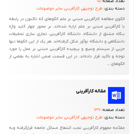
تعداد صفحه:
۱۵
ب- بدنه خودکار با دکمه فشاری
دسته بندی:
طرح توجیهی کارآفرینی سایر موضوعات
این سیستم بدنه در اصطلاح عام، به خودکار اتوماتیک معروف است که
الگوی مطالعه کارآفرینی مبتنی بر علم الگوهای که تاکنون در رابطه
توسط دگمه ای، سر خودکار را برای نوشتن بیرون می آورد.
با کارآفرینی مبتنی بر علم ارایه شده‌اند، بر محور چهار کلید واژه
بنگاه مشتق از دانشگاه، دانشگاه کارآفرینی، تجاری سازی تحقیقات
جنس لوله باید از فلز زنگ نزن، پلاستیک و یا ترکیبی از فلز با پلاستیک
دانشگاهی و دانشگاه نوآور شکل گرفته‌اند. هر یک از این الگوها تنها
ساخته شود و ساخت لوله قلم باید از نظر کیفیت قابل قبول باشد . این
جزیی از سیستم وسیع و پیچیده کارآفرینی مبتنی بر عمل را مورد
لوله نباید در هیچ شرایطی زنگ بزند و یا در طول مدت استفاده عیبی
توجه و تاکید قرار داده‌اند. در این قسمت ضمن اشاره به بعضی از
پیدا کند. قسمتهای چسبیده شده و پیچ شده باید طوری بهم متصل
الگوهای ...
شوند که با لوله محکم شوند و از هم جدا نشوند. لوله باید در برابر
رطوبت و جوهر خودکار غیر قابل نفوذ باشد. لوله نباید ترک بردارد،
بشکند و تاب بردارد و یا جوهر میان آن طوری باشد که به دیواره لوله
مقاله کارآفرینی
چسبیده، سخت و سفت شود.
گوی خودکار باید از فلز زنگ نزن ساخته شود و متناسب با پایه باشد .
تعداد صفحه:
۱۳۷
همچنین گوی باید از کربور تنگستن یا ماده ای که از نظر ویژگیها
دسته بندی:
طرح توجیهی کارآفرینی سایر موضوعات
مشابه آن باشد و اکسید نگردد، ساخته شود و در زمان استفاده سائیده
مقدّمه مفهوم کارآفرینی تحت الشعاع مسائل جامعه قرارگرفته وبه
نشود و تغییرشکل ندهد.