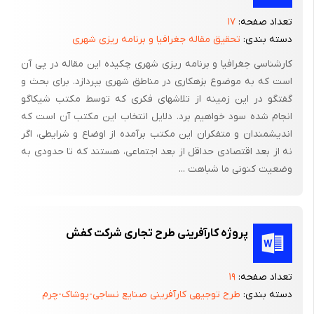
گرفته است. مدیری که خود متولد آمریکای جنوبی است، کار رسمی خود
تعداد صفحه:
۱۷
را در اروپا آغاز کرده و اوج شهرتش را در آسیا تجربه نموده و حال هر
دسته بندی:
تحقیق مقاله جغرافیا و برنامه ریزی شهری
هفته بین سه قاره آسیا، اروپا و آمریکا در حال سفر است تا مبادا از
کارشناسی جغرافیا و برنامه ریزی شهری چکیده این مقاله در پی آن
تجربیات دیگران عقب بماند.
است که به موضوع بزهکاری در مناطق شهری بپردازد. برای بحث و
دادن جانی دوباره به کمپانی تقریبا ور شکسته «نیسان» که حال به
گفتگو در این زمینه از تلاشهای فکری که توسط مکتب شیکاگو
عنوان کمپانی شماره دو خودرو سازی ژاپن مجددا به عرصه رقابت
انجام شده سود خواهیم برد. دلایل انتخاب این مکتب آن است که
بازگشته است، سبب شد تا نام «Ghosn» به عنوان یک اسطوره در
اندیشمندان و متفکران این مکتب برآمده از اوضاع و شرایطی، اگر
نه از بعد اقتصادی حداقل از بعد اجتماعی، هستند که تا حدودی به
اذهان مردم ژاپن باقی بماند. هنگامی که او در سال 1999 سکان هدایت
وضعیت کنونی ما شباهت ...
این کمپانی را در دست گرفت، به همه هواداران این شرکت قول داد که
در عرض دو سال مجددا آن را به روزهای پرشکوه اولیه اش بازگرداند و
اگر موفق به انجام دادن این کار نگردد، بلافاصله پس از این مدت از
سمت خود استعفا خواهد کرد و همگان دیدند که بعد از مدت دو سال
پروژه کارآفرینی طرح تجاری شرکت کفش
نه تنها نیازی به استعفای او نبود بلکه برای موفقیت او جشن های
بزرگی برپا گردید.
تعداد صفحه:
۱۹
دسته بندی:
طرح توجیهی کارآفرینی صنایع نساجی-پوشاک-چرم
اینکه ملیت او واقعا کجایی است مساله ای نیست که به راحتی بتوان