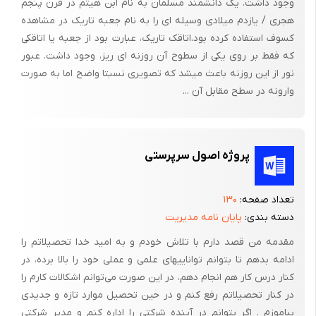
وجود داشت. یک دانشمند مسلمان به نام ابن هیثم در قرن پنجم
ساخت خانه را آغاز نمود. خانه‌ای به مساحت 3200 متر با 50 اتاق و
هجری / یازدم میلادی وسیله ای را به نام جعبه تاریک در مشاهده
مجهزترین سیستم گرمایش، تلفن و برق و از همه مهم‌تر با طراحی
کسوف استفاده کرده بود.اتاقک تاریک، عبارت بود از جعبه یا اتاقکی
که فقط بر روی یکی از سطوح آن روزنه ای ریز، وجود داشت. عبور
داخلی طراحان کاخ سفید که هزینه ساختش مبلغی معادل 335 هزار
نور از این روزنه باعث میشد که تصویری نسبتا واضح اما به صورت
دلار آن زمان شد، ساخت.
وارونه در سطح مقابل آن ...
از خصوصیات بارز «Eastman» می‌توان به سخاوتمندی و علم دوستی
او اشاره کرد. از آنجا که او در دوران نوجوانی به دلیل مصائب مالی و
خانوادگی نتوانسته بود ادامه تحصیل دهد، در این دوران که صاحب
پروژه اصول سرپرستی
مال و شهرت شده بود همواره به موسسات آموزشی کمک‌های شایانی
اهدا می‌کرد. او در دوران حیاتش مبلغی معادل 20 میلیون دلار به
تعداد صفحه:
۱۳۰
موسسه تکنولوژیکی «ماساچوست» اهدا نمود. همچنین مرکز فن‌آوری
دسته بندی:
پایان نامه مدیریت
«Rochester» مبلغی معادل 625 هزار دلار در سال 1901 از
«Eastman» به عنوان هدیه دریافت کرد. او همچنین هدیه‌ای معادل
مقدمه من قصد دارم با تلاش خودم و به امید خدا تحصیلاتم را
ادامه بدهم تا بتوانم تواناییهای علمی و عملی خود را بالا برده، در
2 میلیون دلار به هر یک از موسسات آموزشی «Tuskegee» و
کنار درس کار هم انجام دهم، در این صورت می‌توانم اشکالات کارم را
«Hampton» ارایه نمود.
در کنار تحصیلاتم رفع کنم و در حین تحصیل موارد تازه و جدیدی
«George Eastman» همچنین علاقه فراوانی به شهر «Rochester»
بیاموزم . اگر بتوانم در آینده شرکتی را اداره کنم و مدیر شرکتی