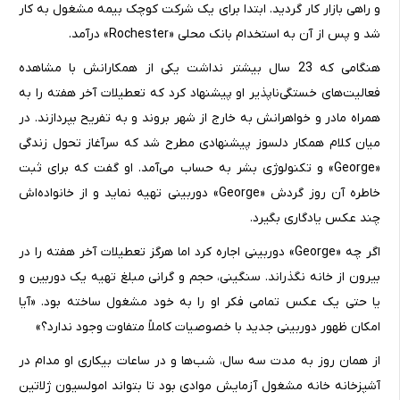
و راهی بازار کار گردید. ابتدا برای یک شرکت کوچک بیمه مشغول به کار
شد و پس از آن به استخدام بانک محلی «Rochester» درآمد.
هنگامی که 23 سال بیشتر نداشت یکی از همکارانش با مشاهده
فعالیت‌های خستگی‌ناپذیر او پیشنهاد کرد که تعطیلات آخر هفته را به
همراه مادر و خواهرانش به خارج از شهر بروند و به تفریح بپردازند. در
میان کلام همکار دلسوز پیشنهادی مطرح شد که سرآغاز تحول زندگی
«George» و تکنولوژی بشر به حساب می‌آمد. او گفت که برای ثبت
خاطره آن روز گردش «George» دوربینی تهیه نماید و از خانواده‌اش
چند عکس یادگاری بگیرد.
اگر چه «George» دوربینی اجاره کرد اما هرگز تعطیلات آخر هفته را در
بیرون از خانه نگذراند. سنگینی، حجم و گرانی مبلغ تهیه یک دوربین و
یا حتی یک عکس تمامی فکر او را به خود مشغول ساخته بود. «آیا
امکان ظهور دوربینی جدید با خصوصیات کاملاً متفاوت وجود ندارد؟»
از همان روز به مدت سه سال، شب‌ها و در ساعات بیکاری او مدام در
آشپزخانه خانه مشغول آزمایش موادی بود تا بتواند امولسیون ژلاتین