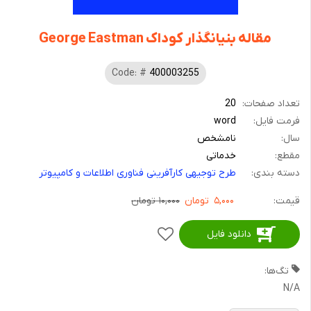
مقاله بنیانگذار کوداک George Eastman
Code: #
400003255
تعداد صفحات:
20
فرمت فایل:
word
سال:
نامشخص
مقطع:
خدماتی
دسته بندی:
طرح توجیهی کارآفرینی فناوری اطلاعات و کامپیوتر
قیمت:
۵,۰۰۰
تومان
۱۰,۰۰۰ تومان
دانلود فایل
افزودن
به
تگ‌ها:
علاقمندی
N/A
ها