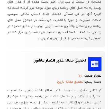
به آن پرداخت «carlos Ghosn» در نهم مارس 1954 در برزیل متولد
مقدمه: در بیست یا سی سال اخیر دسته عمده ای از مدل های
بهینه به نام مدل های برنامه ریزی مورد توجه قرار گرفته است که
شد.پدر و مادرش اصلیتی لبنانی داشتند و او نیز با شناسنامه
کاربرد آنها در حل مسائل مختلف مانند مسائل نظامی، سیاسی،
فرانسوی(!) در بیروت بزرگ شد. در سال 1974 از دانشگاه پلی تکنیک
صنعت مدیریت و غیره با اهمیت می باشد. در مجموع مدل های
پاریس فارغ التحصیل شد و در سال 1978 از یکی دیگر از دانشگاه های
برنامه ریزی شامل واگذاری مناسب ترین ترکیب از منابع محدود در
این شهر مدرک مهندسی گرفت و بلافاصله در یک کمپانی فرانسوی
رسیدن به هدف یا هدف های تصمیم می باشد بدین قرار که هر
ساخت لاستیک با نام «Michelin» مشغول به کار شد و در سال 1981
تصمیم گیرنده منابعی از قبیل پول و نیروی ...
به سمت مدیریت یکی از شعبه های شرکت در پاریس در آمد.
تحقیق مقاله غدیر انتظار عاشورا
تعداد صفحه:
۷۰
دسته بندی:
تحقیق مقاله تاریخ
گر نگاهی دقیق و جامع به مکتب اسلام داشته باشیم ، به اهمیت
سه رکن از ارکان و پایه های مکتب می رسیم یعنی سه موضوع
غدیر ، عاشوراء و انتظار م جدا کنیم ، دیگر از اسلام چیزی باقی نمی
ماند و همین است که بنیانگذار جمهوری اسلامی ایران فرمودند :