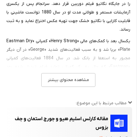
را در جایگاه نگاتیو فیلم دوربین قرار دهد. سرانجام پس از یکسری
آزمایشات مستمر و طولانی مدت او در سال 1880 توانست ماشینی با
قابلیت کارایی با نگاتیو خشک جهت تهیه عکس اختراع نماید و به ثبت
رساند.
یکسال بعد با کمک‌های مالی «Henry Strong» کمپانی «Eastman Dry
Plate» برپا شد و به سبب فعالیت‌های شدید «George» در آن دیگر
مجبور به استعفا از بانک شد. در سال 1884 فعالیت‌های کمپانی
«Eastman» که حال به یک کمپانی تولید فیلم تبدیل شده بود
گسترش یافت و او توانست فیلم‌های حلقه‌ای را جایگزین نگاتیوهای
مشاهده محتوای بیشتر
شیشه‌ای نماید که با استقبال بسیار بی‌نظیری مواجه شد.
سرانجام در سال 1892 کمپانی «Eastman Kodak» افتتاح شد، کمپانی
مطالب مرتبط با این موضوع:
که با ظهور خود انقلاب بزرگی در صنعت عکاسی دنیا پدید آورد. اندکی
بعد کمپانی «Kodak» توانست با بکارگیری چند نوآوری دیگر،
مقاله کارلس اسلیم هیو و جورج استمان و جف
دوربین‌های سبک با کارایی بسیار ساده را با نام «Kodak» وارد بازار
بزوس
نماید. شعار آنها با فرستادن این دوربین‌ها به بازار این بود: «شما تنها