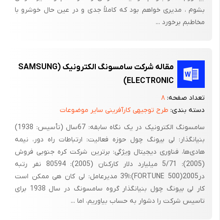
داشت و با تمام قوا جهت پیشرفت و توسعه این شهر گام برمی‌داشت.
بشوم ، مدیری خواهم بود که کاملاً جدی و در عین حال خوشرو با
بنای موسسه و انجمن «Chest» به عنوان دانشکده موسیقی این شهر
مخاطبم برخورد ...
و همچنین بخشیدن منزل مسکونی مشهورش پس از مرگ به دانشگاه
«Rochester» از جمله این اقدامات به شمار می‌روند.
مقاله شرکت سامسونگ الکترونیک (SAMSUNG
سرانجام در 14 مارس 1932 این مخترع بزرگ و ثروتمند خیر دار فانی را
ELECTRONIC)
وداع گفت. هنگامی که جسد او را به خاک می‌سپردند، آخرین جمله
وصیتنامه او توجه همگان را به خود جلب کرد: «من کارم را انجام دادم.
تعداد صفحه:
۸
پس ماندن دیگر لزومی ندارد.»
دسته بندی:
طرح توجیهی کارآفرینی سایر موضوعات
سامسونگ الکترونیک در یک نگاه سابقه: 67سال (تأسیس: 1938)
اگر چه «Eastman» به این نتیجه رسیده که کارش را به اتمام رسانده
بنیانگذار: لی بیونگ چول حوزه فعالیت: ارتباطات راه دور، نیمه
است اما کمپانی صاحب‌نامش راه درازی را مقابل خود می‌دید. امروز
هادی‌ها، فناوری دیجیتال ویژگی: برترین شرکت کره جنوبی فروش
کمپانی «Kodak» به عنوان یکی از بزرگترین تولیدکنندگان فیلم‌های
(2005): 5/71 میلیارد دلار کارکنان (2005): 80594 نفر رتبه
دوربین عکاسی در جایگاهی قرار گرفته که بدون شک روح بنیانگذار
درFORTUNE 500)2005):ا39 مدیرعامل: لی کان هی ممکن است
خود را راضی و خشنود در بالای سر خود مشاهده می‌نماید.
کار لی بیونگ چول بنیانگذار گروه سامسونگ در سال 1938 برای
تاسیس شرکت را دشوار به حساب بیاوریم، اما ...