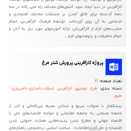
نوین در عالم کامپیوتر دوباره «جابز» و «Next step» را بر سر زبان‌ها
کارآفرینی در دنیا ایجاد شود. کشورهای مختلف راه حلی راکه در سه
انداخت و سرمایه و شهرت بی‌شماری را از آن او ساخت.
دهه گذشته برای فائق آمدن بر مشکلات مختلف اقتصادی و
اجتماعی به آن روی آورده‌اند، توسعه فرهنگ کارآفرینی، انجام
در خاتمه تنها برای بیان اندکی از توانایی‌های این مبتکر خلاق فاقد
حمایت‌های لازم از کارآفرینان، ارائه آموزشهای مورد نیاز به آنان و
تحصیلات دانشگاهی باید گفت که در لیست مشهورترین و
انجام تحقیقات و پژوهشهای لازم ...
ثروتمندترین افراد جهان نام «استیو جابز» به عنوان فردی ثبت شده
است که پیش از سن 30 سالگی توانست شهرت و ثروت عظیمی را از
طریق پایه‌گذاری کمپانی «Apple» از آن خود نماید و همچنان تا به
پروژه کارآفرینی پرورش شتر مرغ
امروز به فعالیت بی‌وقفه خود ادامه دهد
تعداد صفحه:
۴۱
دسته بندی:
طرح توجیهی کارآفرینی شیلات-دامداری-دامپروری-
طیور
پیشگفتار با تحولات‌ سریع‌ و شتابان‌ محیط‌ بین‌المللی‌ و گذر از
جامعه‌ صنعتی‌ به‌ جامعه‌ اطلاعاتی‌ و مواجه ‌اقتصادهای‌ ملی‌ با
اقتصاد جهانی‌ و مطرح‌ شدن‌ پدیده‌هایی‌ همانند «جهانی‌ شدن‌
اقتصاد» و «فن‌آوری‌اطلاعات‌» ، مباحث‌ اساسی‌ درخصوص‌ راهکارهای‌