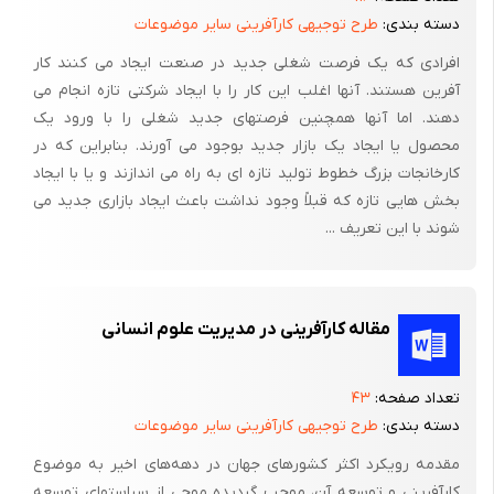
همین رو نسل جدید محصولات خودرا تحت عنوان «Apple III» راهی
دسته بندی:
طرح توجیهی کارآفرینی سایر موضوعات
بازار نمودند. سال‌های بعد با طراحی «Macintosh» شهرت «جابز» بیش
افرادی که یک فرصت شغلی جدید در صنعت ایجاد می کنند کار
از پیش شد و نام او را برای همیشه در صنعت و تکنولوژی جهان به
آفرین هستند. آنها اغلب این کار را با ایجاد شرکتی تازه انجام می
ثبت رساند.
دهند. اما آنها همچنین فرصتهای جدید شغلی را با ورود یک
محصول یا ایجاد یک بازار جدید بوجود می آورند. بنابراین که در
علیرغم تمام ثروت و شهرتی که از طریق «Apple» عاید «استیو» شده
کارخانجات بزرگ خطوط تولید تازه ای به راه می اندازند و یا با ایجاد
بود، تصمیم گرفت در سال 1985 از سمت خود کناره‌گیری کند و از
بخش هایی تازه که قبلاً وجود نداشت باعث ایجاد بازاری جدید می
کمپانی عظیمش فاصله گیرد. با این تصمیم چند سالی به تفریح و لذت
شوند با این تعریف ...
از زندگی پرداخت اما عشق او به کار و خلق نوآوری هرگز رهایش
نمی‌کرد، تا اینکه در سال 1989 با خود اندیشید که دوباره شرکت بزرگی
همانند «Apple » برپا کند و رهبری آن را برعهده گیرد و با تمام توان
مقاله کارآفرینی در مدیریت علوم انسانی
فکر خود را عملی سازد، کمپانی «Next step» پایه‌گذاری شد و تولید
نسل جدیدی از کامپیوترهای خانگی را آغاز نمود. اما تلاش او در این
تعداد صفحه:
۴۳
زمینه دوام چندانی نیافت،
دسته بندی:
طرح توجیهی کارآفرینی سایر موضوعات
در سال 1993 بخش سخت‌افزاری «Next step» تعطیل شد و «جابز»
مقدمه رویکرد اکثر کشورهای جهان در دهه‌های اخیر به موضوع
تمام تمرکز خودرا بر روی بخش نرم‌افزاری آن نهاد. طراحی برنامه‌های
کارآفرینی و توسعه آن، موجب گردیده‌ موجی از سیاستهای توسعه