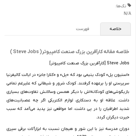
تگ‌ها:
N/A
خلاصه
فهرست
خلاصه مقاله کارآفرین بزرگ صنعت کامپیوتر( Steve Jobs )
Steve Jobs [کارآفرین بزرگ صنعت کامپیوتر]
«استیون پل» کودک یتیمی بود که «پل» و «کلارا جابز» در ایالت کالیفرنیا
سرپرستی او را برعهده گرفتند. کودک شرور و شیطانی که علیرغم تمامی
بازیگوشی‌های کودکانه‌اش با دیگر همسن وسالانش تفاوت‌های بسیاری
داشت. علاقه او به دستکاری لوازم الکتریکی اگر چه عصبانیت‌های
شدید اطرافیان را در پی داشت، اما مواقعی نیز پدید می‌آمد که سبب
حیرت دیگران گردد.
دوران مدرسه نیز با این شور و هیجان نسبت به ابزارآلات برقی سپری