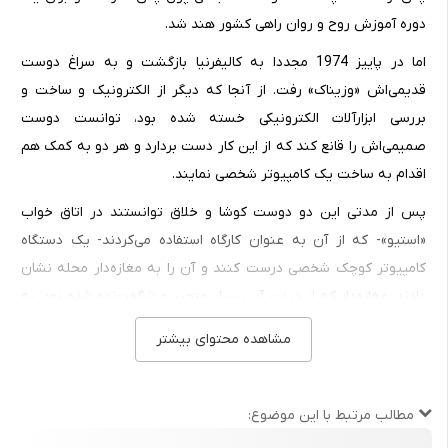
دوره آموزش روح و روان راهی کشور هند شد.
اما در پاییز 1974 مجددا به کالیفرنیا بازگشت و به سراغ دوست
قدیمی‌اش «وزیناک» رفت. از آنجا که دیگر از الکترونیک و ساخت و
بررسی ابزارآلات الکترونیکی خسته شده بود، توانست دوست
صمیمی‌اش را قانع کند که از این کار دست بردارد و هر دو به کمک هم
اقدام به ساخت یک کامپیوتر شخصی نمایند.
پس از مدتی این دو دوست کوشا و خلاق توانستند در اتاق خواب
«استیو»- که از آن به عنوان کارگاه استفاده می‌کردند- یک دستگاه
کامپیوتر کوچک شخصی درست کنند و آن را به مغازه‌دار محله نشان
دادند. مغازه‌دار که از دیدن آن بسیار متحیر و شگفت‌زده شده بود، به
آنها سفارش ساخت 25 دستگاه از این نوع را داد. اندکی بعد با مشورت
مشاهده محتوای بیشتر
یکی از دوستان دیگر که مدیر فروش یک کمپانی نه چندان بزرگ بود؛
تصمیم گرفتند، شرکتی بنا کنند و کار تولید این نوع کامپیوتر را آغاز
نمایند.
مطالب مرتبط با این موضوع:
با این تصمیم، هر دو هر چه داشتند فروختند و هزینه‌های اولیه