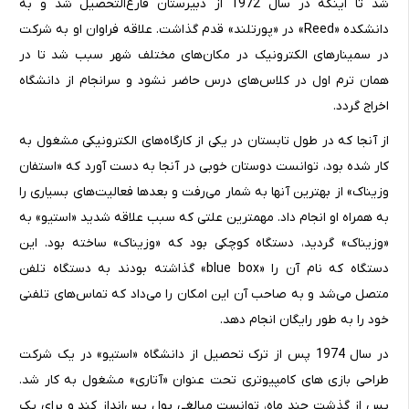
شد تا اینکه در سال 1972 از دبیرستان فارغ‌التحصیل شد و به
دانشکده «Reed» در «پورتلند» قدم گذاشت. علاقه فراوان او به شرکت
در سمینارهای الکترونیک در مکان‌های مختلف شهر سبب شد تا در
همان ترم اول در کلا‌س‌های درس حاضر نشود و سرانجام از دانشگاه
اخراج گردد.
از آنجا که در طول تابستان در یکی از کارگاه‌های الکترونیکی مشغول به
کار شده بود، توانست دوستان خوبی در آنجا به دست آورد که «استفان
وزیناک» از بهترین آنها به شمار می‌رفت و بعدها فعالیت‌های بسیاری را
به همراه او انجام داد. مهمترین علتی که سبب علاقه شدید «استیو» به
«وزیناک» گردید، دستگاه کوچکی بود که «وزیناک» ساخته بود. این
دستگاه که نام آن را «blue box» گذاشته بودند به دستگاه تلفن
متصل می‌شد و به صاحب آن این امکان را می‌داد که تماس‌های تلفنی
خود را به طور رایگان انجام دهد.
در سال 1974 پس از ترک تحصیل از دانشگاه «استیو» در یک شرکت
طراحی بازی‌ های کامپیوتری تحت عنوان «آتاری» مشغول به کار شد.
پس از گذشت چند ماه، توانست مبالغی پول پس‌انداز کند و برای یک