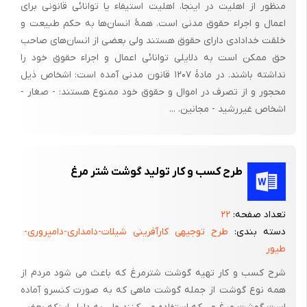
منظور از اهلیت در اینجا، اهلیت استیفاء یا توانائى قانونى براى
اعمال و اجراء حقوق مدنى است. همهٔ انسان‌ها به حکم طبیعت و
خلقت خدادادى داراى حقوق هستند ولى بعضى از انسان‌هاى صاحب
حق ممکن است به دلایلى توانائى اعمال و اجراء حقوق خود را
نداشته باشند. در مادهٔ ۱۲۰۷ قانون مدنى آمده است: اشخاص ذیل
محجور و از تصرف در اموال و حقوق خود ممنوع هستند: - صغار -
اشخاص غیررشید - مجانین. ...
طرح کسب و کار تولید گوشت شتر مرغ
تعداد صفحه:
۲۲
دسته بندی:
طرح توجیهی کارآفرینی شیلات-دامداری-دامپروری-
طیور
شرح کسب و کار تهیه گوشت شترمرغ که باعث می شود مردم از
همه نوع گوشت از جمله گوشت ماهی که به صورت کنسرو آماده