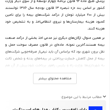
پزشکی طبق ماده ۹۲ قانون برنامه چهارم توسعه و از سوی دیگر وزارت
کشور بر اساس بند «ز» تبصره ۱۳ قانون بودجه سال ۱۳۸۶ توانستند
بیش از ۲۰۰ میلیارد تومان از درآمد شرکت‌های بیمه را برای تامین
کمبود هزینه بیمارستان‌ها و نیروی انتظامی‌اخذ و به تشخیص خود
هزینه کنند.
بر همین منوال، ارگان‌های دیگری نیز مدعی اخذ بخشی از درآمد صنعت
بیمه هستند‌.آخرین نمونه، ماده‌ای در قانون مصرف سوخت حمل و
نقل برون شهری بود که براساس آن باید نیمی‌از صرفه‌جویی شرکت‌های
بیمه از محل کاهش خسارت پرداختی در بیمه‌های بدنه و شخص ثالث
به شهرداری‌ها، وزارت راه و پلیس راهور پرداخت شود‌.پیش از آن هم
شورای برخی شهرها تصویب کرده بودند که شرکت‌های بیمه در آن شهر
مشاهده محتوای بیشتر
باید عوارض بپردازند‌.این رویه تاکنون صدمات مالی متنابهی به
شرکت‌های بیمه وارد کرده است و در صورت تعمیم و یا تداوم، توانی
برای فعالیت شرکت‌های بیمه باقی نخواهد گذاشت.
مطالب مرتبط با این موضوع:
استدلالی که برای این مصوبات مطرح می‌شود تاثیرگذاری فعالیت این
نهادها بر افزایش درآمد یا کاهش خسارت پرداختی شرکت‌های بیمه
پایان نامه بررسی کارایی مدل های اسپرینگیت،