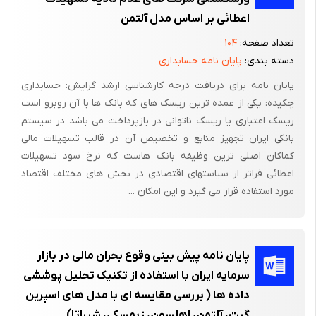
مکلف می‌کنند که همچنان گران‌ بفروشند و از محل گران‌فروشی
اعطائی بر اساس مدل آلتمن
درصدی هم به سایر نهاد‌های نیازمند بپردازند.
تعداد صفحه:
۱۰۴
اگر مراجع تقنینی و اجرایی معتقد بودند که درآمد شرکت‌های بیمه به
دسته بندی:
پایان نامه حسابداری
اندازه‌ای است که در آخر دوره مالی سود منصفانه‌ای هم برای آنان باقی
پایان نامه برای دریافت درجه کارشناسی ارشد گرایش: حسابداری
نمی‌ماند هرگز راضی نمی‌شدند که با تخصیص بخشی از درآمد
چکیده: یکی از عمده ترین ریسک های که بانک ها با آن روبرو است
شرکت‌های بیمه به دیگران از یک سو صنعت بیمه دچار بحران شود و
ریسک اعتباری یا ریسک ناتوانی در بازپرداخت می باشد در سیستم
از سوی دیگر به دلیل همین بحران زودرس، کسب درآمد برای سایر
بانکی ایران تجهیز منابع و تخصیص آن در قالب تسهیلات مالی
نهادها هم قابل دوام نباشد.
کماکان اصلی ترین وظیفه بانک هاست که نرخ سود تسهیلات
اعطائی فراتر از سیاستهای اقتصادی در بخش های مختلف اقتصاد
بنابراین مبنا و نتیجه تکالیفی که تا کنون در قوانین برنامه و بودجه
مورد استفاده قرار می گیرد و این امکان ...
برای تخصیص بخشی از درآمد شرکت‌های بیمه به دیگر سازمان‌ها
تعیین شده است از دو حالت خارج نیست: «یا این شرکت‌ها به دلیل
گران‌فروشی و اجحاف به بیمه‌گذاران درآمدهای گزافی دارند و پرداخت
پایان نامه پیش بینی وقوع بحران مالی در بازار
این پول‌ها برایشان راحت است یا درآمدهای آنان منطقی است ولی به
قیمت ورشکستگی هم باید بخشی از درآمد خود را به دیگران بدهند‌.»
سرمایه ایران با استفاده از تکنیک تحلیل پوششی
داده ها ( بررسی مقایسه ای با مدل های اسپرین
متاسفانه آنچه واقعیت دارد گزینه دوم است و وضعیت مالی
گیت، آلتمن، اهلسون، زیمسکی، شیراتا)