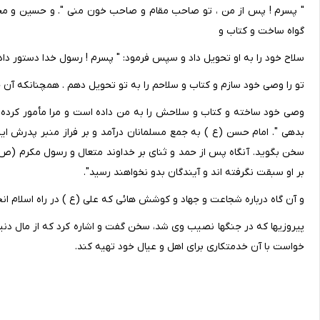
" پسرم ! پس از من ، تو صاحب مقام و صاحب خون منی ". و حسین و محم
گواه ساخت و کتاب و
سلاح خود را به او تحویل داد و سپس فرمود: " پسرم ! رسول خدا دستور دا
تو را وصی خود سازم و کتاب و سلاحم را به تو تحویل دهم . همچنانکه آن 
وصی خود ساخته و کتاب و سلاحش را به من داده است و مرا مأمور کرده ک
بدهی ". امام حسن (ع ) به جمع مسلمانان درآمد و بر فراز منبر پدرش ای
سخن بگوید. آنگاه پس از حمد و ثنای بر خداوند متعال و رسول مکرم (ص
بر او سبقت نگرفته اند و آیندگان بدو نخواهند رسید".
و آن گاه درباره شجاعت و جهاد و کوشش هائی که علی (ع ) در راه اسلام انجا
پیروزیها که در جنگها نصیب وی شد، سخن گفت و اشاره کرد که از مال دن
خواست با آن خدمتکاری برای اهل و عیال خود تهیه کند.