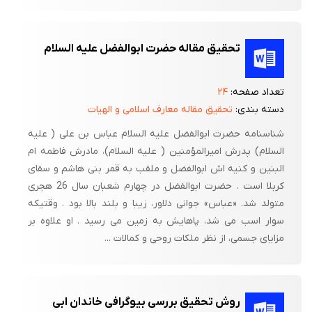
تحقیق مقاله حضرت ابوالفضل علیه السلام
تعداد صفحه:
۲۴
دسته بندی:
تحقیق مقاله معارف اسلامی و الهیات
شناسنامه حضرت ابوالفضل علیه السلام عباس بن علی ( علیه
السلام) پدرش امیرالمؤمنین ( علیه السلام)، مادرش فاطمه‏ ام‏
البنین و کنیه‏ اش ابوالفضل و ملقب به قمر بنی‌ هاشم و سقای
کربلا است . حضرت ابوالفضل در چهارم شعبان سال 26 هجری
متولد شد. «عباس‏» جوانی دلاور، زیبا و بلند بالا بود . وقتی‏که
سوار اسب می ‏شد، پاهایش به زمین می ‏رسید . او علاوه بر
مزایای جسمی، از نظر ملکات روحی و کمالات ...
روش تحقیق بررسی بیوگرافی خاندان ابی