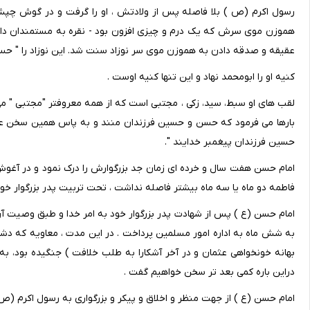
رسول اکرم (ص ) بلا فاصله پس از ولادتش ، او را گرفت و در گوش چپش 
هموزن موی سرش که یک درم و چیزی افزون بود - نقره به مستمندان داد. 
عقیقه و صدقه دادن به هموزن موی سر نوزاد سنت شد. این نوزاد را " حسن 
کنیه او را ابومحمد نهاد و این تنها کنیه اوست .
لقب های او سبط، سید، زکی ، مجتبی است که از همه معروفتر "مجتبی " 
بارها می فرمود که حسن و حسین فرزندان منند و به پاس همین سخن علی
حسین فرزندان پیغمبر خدایند ".
امام حسن هفت سال و خرده ای زمان جد بزرگوارش را درک نمود و در آغ
فاطمه دو ماه یا سه ماه بیشتر فاصله نداشت ، تحت تربیت پدر بزرگوار خود
امام حسن (ع ) پس از شهادت پدر بزرگوار خود به امر خدا و طبق وصیت آن
به شش ماه به اداره امور مسلمین پرداخت . در این مدت ، معاویه که دشم
بهانه خونخواهی عثمان و در آخر آشکارا به طلب خلافت ) جنگیده بود، به
دراین باره کمی بعد تر سخن خواهیم گفت .
امام حسن (ع ) از جهت منظر و اخلاق و پیکر و بزرگواری به رسول اکرم (ص