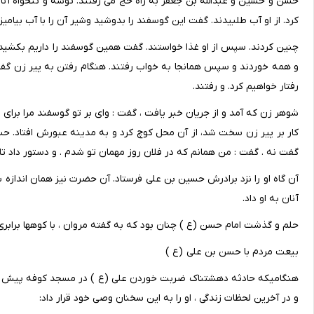
حسن و حسین و عبدالله بن جعفر به راه حج می رفتند. توشه و تنخواه آنا
کرد. از او آب طلبیدند. گفت این گوسفند را بدوشید وشیر آن را با آب بیامیزی
چنین کردند. سپس از او غذا خواستند. گفت همین گوسفند را داریم بکشید و 
و همه خوردند و سپس همانجا به خواب رفتند. هنگام رفتن به پیر زن گفتند:
رفتار خواهیم کرد. و رفتند.
شوهر زن که آمد و از جریان خبر یافت ، گفت : وای بر تو گوسفند مرا بر
کار بر پیر زن سخت شد، از آن محل کوچ کرد و به مدینه عبورش افتاد. ح
گفت نه . گفت : من همانم که در فلان روز مهمان تو شدم . و دستور داد تا هز
آن گاه او را نزد برادرش حسین بن علی فرستاد. آن حضرت نیز همان اندازه به
آنان به او داد.
حلم و گذشت امام حسن (ع ) چنان بود که به گفته مروان ، با کوهها برابری
بیعت مردم با حسن بن علی (ع )
هنگامیکه حادثه دهشتناک ضربت خوردن علی (ع ) در مسجد کوفه پیش آمد 
و در آخرین لحظات زندگی ، او را به این سخنان وصی خود قرار داد: