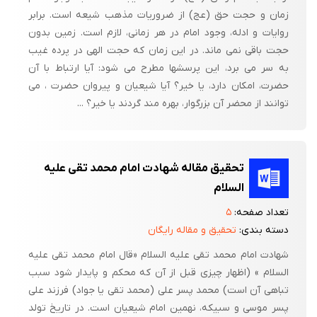
زمان و حجت حق (عج) از ضروریات مذهب شیعه است. برابر
روایات و ادله، وجود امام در هر زمانی، لازم است. زمین بدون
حجت باقی نمی ماند. در این زمان که حجت الهی در پرده غیب
به سر می برد، این پرسشها مطرح می شود: آیا ارتباط با آن
حضرت، امکان دارد، یا خیر؟ آیا شیعیان و پیروان حضرت ، می
توانند از محضر آن بزرگوار، بهره مند گردند یا خیر؟ ...
تحقیق مقاله شهادت امام محمد تقی علیه
السلام
تعداد صفحه:
۵
دسته بندی:
تحقیق و مقاله رایگان
شهادت امام محمد تقی علیه السلام «قال امام محمد تقی علیه
السلام » (اظهار چیزى قبل از آن که محکم و پایدار شود سبب
تباهى آن است) محمد پسر علی (محمد تقی یا جواد) فرزند علی
پسر موسی و سبیکه، نهمین امام شیعیان است. در تاریخ تولد