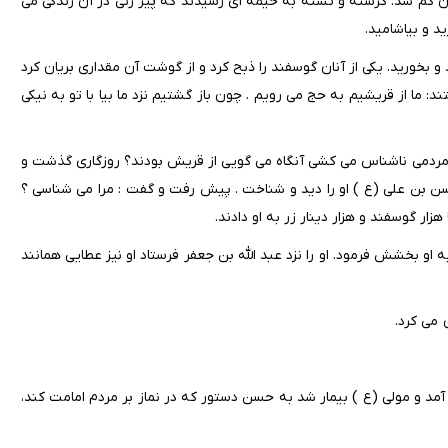
ن گم شد. گرسنه و تشنه به خیمه ای رسیدند که پیر زنی در آن زندگی می
د و بیاشامید.
بخورید. یکی از آنان گوسفند را ذبح کرد و از گوشت آن مقداری بریان کرد
 ما از قریشیم به حج می رویم . چون باز گشتیم نزد ما بیا با تو به نیکی
ای مردمی ناشناس می کشی آنگاه می گویی از قریش بودند؟ روزگاری گذشت و
سن بن علی (ع ) او را دید و شناخت . پیش رفت و گفت : مرا می شناسی ؟
ار گوسفند و هزار دینار زر به او دادند.
 او بخشش فرمود. او را نزد عبد الله بن جعفر فرستاد او نیز عطایی همانند
 می کرد.
و مولی (ع ) بیمار شد به حسن دستور که در نماز بر مردم امامت کند،