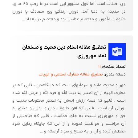
وی اختلاف است، اما قول مشهور این است در ۱۰ رجب ۱۹۵ ه. ق.
در مدینه به دنیا آمد. دوران زندگى وی مصادف با دوران
حکومت مأمون و معتصم عبّاسى بود و معتصم در بغداد ...
تحقیق مقاله اسلام دین محبت و مسلمان
نماد مهرورزی
تعداد صفحه:
۱۱
دسته بندی:
تحقیق مقاله معارف اسلامی و الهیات
مهر و محبّت مایه و سرمایه‏اى است که جایگاهش ، قلبى که در
معارف الهیه از آن تعبیر به بیت اللّه‏ و حرم اللّه‏ و عرش اللّه‏ شده
است ، قلبى که همه ارزش انسان به اعتبار محتویات مثبت و
نورانى آن است ، قلبى که افق طلوع ایمان و یقین و عشق به
حق و مهرورزى نسبت به خلق خداست ، قلبى که صاحبش از
آن مراقبت و مواظبت نموده و از این که جایگاه رذایل شود
حفظش کرده و آن را به صلاح و سواد آراسته و ...