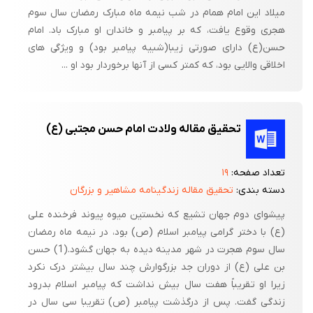
میلاد این امام همام در شب نیمه ماه مبارک رمضان سال سوم
هجری وقوع یافت، که بر پیامبر و خاندان او مبارک باد. امام
حسن(ع) دارای صورتی زیبا(شبیه پیامبر بود) و ویژگی های
اخلاقی والایی بود، که کمتر کسی از آنها برخوردار بود او ...
تحقیق مقاله ولادت امام حسن مجتبی (ع)
تعداد صفحه:
۱۹
دسته بندی:
تحقیق مقاله زندگینامه مشاهیر و بزرگان
پیشواى دوم جهان تشیع که نخستین میوه پیوند فرخنده على
(ع) با دختر گرامى پیامبر اسلام (ص) بود، در نیمه ماه رمضان
سال سوم هجرت در شهر مدینه دیده به جهان گشود.(1) حسن
بن على (ع) از دوران جد بزرگوارش چند سال بیشتر درک نکرد
زیرا او تقریباً هفت سال بیش نداشت که پیامبر اسلام بدرود
زندگى گفت. پس از درگذشت پیامبر (ص) تقریبا سى سال در