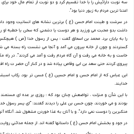
سه نوبت دارائیش را با خدا تقسیم کرد و دو نوبت از تمام مال خود برای
اعتنا ترین مردم به زیور دنیا بود".
در سرشت و طینت امام حسن (ع ) برترین نشانه های انسانیت وجود داشت 
داشت بدو محبت می ورزید و هر دوست یا دشمنی که سخن یا خطبه او را م
را به پایان برد. محمد بن اسحاق گفت : پس از رسول خدا (ص ) هیچکس 
گستردند و چون از خانه بیرون می آمد و آنجا می نشست راه بسته می شد 
خاست و به خانه می رفت و آن گاه مردم رفت و آمد می کردند". در راه مکه 
پیروی کردند حتی سعد بن ابی وقاص پیاده شد و در کنار آن حضر ت راه افتا
ابن عباس که از امام حسن و امام حسین (ع ) مسن تر بود، رکاب اسبشان
خدایند.
با این شأن و منزلت ، تواضعش چنان بود که : روزی بر عده ای مستمند م
بودند و می خوردند، چون حسن بن علی را دیدند گفتند: "ای پسر رسول خدا بی
متکبرین را دوست نمی دارد". و با آنان به غذا خوردن مشغول شد. آنگاه آنها
در جود و بخشش امام حسن (ع ) داستانها گفته اند. از جمله مدائنی روایت 