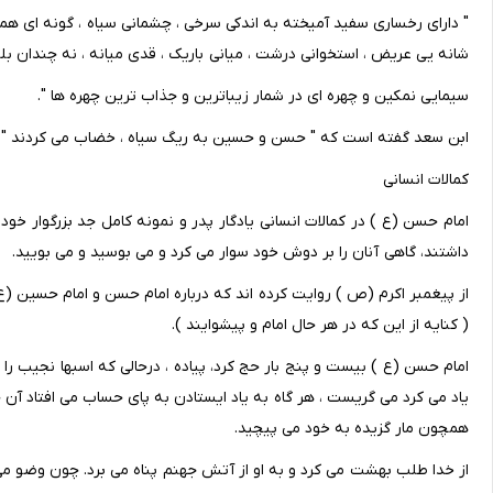
" دارای رخساری سفید آمیخته به اندکی سرخی ، چشمانی سیاه ، گونه ای همو
شانه یی عریض ، استخوانی درشت ، میانی باریک ، قدی میانه ، نه چندان بلن
سیمایی نمکین و چهره ای در شمار زیباترین و جذاب ترین چهره ها ".
ابن سعد گفته است که " حسن و حسین به ریگ سیاه ، خضاب می کردند "
کمالات انسانی
امام حسن (ع ) در کمالات انسانی یادگار پدر و نمونه کامل جد بزرگوار خو
داشتند، گاهی آنان را بر دوش خود سوار می کرد و می بوسید و می بویید.
از پیغمبر اکرم (ص ) روایت کرده اند که درباره امام حسن و امام حسین (ع 
( کنایه از این که در هر حال امام و پیشوایند ).
امام حسن (ع ) بیست و پنج بار حج کرد، پیاده ، درحالی که اسبها نجیب را 
یاد می کرد می گریست ، هر گاه به یاد ایستادن به پای حساب می افتاد آن
همچون مار گزیده به خود می پیچید.
از خدا طلب بهشت می کرد و به او از آتش جهنم پناه می برد. چون وضو می