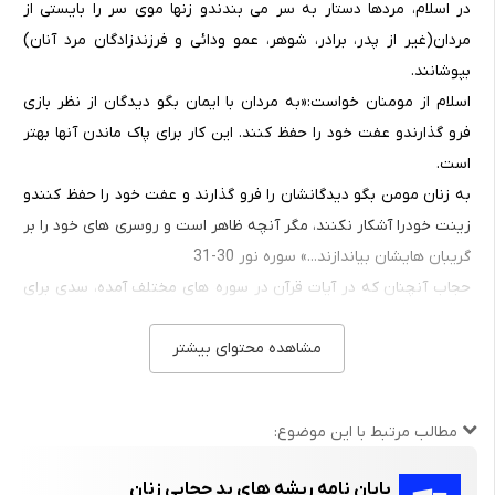
در اسلام، مردها دستار به سر می بندندو زنها موی سر را بایستی از
مردان(غیر از پدر، برادر، شوهر، عمو ودائی و فرزندزادگان مرد آنان)
بپوشانند.
اسلام از مومنان خواست:«به مردان با ایمان بگو دیدگان از نظر بازی
فرو گذارندو عفت خود را حفظ کنند. این کار برای پاک ماندن آنها بهتر
است.
به زنان مومن بگو دیدگانشان را فرو گذارند و عفت خود را حفظ کنندو
زینت خودرا آشکار نکنند، مگر آنچه ظاهر است و روسری های خود را بر
گریبان هایشان بیاندازند...» سوره نور 30-31
حجاب آنچنان که در آیات قرآن در سوره های مختلف آمده، سدی برای
فعالیت اجتماعی زنان و یا پیشرفت علمی و یادگیری و آموختن دانش
مشاهده محتوای بیشتر
برای آنها نبوده است. در نخستین دوران گسترش اسلام و زندگی پیامبر،
زنان با مردان در میدان های جنگ دوشادوش شراکت داشتند، با هم به
نمازهای دسته جمعی و مسجد میرفتند. در میان آنان زنان شاعر،
مطالب مرتبط با این موضوع:
دانشمند، پزشک و بازرگان دیده شده است.
پس از پیامبر، سپری شدن دوران خلفای راشدین(چهار خلیفه جانشین
پایان نامه ریشه های بد حجابی زنان