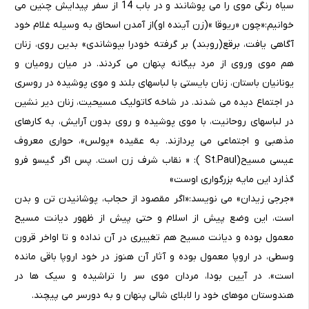
سیاه رنگی موی را می پوشانند و در باب 14 از سفر پیدایش چنین می
خوانیم:«چون «ریوقا »(زن آینده او)از آمدن اسحاق به وسیله غلام خود
آگاهی یافت، برقع(روبند) بر گرفته خودرا بپوشاندی» بدین روی، زنان
هم موی وروی از مرد بیگانه پنهان می کردند. در میان رومیان و
یونانیان باستان، زنان بایستی با لباسهای بلند و موی پوشیده در روسری
در اجتماع دیده می شدند. در شاخه کاتولیک مسیحیت، زنان دیر نشین
در لباسهای روحانیت، با موی پوشیده و روی بدون آرایش، به کارهای
مذهبی و اجتماعی می پردازند. به عقیده «پولس»، حواری معروف
عیسی مسیح(St.Paul ): « نقاب شرف زن است. پس اگر گیسو فرو
گذارد این مایه بزرگواری اوست»
«جرجی زیدان» می نویسد:«اگر مقصود از حجاب، پوشانیدن تن و بدن
است، این وضع پیش از اسلام و حتی پیش از ظهور دیانت مسیح
معمول بوده و دیانت مسیح هم تغییری در آن نداده و تا اواخر قرون
وسطی، در اروپا معمول بوده و آثار آن هنوز در خود اروپا باقی مانده
است». در آیین بودا، مردان موی سر را تراشیده و سیک ها در
هندوستان موهای خود را لابلای شالی پنهان و به دورسر می پیچند.