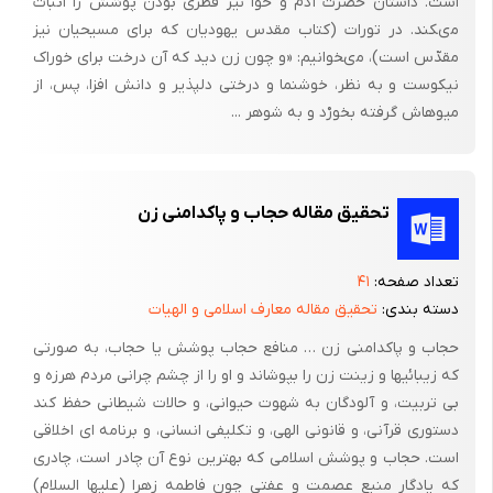
است. داستان حضرت آدم و حوّا نیز فطرى بودن پوشش را اثبات
مى‏کند. در تورات (کتاب مقدس یهودیان که براى مسیحیان نیز
مقدّس است)، مى‏خوانیم: «و چون زن دید که آن درخت براى خوراک
نیکوست و به نظر، خوش‏نما و درختى دلپذیر و دانش افزا، پس، از
میوه‏اش گرفته بخورْد و به شوهر ...
تحقیق مقاله حجاب و پاکدامنى زن
تعداد صفحه:
۴۱
دسته بندی:
تحقیق مقاله معارف اسلامی و الهیات
حجاب و پاکدامنى زن … منافع حجاب پوشش یا حجاب، به صورتى
که زیبائیها و زینت زن را بپوشاند و او را از چشم چرانى مردم هرزه و
بى تربیت، و آلودگان به شهوت حیوانى، و حالات شیطانى حفظ کند
دستورى قرآنى، و قانونى الهى، و تکلیفى انسانى، و برنامه اى اخلاقى
است. حجاب و پوشش اسلامى که بهترین نوع آن چادر است، چادرى
که یادگار منبع عصمت و عفتى چون فاطمه زهرا (علیها السلام)