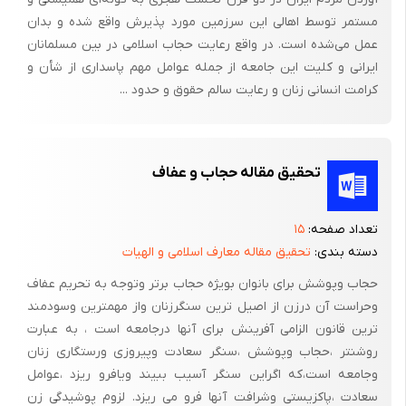
پوشش چادر سیاه رنگ برای زنان تا چندی پیش متداول نبوده و زنها از
مستمر توسط اهالی این سرزمین مورد پذیرش واقع شده و بدان
چادرهای زیبای رنگین استفاده می کردند. «راوندی» در این راستا می
عمل می‌شده است. در واقع رعایت حجاب اسلامی در بین مسلمانان
نویسد:
ایرانی و کلیت این جامعه از جمله عوامل مهم پاسداری از شأن و
«تا در حدود 1880 م (1298 ه) چادر های زنان رنگارنگ و بسیار زیبا
کرامت انسانی زنان و رعایت سالم حقوق و حدود ...
بود. در این وقت، سیاحان و جهانگردان فرنگی که به اسلامبول می
آمدند، از زنان مسلمانی که در قبرستانها ایستاده بودند عکسبرداری می
کردند. این امر، و انتشار رمان«پیرلوتی» به نام Aziadee (آزاده خانم)
تحقیق مقاله حجاب و عفاف
که داستان معاشقات یک نفر فرنگی با زوجه یک افندی مسلمان است،
موجب نارضائی سلطان عبدالحمیدخان شد و فرمود که منبعد خانم ها
تعداد صفحه:
۱۵
چادر های سیاه بپوشند و پیچه بزنند، و این عادت کم کم به سایر بلاد
دسته بندی:
تحقیق مقاله معارف اسلامی و الهیات
از جمله تبریز و تهران سرایت کرد، و بعدها(در عهدآتاترک) کشف حجاب
حجاب وپوشش برای بانوان بویژه حجاب برتر وتوجه به تحریم عفاف
نیز از 1924 م( 1343 ه) به بعد در اسلامبول معمول شد و بعد به
وحراست آن درزن از اصیل ترین سنگرزنان واز مهمترین وسودمند
تهران راه یافت».
ترین قانون الزامی آفرینش برای آنها درجامعه است ، به عبارت
بدین روی، پرده پوشی سختی که در میان خانواده ها در کشورهای
روشنتر ،حجاب وپوشش ،سنگر سعادت وپیروزی ورستگاری زنان
مسلمان دیده می شود، بازده بدگمانی مرد از زن و خودکامی او است، نه
وجامعه است،که اگراین سنگر آسیب ببیند ویافرو ریزد ،عوامل
پیروی از آیات قرآن و قانون.
سعادت ،پاکزیستی وشرافت آنها فرو می ریزد. لزوم پوشیدگی زن