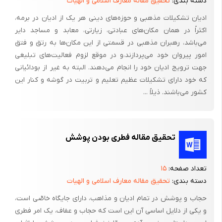
دسته بندی:
تحقیق مقاله معارف اسلامی و الهیات
ادیان تشکیلات مذهبى و حوزه‌هاى دینى هر یک از ادیان در برمه،
اکثراً در همان مکان‌هاى عبادتی، زیارتی، معابد و مساجد دایر
مى‌باشد، رهبران مذهبى در قسمتى از این مکان‌ها به رتق و فتق
امور پیروان خود مى‌پردازند،و در موقع لزوم فعالیت‌هاى تبلیغى
جهت ترویج ادیان خود را انجام مى‌دهند. البته به غیر از بودائیانى
که خود داراى تشکیلات عظیم تعلیم و تربیت در گوشه و کنار این
کشور مى‌باشند. ذیلاً ...
تحقیق مقاله فطرى بودن پوشش
تعداد صفحه:
۱۵
دسته بندی:
تحقیق مقاله معارف اسلامی و الهیات
حجاب و پوشش در تمام ادیان و مذاهب، داراى جایگاه خاصّى است،
و یکى از دلایل اساسى آن این است که حجاب و عفاف، یک امر فطرى