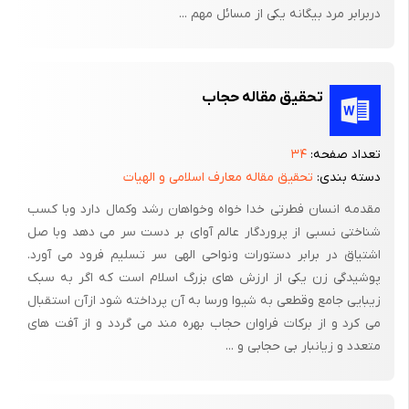
پانویس
دربرابر مرد بیگانه یکی از مسائل مهم ...
1- تاریخ تمدن اسلام، پیشین، برگ942
2- تاریخ اجتماعی ایران، پیشین، برگ
648 3- عبدالله رازی، تاریخ کامل ایران، شرکت اقبال،
تحقیق مقاله حجاب
1341
Abdu Rahmani,Doi,Woman in sharia,lahore,1996
تعداد صفحه:
۳۴
دسته بندی:
تحقیق مقاله معارف اسلامی و الهیات
مقدمه انسان فطرتی خدا خواه وخواهان رشد وکمال دارد وبا کسب
شناختی نسبی از پروردگار عالم آوای بر دست سر می دهد وبا صل
اشتیاق در برابر دستورات ونواحی الهی سر تسلیم فرود می آورد.
پوشیدگی زن یکی از ارزش های بزرگ اسلام است که اگر به سبک
زیبایی جامع وقطعی به شیوا ورسا به آن پرداخته شود ازآن استقبال
می کرد و از برکات فراوان حجاب بهره مند می گردد و از آفت های
متعدد و زیانبار بی حجابی و ...