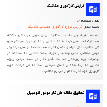
در صورتیکه شماره های فوق الذکر روی کپه های شاتون نوشته نشده
گزارش کارآموزی مکانیک
باشد بایستی به وسیله سوهان سه گوش ، علامت گذاری نمود تا موقع
بستن مشکلی پیش نیاید . ضمناً باید معلوم شود که سمت شماره دار
تعداد صفحه:
۷۸
شاتون یا سوراخ پا شش روغن در کدام طرف موتور قرار گرفته است . (
دسته بندی:
گزارش پروژه کارآموزی مهندسی مکانیک
زیرا اگر اشتباه بسته شود ، موقع کارکدن موتور ، عمل روغنکاری دیواره
مقدمه نظربه این که علم مکانیک رونق خوبی در کشور داشته
های سیلندر ها و رینگ های پیستون و بوشها گجن پین مختل خواهد
است اینجانب سعی کرده ام که مطالبی را که در مورد سیستم های
شد) .
کلی مکانیک مثل مولد و انتقال قدرت است خلاصه نویسی کرده ودر
عوض مطالبی خاص ومفید را تهیه بکنم؛ مطالبی که مطمئناً در
معمولاً روی پیستون ها شماره های 1 و 2و 3 و …… و همچنین فلش ،
پیشرفت وبه روزشدن مکانیک تأثیر گذار می باشد. دراین پروژه
کلمه فرانت (1) یا علامت های دیگری که جهت قرار گرفتن پیستون را
مطالبی که ارائه شده بر مبنای کارهایی است که من درمدت دوره
به سمت جلو موتور نشان می دهد حک شده است .
کارورزی خود گذرانده ام از این رو مطالب ...
10 – قبل از جدا نمودن میل سوپاپ از موتور ، بایستی ابتدا میل تایپ
ها و تایپ ها را بیرون اورد ( در موتور هائی که سوپاپ ها در بلوک
سیلندر قرار گرفته اند . سوپاپ ها نیز باید پیاده گردد ) . سپس شافت
تحقیق مقاله طرز کار موتور اتومبیل
اویل پمپ و میل وسط دلکو را که معمولاً حرکت خود را از میل سوپاپ
می گیرند نیز از موتو جدا ساخت .