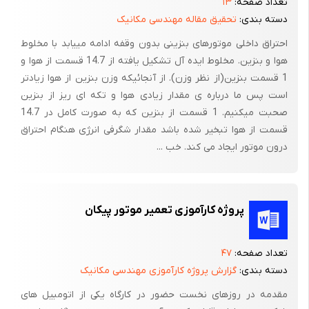
تعداد صفحه:
۱۳
قبل از باز کردن صفحه نگهدارنده باید روی بلوک موتور و صفحه هر دو
دسته بندی:
تحقیق مقاله مهندسی مکانیک
را علامت گذاشت تا در موقع بستن اشکالی پیش نیاید . حالا با باز کردن
احتراق داخلی موتورهای بنزینی بدون وقفه ادامه مییابد با مخلوط
دو پیچ ، صفحه نگهدارنده میل سوپاپ (2) را با چرخ دنده سر ان
هوا و بنزین. مخلوط ایده آل تشکیل یافته از 14.7 قسمت از هوا و
بیرون آورد ( لازم به توضیح است که چرخ دنده میل سوپاپ را موقتا
1 قسمت بنزین(از نظر وزن). از آنجائیکه وزن بنزین از هوا زیادتر
روی میل سوپاپ بسته و پس از در آوردن میل سوپاپ مجدداً باز می
است پس ما درباره ی مقدار زیادی هوا و تکه ای ریز از بنزین
صحبت میکنیم. 1 قسمت از بنزین که به صورت کامل در 14.7
کنند ) . این عمل بایستی خیلی به آرامی و با چرخانیدن میل سوپاپ و
قسمت از هوا تبخیر شده باشد مقدار شگرفی انرژی هنگام احتراق
رد کردن بادامک ها از داخل بوشها میل سوپاپ انجام گیرد . اگر در این
درون موتور ایجاد می کند. خب ...
عمل دقت کافی نشود ، بوش های میل سوپاپ صدمه خواهد دید .
11-واشر های برگردان پیچ های فلایویل را تخت کرده و پیچ های
فلایویل را که معمولاً پنج عد هستند شل نموده و باز می کنند . سپس
پروژه کارآموزی تعمیر موتور پیکان
بارد کردن خارروی فلنج میل لنگ فلایویل از موتور جدا می شود .
12-بلوک موتور را روی پایه موتور می گردانند تا میل لنگ موتور در
تعداد صفحه:
۴۷
سمت بالا قرار گیرد . سپس پیچ های ثابت را نیز بهمان ترتیب باز کردن
دسته بندی:
گزارش پروژه کارآموزی مهندسی مکانیک
پیچ ها شاتون ها باز نموده ، کپه های ثابت را با پیچ های مربوط در می
مقدمه در روزهای نخست حضور در کارگاه یکی از اتومبیل های
آورند . در حین کار ممکن است که کپه آخری بعلت وجود کاسه نمد