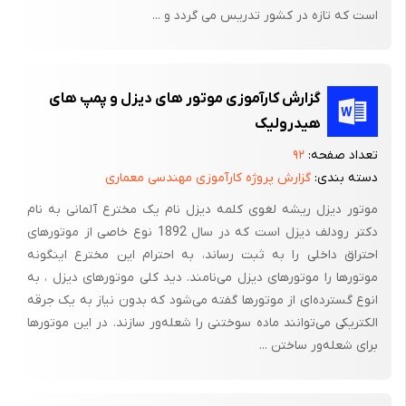
است که تازه در کشور تدریس می گردد و ...
مهره ها سائید شده و نه تنها باز کردن چنین مهره هایی مشکل خواهد
بود بلکه موقع بستن موتور باید آنها را عوض نمود .
ترتیب باز کردن مهره ها یا پیچ های شاتون دبدین شرح است که ابتدا
گزارش کارآموزی موتور های دیزل و پمپ های
هر کدام را چند رزوه شل نمود و بنوبت باز می کنند و بعد کپه یاتاقان
هیدرولیک
متحرک ( سر بزرگ شاتون ) را بیرون می آورند . در صورتیکه پس از باز
کردن مهره ها کپه به آسانی از شاتون جدا نشود ، با ضربه چکش
تعداد صفحه:
۹۲
دسته بندی:
گزارش پروژه کارآموزی مهندسی معماری
فیبری یا قسمت چوبی چکش معمولی می توان پیچ ها را عقب زده و
کپه پائینی شاتون را بیرون کشید و اگر باز هم کپه جدا نشد با زدن
موتور دیزل ریشه لغوی کلمه دیزل نام یک مخترع آلمانی به نام
ضربه خفیف به دو طرف ، آنرا از شاتون جدا نمود . سپس با فشار دادن
دکتر رودلف دیزل است که در سال 1892 نوع خاصی از موتورهای
احتراق داخلی را به ثبت رساند، به احترام این مخترع اینگونه
شاتون بسمت خارج پیستون شماره یک را بیرون کشیده و کپه پائین را
موتورها را موتورهای دیزل می‌نامند. دید کلی موتورهای دیزل ، به
روی شاتون می بندد و بهمین ترتیب بقیه شاتون ها را جدا کرده و
انوع گسترده‌ای از موتورها گفته می‌شود که بدون نیاز به یک جرقه
پیستون ها را بیرون می آورند و بترتی روی میز کار قرار می دهند .
الکتریکی می‌توانند ماده سوختنی را شعله‌ور سازند. در این موتورها
توجه : در موقع بستن کپه به شاتون باید دقت شود که شماره های
برای شعله‌ور ساختن ...
روی کپه و شاتون د یک قسمت قرار گرفته و زبانه ( چاک ) پوسته
یاتاق ها نیز روی هم قرار گیرد .