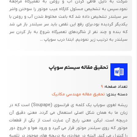
شرکت به دلیل قاطی کردن آب و روغن به تعمیرگاه مراجعه
عقب میل لنگ مشکل تر از بقیه جدا شود . لذا لازم به ذکر است که با
نمود،سپس به تشخیص مسئول کارگاه عیب موتور را سوختن واشر
ضربه های چکش فیبری یا تکه چوب سفت آنرا شل نموده و از بلوک
سر سیلندر تشخیص داده شد که باعث مخلوط شدن آب و روغن با
جدا نمود. سپس میل لگ را با آرامی از روی بلوک بلند کرده و روی میز
یکدیگر گردیده بود،برای رفع این نقص باید سر سیلندر باز می شد
کار یا تشت مخصوص شستشو قرار می دهند .
که بنده و چند نفر از شاگردهای تعمیرگاه شروع به باز کردن سر
سیلندر به ترتیب زیر نمودیم. ابتدا درب سوپاپ ...
توجه شود که میل لنگ در جائی گذاشته شود که احتمال افتادن
نداشته و یا ضربه سختی به آن وارد نشود و یا اینکه لنگ ها و ثابت
های میل لنگ با جسم سختی تماس پیدا نگرده و خراشی بر ندارد .
تحقیق مقاله سیستم سوپاپ
سپس کپه های ثابت سیلندر را با پیچ های مربوطه روی بلوک موتور
می بندند .
تعداد صفحه:
۹
توجه : اغلب روی کپه های ثابت سیلندر ، شماره آنها حک شده و موقع
دسته بندی:
تحقیق مقاله مهندسی مکانیک
بستن باید دقت شود که کپه ها در جای خود بسته شده و حتی پیچ ها
ریشه لغوی سوپاپ یک کلمه ی فرانسوی (Soupape) است که در
نیز جابجا نشده باشد .
زبان ما به همان شکل اصلی استعمال می گردد. معنی دقیق آن
دریچه است. لیکن معنی رایج آن عبارت است از یکی از قطعات
موتور که روی سیلندر موتور قرار می گیرد و ورود هوا و خروج دور
2- آزمایش قطعات موتور :
را کنترل می کند. البته در مواردی به دریچه های موجود در تلمبه