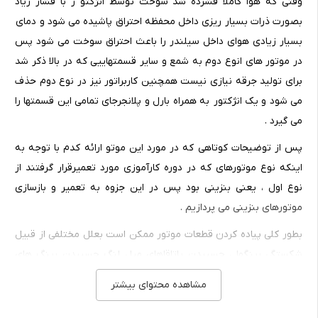
وقتی که هوا کاملا فشرده شد سوخت توسط انژکتو ر با فشار زیاد
بصورت ذرات بسیار ریزی داخل محفظه احتراق پاشیده می شود و دمای
بسیار زیادی هوای داخل سیلندر را باعث احتراق سوخت می شود پس
در موتور های انوع دوم به شمع و سایر قسمتهاییی که در بالا ذکر شد
برای تولید جرقه نیازی نیست همچنین کاربراتور نیز در نوع دوم حذف
می شود و یک انژکتور به همراه بارل و پلانجرجای تمامی این قسمتها را
می گیرد .
پس از توضیحات کوتاهی که در مورد این موتو ارائه کدم با توجه به
اینکه نوع موتورهای که در دوره کارآموزی مورد تعمیرقرار گرفتند از
نوع اول ، یعنی بنزینی بود پس در این جزوه به تعمیر و بازسازی
موتورهای بنزینی می پردازیم .
بطور کلی پیاده کردن قطعات موتور ممکن است بعلل مختلفی از قبیل
شکستگی رینگها ، چسبیدن یاتاقاهای میل لنگ چسبیدن رینگ های
پیستون ، کاهش کمپرس سیلندر ، سائیدگی رینگ های پیستون و
مشاهده محتوای بیشتر
سیلندر های موتور که به مرور بر اثر کارکرد کوتور پیش می آید . در
اینصورت لازم است که قطعات موتور باز شده و تعمیر و تعویض گردند