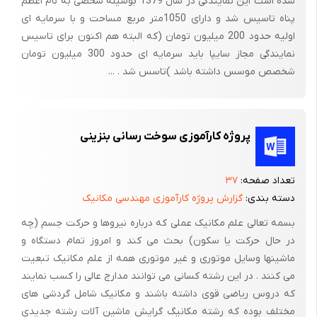
شده است این نمایندگی در سال 1379 بوسیله شخصی به نام اعظم
در بیشتر موتورها ، چرخ دنده سر میل لنگ بوسیله خار ، خیلی محکم
پناه تاسیس شد و دارای 1050متر مربع مساحت و با سرمایه ای
روی محور میل لنگ قرار گرفته و رد آوردن آن ضروری نیست .
اولیه حدود 200 میلیون تومان (که البته هم اکنون برای تاسیس
نمایندگی مجاز سایپا باید سرمایه ای حدود 300 میلیون تومان
13- بلک موتور را روی پایه میچر خانند تا کارتر روغن رو سمت بالا قرار
شخصص موسس داشته باشد )تاسس شد . ...
گیرد . سپس بستهای پایه را سفت کرده و پپچ های اطراف کارتر (
سینی روغن ) را باز می کنند .
14- اویل پمپ در محفظه کارتر قرار گرفته و بوسیله دو پیچ به بلوک
پروژه کارآموزی سوخت رسانی بنزینی
موتور بسته شده است که با باز کردن پیچ ها ،15- اویل پمپ از
موتور جدا می شود .
تعداد صفحه:
۳۷
16- در این حالت بلوک موتور را بر روی پایه میگردانند تا پیستون ها
دسته بندی:
گزارش پروژه کارآموزی مهندسی مکانیک
در وضعیت افقی قرار گیرند . حالا ضمن باز کردن پیچ های شاتون ها
بسمه تعالی علم مکانیک عملی که درباره نیروها و حرکت جسم (چه
،17- پیستون ها را نیز از پهلو خارج می کنند . برای این کار فلایویل را
در حال حرکت یا سکون) بحث می کند و امروز تمام دستگاه و
می چرخانند تا کپه های شاتون ها در حالتی قرار گیرند که باز کردن
ماشینها وسایل موتوری و غیر موتوری همه از علم مکانیک تبعیت
مهره های آنها به آسانی انجام شود . برای باز کردن مهده های شاتون ها
می کنند . در این رشته کسانی می توانند مدارج عالی را کسب نمایند
بایستی از آچار بوکس یا آچا رینگ مناسب استفاده نموده و از بکار بردن
که دروس ریاضی قوی داشته باشند و مکانیک شامل گردشی های
مختلف بوده که رشته مکانیگ گرایش ماشین آلات رشته جدیدی
آچار دوسر ( تخت ) خود داری نمود . در غیر این صورت گوشه های