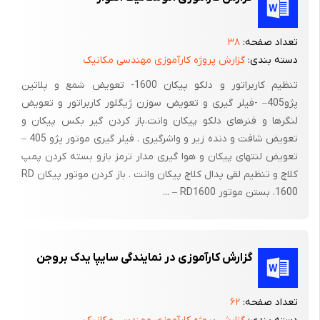
4- واتر پمپ را بیرون آورد ( سعی گردد که واشر آن سالم از جای خود
کنده شود ).
تعداد صفحه:
۳۸
5- صفحه کلاچ و خورشیدی کلاچ (چدنی کلاچ ) را با بازکردن پیچ های
دسته بندی:
گزارش پروژه کارآموزی مهندسی مکانیک
اطراف آن از موتور جدا کرد .
تنظیم کاربراتور و دلکو پیکان 1600- تعویض شمع و پلاتین
6- پیچ های اطراف سینی جلو را باز ،
پژو405– -فیلر گیری و تعویض سوزن ژیگلور کاربراتور و تعویض
لنگرها و فنرهای دلکو پیکان وانت.باز کردن گیر بکس پیکان و
7- سینی و واشر آنرا در آورد . لازم بیاد آوری است که قبل از باز کردن
تعویض شافت و دنده زیر و واشرگیری . فیلر گیری موتور پژو 405 –
پیچ های اطراف سینی ،
تعویض لنتهای پیکان و هوا گیری مدار ترمز بازو بسته کردن پمپ
8- بایستی پیچ بزرگ سر میل لنگ را بوسیله دو پیچ گوشتی بزرگ یا
کلاچ و تنظیم لقی پدال کلاچ پیکان وانت . باز کردن موتور پیکان RD
بزرگ تایرلیور بیرون آورد (برای جلوگیری از حرکت میل لنگ ،
1600. بستن موتور RD1600 – ...
9- میتوان با قراردادن پیچ گوشتی روی دندانه های چرخ دندانه های
چرخ دندانه های چرخ دندانه دار فلایویل ،
گزارش کارآموزی در نمایندگی سایپا یدک بروجن
10- از حرکت آن جلوگیری بعمل آورد ).
تعداد صفحه:
۶۲
توجه :