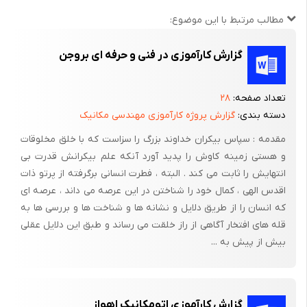
.
مطالب مرتبط با این موضوع:
· مراحل کلی تعمیر موتور
گزارش کارآموزی در فنی و حرفه ای بروجن
· باز کردن قطعات موتور
تعداد صفحه:
۲۸
دسته بندی:
گزارش پروژه کارآموزی مهندسی مکانیک
باز کردن قطعات موتور :
مقدمه : سپاس بیکران خداوند بزرگ را سزاست که با خلق مخلوقات
پس از باز کردن موتور از رو شاسی اتومبیل و قرار دادن آن بر روی پایه
و هستی زمینه کاوش را پدید آورد آنکه علم بیکرانش قدرت بی
مخصوص و یا بر روی میز کارک محسمتها زیر نیز بایستی بترتیب از
انتهایش را ثابت می کند . البته ، فطرت انسانی برگرفته از پرتو ذات
موتور جدا گردد .
اقدس الهی ، کمال خود را شناختن در این عرصه می داند ، عرصه ای
که انسان را از طریق دلایل و نشانه ها و شناخت ها و بررسی ها به
1- دینام یا آلترناتور را با باز کردن پیچ های آن ( معمولا سه عدد می
قله های افتخار آگاهی از راز خلقت می رساند و طبق این دلایل عقلی
باشد ) از موتو جدا نمود .
بیش از پیش به ...
2- پیچ های استارت را باز و آنرا بیرون آورد .
3- در اغلب موتورها ،
گزارش کارآموزی اتومکانیک اهواز