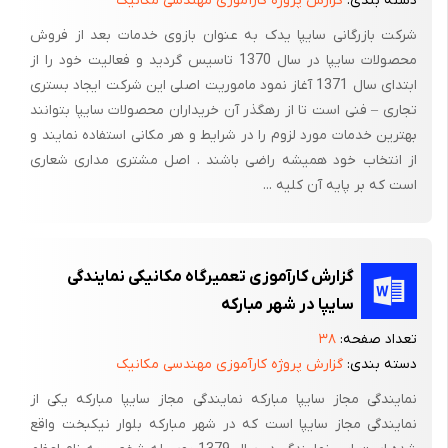
دسته بندی:
گزارش پروژه کارآموزی مهندسی مکانیک
موقع باز کردن قطعات موتور ، باید دقت بیشتری شده و محل قطعهو
شرکت بازرگانی سایپا یدک به عنوان بازوی خدمات بعد از فروش
محصولات سایپا در سال 1370 تاسیس گردید و فعالیت خود را از
طرز قرار گرفتن آنرا بخاطر سپرده یا یادداشت نمود تا در موقع بستن
ابتدای سال 1371 آغاز نمود ماموریت اصلی این شرکت ایجاد بستری
موتور ، کار بسهولت انجام گیرد . حتی بعضی نکات لازم را روی بر
تجاری – فنی است تا از رهگذر آن خریداران محصولات سایپا بتوانند
چچسب نوشته و به قطعه چسباند .
بهترین خدمات مورد لزوم را در شرایط و هر مکانی استفاده نمایند و
11- پس از جدا نمودن سینی جل و ،
از انتخاب خود همیشه راضی باشند . اصل مشتری مداری شعاری
است که بر پایه آن کلیه ...
12- لازم است که بعلامت های تایمینگ روی چرخ دنده ها ی میل لنگ
و میل سوپاپ توجه نموده و از بودن آنها مطمئن شد . در غیر
اینصورت باید روی هر دنده علامت گذاشت.
گزارش کارآموزی تعمیرگاه مکانیکی نمایندگی
سپس پیچ و واشر قفلی (واشر بر گردان ) سر چرخ دنده میل سوپاپ را
سایپا در شهر مبارکه
باز کرده و با اهرم اگر در مکانیزم سوپاپ ها از زنجیر استفاده شده باشد
تعداد صفحه:
۳۸
. ابتدا خار زنجیر را بیرون کشیده و سپس زنجیر را در آورد . چرخ دنده
دسته بندی:
گزارش پروژه کارآموزی مهندسی مکانیک
میل سوپاپ نیز بایستی بروش فوق از موتور جدا گردد . ( در صورت
نمایندگی مجاز سایپا مبارکه نمایندگی مجاز سایپا مبارکه یکی از
وجود زنجیر سفت کن باید با باز کردن دو پیچ آنرا در آورده و زنجیر را
نمایندگی مجاز سایپا است که در شهر مبارکه بلوار نیکبخت واقع
آزاد نمود . )