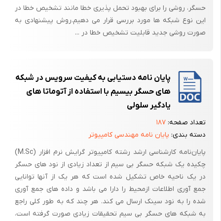
حسگر، روشی را برای بهبود تحمل پذیری خطا مانند تشخیص خطا در
برای پیچیدن به شیوه حرفه ای تر می توانید به جای خاموش کردن موتور
این نوع شبکه ها مورد بررسی قرار می دهیم.روش پیشنهادی به
سمت موافق ، آن را در جهت معکوس بچرخانید .
صورت روشی جدید قابلیت تشخیص خطا در ...
با این کار روبات در حین پیچیدن روی زمین کشیده نمی شود و می تواند درجا
بچرخد .
چرخیدن روبات باید تا آن جایی انجام شود که سنسوری که وارد خط شده بود
، از خط خارج شود ؛ یعنی مجدداً تمام سنسورها خارج خط قرار گیرند تا روبات
پایان نامه دستیابی به کیفیت سرویس در شبکه
بتواند به حرکت عادی خود ادامه دهد .
های حسگر بیسیم با استفاده از آتوماتا های
یادگیر سلولی
تعداد صفحه:
۱۸۷
دسته بندی:
پایان نامه مهندسی کامپیوتر
پایان‌نامه کارشناسی ارشد رشته کامپیوتر گرایش نرم افزار (M.Sc)
چکیده یک شبکه حسگر بی سیم از تعداد زیادی از نود های حسگر
در یک ناحیه خاص تشکیل شده است که هر یک از آنها توانایی
جمع آوری اطلاعات ازمحیط را دارا می باشد و داده های جمع آوری
شده را به نود سینک ارسال می کند. هر چند که به طور کلی راجع
به شبکه های حسگر بی سیم تحقیقات زیادی صورت گرفته است،