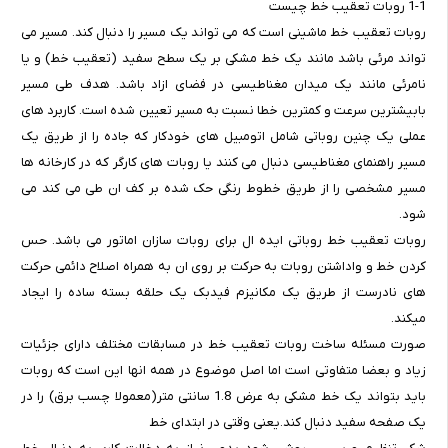
1-1 روبات تعقیب خط چیست
روبات تعقیب خط ماشینی است که می تواند یک مسیر را دنبال کند. مسیر می
تواند مرئی باشد مانند یک خط مشکی بر یک سطح سفید (تعقیب خط) و یا
نامرئی مانند یک میدان مغناطیسی در فضای ازاد باشد. هدف طی مسیر
بابیشترین سرعت و کمترین خطا نسبت به مسیر تعیین شده است. کاربرد های
عملی یک چنین روباتی شامل اتومبیل های خودکار که جاده را از طریق یک
مسیر راهنمای مغناطیسی دنبال می کنند یا روبات های کارگر که در کارخانه ها
مسیر مشخصی را از طریق خطوط رنگی حک شده بر کف ان طی می کند می
شود.
روبات تعقیب خط روباتی ایده ال برای روبات سازان اماتور می باشد. حس
کردن خط و واداشتن روبات به حرکت بر روی ان به همراه اصلاح دائمی حرکت
های نادرست از طریق یک مکانیزم فیدبک یک حلقه بسته ساده را ایجاد
میکند.
صورت مسئله ساخت روبات تعقیب خط در مسابقات مختلف دارای جزئیات
زیاد و بعضا متفاوتی است اما اصل موضوع در همه انها این است که روبات
باید بتواند یک خط مشکی به عرض 1.8 سانتی متر(معمولا چسب برق) را در
یک صفحه سفید دنبال کند.یعنی وقتی در ابتدای خط