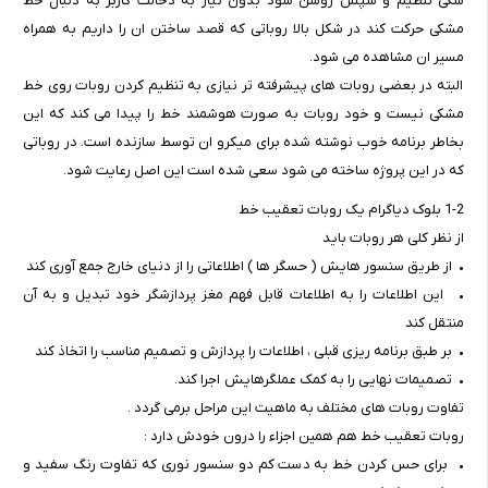
شکی تنظیم و سپس روشن شود بدون نیاز به دخالت کاربر به دنبال خط
مشکی حرکت کند در شکل بالا روباتی که قصد ساختن ان را داریم به همراه
مسیر ان مشاهده می شود.
البته در بعضی روبات های پیشرفته تر نیازی به تنظیم کردن روبات روی خط
مشکی نیست و خود روبات به صورت هوشمند خط را پیدا می کند که این
بخاطر برنامه خوب نوشته شده برای میکرو ان توسط سازنده است. در روباتی
که در این پروژه ساخته می شود سعی شده است این اصل رعایت شود.
1-2 بلوک دیاگرام یک روبات تعقیب خط
از نظر کلی هر روبات باید
• از طریق سنسور هایش ( حسگر ها ) اطلاعاتی را از دنیای خارج جمع آوری کند
• این اطلاعات را به اطلاعات قابل فهم مغز پردازشگر خود تبدیل و به آن
منتقل کند
• بر طبق برنامه ریزی قبلی ، اطلاعات را پردازش و تصمیم مناسب را اتخاذ کند
• تصمیمات نهایی را به کمک عملگرهایش اجرا کند.
تفاوت روبات های مختلف به ماهیت این مراحل برمی گردد .
روبات تعقیب خط هم همین اجزاء را درون خودش دارد :
• برای حس کردن خط به دست کم دو سنسور نوری که تفاوت رنگ سفید و