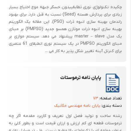
چکیده: تکنولوژی نوری تطابقیبدون حسگر جبهه موج احتیاج بسیار
زیادی برای پردازش هسته (Seed) نسبت به قبل دارد. برای بهبود
راندمان بهینه سازی انبوه ذرات (PSO)، این مقاله یک الگوریتم
بهینه سازی انبوه ذرات موتازن همسو جدید (PMPSO) بر مبنای
یک مدل master – slave پیشنهاد می دهد. سیستم موازی بر
مبنای الگوریتم PMPSO در یک سیستم نوری انطبقای 61 عنصری
برای کنرتل آینه تغییر شکل پذیر به کار می ...
پایان نامه ترموستات
تعداد صفحه:
۷۳
دسته بندی:
پایان نامه مهندسی مکانیک
رشته ساخت و تولید فصل اول تعریف و کاربرد مقدمه اگر چه
ترموستات قطعه ای کم ارزش و ارزان قیمت است و بطور کلی به
عنوان مولفه ای با تکنولوژی بالا مطرح نیست ، ولی در وسایل نقلیه