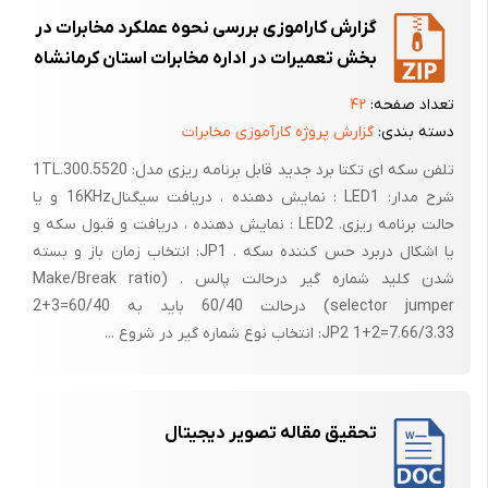
گزارش کاراموزی بررسی نحوه عملکرد مخابرات در
بخش تعمیرات در اداره مخابرات استان کرمانشاه
تعداد صفحه:
۴۲
دسته بندی:
گزارش پروژه کارآموزی مخابرات
تلفن سکه ای تکتا برد جدید قابل برنامه ریزی مدل: 1TL.300.5520
شرح مدار: LED1 : نمایش دهنده ، دریافت سیگنال16KHz و یا
حالت برنامه ریزی. LED2 : نمایش دهنده ، دریافت و قبول سکه و
یا اشکال دربرد حس کننده سکه . JP1: انتخاب زمان باز و بسته
شدن کلید شماره گیر درحالت پالس . (Make/Break ratio
selector jumper) درحالت 60/40 باید به 60/40=3+2
7.66/3.33=2+1 JP2: انتخاب نوع شماره گیر در شروع ...
تحقیق مقاله تصویر دیجیتال