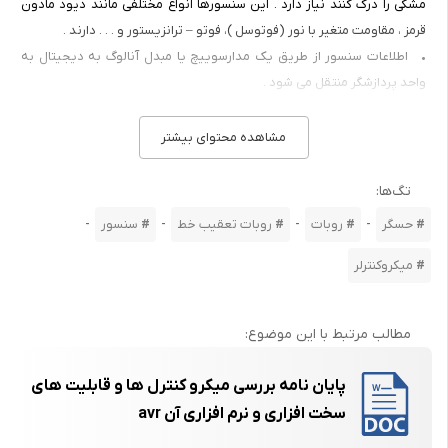
مشکی را درک کنند نیاز دارد . این سنسورها انواع مختلفی مانند دیود مادون
قرمز ، مقاومت متغیر با نور (فوتوسل )، فوتو – ترانزیستور و . . . دارند .
• اطلاعات سنسور از طریق یک مدارسوییچ یا مبدل آنالوگ به دیجیتال به
واحد پردازشگر منتقل می شود .
• مغز پردازشگر این روبات می تواند یک مدار منطقی یا یک میکروکنترلر از هر
نوعی باشد . روبات باید در قبال منحرف شدن خط ، واکنش مناسب نشان دهد.
مشاهده محتوای بیشتر
• تصمیم واحد پردازشگر مبنی بر ادامه مسیر یا پیچیدن به چپ و راست از
طریق فرمان هایی که به موتورهای روبات که ممکن است از نوع DC ( آرمیچر)
تگ‌ها:
یا پله ای ( Stepper ) باشند داده می شود ، انجام می پذیرد .
-
-
-
-
حسگر
روبات
روبات تعقیب خط
سنسور
بلوک دیاگرام یک روبات تعقیب خط
میکروکنترلر
با دو سنسور را در شکل مقابل می بینید :
1- 3 عملکرد روبات تعقیب خط
روبات تعقیب خط دست کم دارای دو سنسور نوری است که دو طرف مشکی در
مطالب مرتبط با این موضوع:
زمینه سفید قرار می گیرند ( تعداد سنسورها به طریقی که خواهیم دید می
توان بیش از دو عدد باشد )برای اشکار سازی یک مسیر رنگی بر روی سطحی که
پایان نامه بررسی میکرو کنترل ها و قابلیت های
اختلاف رنگ زیادی با مسیر دارد(مسیر مشکی بر سطح سفید یا مسیر سفید بر
سخت افزاری و نرم افزاری آن avr
سطح مشکی) عموما از حسگرهای مادون قرمز استفاده می شود. هر حسگر بر