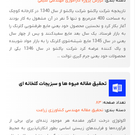
دسته بندی:
گزارش پروژه کارآموزی مهندسی شیمی
حنا 20 گرم
تاریخچه شرکت پاکشو شرکت پاکشو از سال 1340 در کارخانه کوچک
به مساحت 400 مترمربع و تنها 5 نفر در آن مشغول به کار بودند
لیمو ترش 3 عدد
آغاز بکار کرد و نخستین محصول خود یعنی مایع طرفشویی گلرنگ را
اب جوش 1 لیوان
به بازار فرستاد. یک سال بعد مایع سفیدکنند و پس از چهار سال
یعنی در سال 1345 مایع شیشه‌شوی گلرنگ را به بازار مواد شوینده
تمامی مواد را درون اب جوش بریزید.3الی4ساعت صبر کنید تا کاملا
و پاک کننده عرضه کرد شرکت پاکشو در سال 1346 یکی از
رنگش را پس دهد.سپس به مدت 2الی 3 ساعت رنگ را روی موی خود
محصولات خود یعنی جرم گیری توالت ...
بگذارید و موها را با کلاه پلاستیکی بپوشانید.پس از رنگ شدن،سر را با
یک شامپو مناسب موی خود بشویید توجه داشته باشید اگر رنگ شما
غلیظ بود کمی اب اضافه کنید و اگر شل بود کمی پودر اضافه کنید.
تحقیق مقاله میوه ها و سبزیجات گلخانه ای
محدودیت رنگ موهای طبیعی:
1)تنوع لازم را ندارد.
تعداد صفحه:
۸۳
دسته بندی:
تحقیق مقاله مهندسی کشاورزی زراعت
2)نتایج غیر قابل پیش بینی است.
اکولوژی درخت انگور مقدمه هر موجود زنده‌ای برای برخی از
3)دریچه های مویی که با اینگونه مواد رنگ شده مسدود می گردد
فرآورده‌ها و فرایندهای زیستی اساسی بطور انکارناپذیری به محیط
بنابراین دکلره و بی رنگ کردن مو بسیار مشکل و گاهی نشدنی خواهد