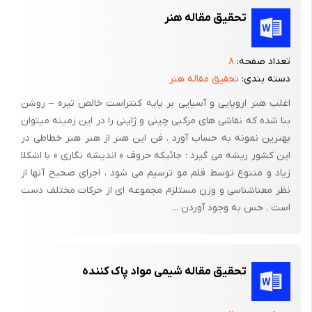
نکاتی مفید هنگام استفاده از مو:
تحقیق مقاله هنر
1- از باقی ماندن رنگ مو بر روی سر، بیشتر از مدت زمان مورد نیاز
پرهیز کنید.
تعداد صفحه:
۸
دسته بندی:
تحقیق مقاله هنر
2- بعد از استفاده از رنگ، سر را خوب با آب بشویید.
اغلب هنر اروپایی و آسیایی بر پایه کنتراست خالص تیره – روشن
3- هنگام استعمال رنگ مو از دستکش استفاده کنید.
بنا شده که نقاشی های مرکبی چینی و ژاپنی را در این زمینه میتوان
4 -دستورالعمل روی بسته‌بندی رنگ مو را به دقت رعایت کنید.
بهترین نمونه به حساب آورد . فن این هنر از هنر هنر خطاطی در
این کشور ریشه می گیرد ؛ جائیکه حروف « اندیشه نگاری » با اشکلا
5-رنگ موهای مختلف را با هم مخلوط نکنید، زیرا ممکن است مواد
زیاد و متنوع توسط قلم مو ترسیم می شود ، اجرای صحیح آنها از
بالقوه مضر ایجاد شود.
نظر معناشناسی و وزن مستلزم مجموعه ای از حرکات مختلف دست
است . حس به وجود آوردن ...
6-قبل از هر بار استفاده از یک نوع رنگ مو، حتما کمی از آن را روی
پوست دست‌تان امتحان کنید و درصورت عدم‌بروز واکنش حساسیتی،
مانند قرمزی و تحریک، آن را روی موها به کار ببرید.
تحقیق مقاله شیمی مواد پاک کننده
7-ابروها و مژه‌های خود را با رنگ‌موهای شیمیایی رنگ نکنید.
8-سعی کنید رنگ کردن موها را تا حد امکان و تا زمانی که بالا رفتن