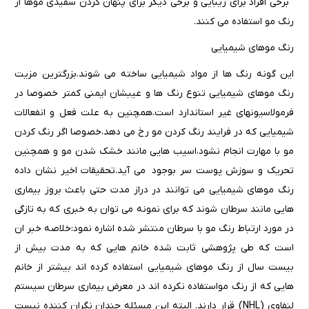
برخی افراد برای زیبایی و برخی دیگر برای پنهان کردن سفیدی موها از
رنگ مو استفاده می کنند.
رنگ موهای شیمیایی
این گونه رنگ ها از مواد شیمیایی ساخته می شوند.بزرگترین مزیت
رنگ موهای شیمیایی تنوع رنگ ها و عیبشان ایمنی کمتر خصوصا در
فرمولاسیونهای غیر استاندارد است.همچنین به علت فعل و انفعالات
شیمیایی که در فرایند رنگ کردن مو رخ می دهد،خصوصا اگر رنگ کردن
مو با مهارت انجام نشود،اسیب هایی مانند خشک شدن مو و همچنین
تحریک و سوزش پوست سر بوجود می آید.تحقیقات اخیر نشان داده
رنگ موهای شیمیایی می توانند در دراز مدت حتی باعث بروز بیماری
هایی مانند سرطان شوند که برای نمونه می توان به خبری که به تازگی
در مورد ارتباط رنگ مو با سرطان منتشر شده اشاره نمود:خلاصه خبر ان
است که طی پژوهشی ثابت شده خانم هایی که به مدت بیش از
بیست سال از رنگ موهای شیمیایی استفاده کرده اند بیشتر از خانم
هایی که از رنگ مواستفاده نکرده اند در معرض بیماری سرطان سیستم
لنفاوی (NHL) قرار دارند. البته این مسئله چندان نگران کننده نیست