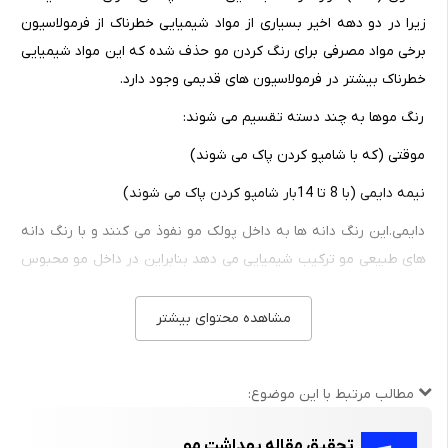
زیرا در دو دهه اخیر بسیاری از مواد شیمیایی خطرناک از فرمولاسیون
برخی مواد مصرفی برای رنگ کردن مو حذف شده که این مواد شیمیایی
خطرناک بیشتر در فرمولاسیون های قدیمی وجود دارد.
رنگ موها به چند دسته تقسیم می شوند:
موقتی (که با شامپو کردن پاک می شوند)
نیمه دایمی (با 8 تا 14بار شامپو کردن پاک می شوند)
دایمی.این رنگ دانه ها به داخل پولک مو نفوذ می کنند و با رنگ دانه
های طبیعی مو ترکیب شیمیایی می دهد بنابراین در داخل مو محبوس
گردیده و لذا اثرشان دائمی است. همین جا لازم به تذکر است علاوه بر
رنگ مو، مواد دیگری به نام جلوه های ویژه مثل های لایت ها ساخته
مشاهده محتوای بیشتر
شده اند که همراه با رنگ مو یا به تنهایی استفاده می شوند. روشن
کردن مو یا دکلره کردن یک فرآیند شیمیایی است که موجب زدوده
مطالب مرتبط با این موضوع:
شدن پیگمان (رنگدانه) رنگ طبیعی یا رنگ مصنوعی از مو می شود.
این فرآیند برای استفاده از رنگ موها لازم است.
تحقیق مقاله بهداشت مو