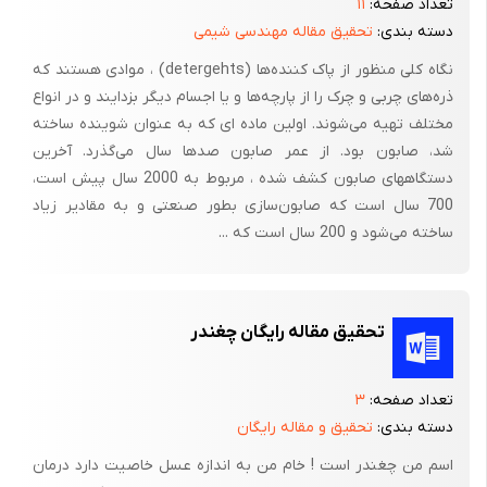
تعداد صفحه:
۱۱
سن، آنها را خاکستری کرده است، به تعویق بیندازید. حنا، به‌عنوان یک
دسته بندی:
تحقیق مقاله مهندسی شیمی
رنگ طبیعی جایگزین بدون عارضه، برای رنگ کردن سالم موها توصیه
نگاه کلی منظور از پاک کننده‌ها (detergehts) ، موادی هستند که
می‌شود. رنگ‌های حاوی استات سرب نیز بر انواع دیگر ترجیح دارند.
ذره‌های چربی و چرک را از پارچه‌ها و یا اجسام دیگر بزدایند و در انواع
چه نوع رنگ مویی مناسب چه نوع پوستی است؟
مختلف تهیه می‌شوند. اولین ماده ای که به عنوان شوینده ساخته
شد، صابون بود. از عمر صابون صدها سال می‌گذرد. آخرین
ابتدا بهتر است از روی ویژگی نوشته شده روی جعبه رنگ موی مورد
دستگاههای صابون کشف شده ، مربوط به 2000 سال پیش است،
نظر رنگ را انتخاب کنید. روی اکثر جعبه های رنگ مو، رنگ به این
700 سال است که صابون‌سازی بطور صنعتی و به مقادیر زیاد
صورت توصیف می شود: بلوند، قهوه ای، مشکی و قرمز (شرابی) و درجه
ساخته می‌شود و 200 سال است که ...
ان را نیز اینگونه مشخص می کنند : روشن ، متوسط و تیره. ممکن
است تن و سایه رنگ را نیز قید کنند مثلا طلایی یا خاکستری یا زیتونی
و ...
تحقیق مقاله رایگان چغندر
اکثر رنگ موها در دو دسته گرم و سرد جای می گیرند. اگر رنگ پوستتان
طلایی ، زیتونی ، یا تیره است و چشمانی قهوه ای یا تیره دارید (اکثر
تعداد صفحه:
۳
اسیایی ها ، افریقایی و لاتین ها در این دسته جای می گیرند)، پس رنگ
دسته بندی:
تحقیق و مقاله رایگان
مویتان از نوع گرم است. اگر رنگ پوستتان روشن و رنگ چشمانتان سبز
اسم من چغندر است ! خام من به اندازه عسل خاصیت دارد درمان
یا ابی است ، از نوع رنگ موی سرد هستید. حال اگر رنگ پوستتان گرم