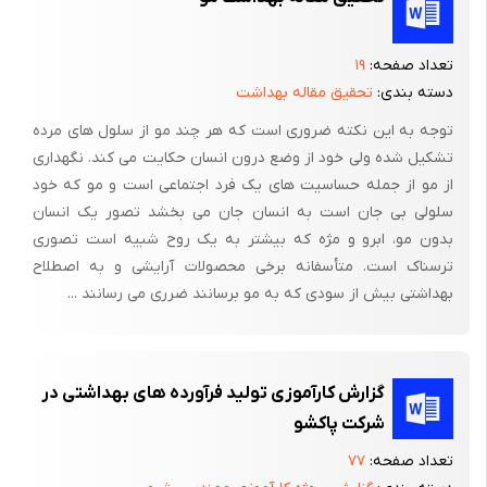
تمام فرآورده های رنگ مو دایمی حاوی یک ظاهرکننده یا اکسیدکننده و
یک عامل قلیایی کننده هستند که موجب نفوذ بیشتر رنگ به داخل
تعداد صفحه:
۱۹
مو،راحت رنگ شدن و روشن شدن موها می شود.
دسته بندی:
تحقیق مقاله بهداشت
رنگهای طبیعی
توجه به این نکته ضروری است که هر چند مو از سلول های مرده
تشکیل شده ولی خود از وضع درون انسان حکایت می کند. نگهداری
انسان ها از هزاران سال پیش موهای خود را با استفاده از رنگ های
از مو از جمله حساسیت های یک فرد اجتماعی است و مو که خود
طبیعی و معدنی رنگ می کردند بعضی از مواد طبیعی شامل رنگ دانه
سلولی بی جان است به انسان جان می بخشد تصور یک انسان
هستند مانند: حنا،روناس،خضاب،بابونه،ایندیگو یا پوست گردو و بعضی
بدون مو، ابرو و مژه که بیشتر به یک روح شبیه است تصوری
دیگر نیز شامل سفید کننده های طبیعی می باشد که باعث ایجاد
ترسناک است. متأسفانه برخی محصولات آرایشی و به اصطلاح
واکنشهایی می شوند که رنگ مو را تغییر می دهد.مزیت رنگ موهای
بهداشتی بیش از سودی که به مو برسانند ضرری می رسانند ...
گیاهی،طبیعی بودن و ایمنی نسبی انهاست.
روش تهیه یک نوع رنگ گیاهی
گزارش کارآموزی تولید فرآورده های بهداشتی در
رنگ موی مشکی
شرکت پاکشو
پودر شقایق 40گرم
تعداد صفحه:
۷۷
پودر سنامکی 40 گرم