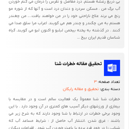
بی دریغ رعشه هستم. درد مفاصل و نقرس را درمان می کنم خوردن
است ، باید سایه های طلایی مثل کاراملی و برنز در سایه ای تیره تر از
آب برگ من ، مسکن سردرد و دندان درد است و آنها که از شوره مو
رنگ پوستتان انتخاب کنید . رنگ های تیره و مشکی را نباید انتخاب
رنج می برند علاج ناراحتی خود را در من خواهند یافت…. من چغندر
کنید چون صورتتان را به کلی محو می کند و اگر هم درجه های طلایی
هستم به من چگندر و چندر هم می گویند. اعراب مرا سلق صدا می
را انتخاب می کنید ، دقت کنید که خیلی روشن نباشد چون ممکن است
کنند . در گذشته به پخته بیخمن لبلبو و اکنون لبو می گویند. گیاه
رنگ مویتان نارنجی از اب در اید. اگر رنگ پوستتان سرد است ، از رنگ
شناسان قدیم ایران بیخ ...
هایی که سرخی رنگ پوستتان را بیشتر جلوه می دهد اجتناب کنید ،
رنگ هایی مثل طلایی ، طلایی مایل به قرمز و مسی .برای پوست گرم
شما بهترین انتخاب رنگ های بلوند خاکستری و قهوه ای روشن
تحقیق مقاله خطرات شنا
است.افرادیکه در کودکی رنگ موی بلوند و طلایی داشته اند، بهترین
رنگ پوست را برای داشتن موی بلوند حتی در بزرگسالی دارند . برای
تعداد صفحه:
۳
کسی که رنگ پوست گرمی دارد بلوند برنجی یا هایلایت تقریبا مناسب
دسته بندی:
تحقیق و مقاله رایگان
نیست. این افراد بهتر است از درجه ها و سایه های گرمتر استفاده کنند
خطرات شنا شنا معمولاً یک فعالیت سالم است و در مقایسه با
. اگر رنگ مویتان قهوه ای است و می خواهید ان را به بلوند تغییر
بیماری از ورزشهای دیگر آسیب های کمتری در آن وجود دارد . با این
دهید ، سعی کنید بلوند خیلی روشنی انتخاب نکنید. اگر می خواهید
وجود برخی خطرات در ارتباط با شنا وجود دارند که به شرح زیر می
رنگ مو و پوستتان ضد و نقیض باشد به شکلی که هر دو رنگ خوب
باشند : غرق شدن ،‌انتشار آب حاصل از : شرایط مساعد آب که
جلوه کنند، هایلایت و لولایت برای شما مناسب است . به خاطر داشته
شنایی را در خود فرد برده یا باعث خوردن آب شود . اقدامات دیگران