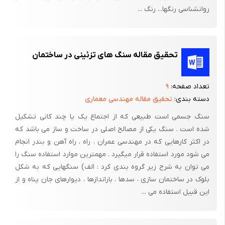
- مسمومیت با سرب (هنگامی که استات سرب به عنوان یک
روانشناسی رنگها... رنگ ...
تمیزکننده تدریجی در رنگ مو به کار می رفت.)
- آلرژی به رنگ مو (گاهی رنگ مو در بیمار ضایعات قرمز رنگ خارش
دار، و تورم شدید سر و صورت ایجاد می کند.)
تحقیق مقاله سنگ های تزئینی در ساختمان
در بیشتر رنگ موها، ماده یی به نام پارافنیلن دی آمین وجود دارد که
عامل اصلی آلرژی به رنگ مو است، به همین دلیل گاهی از رنگ های
تعداد صفحه:
۹
گیاهی به عنوان جایگزین رنگ های شیمیایی استفاده می شود.
دسته بندی:
تحقیق مقاله مهندسی معماری
برخی محققان معتقدند استفاده زیاد از رنگ موهای طبیعی باعث
سنگ جسمی است طبیعی که از اجتماع یک یا چند کانی تشکیل
شده است . سنگ یکی از مصالح اصلی در ساخت و ساز می باشد که
سرطان مثانه و لنفوم غیرهوچکین می شود. طبق نتایج تحقیقی که به
در اکثر کارهایی که در مهندسی عمران ، راه ، راه آهن و بندر انجام
تازگی منتشر شده است زنانی که از فرآورده های رنگ موی دایمی به
می شود مورد استفاده قرار میگیرد . مهمترین موارد استفاده سنگ را
مدت بیش از 25 سال استفاده می کردند، خطر لنفوم غیرهوچکین
می توان به شرح زیر گروه بندی کرد : الف) سنگهایی که به شکل
(نوعی سرطان خون) در آنها دو برابر زنانی بود که از رنگ مو استفاده
بلوک در ساختمان سازی ، سدها ، باراندازها ، دیوارهای جان پناه و از
نمی کردند. این خطر در زنانی که بیش از 200 مرتبه موی خود را رنگ
این قبیل استفاده می ...
کرده اند نیز مشاهده شده است. در زنانی که از رنگ موهای نیمه دایمی
یا موقت استفاده می کردند، خطری دیده نشد.