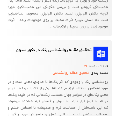
زیست خود و بویژه به موجودات زنده دیگر وابسته است. لازمه بقا ،
شد.از این رو دسترسی به رنگ هایی با پایه روشن در اینده امکان پذیر
همبستگی گروهی است و بررسی چگونگی این همبستگیها مورد
نخواهد بود.
توجه دانش اکولوژی است. دانش اکولوژی مجموعه شناختهایی
است که انسان درباره اثرات محیط بر روی موجودات زنده ، اثرات
موجود زنده بر روی محیط و ارتباطات ...
عوارض رنگ مو
تحقیق مقاله روانشناسی رنگ در دکوراسیون
- متفاوت شدن نتیجه رنگ مو (نسبت به آنچه که مورد انتظار فرد
بوده است)
تعداد صفحه:
۲۱
- شکسته شدن تارهای مو
دسته بندی:
تحقیق مقاله روانشناسی
- ریزش مو
روانشناسی رنگ با وجودی که اثر رنگ‌ها تا حدودی ذهنی است و در
- ابتلابه برخی از انواع سرطان های خون
مورد اشخاص مختلف فرق می‌کند امّا برخی از تاثیرات رنگ‌ها دارای
معنی یگانه‌ای در سراسر جهان هستند. رنگ‌هایی که در طیف رنگ‌ها
- خشک شدن کف سر
در ناحیه قرمز قرار دارند به عنوان رنگ‌های گرم شناخته می‌شوند
- رنگ شدن پوست سر با رنگ مو
که این دامنه‌اش از احساسات گرم و صمیمانه تا احساس خشم و
عصبانیت متغیر است... مطلبی کامل و جامع در مورد رنگها و