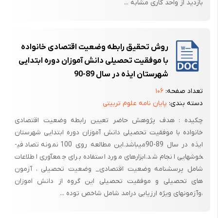
بازدید از واحد کاری مشابه ...
روش تحقیق رابطه وضعیت اقتصادی خانواده
با موفقیت تحصیلی دانش آموزان دوره ابتدایی
شهرستان ایذه در سال 89-90
تعداد صفحه:
۱۰۶
دسته بندی:
پایان نامه علوم تربیتی
چکیده : هدف پژوهش حاضر تعیین رابطه وضعیت اقتصادی
خانواده با موفقیت تحصیلی دانش آموزان دوره ابتدایی شهرستان
ایذه در سال 89-90می­باشد­.­این مطالعه روی 100 نمونه تصادفی­
خوشه­ایی انجام شد.­­ابزارهای مورد استفاده برای جمع­آوری اطلاعات
شامل پرسشنامه وضعیت اقتصادی_ وضعیت تحصیلی ،­ آزمون
های تحصیلی و موفقیت تحصیلی این گروه از دانش اموزان
،وآزمون­های ویژه ارزیابی درامد شامل شاخص توده ...