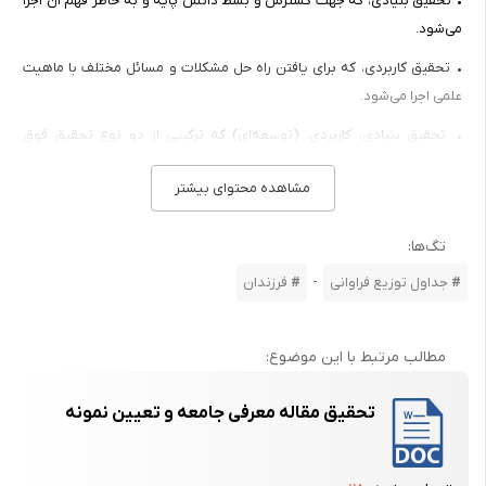
• تحقیق بنیادی، که جهت گسترش و بسط دانش پایه و به خاطر فهم آن اجرا
می‌شود.
• تحقیق کاربردی، که برای یافتن راه حل مشکلات و مسائل مختلف با ماهیت
علمی اجرا می‌شود.
• تحقیق بنیادی، کاربردی، (توسعه‌ای) که ترکیبی از دو نوع تحقیق فوق
می‌باشد.
مشاهده محتوای بیشتر
هدف تحقیق بنیادی (و همچنین بنیادی ، کاربردی) که معمولاً توسط مراکز
تحقیقی خاصی صورت می‌گیرند، گسترش مرزهای موجود در دانش است. لذا
تگ‌ها:
اکثر تحقیقاتی که ملاحظه می‌شوند و در دسترس قرار دارند ، تحقیقات کاربردی
-
جداول توزیع فراوانی
فرزندان
هستند. این تحقیقات نیز بر حسب نوع استفاده از روشهای آماری به دو گروه
توصیفی و تحلیلی تقسیم می‌شوند.
مطالب مرتبط با این موضوع:
تحقیق مقاله معرفی جامعه و تعیین نمونه