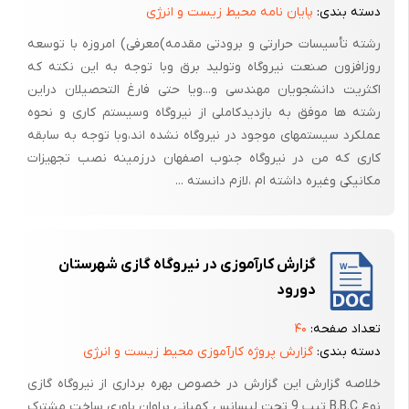
جدید را جایگزین آن نمائیم و بخار خروجی توربین را هدر بدهیم مقرون به
دسته بندی:
پایان نامه محیط زیست و انرژی
صرفه نخواهد بود) این فرآیند (تقطیر) در سیستم تحت عنوان چگالش آب
رشته تأسیسات حرارتی و برودتی مقدمه)معرفی) امروزه با توسعه
تغذیه صورت می‌گیرد.
روزافزون صنعت نیروگاه وتولید برق وبا توجه به این نکته که
اکثریت دانشجویان مهندسی و...ویا حتی فارغ التحصیلان دراین
رشته ها موفق به بازدیدکاملی از نیروگاه وسیستم کاری و نحوه
عملکرد سیستمهای موجود در نیروگاه نشده اند،وبا توجه به سابقه
کاری که من در نیروگاه جنوب اصفهان درزمینه نصب تجهیزات
مکانیکی وغیره داشته ام ،لازم دانسته ...
گزارش کارآموزی در نیروگاه گازی شهرستان
دورود
تعداد صفحه:
۴۰
دسته بندی:
گزارش پروژه کارآموزی محیط زیست و انرژی
خلاصه گزارش این گزارش در خصوص بهره برداری از نیروگاه گازی
نوع B.B.C تیپ 9 تحت لیسانس کمپانی براوان باوری ساخت مشترک