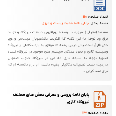
تصفیه شیمیایی آب
ذخیره سازی آب به منظور تأمین بخار مورد نیاز در هنگام تغییرات بار
تعداد صفحه:
۱۱۸
جدا سازی بخار از آب که از مهمترین وظایف درام است به سه صورت انجام
دسته بندی:
پایان نامه محیط زیست و انرژی
می‌شود:
مقدمه)معرفی) امروزه با توسعه روزافزون صنعت نیروگاه و تولید
1 جدا سازی ثقلی
برق وبا توجه به این نکته که اکثریت دانشجویان مهندسی و...ویا
حتی فارغ التحصیلان دراین رشته ها موفق به بازدیدکاملی از نیروگاه
2 جدا سازی به روش مکانیکی
وسیستم کاری و نحوه عملکرد سیستم های موجود در نیروگاه نشده
3 جدا سازی به روش گریز از مرکز
اند،وبا توجه به سابقه کاری که من در نیروگاه جنوب اصفهان
درزمینه نصب تجهیزات مکانیکی وغیره داشته ام ،لازم دانسته ام که
برای اشنا کردن ...
پس از آن که سیال محرک (آب) در بویلر به صورت مافوق گرم (سوپر هیت)
درآمد آن را به سمت توربین هدایت می‌کنیم و این سیال باعث به گردش در
آمدن توربین و در راستای آن تولید الکتریسیته می‌شود.
پایان نامه بررسی و معرفی بخش های مختلف
به دلیل این که سیال محرک در نیروگاه بخار، آب است و این سیال پس از
نیروگاه گازی
انجام کار در توربین بخار به صورت دو فازه می‌باشد و باید دوباره به بویلر
جهت تکرار سیکل هدایت شود می‌بایست آن را کاملاً تقطیر نماییم. (زیرا اگر آب
تعداد صفحه:
۱۲۷