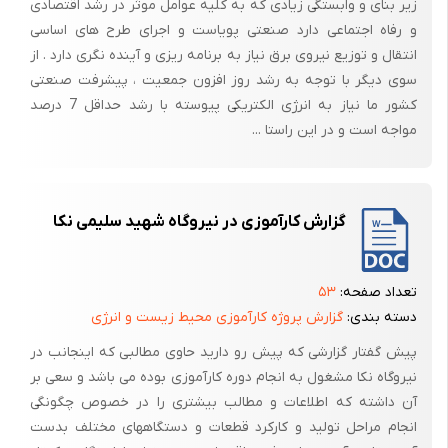
زیر بنای و وابستگی زیادی که به کلیه عوامل موثر در رشد اقتصادی
و رفاه اجتماعی دارد صنعتی پویاست و اجرای طرح های اساسی
2-1- نیروگاه بخاری:
انتقال و توزیع نیروی برق نیاز به برنامه ریزی و آینده نگری دارد . از
سوی دیگر با توجه به رشد روز افزون جمعیت ، پیشرفت صنعتی
اگر بتوان در تحویلات یک نیروگاه بخار از آن مقدار کالری که در آخرین مرحله از
کشور ما نیاز به انرژی الکتریکی پیوسته با رشد حداقل 7 درصد
توربین خارج شده و در کندانسور تبدیل به آب می‌گردد استفاده صنعتی نمود،
مواجه است و در این راستا ...
راندمان حرارتی نیروگاه به مقدار قابل ملاحظه‌ای بالا می‌رود بدین جهت در
تمام جاهائی که
گزارش کارآموزی در نیروگاه شهید سلیمی نکا
تعداد صفحه:
۵۳
دسته بندی:
گزارش پروژه کارآموزی محیط زیست و انرژی
علاوه بر انرژی الکتریکی احتیاج به مقدار زیادی کالری یا انرژی حرارتی باشد از
پیش گفتار گزارشی که پیش رو دارید حاوی مطالبی که اینجانب در
توربین بخاری استفاده می‌شود که بتوان پس از انجام کار الکتریکی از حرارت
نیروگاه نکا مشغول به انجام دوره کارآموزی بوده می باشد و سعی بر
باقی مانده نیز استفاده کرد بعبارت دیگر در این نوع توربین بخار‌، بخار خارج
آن داشته که اطلاعات و مطالب بیشتری را در خصوص چگونگی
شده از آخرین مرحله توربین توسط لوله‌هایی برای مصارف صنعتی و حرارتی
انجام مراحل تولید و کارکرد قطعات و دستگاههای مختلف بدست
هدایت می‌شود و بخار پس از تحویل انرژی حرارتی خود تقطیر شده و آب