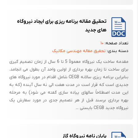
تحقیق مقاله برنامه ریزی برای ایجاد نیروگاه
1-بویلر:
های جدید
به طور کلی بویلر به اسبابی اطلاق می‌شود که در آن تولید بخار صورت
تعداد صفحه:
۱۰
می‌گیرد، بویلر یک مولد بخار است. یک بویلر نیروگاهی، شامل قسمتهای
دسته بندی:
تحقیق مقاله مهندسی مکانیک
مختلف است که جهت سرویس، ارتباط و کنترل، بازدید و اطلاع رسانی به اتاق
مقدمه ساخت یک نیروگاه معمولاً 5 تا 6 سال از زمان تصمیم گیری
کنترل و پرسنل بهره بردار تعبیه شده است. مهمترین این قسمتها در زیر آمده
برای ساخت تا زمان بهره برداری از اولین واحد آن بطول می انجامد.
است.
بنابراین برنامه ریزی سالانه CEGB شامل اقدام در مورد نیروگاه های
یکی از مهمترین اجزاء یک بویلر نیروگاهی که زیر فشار بحرانی کار می‌کند، درام
جدیدی است که قرار است در مدت هفت الی نه سال آینده (که به
است. درام در لغت به معنی مخزن غربال کننده آمده است و در اینجا نیز به
این مدت اصطلاحاً سالهای پیاده سازی گفته می شود) به مرحله
منظور جدا کردن آب از بخار بکار گرفته می‌شود. بطوری که می‌توان وظایف درام
بهره برداری برسند قبل از هر تصمیم جدی در مورد سفارش یک
را بصورت زیر تعریف کرد:
نیروگاه جدید CEGB بایستی ...
جدا سازی بخار از آب
پایان نامه نیروگاه گاز