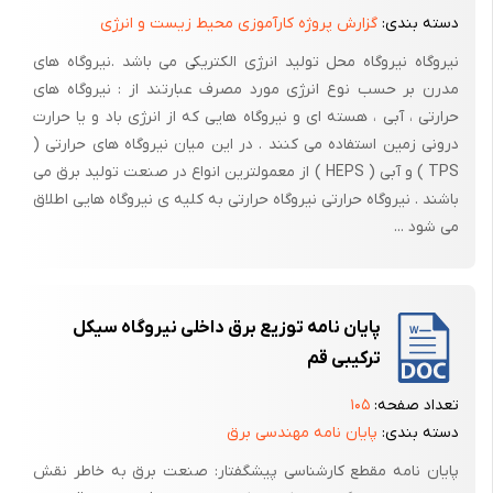
دسته بندی:
گزارش پروژه کارآموزی محیط زیست و انرژی
نیروگاههای ابی بسته به نوع توربین بکار رفته در ان به 3 دسته تقسیم
نیروگاه نیروگاه محل تولید انرژی الکتریکی می باشد .نیروگاه های
میشوند:
مدرن بر حسب نوع انرژی مورد مصرف عبارتند از : نیروگاه های
1-نیروگاه ابی با توربین فرانسیس
حرارتی ، آبی ، هسته ای و نیروگاه هایی که از انرژی باد و یا حرارت
درونی زمین استفاده می کنند . در این میان نیروگاه های حرارتی (
2- نیروگاه ابی با توربین کاپلان
TPS ) و آبی ( HEPS ) از معمولترین انواع در صنعت تولید برق می
3- نیروگاه ابی با توربین پلتون
باشند . نیروگاه حرارتی نیروگاه حرارتی به کلیه ی نیروگاه هایی اطلاق
که این تقسیم بندی با توجه به ارتفاع ریزش اب صورت گرفته است.
می شود ...
(1) نمونه ای از یک توربین کاپلان
پایان نامه توزیع برق داخلی نیروگاه سیکل
(2) نمونه ای از یک توربین پلتون
ترکیبی قم
تعداد صفحه:
۱۰۵
دسته بندی:
پایان نامه مهندسی برق
پایان نامه مقطع کارشناسی پیشگفتار: صنعت برق به خاطر نقش