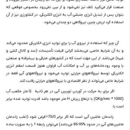
صنعت قرار می‌گیرد تلف نیز نمی‌شود و از بین نمی‌رود بخصوص موقعی که
بتوان پس از تبدیل انرژی جنبشی آب به انرژی الکتریکی، در کشاورزی نیز از آن
استفاده کرد ارزش چنین نیروگاهی دو چندان می‌شود.
آن چیز که استفاده از نیروی آب را برای تولید انرژی الکتریکی محدود می‌کند
و به آن شرایط خاصی می‌بخشد گرانی قیمت تأسیسات (سد و کانال کشی و
غیره) می‌باشد. از این جهت است که در کشورهای مترقی و پیشرفته و صنعتی
با وجود رودخانه‌های پر آب و امکانات آب فراوان هنوز قسمت اعظم انرژی
الکتریکی توسط نیروگاههای حرارتی تولید می‌شود و نیروگاههای آبی فقط در
شرایط خاص می‌تواند از نظر اقتصادی با نیروگاههای حرارتی رقابت کند.
اگر برای به حرکت در آوردن توربین آبی در هر ثانیه Q متر مکعب آب
(QKg/sec * 1000) با ارتفاع ریزش H متر موجود باشد قدرت تولید شده برابر
است با:
راندمان ماشین آبی است که اگر برابر 75/0= فرض شود (اغلب راندمان
ماشین‌های آبی در حدود %95-85 می‌باشد) می‌توان رابطه 1 را به صورت ساده