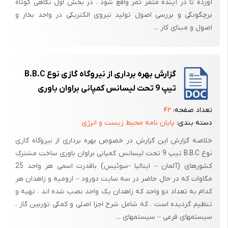
آورده تا در آینده مثمر ثمر واقع شود . در بخش اول نگاهی کوتاه
مقطر آن مجدداً به دیگ بخار باز می‌گردد و چنانچه دیده می‌شود عمل
برچگونگی و بررسی اصول تولید نیروی الکتریکی در واحد بخار و
کندانسور را مصرف کننده انرژی حرارتی انجام می‌دهد.
اصول و مبنای کار ...
البته عمل تقطیر در اینجا در درجه حرارت بیشتری انجام می‌گیرد تا در کندانسور
که تقریباً خلاء ایجاد می‌شود و بدین جهت گوئیم توربین در چنین نیروگاهی با
فشار مخالف کار می‌کند.
گزارش بهره برداری از نیروگاه گازی نوع B.B.C
یک کارگاه صنعتی بزرگ که دائماً انرژی حرارتی مصرف می‌کند بهتر است مصرف
تیپ 9 تحت لیسانس کمپانی براوان باوری
الکتریکی خود را نیز خود، تهیه کند. زیرا در این صورت نیروی برق تولید شده
تعداد صفحه:
۴۲
یک نیروی باز یافته است که در کنار تولید انرژی حرارتی بدست آمده است.
دسته بندی:
پایان نامه محیط زیست و انرژی
بدین جهت است که در کارخانجات شیمیایی، کاغذسازی، بریکت سازی، آب‌جو
سازی و غیره اغلب از این نوع مراکز حرارتی که در ارتباط با مولد برق می‌باشد
خلاصه گزارش این گزارش در خصوص بهره برداری از نیروگاه گازی
استفاده می‌شود
نوع B.B.C تیپ 9 تحت لیسانس کمپانی براوان باوری ساخت مشترک
کشورهای (آلمان – ایتالیا -سوئیس) باقدرت اسمی هر واحد 25
مگاوات که در حال حاضر در سه سایت دورود – ارومیه و زاهدان هر
قسمتهای مهم تشکیل دهنده یک نیروگاه بخار:
کدام به تعداد دو واحد که زاهدان یک واحد نصب شده اند ، تهیه و
تنظیم گردیده است . که شامل شرح اجزا اصلی و کمکی توربین گاز ،
به طور کلی یک نیروگاه بخار از بخشهای متعددی تشکیل شده است که در زیر
سیستمهای فرعی – سیستمهای ...
به معرفی هر یک از آنها می‌پردازیم: