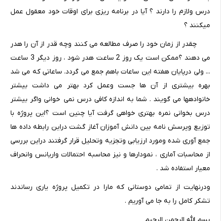
درس ولازم را دارند ؟ آیا در برنامه ریزی برای اوقات خود معقول عمل
میکنند ؟
چقدر از زمان خود را صرف مطالعه می کنند وچه قدر از آن را هدر
می دهند ؟ممکن است یک روز 2 ساعت هدر شود ، روز دیگر 3 ساعت
... ولی درپایان هفته این ساعات باهم جمع می گردد. ساعاتی که می شد
بهره بیشتری از آن ها جست وعمل کرد بهتر می داشت بیشتر
خانوادهها می گویند . شما به اندازه کافی درس نمی خوانی واگر بیشتر
درس بخوانی نمره بهتری خواهی گرفت آیا چنین است ؟این پروژه با
توزیع وپرسش نامه بین دانش آموزان آغاز گشت دراین رابطه داده ها
جمع آوری شده ومورد ارزیابی وتجزیه وتحلیل قرار گرفتند دراین بررسی
از محاسبات آماری ، نمودارها و نیز محاسبه احتمالات واریانس وانحراف
معیار استفاده شد .
ودرنهایت از تمامی دوستانی که مارا در تکمیل پروژه یاری رساندند
تشکر کامل را به جا می آوریم .
بسم الله الرحمن الرحیم