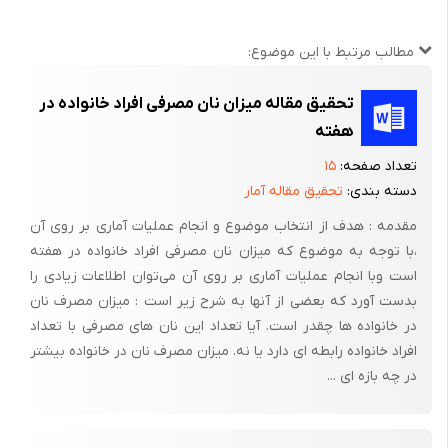
30% 40% 80% 100%
مطالب مرتبط با این موضوع:
6) آیا وقتی که برای درس خواندن دارید راضی هستید ؟
بله خیر
تحقیق مقاله میزان نان مصرفی افراد خانواده در
هفته
جدول فراوانی مربوط به سوال یک :
تعداد صفحه:
۱۵
1) چند ساعت مطالعه ی آزاد دارید ؟
دسته بندی:
تحقیق مقاله آمار
مقدمه : هدف از انتخاب موضوع و انجام عملیات آماری بر روی آن
،‌با توجه به موضوع که میزان نان مصرفی افراد خانواده در هفته
فراوانی
فراوانی
درصد فراوانی
مرکز
فراوانی
زاویه
دسته
است وبا انجام عملیات آماری بر روی آن می‌توان اطلاعات زیادی را
نسبی
تجمعی
نسبی
دسته
مطلق
بدست آورد که بعضی از آنها به شرح زیر است : میزان مصرف نان
(2-1[
12
1-May
65
17
65/0
235
در خانواده ها چقدر است. آیا تعداد این نان های مصرفی با تعداد
(3-2[
5
2-May
20
22
Feb-00
72
افراد خانواده رابطه ای دارد یا نه. میزان مصرف نان در خانواده بیشتر
(4-3[
2
3-May
7-Jun
24
076/0
36/27
در چه بازه ای ...
]5-4[
2
4-May
7-Jun
26
076/0
36/27
26