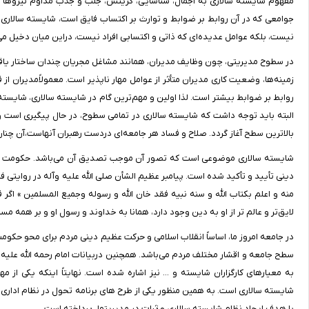
مفهوم شایسته سالاری به اجمال، شناسایی، گزینش، جلب و جذب مداوم نیروها
جوامعی که در آن روابط بر ضوابط و توارث بر اکتساب فایق است، شایسته سالاری در 
نیست، بلکه عوامل عدیده‌ای که ذاتی و اکتسابی افراد نیست، دراین میان دخیل می
در سطوح مدیریتی، چون وظایف مدیران، همانند مشاغل مجریان چندان ساختار یافت
زمینه‌ها، وضعیت کاری مدیران متأثر از عوامل مهار ناپذیر است. معمولاًمدیران از
روابط بر ضوابط بیشتر است. لذا اولین و مهم‌ترین گام در شایسته سالاری، شای
البته باید توجه داشت که ‌شایسته سالاری در تمامی سطوح، در حال پیگیری است 
بالاترین سطح آغاز گردد. صلاح و فساد هر جامعه‌ای دردست رهبران آنهاست،‌آن چنان 
شایسته سالاری موضوعی است که تصور آن موجب تصدیق آن می‌باشد. حکومت انبیا
دینی تأیید و تأکید شده است. پیامبر عظیم الشأن صلی الله علیه وآله در روایتی 
منه و اعلم بکتاب الله و سنه نبیه فقد خان الله و رسوله وجمیع المسلمین » اگ
لایق‌تر و عالم تر از او به دین وجود دارد، همانا به خداوند و رسول او و بر همه 
در جامعه امروز ما، اساساً انقلاب اسلامی و حرکت عظیم دینی مردم برای محو ح
سطح جامعه و اقشار مختلف مردم می‌باشد. همچنین دربیانات امام رحمه الله علیه 
به معیارهای کارگزاران شایسته و ... نیز اشاره شده است. نهایتاً اینکه یکی 
شایسته سالاری است. به همین منظور یکی از طرح های برنامه تحول در نظام اداری
با هدف ایجاد نظام شایسته سالاری و ثبات در مدیریتها، پرداخته است.