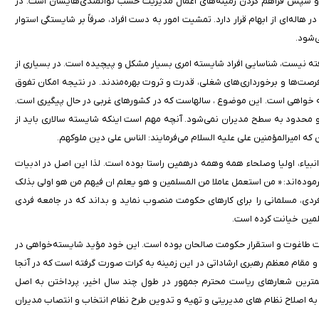
 و سپس فراهم کردن زمینه‌های اعمال مدیریت حسب توانمندی‌هایشان است. در
هاله‌ای از ابهام قرار دارد. تمشیت امور به دست افراد، صرفاً بر شایستگی استوار
‌شود.
ه نیست، شناسایی افراد شایسته امری بسیار مشکل و پیچیده است. در بسیاری از
 فرصت‌ها و برخورداری‌های شغلی، ‌قدرت و ثروت بهره‌مندند. در نتیجه امکان تفوق
سته خواهی است. این موضوع ، سالهاست که در کشورهای غربی در حال پیگیری است.
و محدود به سطح مدیران نمی‌شود. آنچه مهم است اینکه شایسته سالاری باید از
که امیرالمؤمنین علی علیه السلام می‌فرمایند: الناس علی دین ملوکهم.
ء، اولیا وصلحاء همه وهمه درهمین راستا بوده است. لذا این اصل در ادبیات
فرموده‌اند: « من استعمل عاملا من المسلمین و هو یعلم ان فیهم من هو اولی بذلک
ر فردی، مسلمانی را برای کارهای حکومت منصوب نماید و بداند که در جامعه فردی
مسلمین خیانت کرده است.
کومت طاغوت و استقرار حکومت صالحان بوده است. این خود مؤید شایسته‌خواهی در
و مقام معظم رهبری ارشاداتی در این زمینه به کرات صورت گرفته است که در آنجا
از مهمترین شعارهای ریاست محترم جمهور در طول چند سال اخیر، پرداختن به اصل
 به اصلاح نظام های مدیریتی و تهیه و تدوین طرح نظام انتخاب و انتصاب مدیران